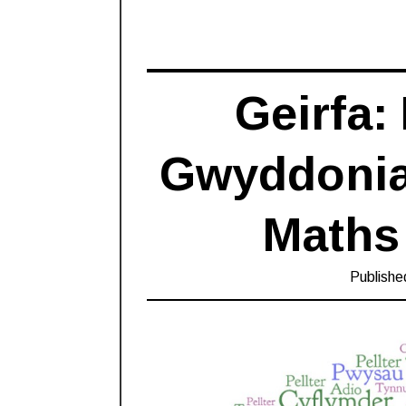
Geirfa:
Gwyddoniae
Maths
Publishe