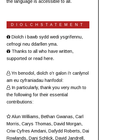
the language is accessible to all.
DIOLCHSTATEMENT
Diolch i bawb sydd wedi ysgrifennu,
cefnogi neu ddarllen yma.
Thanks to all who have written,
supported or read here.
Yn benodol, diolch o'r galon i'r canlynol
am eu cyfraniadau hanfodol:
In particularly, thank you very much to
the following for their essential
contributions:
Alun Williams
,
Bethan Gwanas
,
Carl
Morris
, Carys Thomas, David Morgan,
Criw
Cyfres Amdani
,
Dafydd Roberts
, Dai
Rowlands,
Dani Schlick
,
David Jandrell
,