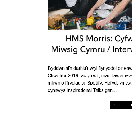
Byddwn ni’n dathlu’r Ŵyl flynyddol o’r
Chwefror 2019, ac yn wir, mae llawer iaw
miliwn o ffrydiau ar Spotify. Hefyd, yn y
cynnwys Inspirational Talks gan…
KEE