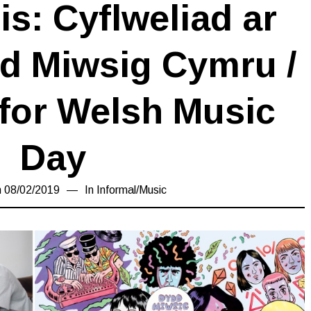
s: Cyflweliad ar
d Miwsig Cymru /
 for Welsh Music
Day
n
08/02/2019
17/03/2019
In
Informal
/
Music