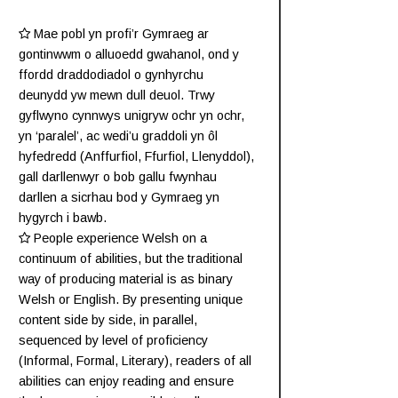
Mae pobl yn profi’r Gymraeg ar
gontinwwm o alluoedd gwahanol, ond y
ffordd draddodiadol o gynhyrchu
deunydd yw mewn dull deuol. Trwy
gyflwyno cynnwys unigryw ochr yn ochr,
yn ‘paralel’, ac wedi’u graddoli yn ôl
hyfedredd (
Anffurfiol
,
Ffurfiol
,
Llenyddol
),
gall darllenwyr o bob gallu fwynhau
darllen a sicrhau bod y Gymraeg yn
hygyrch i bawb.
People experience Welsh on a
continuum of abilities, but the traditional
way of producing material is as binary
Welsh or English. By presenting unique
content side by side, in parallel,
sequenced by level of proficiency
(
Informal
,
Formal
,
Literary
), readers of all
abilities can enjoy reading and ensure