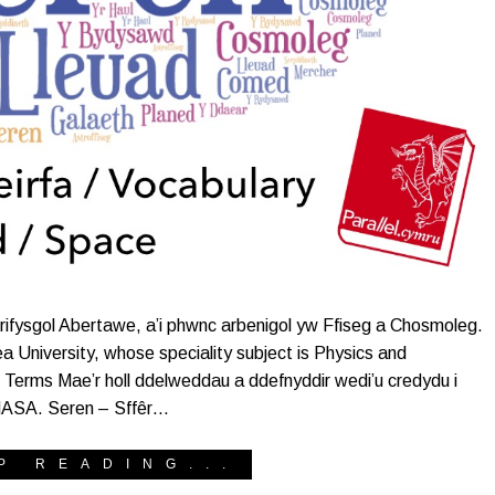
ifysgol Abertawe, a’i phwnc arbenigol yw Ffiseg a Chosmoleg.
 University, whose speciality subject is Physics and
 Terms Mae’r holl ddelweddau a ddefnyddir wedi’u credydu i
 NASA. Seren – Sffêr…
P READING...