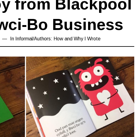
oy from Blackpool
wci-Bo Business
17/03/2019
In
Informal
/
Authors: How and Why I Wrote