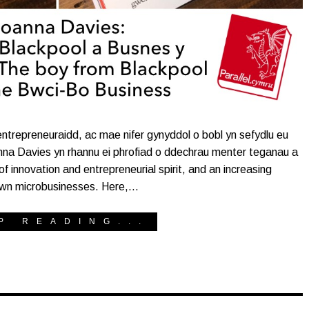
ntrepreneuraidd, ac mae nifer gynyddol o bobl yn sefydlu eu
na Davies yn rhannu ei phrofiad o ddechrau menter teganau a
 innovation and entrepreneurial spirit, and an increasing
 own microbusinesses. Here,…
P READING...