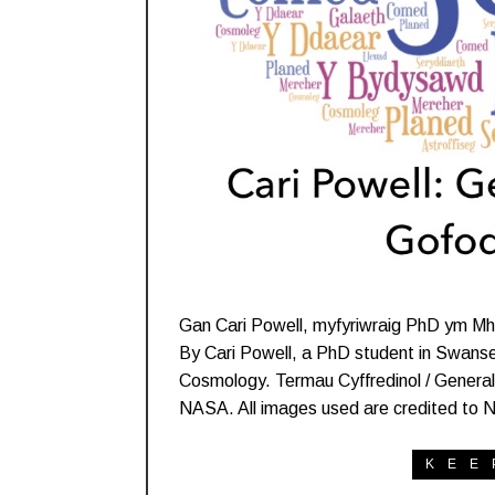
Gan Cari Powell, myfyriwraig PhD ym Mhr
By Cari Powell, a PhD student in Swansea
Cosmology. Termau Cyffredinol / General
NASA. All images used are credited to
KEE