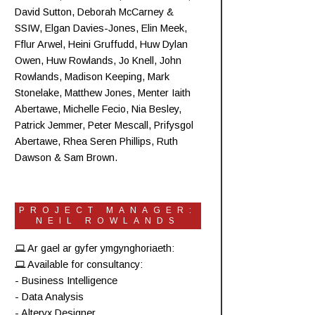
David Sutton,
Deborah McCarney
&
SSIW, Elgan Davies-Jones,
Elin Meek
,
Fflur Arwel,
Heini Gruffudd
,
Huw Dylan
Owen
, Huw Rowlands,
Jo Knell
, John
Rowlands,
Madison Keeping
,
Mark
Stonelake
,
Matthew Jones
,
Menter Iaith
Abertawe
,
Michelle Fecio
, Nia Besley,
Patrick Jemmer
,
Peter Mescall
,
Prifysgol
Abertawe
,
Rhea Seren Phillips
,
Ruth
Dawson
&
Sam Brown
.
PROJECT MANAGER:
NEIL ROWLANDS
Ar gael ar gyfer ymgynghoriaeth:
Available for consultancy:
- Business Intelligence
- Data Analysis
- Alteryx Designer