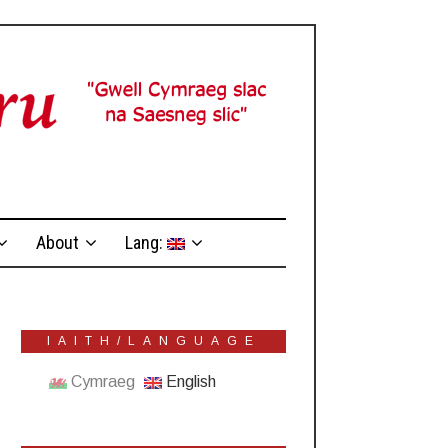
About
Lang:
IAITH/LANGUAGE
Cymraeg
English