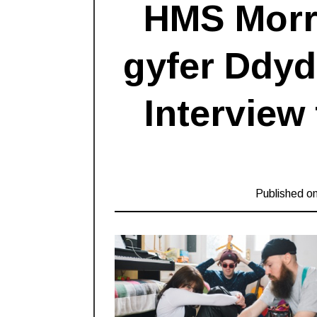
HMS Morri
gyfer Ddyd
Interview
Published o