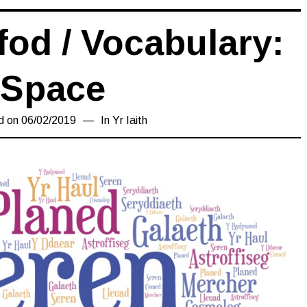
fod / Vocabulary:
Space
d on
06/02/2019
06/02/2019
In
Yr Iaith