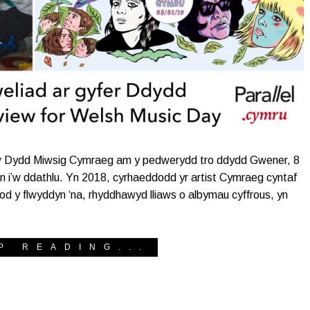
 enw Dydd Miwsig Cymraeg am y pedwerydd tro ddydd Gwener, 8
n i’w ddathlu. Yn 2018, cyrhaeddodd yr artist Cymraeg cyntaf
stod y flwyddyn ‘na, rhyddhawyd lliaws o albymau cyffrous, yn
P READING...