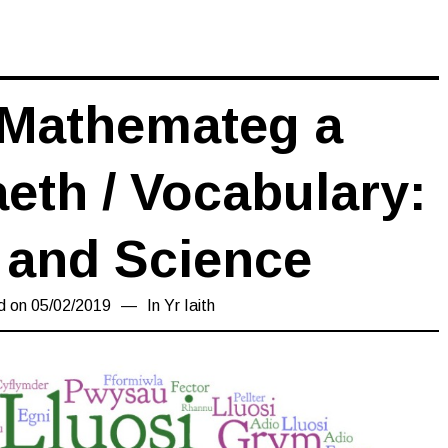
 Mathemateg a
th / Vocabulary:
 and Science
d on
05/02/2019
17/03/2019
In
Yr Iaith