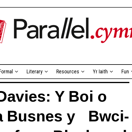
Formal
Literary
Resources
Yr Iaith
Fun
avies: Y Boi o
a Busnes y Bwci-