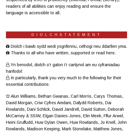
readers of all abilities can enjoy reading and ensure the
language is accessible to all.
DIOLCHSTATEMENT
Diolch i bawb sydd wedi ysgrifennu, cefnogi neu ddarllen yma.
Thanks to all who have written, supported or read here.
Yn benodol, diolch o'r galon i'r canlynol am eu cyfraniadau
hanfodol:
In particularly, thank you very much to the following for their
essential contributions:
Alun Williams
,
Bethan Gwanas
,
Carl Morris
, Carys Thomas,
David Morgan, Criw
Cyfres Amdani
,
Dafydd Roberts
, Dai
Rowlands,
Dani Schlick
,
David Jandrell
, David Sutton,
Deborah
McCarney
& SSIW, Elgan Davies-Jones,
Elin Meek
, Fflur Arwel,
Heini Gruffudd
,
Huw Dylan Owen
, Huw Rowlands,
Jo Knell
, John
Rowlands,
Madison Keeping
,
Mark Stonelake
,
Matthew Jones
,