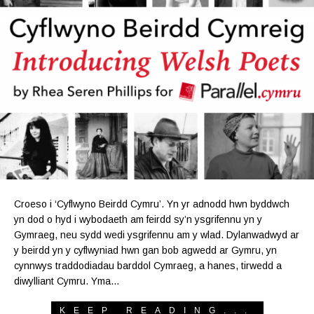
Croeso i ‘Cyflwyno Beirdd Cymru’. Yn yr adnodd hwn byddwch
yn dod o hyd i wybodaeth am feirdd sy’n ysgrifennu yn y
Gymraeg, neu sydd wedi ysgrifennu am y wlad. Dylanwadwyd ar
y beirdd yn y cyflwyniad hwn gan bob agwedd ar Gymru, yn
cynnwys traddodiadau barddol Cymraeg, a hanes, tirwedd a
diwylliant Cymru. Yma…
KEEP READING...