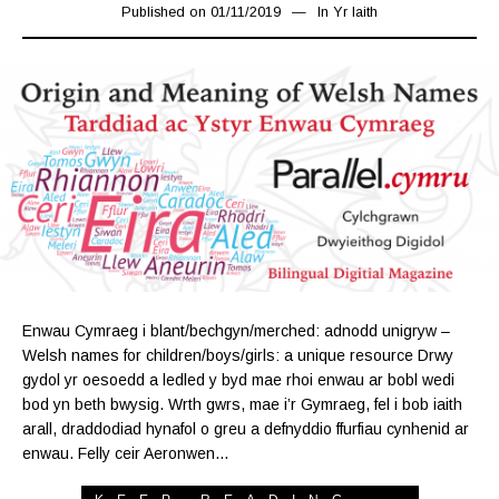
Published on
01/11/2019
08/11/2019
In
Yr Iaith
Enwau Cymraeg i blant/bechgyn/merched: adnodd unigryw –
Welsh names for children/boys/girls: a unique resource Drwy
gydol yr oesoedd a ledled y byd mae rhoi enwau ar bobl wedi
bod yn beth bwysig. Wrth gwrs, mae i’r Gymraeg, fel i bob iaith
arall, draddodiad hynafol o greu a defnyddio ffurfiau cynhenid ar
enwau. Felly ceir Aeronwen…