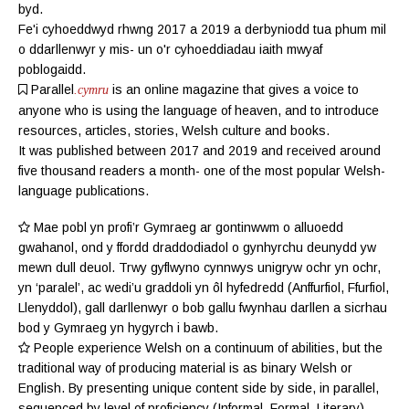
byd.
Fe'i cyhoeddwyd rhwng 2017 a 2019 a derbyniodd tua phum mil
o ddarllenwyr y mis- un o'r cyhoeddiadau iaith mwyaf
poblogaidd.
Parallel
is an online magazine
that gives a voice to
.cymru
anyone who is using the language of heaven, and to introduce
resources, articles, stories, Welsh culture and books.
It was published between 2017 and 2019 and received around
five thousand readers a month- one of the most popular Welsh-
language publications.
Mae pobl yn profi’r Gymraeg ar gontinwwm o alluoedd
gwahanol, ond y ffordd draddodiadol o gynhyrchu deunydd yw
mewn dull deuol. Trwy gyflwyno cynnwys unigryw ochr yn ochr,
yn ‘paralel’, ac wedi’u graddoli yn ôl hyfedredd (
Anffurfiol
,
Ffurfiol
,
Llenyddol
), gall darllenwyr o bob gallu fwynhau darllen a sicrhau
bod y Gymraeg yn hygyrch i bawb.
People experience Welsh on a continuum of abilities, but the
traditional way of producing material is as binary Welsh or
English. By presenting unique content side by side, in parallel,
sequenced by level of proficiency (
Informal
,
Formal
,
Literary
),