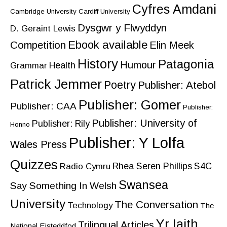
Cyfres Amdani
Cambridge University
Cardiff University
Dysgwr y Flwyddyn
D. Geraint Lewis
Ebook available
Competition
Elin Meek
History
Patagonia
Humour
Health
Grammar
Patrick Jemmer
Poetry
Publisher: Atebol
Publisher: Gomer
Publisher: CAA
Publisher:
Publisher: University of
Publisher: Rily
Honno
Publisher: Y Lolfa
Wales Press
Quizzes
Rhea Seren Phillips
S4C
Radio Cymru
Swansea
Say Something In Welsh
University
The Conversation
Technology
The
Yr Iaith
Trilingual Articles
National Eisteddfod