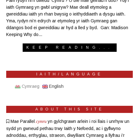
Pam rydyn ni’n dweud ‘Cymru’? O ble mae geiriau’n dod? Ydy’r
iaith Gymraeg yn gwbl unigryw? Mae deall etymoleg a
gwreiddiau iaith yn rhan bwysig o ieithyddiaeth a dysgu iaith.
Yma, rydyn ni’n edrych ar etymoleg yr iaith Gymraeg gan
ddangos bod ei gwreiddiau ar hyd a lled y byd. Gan: Madison
Keeping Why do…
KEEP READING...
IAITH/LANGUAGE
Cymraeg
English
ABOUT THIS SITE
Mae Parallel
yn gylchgrawn
arlein
i roi llais i unrhyw un
.cymru
sydd yn gwneud pethau trwy Iaith y Nefoedd, ac i gyflwyno
adnoddau, erthyglau, straeon, diwylliant Cymraeg a llyfrau i’r