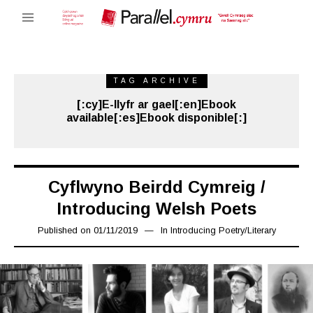
TAG ARCHIVE
[:cy]E-llyfr ar gael[:en]Ebook
available[:es]Ebook disponible[:]
Cyflwyno Beirdd Cymreig /
Introducing Welsh Poets
Published on
01/11/2019
08/11/2019
In
Introducing Poetry
/
Literary