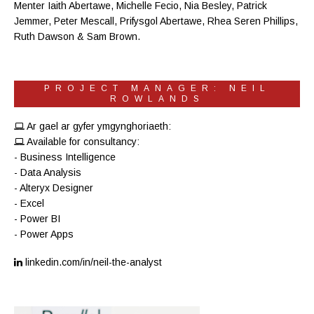
Menter Iaith Abertawe
,
Michelle Fecio
, Nia Besley,
Patrick
Jemmer
,
Peter Mescall
,
Prifysgol Abertawe
,
Rhea Seren Phillips
,
Ruth Dawson
&
Sam Brown
.
PROJECT MANAGER: NEIL
ROWLANDS
Ar gael ar gyfer ymgynghoriaeth:
Available for consultancy:
- Business Intelligence
- Data Analysis
- Alteryx Designer
- Excel
- Power BI
- Power Apps
linkedin.com/in/neil-the-analyst