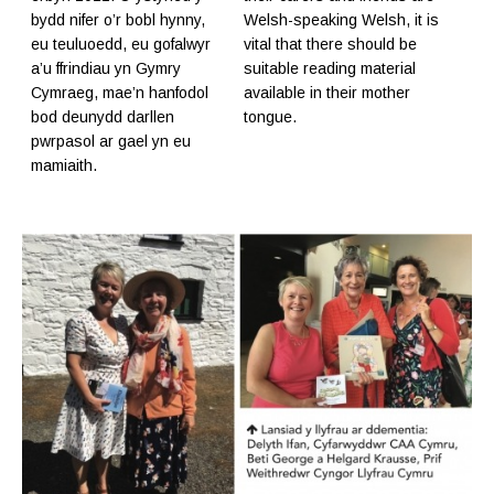
bydd nifer o’r bobl hynny,
Welsh-speaking Welsh, it is
eu teuluoedd, eu gofalwyr
vital that there should be
a’u ffrindiau yn Gymry
suitable reading material
Cymraeg, mae’n hanfodol
available in their mother
bod deunydd darllen
tongue.
pwrpasol ar gael yn eu
mamiaith.