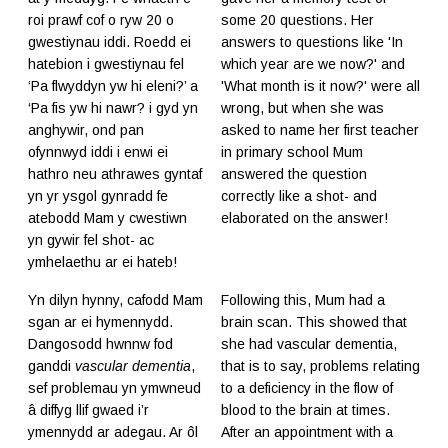
roi prawf cof o ryw 20 o
some 20 questions. Her
gwestiynau iddi. Roedd ei
answers to questions like 'In
hatebion i gwestiynau fel
which year are we now?' and
‘Pa flwyddyn yw hi eleni?’ a
'What month is it now?' were all
‘Pa fis yw hi nawr? i gyd yn
wrong, but when she was
anghywir, ond pan
asked to name her first teacher
ofynnwyd iddi i enwi ei
in primary school Mum
hathro neu athrawes gyntaf
answered the question
yn yr ysgol gynradd fe
correctly like a shot- and
atebodd Mam y cwestiwn
elaborated on the answer!
yn gywir fel shot- ac
ymhelaethu ar ei hateb!
Yn dilyn hynny, cafodd Mam
Following this, Mum had a
sgan ar ei hymennydd.
brain scan. This showed that
Dangosodd hwnnw fod
she had vascular dementia,
ganddi
vascular dementia
,
that is to say, problems relating
sef problemau yn ymwneud
to a deficiency in the flow of
â diffyg llif gwaed i’r
blood to the brain at times.
ymennydd ar adegau. Ar ôl
After an appointment with a