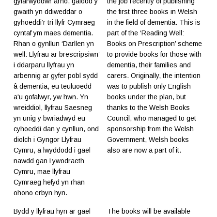
gyfarwyddwr arno, gafodd y
the job recently of publishing
gwaith yn ddiweddar o
the first three books in Welsh
gyhoeddi’r tri llyfr Cymraeg
in the field of dementia. This is
cyntaf ym maes dementia.
part of the ‘Reading Well:
Rhan o gynllun ‘Darllen yn
Books on Prescription’ scheme
well: Llyfrau ar brescripsiwn’
to provide books for those with
i ddarparu llyfrau yn
dementia, their families and
arbennig ar gyfer pobl sydd
carers. Originally, the intention
â dementia, eu teuluoedd
was to publish only English
a'u gofalwyr, yw hwn. Yn
books under the plan, but
wreiddiol, llyfrau Saesneg
thanks to the Welsh Books
yn unig y bwriadwyd eu
Council, who managed to get
cyhoeddi dan y cynllun, ond
sponsorship from the Welsh
diolch i Gyngor Llyfrau
Government, Welsh books
Cymru, a lwyddodd i gael
also are now a part of it.
nawdd gan Lywodraeth
Cymru, mae llyfrau
Cymraeg hefyd yn rhan
ohono erbyn hyn.
Bydd y llyfrau hyn ar gael
The books will be available