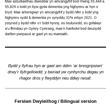
Mae astudiaethau diweddar yn amcangyfrif bod rhwng 33,444 a
55,829 o bobl yn byw gyda dementia yng Nghymru ar hyn o
bryd. Mae arbenigwyr yn amcangyfrif y bydd nifer y bobl yng
Nghymru sydd â dementia yn cynyddu 31% erbyn 2021. O
ystyried y bydd nifer o’r bobl hynny, eu teuluoedd, eu gofalwyr
a’u ffrindiau yn Gymry Cymraeg, mae’n hanfodol bod deunydd
darllen pwrpasol ar gael yn eu mamiaith.
Bydd y llyfrau hyn ar gael am ddim ‘ar bresgripsiwn’
drwy’r llyfrgelloedd; y bwriad yw cynhyrchu degau yn
rhagor dros y flwyddyn neu ddwy nesaf.
Fersiwn Dwyieithog / Bilingual version