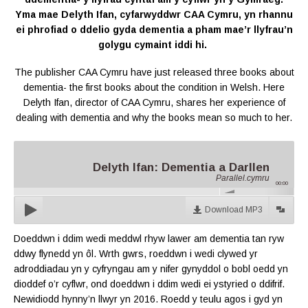
Yma mae Delyth Ifan, cyfarwyddwr CAA Cymru, yn rhannu
ei phrofiad o ddelio gyda dementia a pham mae’r llyfrau’n
golygu cymaint iddi hi.
The publisher CAA Cymru have just released three books about
dementia- the first books about the condition in Welsh. Here
Delyth Ifan, director of CAA Cymru, shares her experience of
dealing with dementia and why the books mean so much to her.
Delyth Ifan: Dementia a Darllen
Parallel.cymru
00:00
Download MP3
Doeddwn i ddim wedi meddwl rhyw lawer am dementia tan ryw
ddwy flynedd yn ôl. Wrth gwrs, roeddwn i wedi clywed yr
adroddiadau yn y cyfryngau am y nifer gynyddol o bobl oedd yn
dioddef o’r cyflwr, ond doeddwn i ddim wedi ei ystyried o ddifrif.
Newidiodd hynny’n llwyr yn 2016. Roedd y teulu agos i gyd yn