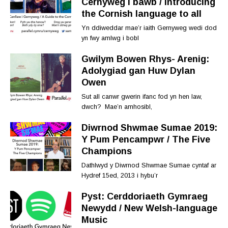
Cernyweg i bawb / Introducing
the Cornish language to all
Yn ddiweddar mae’r iaith Gernyweg wedi dod
yn fwy amlwg i bobl
Gwilym Bowen Rhys- Arenig:
Adolygiad gan Huw Dylan
Owen
Sut all canwr gwerin ifanc fod yn hen law,
dwch? Mae’n amhosibl,
Diwrnod Shwmae Sumae 2019:
Y Pum Pencampwr / The Five
Champions
Dathlwyd y Diwrnod Shwmae Sumae cyntaf ar
Hydref 15ed, 2013 i hybu’r
Pyst: Cerddoriaeth Gymraeg
Newydd / New Welsh-language
Music