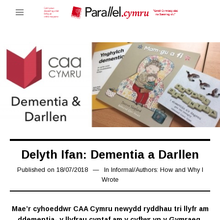
Delyth Ifan: Dementia a Darllen
Published on
18/07/2018
16/03/2019
In
Informal
/
Authors: How and Why I
Wrote
Mae’r cyhoeddwr CAA Cymru newydd ryddhau tri llyfr am
ddementia- y llyfrau cyntaf am y cyflwr yn y Gymraeg.