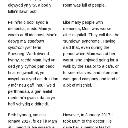
digwydd yn y tŷ, a bod y
room was full of people.
lolfa’n llawn pobl.
Fel nifer o bobl sydd â
Like many people with
dementia, roedd Mam yn
dementia, Mum was worse
waeth ar ôl iddi nosi. Mae’n
after nightfall. They call this the
debyg mai
sundown
'sundown syndrome'. Having
syndrom
yw’r term
said that, even during the
Saesneg. Wedi dweud
period when Mum was at her
hynny, roedd Mam, hyd yn
worst, she enjoyed going for a
oed yn y cyfnod pan oedd
walk by the sea or to a café, or
hi ar ei gwaethaf, yn
to see relatives, and often she
mwynhau mynd am dro i lan
was good company and fond of
y môr neu gaffi, neu i weld
a bit of mischief.
perthnasau, a gan amlaf
roedd hi’n gwmni da ac yn
hoffi ychydig o ddireidi.
Beth bynnag, ym mis
However, in January 2017 I
Ionawr 2017, fe es i â Mam
took Mum to the doctor. He
at y meddyg. Fe wnaeth e
gave her a memory test of