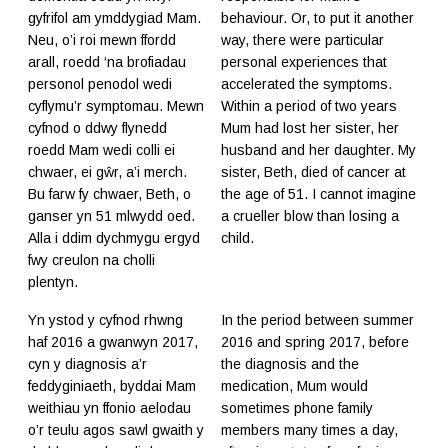
gyfrifol am ymddygiad Mam.
behaviour. Or, to put it another
Neu, o’i roi mewn ffordd
way, there were particular
arall, roedd ‘na brofiadau
personal experiences that
personol penodol wedi
accelerated the symptoms.
cyflymu’r symptomau. Mewn
Within a period of two years
cyfnod o ddwy flynedd
Mum had lost her sister, her
roedd Mam wedi colli ei
husband and her daughter. My
chwaer, ei gŵr, a’i merch.
sister, Beth, died of cancer at
Bu farw fy chwaer, Beth, o
the age of 51. I cannot imagine
ganser yn 51 mlwydd oed.
a crueller blow than losing a
Alla i ddim dychmygu ergyd
child.
fwy creulon na cholli
plentyn.
Yn ystod y cyfnod rhwng
In the period between summer
haf 2016 a gwanwyn 2017,
2016 and spring 2017, before
cyn y diagnosis a’r
the diagnosis and the
feddyginiaeth, byddai Mam
medication, Mum would
weithiau yn ffonio aelodau
sometimes phone family
o’r teulu agos sawl gwaith y
members many times a day,