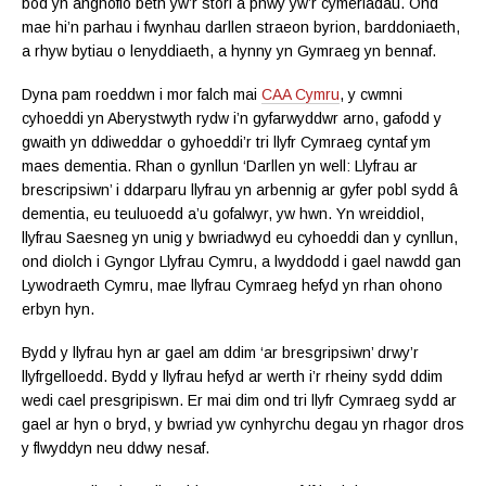
bod yn anghofio beth yw’r stori a phwy yw’r cymeriadau. Ond
mae hi’n parhau i fwynhau darllen straeon byrion, barddoniaeth,
a rhyw bytiau o lenyddiaeth, a hynny yn Gymraeg yn bennaf.
Dyna pam roeddwn i mor falch mai
CAA Cymru
, y cwmni
cyhoeddi yn Aberystwyth rydw i’n gyfarwyddwr arno, gafodd y
gwaith yn ddiweddar o gyhoeddi’r tri llyfr Cymraeg cyntaf ym
maes dementia. Rhan o gynllun ‘Darllen yn well: Llyfrau ar
brescripsiwn’ i ddarparu llyfrau yn arbennig ar gyfer pobl sydd â
dementia, eu teuluoedd a’u gofalwyr, yw hwn. Yn wreiddiol,
llyfrau Saesneg yn unig y bwriadwyd eu cyhoeddi dan y cynllun,
ond diolch i Gyngor Llyfrau Cymru, a lwyddodd i gael nawdd gan
Lywodraeth Cymru, mae llyfrau Cymraeg hefyd yn rhan ohono
erbyn hyn.
Bydd y llyfrau hyn ar gael am ddim ‘ar bresgripsiwn’ drwy’r
llyfrgelloedd. Bydd y llyfrau hefyd ar werth i’r rheiny sydd ddim
wedi cael presgripiswn. Er mai dim ond tri llyfr Cymraeg sydd ar
gael ar hyn o bryd, y bwriad yw cynhyrchu degau yn rhagor dros
y flwyddyn neu ddwy nesaf.