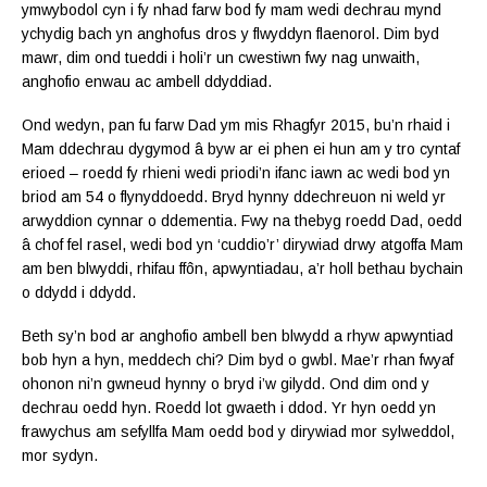
ymwybodol cyn i fy nhad farw bod fy mam wedi dechrau mynd
ychydig bach yn anghofus dros y flwyddyn flaenorol. Dim byd
mawr, dim ond tueddi i holi’r un cwestiwn fwy nag unwaith,
anghofio enwau ac ambell ddyddiad.
Ond wedyn, pan fu farw Dad ym mis Rhagfyr 2015, bu’n rhaid i
Mam ddechrau dygymod â byw ar ei phen ei hun am y tro cyntaf
erioed – roedd fy rhieni wedi priodi’n ifanc iawn ac wedi bod yn
briod am 54 o flynyddoedd. Bryd hynny ddechreuon ni weld yr
arwyddion cynnar o ddementia. Fwy na thebyg roedd Dad, oedd
â chof fel rasel, wedi bod yn ‘cuddio’r’ dirywiad drwy atgoffa Mam
am ben blwyddi, rhifau ffôn, apwyntiadau, a’r holl bethau bychain
o ddydd i ddydd.
Beth sy’n bod ar anghofio ambell ben blwydd a rhyw apwyntiad
bob hyn a hyn, meddech chi? Dim byd o gwbl. Mae’r rhan fwyaf
ohonon ni’n gwneud hynny o bryd i’w gilydd. Ond dim ond y
dechrau oedd hyn. Roedd lot gwaeth i ddod. Yr hyn oedd yn
frawychus am sefyllfa Mam oedd bod y dirywiad mor sylweddol,
mor sydyn.