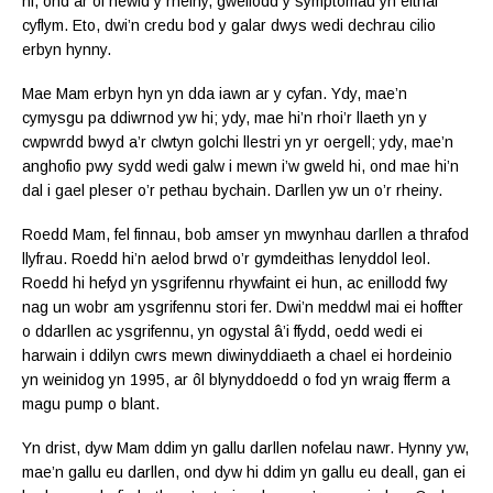
hi, ond ar ôl newid y rheiny, gwellodd y symptomau yn eithaf
cyflym. Eto, dwi’n credu bod y galar dwys wedi dechrau cilio
erbyn hynny.
Mae Mam erbyn hyn yn dda iawn ar y cyfan. Ydy, mae’n
cymysgu pa ddiwrnod yw hi; ydy, mae hi’n rhoi’r llaeth yn y
cwpwrdd bwyd a’r clwtyn golchi llestri yn yr oergell; ydy, mae’n
anghofio pwy sydd wedi galw i mewn i’w gweld hi, ond mae hi’n
dal i gael pleser o’r pethau bychain. Darllen yw un o’r rheiny.
Roedd Mam, fel finnau, bob amser yn mwynhau darllen a thrafod
llyfrau. Roedd hi’n aelod brwd o’r gymdeithas lenyddol leol.
Roedd hi hefyd yn ysgrifennu rhywfaint ei hun, ac enillodd fwy
nag un wobr am ysgrifennu stori fer. Dwi’n meddwl mai ei hoffter
o ddarllen ac ysgrifennu, yn ogystal â’i ffydd, oedd wedi ei
harwain i ddilyn cwrs mewn diwinyddiaeth a chael ei hordeinio
yn weinidog yn 1995, ar ôl blynyddoedd o fod yn wraig fferm a
magu pump o blant.
Yn drist, dyw Mam ddim yn gallu darllen nofelau nawr. Hynny yw,
mae’n gallu eu darllen, ond dyw hi ddim yn gallu eu deall, gan ei