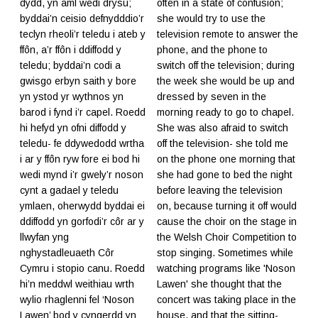
dydd, yn aml wedi drysu;
often in a state of confusion;
byddai’n ceisio defnydddio’r
she would try to use the
teclyn rheoli’r teledu i ateb y
television remote to answer the
ffôn, a’r ffôn i ddiffodd y
phone, and the phone to
teledu; byddai’n codi a
switch off the television; during
gwisgo erbyn saith y bore
the week she would be up and
yn ystod yr wythnos yn
dressed by seven in the
barod i fynd i’r capel. Roedd
morning ready to go to chapel.
hi hefyd yn ofni diffodd y
She was also afraid to switch
teledu- fe ddywedodd wrtha
off the television- she told me
i ar y ffôn ryw fore ei bod hi
on the phone one morning that
wedi mynd i’r gwely’r noson
she had gone to bed the night
cynt a gadael y teledu
before leaving the television
ymlaen, oherwydd byddai ei
on, because turning it off would
ddiffodd yn gorfodi’r côr ar y
cause the choir on the stage in
llwyfan yng
the Welsh Choir Competition to
nghystadleuaeth Côr
stop singing. Sometimes while
Cymru i stopio canu. Roedd
watching programs like 'Noson
hi’n meddwl weithiau wrth
Lawen' she thought that the
wylio rhaglenni fel ‘Noson
concert was taking place in the
Lawen’ bod y cyngerdd yn
house, and that the sitting-