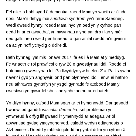
Fel nifer o bobl sydd â dementia, roedd Mam yn waeth ar ôl iddi
nosi. Mae’n debyg mai
sundown syndrom
yw’r term Saesneg.
Wedi dweud hynny, roedd Mam, hyd yn oed yn y cyfnod pan
oedd hi ar ei gwaethaf, yn mwynhau mynd am dro i lan y môr
neu gaffi, neu i weld perthnasau, a gan amlaf roedd hi’n gwmni
da ac yn hoffi ychydig o ddireidi.
Beth bynnag, ym mis Ionawr 2017, fe es i â Mam at y meddyg.
Fe wnaeth e roi prawf cof o ryw 20 o gwestiynau iddi. Roedd ei
hatebion i gwestiynau fel ‘Pa flwyddyn yw hi eleni?’ a ‘Pa fis yw hi
nawr? i gyd yn anghywir, ond pan ofynnwyd iddi i enwi ei hathro
neu athrawes gyntaf yn yr ysgol gynradd fe atebodd Mam y
cwestiwn yn gywir fel shot- ac ymhelaethu ar ei hateb!
Yn dilyn hynny, cafodd Mam sgan ar ei hymennydd. Dangosodd
hwnnw fod ganddi
vascular dementia
, sef problemau yn
ymwneud â diffyg llif gwaed i’r ymennydd ar adegau. Ar ôl
apwyntiad gydag ymgynghorydd, cafodd wedyn ddiagnosis o
Alzheimers. Doedd y tabledi gafodd hi gyntaf ddim yn cytuno â