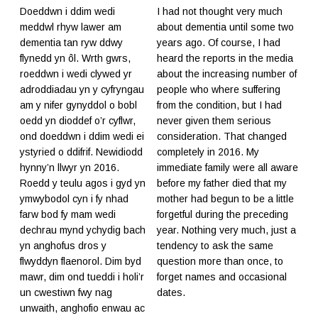
Doeddwn i ddim wedi
I had not thought very much
meddwl rhyw lawer am
about dementia until some two
dementia tan ryw ddwy
years ago. Of course, I had
flynedd yn ôl. Wrth gwrs,
heard the reports in the media
roeddwn i wedi clywed yr
about the increasing number of
adroddiadau yn y cyfryngau
people who where suffering
am y nifer gynyddol o bobl
from the condition, but I had
oedd yn dioddef o’r cyflwr,
never given them serious
ond doeddwn i ddim wedi ei
consideration. That changed
ystyried o ddifrif. Newidiodd
completely in 2016. My
hynny’n llwyr yn 2016.
immediate family were all aware
Roedd y teulu agos i gyd yn
before my father died that my
ymwybodol cyn i fy nhad
mother had begun to be a little
farw bod fy mam wedi
forgetful during the preceding
dechrau mynd ychydig bach
year. Nothing very much, just a
yn anghofus dros y
tendency to ask the same
flwyddyn flaenorol. Dim byd
question more than once, to
mawr, dim ond tueddi i holi’r
forget names and occasional
un cwestiwn fwy nag
dates.
unwaith, anghofio enwau ac