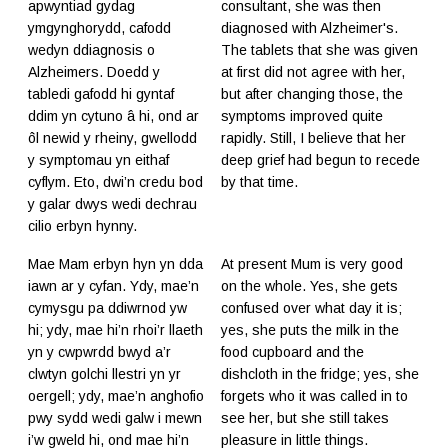
apwyntiad gydag
consultant, she was then
ymgynghorydd, cafodd
diagnosed with Alzheimer's.
wedyn ddiagnosis o
The tablets that she was given
Alzheimers. Doedd y
at first did not agree with her,
tabledi gafodd hi gyntaf
but after changing those, the
ddim yn cytuno â hi, ond ar
symptoms improved quite
ôl newid y rheiny, gwellodd
rapidly. Still, I believe that her
y symptomau yn eithaf
deep grief had begun to recede
cyflym. Eto, dwi’n credu bod
by that time.
y galar dwys wedi dechrau
cilio erbyn hynny.
Mae Mam erbyn hyn yn dda
At present Mum is very good
iawn ar y cyfan. Ydy, mae’n
on the whole. Yes, she gets
cymysgu pa ddiwrnod yw
confused over what day it is;
hi; ydy, mae hi’n rhoi’r llaeth
yes, she puts the milk in the
yn y cwpwrdd bwyd a’r
food cupboard and the
clwtyn golchi llestri yn yr
dishcloth in the fridge; yes, she
oergell; ydy, mae’n anghofio
forgets who it was called in to
pwy sydd wedi galw i mewn
see her, but she still takes
i’w gweld hi, ond mae hi’n
pleasure in little things.