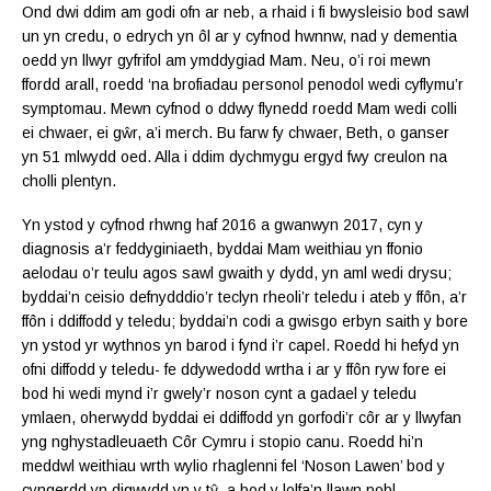
Ond dwi ddim am godi ofn ar neb, a rhaid i fi bwysleisio bod sawl
un yn credu, o edrych yn ôl ar y cyfnod hwnnw, nad y dementia
oedd yn llwyr gyfrifol am ymddygiad Mam. Neu, o’i roi mewn
ffordd arall, roedd ‘na brofiadau personol penodol wedi cyflymu’r
symptomau. Mewn cyfnod o ddwy flynedd roedd Mam wedi colli
ei chwaer, ei gŵr, a’i merch. Bu farw fy chwaer, Beth, o ganser
yn 51 mlwydd oed. Alla i ddim dychmygu ergyd fwy creulon na
cholli plentyn.
Yn ystod y cyfnod rhwng haf 2016 a gwanwyn 2017, cyn y
diagnosis a’r feddyginiaeth, byddai Mam weithiau yn ffonio
aelodau o’r teulu agos sawl gwaith y dydd, yn aml wedi drysu;
byddai’n ceisio defnydddio’r teclyn rheoli’r teledu i ateb y ffôn, a’r
ffôn i ddiffodd y teledu; byddai’n codi a gwisgo erbyn saith y bore
yn ystod yr wythnos yn barod i fynd i’r capel. Roedd hi hefyd yn
ofni diffodd y teledu- fe ddywedodd wrtha i ar y ffôn ryw fore ei
bod hi wedi mynd i’r gwely’r noson cynt a gadael y teledu
ymlaen, oherwydd byddai ei ddiffodd yn gorfodi’r côr ar y llwyfan
yng nghystadleuaeth Côr Cymru i stopio canu. Roedd hi’n
meddwl weithiau wrth wylio rhaglenni fel ‘Noson Lawen’ bod y
cyngerdd yn digwydd yn y tŷ, a bod y lolfa’n llawn pobl.