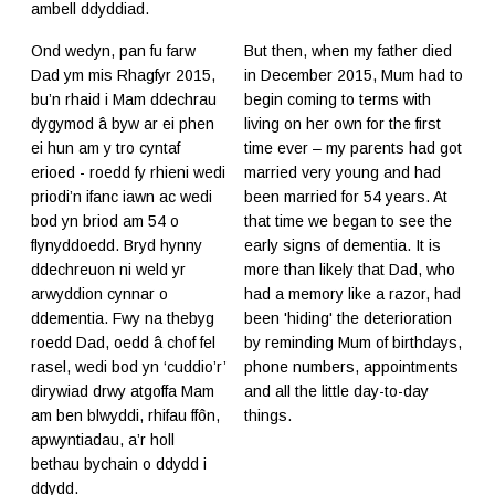
ambell ddyddiad.
Ond wedyn, pan fu farw
But then, when my father died
Dad ym mis Rhagfyr 2015,
in December 2015, Mum had to
bu’n rhaid i Mam ddechrau
begin coming to terms with
dygymod â byw ar ei phen
living on her own for the first
ei hun am y tro cyntaf
time ever – my parents had got
erioed - roedd fy rhieni wedi
married very young and had
priodi’n ifanc iawn ac wedi
been married for 54 years. At
bod yn briod am 54 o
that time we began to see the
flynyddoedd. Bryd hynny
early signs of dementia. It is
ddechreuon ni weld yr
more than likely that Dad, who
arwyddion cynnar o
had a memory like a razor, had
ddementia. Fwy na thebyg
been 'hiding' the deterioration
roedd Dad, oedd â chof fel
by reminding Mum of birthdays,
rasel, wedi bod yn ‘cuddio’r’
phone numbers, appointments
dirywiad drwy atgoffa Mam
and all the little day-to-day
am ben blwyddi, rhifau ffôn,
things.
apwyntiadau, a’r holl
bethau bychain o ddydd i
ddydd.