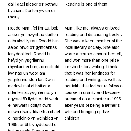
dal i gael pleser o’r pethau
Reading is one of them.
bychain. Darllen yw un o’r
rheiny.
Roedd Mam, fel finnau, bob
Mum, like me, always enjoyed
amser yn mwynhau darllen
reading and discussing books.
a thrafod llyfrau. Roedd hi’n
She was a keen member of the
aelod brwd o’r gymdeithas
local literary society. She also
lenyddol leol. Roedd hi
wrote a certain amount herself,
hefyd yn ysgrifennu
and won more than one prize
rhywfaint ei hun, ac enillodd
for short story writing. I think
fwy nag un wobr am
that it was her fondness for
ysgrifennu stori fer. Dwi’n
reading and writing, as well as
meddwl mai ei hoffter o
her faith, that led her to follow a
ddarllen ac ysgrifennu, yn
course in divinity and become
ogystal â’i ffydd, oedd wedi
ordained as a minister in 1995,
ei harwain i ddilyn cwrs
after years of being a farmer's
mewn diwinyddiaeth a chael
wife and bringing up five
ei hordeinio yn weinidog yn
children.
1995, ar ôl blynyddoedd o