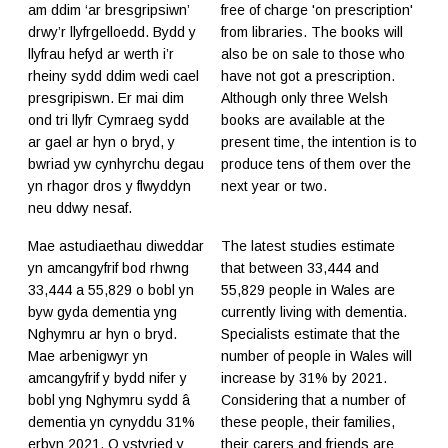
am ddim ‘ar bresgripsiwn’
free of charge 'on prescription'
drwy’r llyfrgelloedd. Bydd y
from libraries. The books will
llyfrau hefyd ar werth i’r
also be on sale to those who
rheiny sydd ddim wedi cael
have not got a prescription.
presgripiswn. Er mai dim
Although only three Welsh
ond tri llyfr Cymraeg sydd
books are available at the
ar gael ar hyn o bryd, y
present time, the intention is to
bwriad yw cynhyrchu degau
produce tens of them over the
yn rhagor dros y flwyddyn
next year or two.
neu ddwy nesaf.
Mae astudiaethau diweddar
The latest studies estimate
yn amcangyfrif bod rhwng
that between 33,444 and
33,444 a 55,829 o bobl yn
55,829 people in Wales are
byw gyda dementia yng
currently living with dementia.
Nghymru ar hyn o bryd.
Specialists estimate that the
Mae arbenigwyr yn
number of people in Wales will
amcangyfrif y bydd nifer y
increase by 31% by 2021.
bobl yng Nghymru sydd â
Considering that a number of
dementia yn cynyddu 31%
these people, their families,
erbyn 2021. O ystyried y
their carers and friends are