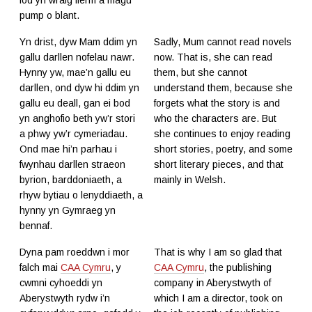
fod yn wraig fferm a magu
pump o blant.
Yn drist, dyw Mam ddim yn
Sadly, Mum cannot read novels
gallu darllen nofelau nawr.
now. That is, she can read
Hynny yw, mae’n gallu eu
them, but she cannot
darllen, ond dyw hi ddim yn
understand them, because she
gallu eu deall, gan ei bod
forgets what the story is and
yn anghofio beth yw’r stori
who the characters are. But
a phwy yw’r cymeriadau.
she continues to enjoy reading
Ond mae hi’n parhau i
short stories, poetry, and some
fwynhau darllen straeon
short literary pieces, and that
byrion, barddoniaeth, a
mainly in Welsh.
rhyw bytiau o lenyddiaeth, a
hynny yn Gymraeg yn
bennaf.
Dyna pam roeddwn i mor
That is why I am so glad that
falch mai
CAA Cymru
, y
CAA Cymru
, the publishing
cwmni cyhoeddi yn
company in Aberystwyth of
Aberystwyth rydw i’n
which I am a director, took on