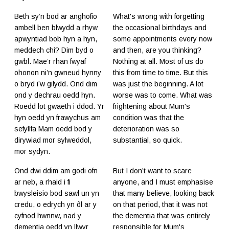
Beth sy’n bod ar anghofio
What's wrong with forgetting
ambell ben blwydd a rhyw
the occasional birthdays and
apwyntiad bob hyn a hyn,
some appointments every now
meddech chi? Dim byd o
and then, are you thinking?
gwbl. Mae’r rhan fwyaf
Nothing at all. Most of us do
ohonon ni’n gwneud hynny
this from time to time. But this
o bryd i’w gilydd. Ond dim
was just the beginning. A lot
ond y dechrau oedd hyn.
worse was to come. What was
Roedd lot gwaeth i ddod. Yr
frightening about Mum's
hyn oedd yn frawychus am
condition was that the
sefyllfa Mam oedd bod y
deterioration was so
dirywiad mor sylweddol,
substantial, so quick.
mor sydyn.
Ond dwi ddim am godi ofn
But I don’t want to scare
ar neb, a rhaid i fi
anyone, and I must emphasise
bwysleisio bod sawl un yn
that many believe, looking back
credu, o edrych yn ôl ar y
on that period, that it was not
cyfnod hwnnw, nad y
the dementia that was entirely
dementia oedd yn llwyr
responsible for Mum's