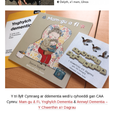
Y tri llyfr Cymraeg ar ddementia wedi’u cyhoeddi gan CAA
Cymru:
Mam-gu & Fi
,
Ynghylch Dementia
&
Annwyl Dementia –
Y Chwerthin a’r Dagrau