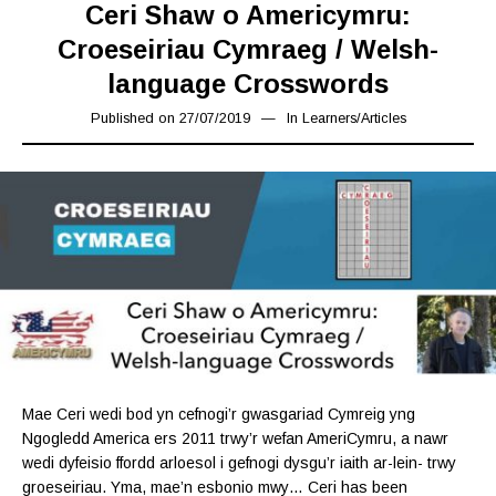
Ceri Shaw o Americymru:
Croeseiriau Cymraeg / Welsh-
language Crosswords
Published on
27/07/2019
27/07/2019
In
Learners
/
Articles
Mae Ceri wedi bod yn cefnogi’r gwasgariad Cymreig yng
Ngogledd America ers 2011 trwy’r wefan AmeriCymru, a nawr
wedi dyfeisio ffordd arloesol i gefnogi dysgu’r iaith ar-lein- trwy
groeseiriau. Yma, mae’n esbonio mwy… Ceri has been