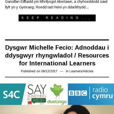
Ganolfan Eifftaidd ym Mhrifysgol Abertawe, a chyhoeddodd sawl
llyfr yn y Gymraeg. Roedd tad Heini yn ddarlithydd…
KEEP READING...
Dysgwr Michelle Fecio: Adnoddau i
ddysgwyr rhyngwladol / Resources
for International Learners
Published on
06/12/2017
02/07/2019
In
Learners
/
Articles