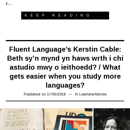
y…
KEEP READING...
Fluent Language’s Kerstin Cable:
Beth sy’n mynd yn haws wrth i chi
astudio mwy o ieithoedd? / What
gets easier when you study more
languages?
Published on
17/05/2018
17/03/2019
In
Learners
/
Articles