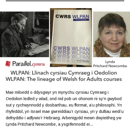
Mae miloedd o ddysgwyr yn mynychu cyrsiau Cymraeg i
Oedolion ledled y wlad, ond nid pob un ohonom ni sy’n gwybod
sut y cychwynnodd y dosbarthau, eu fformat, a’u philosophi. Yn
rhyfeddol, yn Israel mae gwreiddiau’r cyrsiau, yn y dulliau wedi’u
defnyddio i adfywio’r Hebraeg. Arbenigydd mewn dwyieitheg yw
Lynda Pritchard Newcombe, a ysgrifennodd ei…