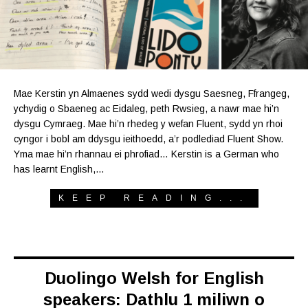
Mae Kerstin yn Almaenes sydd wedi dysgu Saesneg, Ffrangeg,
ychydig o Sbaeneg ac Eidaleg, peth Rwsieg, a nawr mae hi’n
dysgu Cymraeg. Mae hi’n rhedeg y wefan Fluent, sydd yn rhoi
cyngor i bobl am ddysgu ieithoedd, a’r podlediad Fluent Show.
Yma mae hi’n rhannau ei phrofiad… Kerstin is a German who
has learnt English,…
KEEP READING...
Duolingo Welsh for English
speakers: Dathlu 1 miliwn o