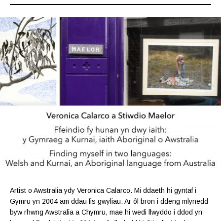
Artist o Awstralia ydy Veronica Calarco. Mi ddaeth hi gyntaf i
Gymru yn 2004 am ddau fis gwyliau. Ar ôl bron i ddeng mlynedd
byw rhwng Awstralia a Chymru, mae hi wedi llwyddo i ddod yn