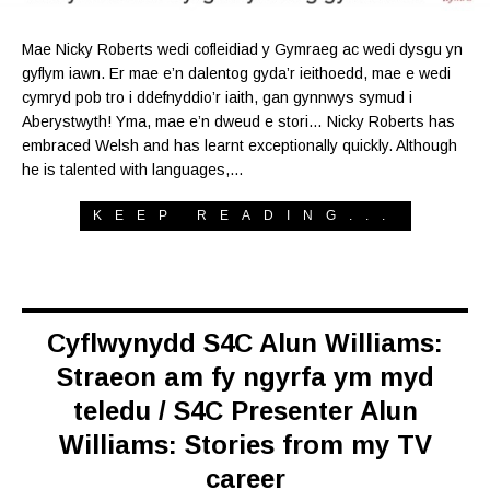
Mae Nicky Roberts wedi cofleidiad y Gymraeg ac wedi dysgu yn
gyflym iawn. Er mae e’n dalentog gyda’r ieithoedd, mae e wedi
cymryd pob tro i ddefnyddio’r iaith, gan gynnwys symud i
Aberystwyth! Yma, mae e’n dweud e stori… Nicky Roberts has
embraced Welsh and has learnt exceptionally quickly. Although
he is talented with languages,…
KEEP READING...
Cyflwynydd S4C Alun Williams:
Straeon am fy ngyrfa ym myd
teledu / S4C Presenter Alun
Williams: Stories from my TV
career