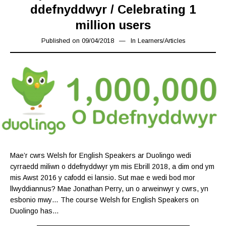
ddefnyddwyr / Celebrating 1
million users
Published on
09/04/2018
16/03/2019
In
Learners
/
Articles
Mae’r cwrs Welsh for English Speakers ar Duolingo wedi
cyrraedd miliwn o ddefnyddwyr ym mis Ebrill 2018, a dim ond ym
mis Awst 2016 y cafodd ei lansio. Sut mae e wedi bod mor
llwyddiannus? Mae Jonathan Perry, un o arweinwyr y cwrs, yn
esbonio mwy… The course Welsh for English Speakers on
Duolingo has…