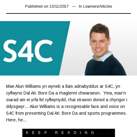
Published on
13/11/2017
17/03/2019
In
Learners
/
Articles
Mae Alun Williams yn wyneb a llais adnabyddus ar S4C, yn
cyflwyno Dal Ati: Bore Da a rhaglenni chwaraeon. Yma, mae’n
siarad am ei yrfa fel cyflwynydd, rhai straeon doniol a chyngor i
ddysgwyr… Alun Williams is a recognisable face and voice on
S4C from presenting Dal Ati: Bore Da and sports programmes.
Here, he…
KEEP READING...