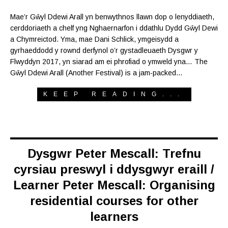
Mae’r Gŵyl Ddewi Arall yn benwythnos llawn dop o lenyddiaeth,
cerddoriaeth a chelf yng Nghaernarfon i ddathlu Dydd Gŵyl Dewi
a Chymreictod. Yma, mae Dani Schlick, ymgeisydd a
gyrhaeddodd y rownd derfynol o’r gystadleuaeth Dysgwr y
Flwyddyn 2017, yn siarad am ei phrofiad o ymweld yna… The
Gŵyl Ddewi Arall (Another Festival) is a jam-packed…
KEEP READING...
Dysgwr Peter Mescall: Trefnu
cyrsiau preswyl i ddysgwyr eraill /
Learner Peter Mescall: Organising
residential courses for other
learners