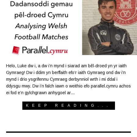
Helo, Luke dw i, a dw i’n mynd i siarad am bêl-droed yn yr iaith
Gymraeg! Dw i ddim yn berffaith efo’r iaith Gymraeg ond dw i’n
mynd i drio ysgrifennu Cymraeg derbynniol wrth i mi ddal i
ddysgu mwy. Dw i’n falch iawn o weithio efo parallel.cymru achos
ei fod e’n gylchgrawn anhygoel ar…
KEEP READING...