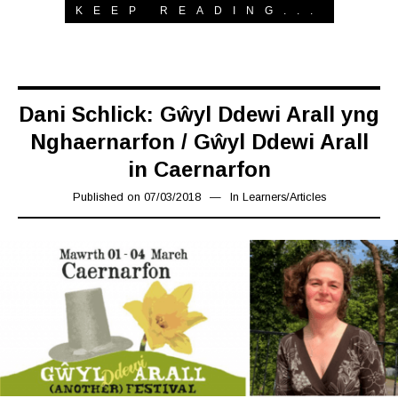
KEEP READING...
Dani Schlick: Gŵyl Ddewi Arall yng
Nghaernarfon / Gŵyl Ddewi Arall
in Caernarfon
Published on
07/03/2018
16/03/2019
In
Learners
/
Articles