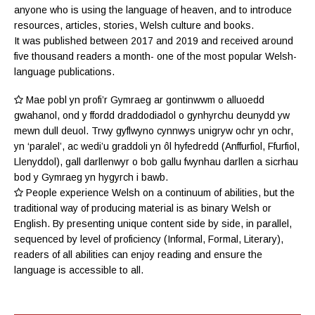
anyone who is using the language of heaven, and to introduce
resources, articles, stories, Welsh culture and books.
It was published between 2017 and 2019 and received around
five thousand readers a month- one of the most popular Welsh-
language publications.
Mae pobl yn profi’r Gymraeg ar gontinwwm o alluoedd
gwahanol, ond y ffordd draddodiadol o gynhyrchu deunydd yw
mewn dull deuol. Trwy gyflwyno cynnwys unigryw ochr yn ochr,
yn ‘paralel’, ac wedi’u graddoli yn ôl hyfedredd (
Anffurfiol
,
Ffurfiol
,
Llenyddol
), gall darllenwyr o bob gallu fwynhau darllen a sicrhau
bod y Gymraeg yn hygyrch i bawb.
People experience Welsh on a continuum of abilities, but the
traditional way of producing material is as binary Welsh or
English. By presenting unique content side by side, in parallel,
sequenced by level of proficiency (
Informal
,
Formal
,
Literary
),
readers of all abilities can enjoy reading and ensure the
language is accessible to all.