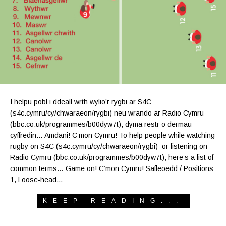
I helpu pobl i ddeall wrth wylio’r rygbi ar S4C
(s4c.cymru/cy/chwaraeon/rygbi) neu wrando ar Radio Cymru
(bbc.co.uk/programmes/b00dyw7t), dyma restr o dermau
cyffredin… Amdani! C’mon Cymru! To help people while watching
rugby on S4C (s4c.cymru/cy/chwaraeon/rygbi) or listening on
Radio Cymru (bbc.co.uk/programmes/b00dyw7t), here’s a list of
common terms… Game on! C’mon Cymru! Safleoedd / Positions
1, Loose-head…
KEEP READING...