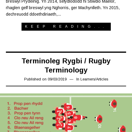
breswyl Prydeinig. Yn 2014, sefydlododd hi Stiwdio Maelor,
rhaglen gelf breswyl yng Nghorris, ger Machynlleth. Yn 2015,
dechreuodd ddoethdiriaeth,…
KEEP READING...
Terminoleg Rygbi / Rugby
Terminology
Published on
09/03/2019
15/03/2019
In
Learners
/
Articles