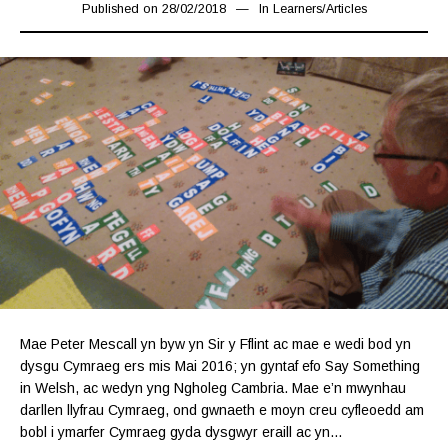
Published on
28/02/2018
08/11/2019
In
Learners
/
Articles
Mae Peter Mescall yn byw yn Sir y Fflint ac mae e wedi bod yn
dysgu Cymraeg ers mis Mai 2016; yn gyntaf efo Say Something
in Welsh, ac wedyn yng Ngholeg Cambria. Mae e’n mwynhau
darllen llyfrau Cymraeg, ond gwnaeth e moyn creu cyfleoedd am
bobl i ymarfer Cymraeg gyda dysgwyr eraill ac yn…