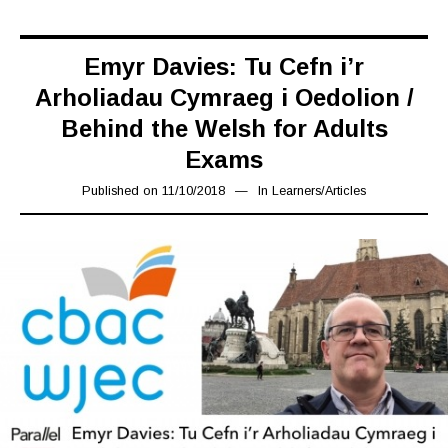
Emyr Davies: Tu Cefn i’r
Arholiadau Cymraeg i Oedolion /
Behind the Welsh for Adults
Exams
Published on
11/10/2018
16/03/2019
In
Learners
/
Articles