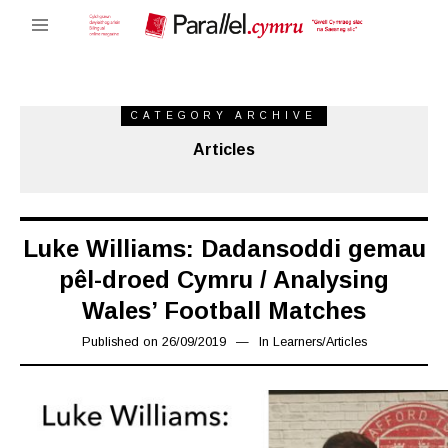
CATEGORY ARCHIVE
Articles
Luke Williams: Dadansoddi gemau
pêl-droed Cymru / Analysing
Wales’ Football Matches
Published on
26/09/2019
27/09/2019
In
Learners
/
Articles