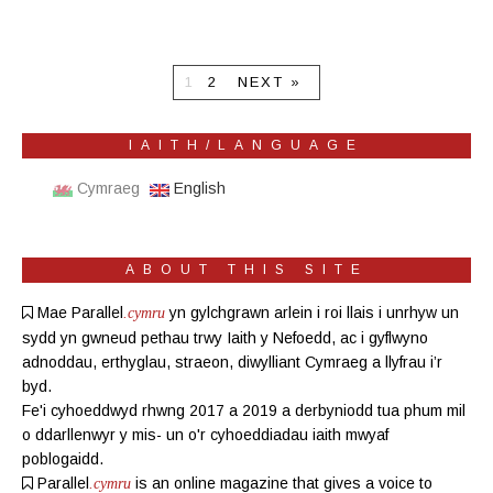
1
2
NEXT »
IAITH/LANGUAGE
Cymraeg
English
ABOUT THIS SITE
Mae Parallel
yn gylchgrawn
arlein
i roi llais i unrhyw un
.cymru
sydd yn gwneud pethau trwy Iaith y Nefoedd, ac i gyflwyno
adnoddau, erthyglau, straeon, diwylliant Cymraeg a llyfrau i’r
byd.
Fe'i cyhoeddwyd rhwng 2017 a 2019 a derbyniodd tua phum mil
o ddarllenwyr y mis- un o'r cyhoeddiadau iaith mwyaf
poblogaidd.
Parallel
is an online magazine
that gives a voice to
.cymru