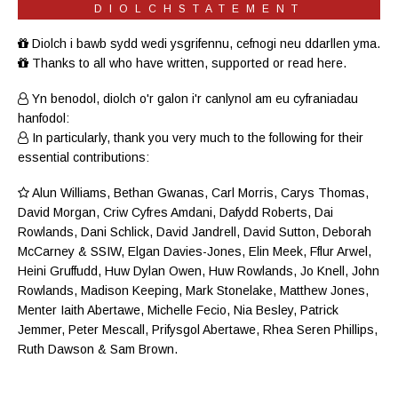
DIOLCHSTATEMENT
Diolch i bawb sydd wedi ysgrifennu, cefnogi neu ddarllen yma.
Thanks to all who have written, supported or read here.
Yn benodol, diolch o'r galon i'r canlynol am eu cyfraniadau
hanfodol:
In particularly, thank you very much to the following for their
essential contributions:
Alun Williams
,
Bethan Gwanas
,
Carl Morris
, Carys Thomas,
David Morgan, Criw
Cyfres Amdani
,
Dafydd Roberts
, Dai
Rowlands,
Dani Schlick
,
David Jandrell
, David Sutton,
Deborah
McCarney
& SSIW, Elgan Davies-Jones,
Elin Meek
, Fflur Arwel,
Heini Gruffudd
,
Huw Dylan Owen
, Huw Rowlands,
Jo Knell
, John
Rowlands,
Madison Keeping
,
Mark Stonelake
,
Matthew Jones
,
Menter Iaith Abertawe
,
Michelle Fecio
, Nia Besley,
Patrick
Jemmer
,
Peter Mescall
,
Prifysgol Abertawe
,
Rhea Seren Phillips
,
Ruth Dawson
&
Sam Brown
.