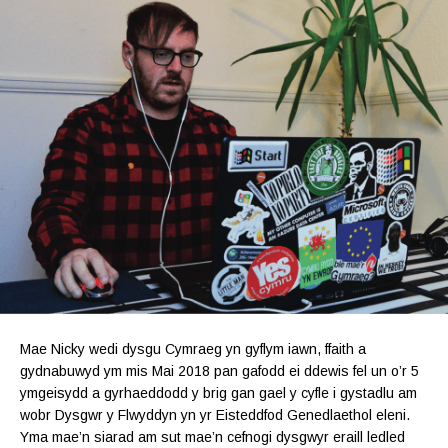
Mae Nicky wedi dysgu Cymraeg yn gyflym iawn, ffaith a
gydnabuwyd ym mis Mai 2018 pan gafodd ei ddewis fel un o’r 5
ymgeisydd a gyrhaeddodd y brig gan gael y cyfle i gystadlu am
wobr Dysgwr y Flwyddyn yn yr Eisteddfod Genedlaethol eleni.
Yma mae’n siarad am sut mae’n cefnogi dysgwyr eraill ledled