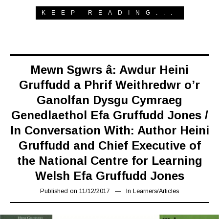
KEEP READING...
Mewn Sgwrs â: Awdur Heini
Gruffudd a Phrif Weithredwr o’r
Ganolfan Dysgu Cymraeg
Genedlaethol Efa Gruffudd Jones /
In Conversation With: Author Heini
Gruffudd and Chief Executive of
the National Centre for Learning
Welsh Efa Gruffudd Jones
Published on
11/12/2017
17/03/2019
In
Learners
/
Articles