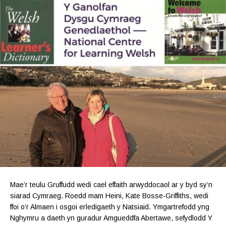
Mae’r teulu Gruffudd wedi cael effaith arwyddocaol ar y byd sy’n
siarad Cymraeg. Roedd mam Heini, Kate Bosse-Griffiths, wedi
ffoi o’r Almaen i osgoi erledigaeth y Natsiaid. Ymgartrefodd yng
Nghymru a daeth yn guradur Amgueddfa Abertawe, sefydlodd Y