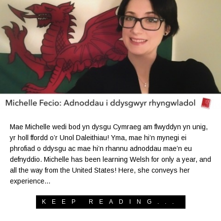
Mae Michelle wedi bod yn dysgu Cymraeg am flwyddyn yn unig,
yr holl ffordd o’r Unol Daleithiau! Yma, mae hi’n mynegi ei
phrofiad o ddysgu ac mae hi’n rhannu adnoddau mae’n eu
defnyddio. Michelle has been learning Welsh for only a year, and
all the way from the United States! Here, she conveys her
experience…
KEEP READING...