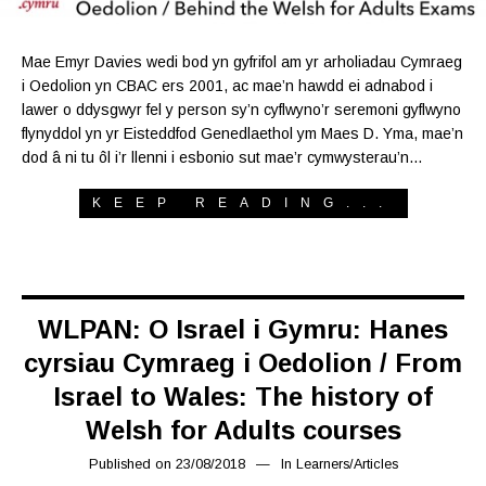
Mae Emyr Davies wedi bod yn gyfrifol am yr arholiadau Cymraeg
i Oedolion yn CBAC ers 2001, ac mae’n hawdd ei adnabod i
lawer o ddysgwyr fel y person sy’n cyflwyno’r seremoni gyflwyno
flynyddol yn yr Eisteddfod Genedlaethol ym Maes D. Yma, mae’n
dod â ni tu ôl i’r llenni i esbonio sut mae’r cymwysterau’n…
KEEP READING...
WLPAN: O Israel i Gymru: Hanes
cyrsiau Cymraeg i Oedolion / From
Israel to Wales: The history of
Welsh for Adults courses
Published on
23/08/2018
08/02/2019
In
Learners
/
Articles