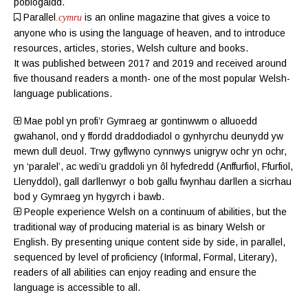
poblogaidd.
Parallel
is an online magazine
that gives a voice to
.cymru
anyone who is using the language of heaven, and to introduce
resources, articles, stories, Welsh culture and books.
It was published between 2017 and 2019 and received around
five thousand readers a month- one of the most popular Welsh-
language publications.
Mae pobl yn profi’r Gymraeg ar gontinwwm o alluoedd
gwahanol, ond y ffordd draddodiadol o gynhyrchu deunydd yw
mewn dull deuol. Trwy gyflwyno cynnwys unigryw ochr yn ochr,
yn ‘paralel’, ac wedi’u graddoli yn ôl hyfedredd (
Anffurfiol
,
Ffurfiol
,
Llenyddol
), gall darllenwyr o bob gallu fwynhau darllen a sicrhau
bod y Gymraeg yn hygyrch i bawb.
People experience Welsh on a continuum of abilities, but the
traditional way of producing material is as binary Welsh or
English. By presenting unique content side by side, in parallel,
sequenced by level of proficiency (
Informal
,
Formal
,
Literary
),
readers of all abilities can enjoy reading and ensure the
language is accessible to all.