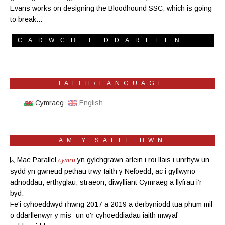
Evans works on designing the Bloodhound SSC, which is going
to break…
CADWCH I DDARLLEN...
IAITH/LANGUAGE
Cymraeg
English
AM Y SAFLE HWN
Mae Parallel
yn gylchgrawn
arlein
i roi llais i unrhyw un
.cymru
sydd yn gwneud pethau trwy Iaith y Nefoedd, ac i gyflwyno
adnoddau, erthyglau, straeon, diwylliant Cymraeg a llyfrau i’r
byd.
Fe'i cyhoeddwyd rhwng 2017 a 2019 a derbyniodd tua phum mil
o ddarllenwyr y mis- un o'r cyhoeddiadau iaith mwyaf