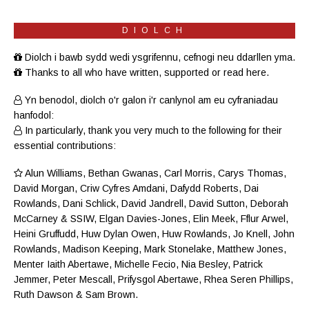
DIOLCH
Diolch i bawb sydd wedi ysgrifennu, cefnogi neu ddarllen yma.
Thanks to all who have written, supported or read here.
Yn benodol, diolch o'r galon i'r canlynol am eu cyfraniadau
hanfodol:
In particularly, thank you very much to the following for their
essential contributions:
Alun Williams
,
Bethan Gwanas
,
Carl Morris
, Carys Thomas,
David Morgan, Criw
Cyfres Amdani
,
Dafydd Roberts
, Dai
Rowlands,
Dani Schlick
,
David Jandrell
, David Sutton,
Deborah
McCarney
& SSIW, Elgan Davies-Jones,
Elin Meek
, Fflur Arwel,
Heini Gruffudd
,
Huw Dylan Owen
, Huw Rowlands,
Jo Knell
, John
Rowlands,
Madison Keeping
,
Mark Stonelake
,
Matthew Jones
,
Menter Iaith Abertawe
,
Michelle Fecio
, Nia Besley,
Patrick
Jemmer
,
Peter Mescall
,
Prifysgol Abertawe
,
Rhea Seren Phillips
,
Ruth Dawson
&
Sam Brown
.