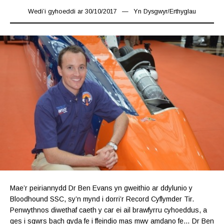
Wedi’i gyhoeddi ar
30/10/2017
16/03/2019
Yn
Dysgwyr
/
Erthyglau
Mae’r peiriannydd Dr Ben Evans yn gweithio ar ddylunio y
Bloodhound SSC, sy’n mynd i dorri’r Record Cyflymder Tir.
Penwythnos diwethaf caeth y car ei ail brawfyrru cyhoeddus, a
ges i sgwrs bach gyda fe i ffeindio mas mwy amdano fe… Dr Ben