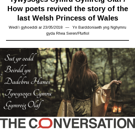
How poets revived the story of the
last Welsh Princess of Wales
Wedi’i gyhoeddi ar
23/05/2018
15/03/2019
Yn
Barddoniaeth yng Nghymru
gyda Rhea Seren
/
Ffurfiol