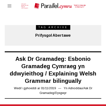
TAG ARCHIVE
Prifysgol Abertawe
Ask Dr Gramadeg: Esbonio
Gramadeg Cymraeg yn
ddwyieithog / Explaining Welsh
Grammar bilingually
Wedi’i gyhoeddi ar
01/11/2019
26/11/2019
Yn
Adnoddau
/
Ask Dr
Gramadeg
/
Dysgwyr