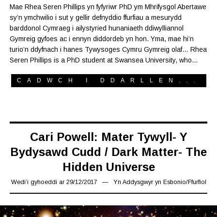
Mae Rhea Seren Phillips yn fyfyriwr PhD ym Mhrifysgol Abertawe
sy’n ymchwilio i sut y gellir defnyddio ffurfiau a mesurydd
barddonol Cymraeg i ailystyried hunaniaeth ddiwylliannol
Gymreig gyfoes ac i ennyn diddordeb yn hon. Yma, mae hi’n
turio’n ddyfnach i hanes Tywysoges Cymru Gymreig olaf… Rhea
Seren Phillips is a PhD student at Swansea University, who…
CADWCH I DDARLLEN...
Cari Powell: Mater Tywyll- Y
Bydysawd Cudd / Dark Matter- The
Hidden Universe
Wedi’i gyhoeddi ar
29/12/2017
10/02/2019
Yn
Addysgwyr yn Esbonio
/
Ffurfiol