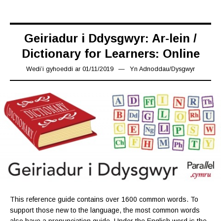
Geiriadur i Ddysgwyr: Ar-lein /
Dictionary for Learners: Online
Wedi’i gyhoeddi ar
01/11/2019
08/11/2019
Yn
Adnoddau
/
Dysgwyr
This reference guide contains over 1600 common words. To
support those new to the language, the most common words
also have a pronunciation guide. Under the English word is the