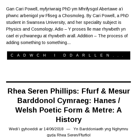
Gan Cari Powell, myfyriwraig PhD ym Mhrifysgol Abertawe a’i
phwnc arbenigol yw Ffiseg a Chosmoleg. By Cari Powell, a PhD
student in Swansea University, and her speciality subject is
Physics and Cosmology. Adio – Y proses lle mae rhywbeth yn
cael ei ychwanegu at rhywbeth arall. Addition – The process of
adding something to something…
CADWCH I DDARLLEN...
Rhea Seren Phillips: Ffurf & Mesur
Barddonol Cymraeg: Hanes /
Welsh Poetic Form & Metre: A
History
Wedi’i gyhoeddi ar
14/06/2018
01/07/2019
Yn
Barddoniaeth yng Nghymru
gyda Rhea Seren
/
Ffurfiol