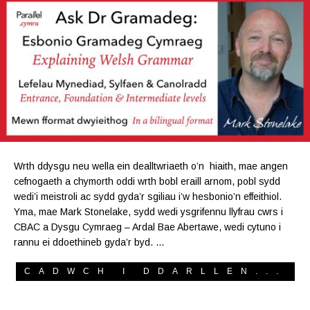
Wrth ddysgu neu wella ein dealltwriaeth o’n hiaith, mae angen
cefnogaeth a chymorth oddi wrth bobl eraill arnom, pobl sydd
wedi’i meistroli ac sydd gyda’r sgiliau i’w hesbonio’n effeithiol.
Yma, mae Mark Stonelake, sydd wedi ysgrifennu llyfrau cwrs i
CBAC a Dysgu Cymraeg – Ardal Bae Abertawe, wedi cytuno i
rannu ei ddoethineb gyda’r byd. …
CADWCH I DDARLLEN...