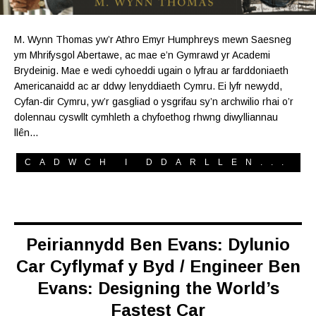
M. Wynn Thomas yw’r Athro Emyr Humphreys mewn Saesneg
ym Mhrifysgol Abertawe, ac mae e’n Gymrawd yr Academi
Brydeinig. Mae e wedi cyhoeddi ugain o lyfrau ar farddoniaeth
Americanaidd ac ar ddwy lenyddiaeth Cymru. Ei lyfr newydd,
Cyfan-dir Cymru, yw’r gasgliad o ysgrifau sy’n archwilio rhai o’r
dolennau cyswllt cymhleth a chyfoethog rhwng diwylliannau
llên…
CADWCH I DDARLLEN...
Peiriannydd Ben Evans: Dylunio
Car Cyflymaf y Byd / Engineer Ben
Evans: Designing the World’s
Fastest Car