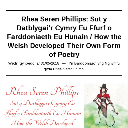
Rhea Seren Phillips: Sut y
Datblygai’r Cymry Eu Ffurf o
Farddoniaeth Eu Hunain / How the
Welsh Developed Their Own Form
of Poetry
Wedi’i gyhoeddi ar
31/05/2018
15/03/2019
Yn
Barddoniaeth yng Nghymru
gyda Rhea Seren
/
Ffurfiol