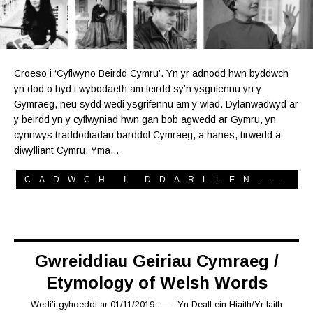
Croeso i ‘Cyflwyno Beirdd Cymru’. Yn yr adnodd hwn byddwch
yn dod o hyd i wybodaeth am feirdd sy’n ysgrifennu yn y
Gymraeg, neu sydd wedi ysgrifennu am y wlad. Dylanwadwyd ar
y beirdd yn y cyflwyniad hwn gan bob agwedd ar Gymru, yn
cynnwys traddodiadau barddol Cymraeg, a hanes, tirwedd a
diwylliant Cymru. Yma…
CADWCH I DDARLLEN...
Gwreiddiau Geiriau Cymraeg /
Etymology of Welsh Words
Wedi’i gyhoeddi ar
01/11/2019
08/11/2019
Yn
Deall ein Hiaith
/
Yr Iaith