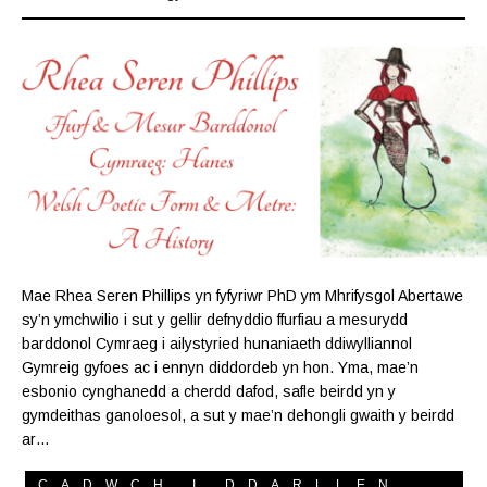
Mae Rhea Seren Phillips yn fyfyriwr PhD ym Mhrifysgol Abertawe
sy’n ymchwilio i sut y gellir defnyddio ffurfiau a mesurydd
barddonol Cymraeg i ailystyried hunaniaeth ddiwylliannol
Gymreig gyfoes ac i ennyn diddordeb yn hon. Yma, mae’n
esbonio cynghanedd a cherdd dafod, safle beirdd yn y
gymdeithas ganoloesol, a sut y mae’n dehongli gwaith y beirdd
ar…
CADWCH I DDARLLEN...