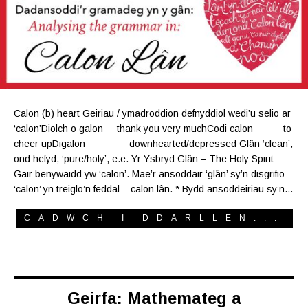
Calon (b) heart Geiriau / ymadroddion defnyddiol wedi’u selio ar
‘calon’Diolch o galon thank you very muchCodi calon to
cheer upDigalon downhearted/depressed Glân ‘clean’,
ond hefyd, ‘pure/holy’, e.e. Yr Ysbryd Glân – The Holy Spirit
Gair benywaidd yw ‘calon’. Mae’r ansoddair ‘glân’ sy’n disgrifio
‘calon’ yn treiglo’n feddal – calon lân. * Bydd ansoddeiriau sy’n…
CADWCH I DDARLLEN...
Geirfa: Mathemateg a