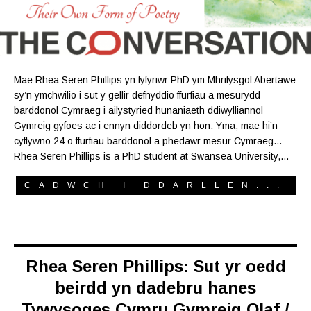
Mae Rhea Seren Phillips yn fyfyriwr PhD ym Mhrifysgol Abertawe
sy’n ymchwilio i sut y gellir defnyddio ffurfiau a mesurydd
barddonol Cymraeg i ailystyried hunaniaeth ddiwylliannol
Gymreig gyfoes ac i ennyn diddordeb yn hon. Yma, mae hi’n
cyflywno 24 o ffurfiau barddonol a phedawr mesur Cymraeg…
Rhea Seren Phillips is a PhD student at Swansea University,…
CADWCH I DDARLLEN...
Rhea Seren Phillips: Sut yr oedd
beirdd yn dadebru hanes
Tywysoges Cymru Gymreig Olaf /