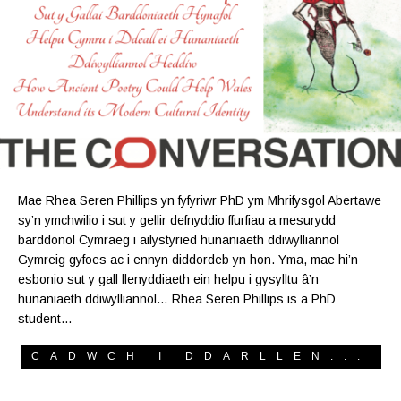
Mae Rhea Seren Phillips yn fyfyriwr PhD ym Mhrifysgol Abertawe
sy’n ymchwilio i sut y gellir defnyddio ffurfiau a mesurydd
barddonol Cymraeg i ailystyried hunaniaeth ddiwylliannol
Gymreig gyfoes ac i ennyn diddordeb yn hon. Yma, mae hi’n
esbonio sut y gall llenyddiaeth ein helpu i gysylltu â’n
hunaniaeth ddiwylliannol… Rhea Seren Phillips is a PhD
student…
CADWCH I DDARLLEN...