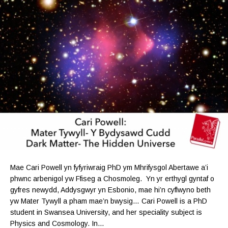
Mae Cari Powell yn fyfyriwraig PhD ym Mhrifysgol Abertawe a’i
phwnc arbenigol yw Ffiseg a Chosmoleg. Yn yr erthygl gyntaf o
gyfres newydd, Addysgwyr yn Esbonio, mae hi’n cyflwyno beth
yw Mater Tywyll a pham mae’n bwysig… Cari Powell is a PhD
student in Swansea University, and her speciality subject is
Physics and Cosmology. In…