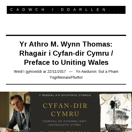
CADWCH I DDARLLEN...
Yr Athro M. Wynn Thomas:
Rhagair i Cyfan-dir Cymru /
Preface to Uniting Wales
Wedi’i gyhoeddi ar
22/11/2017
16/03/2019
Yn
Awduron: Sut a Pham
Ysgrifennais
/
Ffurfiol