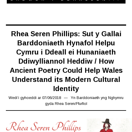
Rhea Seren Phillips: Sut y Gallai
Barddoniaeth Hynafol Helpu
Cymru i Ddeall ei Hunaniaeth
Ddiwylliannol Heddiw / How
Ancient Poetry Could Help Wales
Understand its Modern Cultural
Identity
Wedi’i gyhoeddi ar
07/06/2018
15/03/2019
Yn
Barddoniaeth yng Nghymru
gyda Rhea Seren
/
Ffurfiol