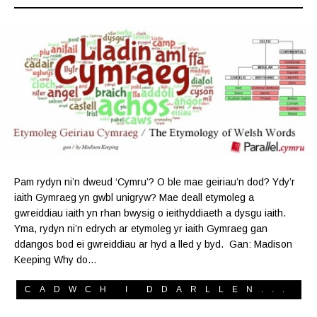
Pam rydyn ni’n dweud ‘Cymru’? O ble mae geiriau’n dod? Ydy’r
iaith Gymraeg yn gwbl unigryw? Mae deall etymoleg a
gwreiddiau iaith yn rhan bwysig o ieithyddiaeth a dysgu iaith.
Yma, rydyn ni’n edrych ar etymoleg yr iaith Gymraeg gan
ddangos bod ei gwreiddiau ar hyd a lled y byd. Gan: Madison
Keeping Why do…
CADWCH I DDARLLEN...