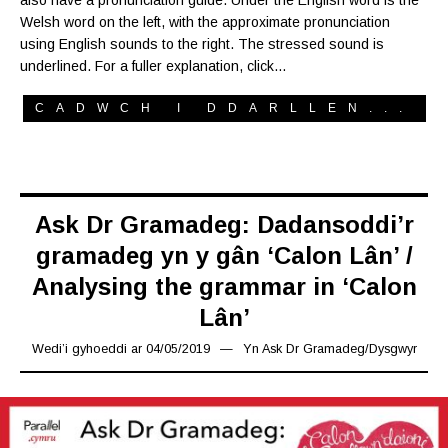
Welsh word on the left, with the approximate pronunciation
using English sounds to the right. The stressed sound is
underlined. For a fuller explanation, click…
CADWCH I DDARLLEN...
Ask Dr Gramadeg: Dadansoddi’r
gramadeg yn y gân ‘Calon Lân’ /
Analysing the grammar in ‘Calon
Lân’
Wedi’i gyhoeddi ar
04/05/2019
10/05/2019
Yn
Ask Dr Gramadeg
/
Dysgwyr