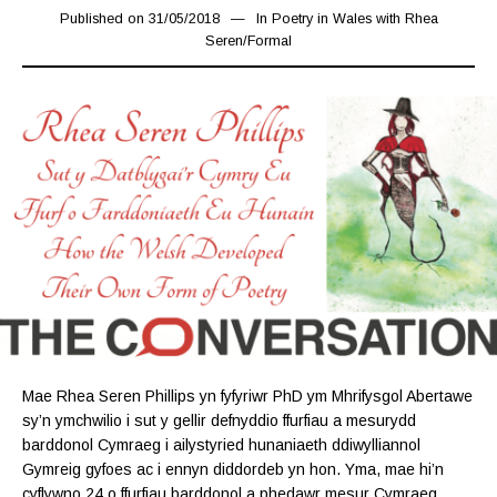
Published on
31/05/2018
15/03/2019
In
Poetry in Wales with Rhea
Seren
/
Formal
Mae Rhea Seren Phillips yn fyfyriwr PhD ym Mhrifysgol Abertawe
sy’n ymchwilio i sut y gellir defnyddio ffurfiau a mesurydd
barddonol Cymraeg i ailystyried hunaniaeth ddiwylliannol
Gymreig gyfoes ac i ennyn diddordeb yn hon. Yma, mae hi’n
cyflywno 24 o ffurfiau barddonol a phedawr mesur Cymraeg…