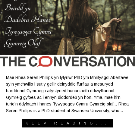
Mae Rhea Seren Phillips yn fyfyriwr PhD ym Mhrifysgol Abertawe
sy’n ymchwilio i sut y gellir defnyddio ffurfiau a mesurydd
barddonol Cymraeg i ailystyried hunaniaeth ddiwylliannol
Gymreig gyfoes ac i ennyn diddordeb yn hon. Yma, mae hi’n
turio’n ddyfnach i hanes Tywysoges Cymru Gymreig olaf… Rhea
Seren Phillips is a PhD student at Swansea University, who…
KEEP READING...