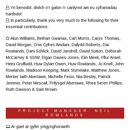
Yn benodol, diolch o'r galon i'r canlynol am eu cyfraniadau
hanfodol:
In particularly, thank you very much to the following for their
essential contributions:
Alun Williams
,
Bethan Gwanas
,
Carl Morris
, Carys Thomas,
David Morgan, Criw
Cyfres Amdani
,
Dafydd Roberts
, Dai
Rowlands,
Dani Schlick
,
David Jandrell
, David Sutton,
Deborah
McCarney
& SSIW, Elgan Davies-Jones,
Elin Meek
, Fflur Arwel,
Heini Gruffudd
,
Huw Dylan Owen
, Huw Rowlands,
Jo Knell
, John
Rowlands,
Madison Keeping
,
Mark Stonelake
,
Matthew Jones
,
Menter Iaith Abertawe
,
Michelle Fecio
, Nia Besley,
Patrick
Jemmer
,
Peter Mescall
,
Prifysgol Abertawe
,
Rhea Seren Phillips
,
Ruth Dawson
&
Sam Brown
.
PROJECT MANAGER: NEIL
ROWLANDS
Ar gael ar gyfer ymgynghoriaeth: