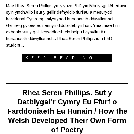
Mae Rhea Seren Phillips yn fyfyriwr PhD ym Mhrifysgol Abertawe
sy’n ymchwilio i sut y gellir defnyddio ffurfiau a mesurydd
barddonol Cymraeg i ailystyried hunaniaeth ddiwylliannol
Gymreig gyfoes ac i ennyn diddordeb yn hon. Yma, mae hi’n
esbonio sut y gall llenyddiaeth ein helpu i gysylltu â’n
hunaniaeth ddiwylliannol… Rhea Seren Phillips is a PhD
student…
KEEP READING...
Rhea Seren Phillips: Sut y
Datblygai’r Cymry Eu Ffurf o
Farddoniaeth Eu Hunain / How the
Welsh Developed Their Own Form
of Poetry