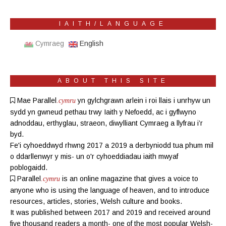
IAITH/LANGUAGE
Cymraeg
English
ABOUT THIS SITE
Mae Parallel
yn gylchgrawn
arlein
i roi llais i unrhyw un
.cymru
sydd yn gwneud pethau trwy Iaith y Nefoedd, ac i gyflwyno
adnoddau, erthyglau, straeon, diwylliant Cymraeg a llyfrau i’r
byd.
Fe'i cyhoeddwyd rhwng 2017 a 2019 a derbyniodd tua phum mil
o ddarllenwyr y mis- un o'r cyhoeddiadau iaith mwyaf
poblogaidd.
Parallel
is an online magazine
that gives a voice to
.cymru
anyone who is using the language of heaven, and to introduce
resources, articles, stories, Welsh culture and books.
It was published between 2017 and 2019 and received around
five thousand readers a month- one of the most popular Welsh-