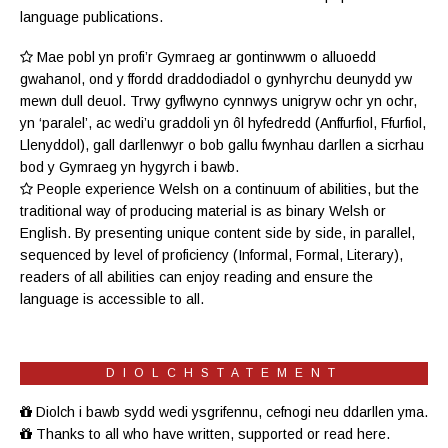
language publications.
Mae pobl yn profi’r Gymraeg ar gontinwwm o alluoedd
gwahanol, ond y ffordd draddodiadol o gynhyrchu deunydd yw
mewn dull deuol. Trwy gyflwyno cynnwys unigryw ochr yn ochr,
yn ‘paralel’, ac wedi’u graddoli yn ôl hyfedredd (
Anffurfiol
,
Ffurfiol
,
Llenyddol
), gall darllenwyr o bob gallu fwynhau darllen a sicrhau
bod y Gymraeg yn hygyrch i bawb.
People experience Welsh on a continuum of abilities, but the
traditional way of producing material is as binary Welsh or
English. By presenting unique content side by side, in parallel,
sequenced by level of proficiency (
Informal
,
Formal
,
Literary
),
readers of all abilities can enjoy reading and ensure the
language is accessible to all.
DIOLCHSTATEMENT
Diolch i bawb sydd wedi ysgrifennu, cefnogi neu ddarllen yma.
Thanks to all who have written, supported or read here.