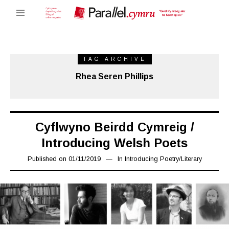
TAG ARCHIVE
Rhea Seren Phillips
Cyflwyno Beirdd Cymreig /
Introducing Welsh Poets
Published on
01/11/2019
08/11/2019
In
Introducing Poetry
/
Literary