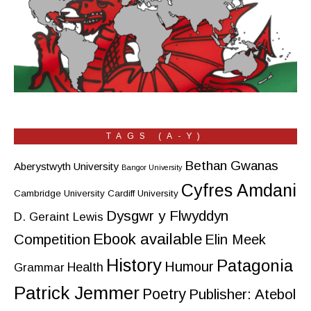
TAGS (A-Y)
Bethan Gwanas
Aberystwyth University
Bangor University
Cyfres Amdani
Cambridge University
Cardiff University
Dysgwr y Flwyddyn
D. Geraint Lewis
Ebook available
Competition
Elin Meek
History
Patagonia
Humour
Health
Grammar
Patrick Jemmer
Poetry
Publisher: Atebol