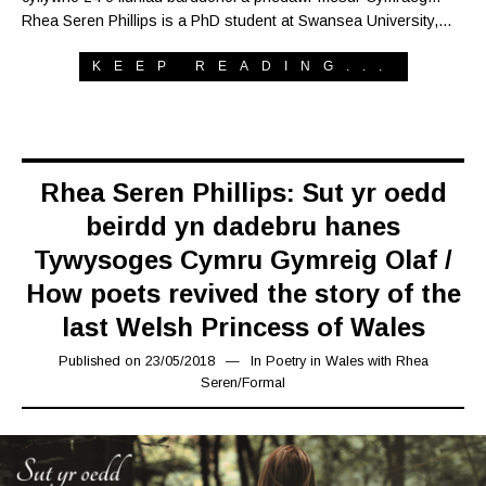
Rhea Seren Phillips is a PhD student at Swansea University,…
KEEP READING...
Rhea Seren Phillips: Sut yr oedd
beirdd yn dadebru hanes
Tywysoges Cymru Gymreig Olaf /
How poets revived the story of the
last Welsh Princess of Wales
Published on
23/05/2018
15/03/2019
In
Poetry in Wales with Rhea
Seren
/
Formal