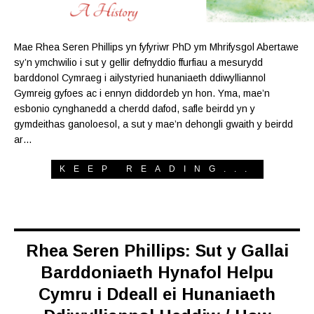
Mae Rhea Seren Phillips yn fyfyriwr PhD ym Mhrifysgol Abertawe
sy’n ymchwilio i sut y gellir defnyddio ffurfiau a mesurydd
barddonol Cymraeg i ailystyried hunaniaeth ddiwylliannol
Gymreig gyfoes ac i ennyn diddordeb yn hon. Yma, mae’n
esbonio cynghanedd a cherdd dafod, safle beirdd yn y
gymdeithas ganoloesol, a sut y mae’n dehongli gwaith y beirdd
ar…
KEEP READING...
Rhea Seren Phillips: Sut y Gallai
Barddoniaeth Hynafol Helpu
Cymru i Ddeall ei Hunaniaeth