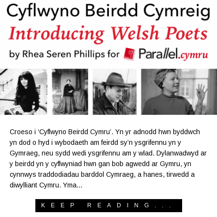
Croeso i ‘Cyflwyno Beirdd Cymru’. Yn yr adnodd hwn byddwch
yn dod o hyd i wybodaeth am feirdd sy’n ysgrifennu yn y
Gymraeg, neu sydd wedi ysgrifennu am y wlad. Dylanwadwyd ar
y beirdd yn y cyflwyniad hwn gan bob agwedd ar Gymru, yn
cynnwys traddodiadau barddol Cymraeg, a hanes, tirwedd a
diwylliant Cymru. Yma…
KEEP READING...