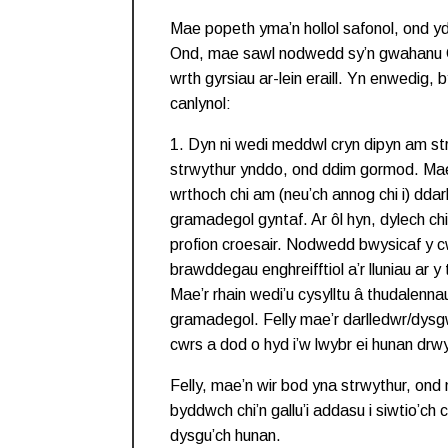
Mae popeth yma’n hollol safonol, ond y
Ond, mae sawl nodwedd sy’n gwahanu 
wrth gyrsiau ar-lein eraill. Yn enwedig, b
canlynol:
1. Dyn ni wedi meddwl cryn dipyn am st
strwythur ynddo, ond ddim gormod. Mae’
wrthoch chi am (neu’ch annog chi i) ddarl
gramadegol gyntaf. Ar ôl hyn, dylech chi
profion croesair. Nodwedd bwysicaf y c
brawddegau enghreifftiol a’r lluniau ar y 
Mae’r rhain wedi’u cysylltu â thudalennau
gramadegol. Felly mae’r darlledwr/dysgwr
cwrs a dod o hyd i’w lwybr ei hunan drwy
Felly, mae’n wir bod yna strwythur, ond
byddwch chi’n gallu’i addasu i siwtio’ch
dysgu’ch hunan.