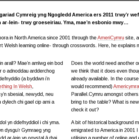
sgariad Cymreig yng Ngogledd America ers 2011 trwy’r we
ith ar-lein- trwy groeseiriau. Yma, mae’n esbonio mwy…
pora in North America since 2001 through the
AmeriCymru
site, 
t Welsh learning online- through crosswords. Here, he explain
n arall? Mae’n amlwg ein bod
Does the world need another o
wer o adnoddau ardderchog
we think that it does even tho
defnyddio (a byddwn i’n
already available. In the cours
thing In Welsh
,
would recommend)
Americymr
, sy’n sbesial, newydd, neu
Parallel.Cymru amongst other
dylech chi gael cip arni a
bring to the table? What is ne
check it out?
ol yn ddefnyddiol i chi yma.
A bit of historical background m
d yn dysgu’r Gymraeg yng
emigrated to America in 2001 I 
 ar-lein yn ogystal â rhai
utilising a number of online a