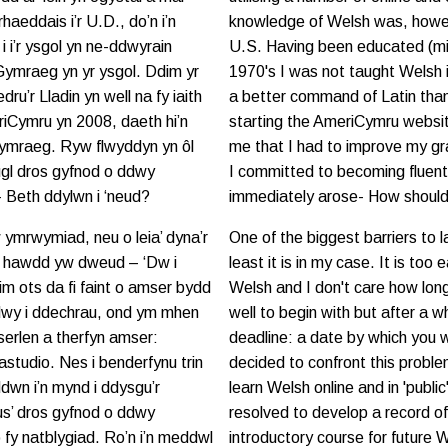
aeddais i’r U.D., do’n i’n
knowledge of Welsh was, howeve
i’r ysgol yn ne-ddwyrain
U.S. Having been educated (mi
Gymraeg yn yr ysgol. Ddim yr
1970's I was not taught Welsh in
dru’r Lladin yn well na fy iaith
a better command of Latin than
eriCymru yn 2008, daeth hi’n
starting the AmeriCymru websit
 Nghymraeg. Ryw flwyddyn yn ôl
me that I had to improve my g
ugl dros gyfnod o ddwy
I committed to becoming fluent
 Beth ddylwn i ‘neud?
immediately arose- How should
 ymrwymiad, neu o leia’ dyna’r
One of the biggest barriers to 
hy hawdd yw dweud – ‘Dw i
least it is in my case. It is too
m ots da fi faint o amser bydd
Welsh and I don't care how long 
wy i ddechrau, ond ym mhen
well to begin with but after a 
erlen a therfyn amser:
deadline: a date by which you w
studio. Nes i benderfynu trin
decided to confront this problem
ddwn i’n mynd i ddysgu’r
learn Welsh online and in 'public
us’ dros gyfnod o ddwy
resolved to develop a record o
 fy natblygiad. Ro’n i’n meddwl
introductory course for future 