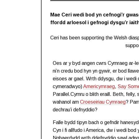
Mae Ceri wedi bod yn cefnogi’r gwa
ffordd arloesol i gefnogi dysgu’r ia
Ceri has been supporting the Welsh dias
suppor
Oes ar y byd angen cwrs Cymraeg ar-lei
ni’n credu bod hyn yn gywir, er bod lla
eisoes ar gael. Wrth ddysgu, dw i wedi 
cymeradwyo)
Americymraeg
,
Say Some
Parallel.Cymru o blith eraill. Beth, felly
wahanol am
Croeseiriau Cymraeg
? Pam 
dechrau’i defnyddio?
Falle bydd tipyn bach o gefndir hanesydd
Cyn i fi allfudo i America, dw i wedi bo
Nghaerdydd wrth ddefnyddio sawl adnodd