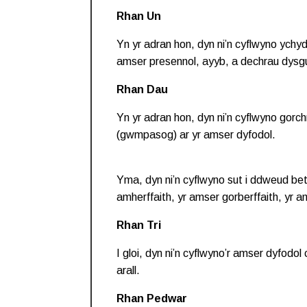
Rhan Un
Yn yr adran hon, dyn ni’n cyflwyno ychy
amser presennol, ayyb, a dechrau dysgu
Rhan Dau
Yn yr adran hon, dyn ni’n cyflwyno gorch
(gwmpasog) ar yr amser dyfodol.
Yma, dyn ni’n cyflwyno sut i ddweud be
amherffaith, yr amser gorberffaith, yr ams
Rhan Tri
I gloi, dyn ni’n cyflwyno’r amser dyfodo
arall.
Rhan Pedwar