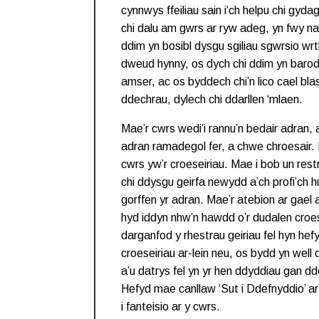
cynnwys ffeiliau sain i‘ch helpu chi gyda
chi dalu am gwrs ar ryw adeg, yn fwy na
ddim yn bosibl dysgu sgiliau sgwrsio wrt
dweud hynny, os dych chi ddim yn baro
amser, ac os byddech chi’n lico cael blas 
ddechrau, dylech chi ddarllen ‘mlaen.
Mae’r cwrs wedi’i rannu’n bedair adran,
adran ramadegol fer, a chwe chroesair.
cwrs yw’r croeseiriau. Mae i bob un restr
chi ddysgu geirfa newydd a’ch profi’ch 
gorffen yr adran. Mae’r atebion ar gael a
hyd iddyn nhw’n hawdd o’r dudalen croes
darganfod y rhestrau geiriau fel hyn hef
croeseiriau ar-lein neu, os bydd yn well
a’u datrys fel yn yr hen ddyddiau gan dd
Hefyd mae canllaw ‘Sut i Ddefnyddio’ ar 
i fanteisio ar y cwrs.