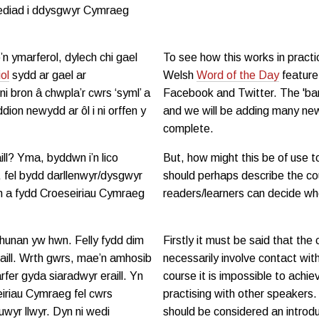
ynediad i ddysgwyr Cymraeg
n ymarferol, dylech chi gael
To see how this works in practi
ol
sydd ar gael ar
Welsh
Word of the Day
feature
 bron â chwpla’r cwrs ‘syml’ a
Facebook and Twitter. The 'bar
on newydd ar ôl i ni orffen y
and we will be adding many new
complete.
ll? Yma, byddwn i’n lico
But, how might this be of use to
, fel bydd darllenwyr/dysgwyr
should perhaps describe the co
in a fydd Croeseiriau Cymraeg
readers/learners can decide wh
hunan yw hwn. Felly fydd dim
Firstly it must be said that the 
raill. Wrth gwrs, mae’n amhosib
necessarily involve contact wit
fer gyda siaradwyr eraill. Yn
course it is impossible to achie
eiriau Cymraeg fel cwrs
practising with other speakers
uwyr llwyr. Dyn ni wedi
should be considered an introd