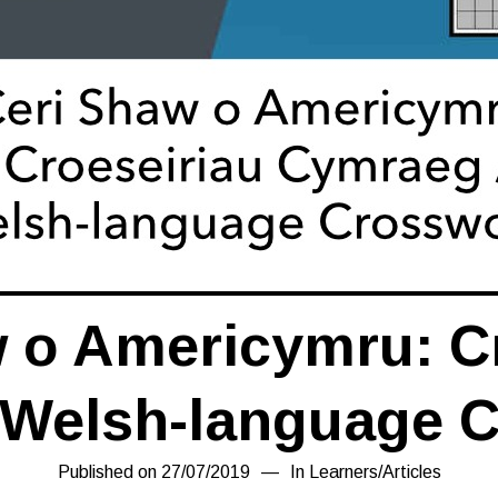
 o Americymru: C
 Welsh-language 
Published on
27/07/2019
27/07/2019
In
Learners
/
Articles