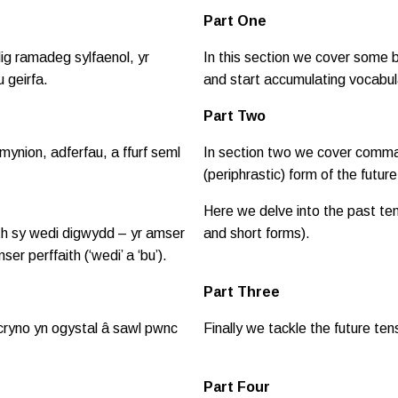
Part One
dig ramadeg sylfaenol, yr
In this section we cover some 
 geirfa.
and start accumulating vocabul
Part Two
mynion, adferfau, a ffurf seml
In section two we cover comma
(periphrastic) form of the futur
Here we delve into the past ten
th sy wedi digwydd – yr amser
and short forms).
er perffaith (‘wedi’ a ‘bu’).
Part Three
l cryno yn ogystal â sawl pwnc
Finally we tackle the future te
Part Four