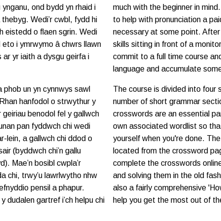
g ynganu, ond bydd yn rhaid i
much with the beginner in mind
 thebyg. Wedi’r cwbl, fydd hi
to help with pronunciation a pai
h eistedd o flaen sgrin. Wedi
necessary at some point. After
d eto i ymrwymo â chwrs llawn
skills sitting in front of a moni
ar yr iaith a dysgu geirfa i
commit to a full time course and
language and accumulate some v
 a phob un yn cynnwys sawl
The course is divided into four 
 Rhan hanfodol o strwythur y
number of short grammar secti
 geiriau benodol fel y gallwch
crosswords are an essential pa
hunan pan fyddwch chi wedi
own associated wordlist so tha
r-lein, a gallwch chi ddod o
yourself when you're done. The
air (byddwch chi’n gallu
located from the crossword pag
yd). Mae’n bosibl cwpla’r
complete the crosswords online
 da chi, trwy’u lawrlwytho nhw
and solving them in the old fas
efnyddio pensil a phapur.
also a fairly comprehensive 'H
y dudalen gartref i’ch helpu chi
help you get the most out of th