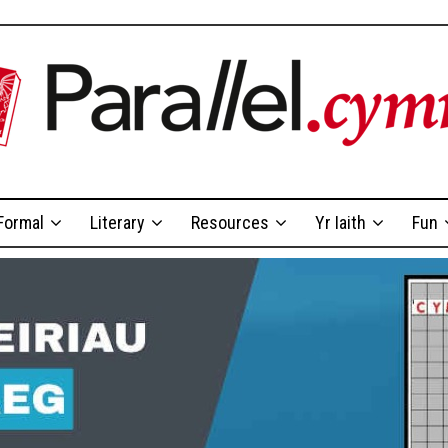
Formal
Literary
Resources
Yr Iaith
Fun