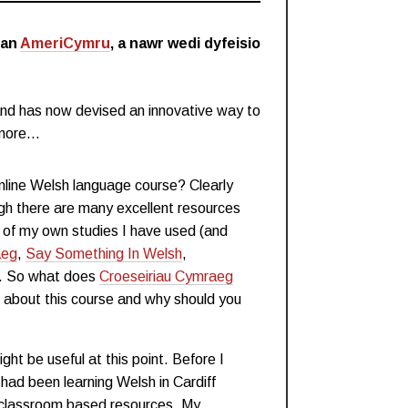
fan
AmeriCymru
, a nawr wedi dyfeisio
and has now devised an innovative way to
s more…
nline Welsh language course? Clearly
ugh there are many excellent resources
e of my own studies I have used (and
aeg
,
Say Something In Welsh
,
s. So what does
Croeseiriau Cymraeg
w about this course and why should you
ight be useful at this point. Before I
had been learning Welsh in Cardiff
nd classroom based resources. My