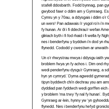
stafell ddosbarth. Fodd bynnag, pan gyrh
gwybod fawr o ddim am y Gymraeg. Es i 
Cymru yn y 70au, a ddysgais i ddim o’r 
un wers! Pan adawais i’r ysgol ro’n i’n me
fy hunan. Ar ôl i fi ddechrau’r wefan Am
gliriach byth i fi fod rhaid i fi wella fy
nes i benderfynu y byddwn i’n dod yn rh
flynedd. Cododd y cwestiwn ar unwaith-
Un o’r rhwystrau mwya i ddysgu iaith yw
broblem fwya yn fy achos i. Dim ond r
wedi penderfynu dysgu’r Gymraeg, a sdi
hyn yn cymryd.’ Dyma agwedd gymerad
tipyn byddwch chi’n dechrau ysu am ams
dyddiad pan fyddwch wedi gorffen eich a
y broblem ‘ma trwy ‘fy nal fy hunan’. By
Gymraeg ar-lein, hynny yw ‘yn gyhoedd
flynedd. Nes i benderfynu hefyd groniclo