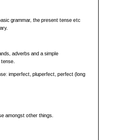
basic grammar, the present tense etc
ary.
nds, adverbs and a simple
e tense.
se: imperfect, pluperfect, perfect (long
nse amongst other things.