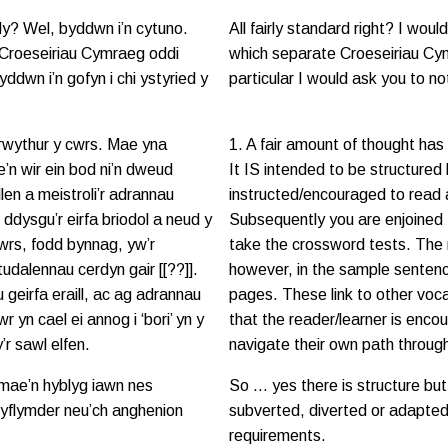
dy? Wel, byddwn i’n cytuno.
All fairly standard right? I wou
Croeseiriau Cymraeg oddi
which separate Croeseiriau Cym
yddwn i’n gofyn i chi ystyried y
particular I would ask you to no
rwythur y cwrs. Mae yna
1. A fair amount of thought has 
n wir ein bod ni’n dweud
It IS intended to be structured 
len a meistroli’r adrannau
instructed/encouraged to read 
 ddysgu’r eirfa briodol a neud y
Subsequently you are enjoined 
wrs, fodd bynnag, yw’r
take the crossword tests. The m
tudalennau cerdyn gair [[??]].
however, in the sample senten
 geirfa eraill, ac ag adrannau
pages. These link to other vo
 yn cael ei annog i ‘bori’ yn y
that the reader/learner is enco
’r sawl elfen.
navigate their own path throug
 mae’n hyblyg iawn nes
So … yes there is structure but 
 cyflymder neu’ch anghenion
subverted, diverted or adapted
requirements.