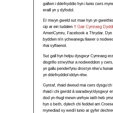
gallwn i ddefnyddio hyn i lunio cwrs m
eraill yn y dyfodol.
Er mwyn gweld sut mae hyn yn gweithio’
cip ar ein tudalen
Y Gair Cymraeg Dyddi
AmeriCymru, Facebook a Thrydar. Dyn ni
byddwn ni’n ychwanegu llawer o nodweddi
rhai sylfaenol.
Sut gall hyn helpu dysgwyr Cymraeg erai
disgrifio strwythur a nodweddion y cwrs
yn gallu penderfynu drostyn nhw’u huna
yn ddefnyddiol iddyn nhw.
Gyntaf, rhaid dweud mai cwrs dysgu’ch 
rhaid i chi gwrdd â siaradwyr/dysgwyr e
dod yn rhugl mewn unrhyw iaith heb ymar
hyn o beth, dylech chi feddwl am Croes
mynediad sy wedi’i lunio ar gyfer dechre