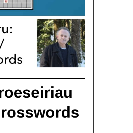
roeseiriau
Crosswords