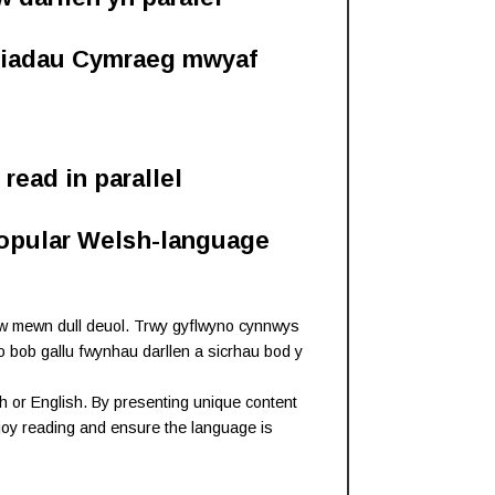
ddiadau Cymraeg mwyaf
 read in parallel
 popular Welsh-language
yw mewn dull deuol. Trwy gyflwyno cynnwys
r o bob gallu fwynhau darllen a sicrhau bod y
sh or English. By presenting unique content
enjoy reading and ensure the language is