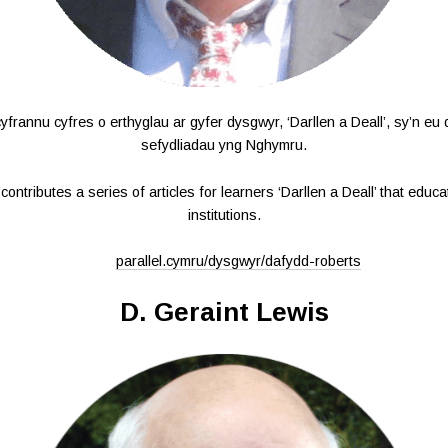
cyfrannu cyfres o erthyglau ar gyfer dysgwyr, ‘Darllen a Deall’, sy’n e
sefydliadau yng Nghymru.
ontributes a series of articles for learners ‘Darllen a Deall’ that ed
institutions.
parallel.cymru/dysgwyr/dafydd-roberts
D. Geraint Lewis