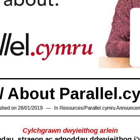
/ About Parallel.c
ished on
28/01/2019
06/12/2019
In
Resources
/
Parallel.cymru Announce
Cylchgrawn dwyieithog arlein
adau, straeon ac adnoddau ddwyieithog i’w