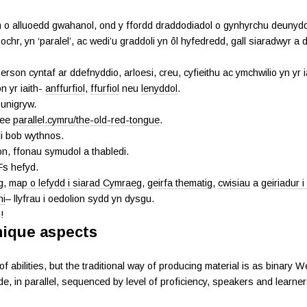
 o alluoedd gwahanol, ond y ffordd draddodiadol o gynhyrchu deunydd
hr, yn ‘paralel’, ac wedi’u graddoli yn ôl hyfedredd, gall siaradwyr a
son cyntaf ar ddefnyddio, arloesi, creu, cyfieithu ac ymchwilio yn yr ia
n yr iaith-
anffurfiol
,
ffurfiol
neu
lenyddol
.
 unigryw.
 ee
parallel.cymru/the-old-red-tongue
.
i bob wythnos.
on, ffonau symudol a thabledi.
Fs hefyd.
g
,
map o lefydd i siarad Cymraeg
,
geirfa thematig
,
cwisiau
a
geiriadur 
ni
– llyfrau i oedolion sydd yn dysgu.
!
nique aspects
bilities, but the traditional way of producing material is as binary W
e, in parallel, sequenced by level of proficiency, speakers and learners