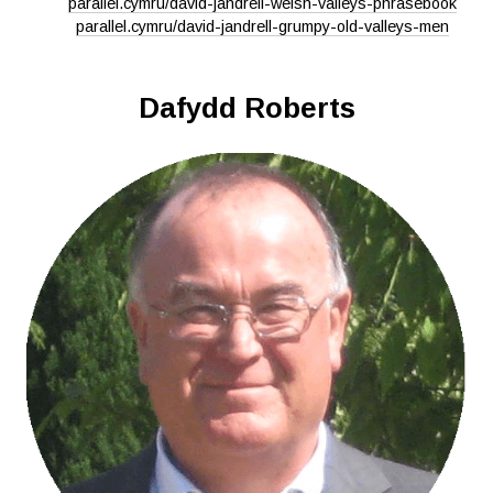
parallel.cymru/david-jandrell-welsh-valleys-phrasebook
parallel.cymru/david-jandrell-grumpy-old-valleys-men
Dafydd Roberts