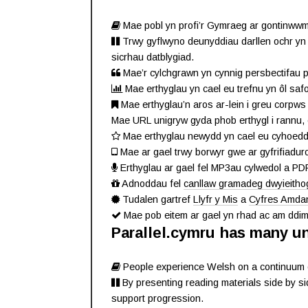
Mae pobl yn profi’r Gymraeg ar gontinwwm
Trwy gyflwyno deunyddiau darllen ochr yn oc
sicrhau datblygiad.
Mae’r cylchgrawn yn cynnig persbectifau per
Mae erthyglau yn cael eu trefnu yn ôl safo
Mae erthyglau’n aros ar-lein i greu corpws
Mae URL unigryw gyda phob erthygl i rannu,
Mae erthyglau newydd yn cael eu cyhoedd
Mae ar gael trwy borwyr gwe ar gyfrifiadur
Erthyglau ar gael fel MP3au cylwedol a PD
Adnoddau fel
canllaw gramadeg dwyieitho
Tudalen gartref
Llyfr y Mis
a
Cyfres Amda
Mae pob eitem ar gael yn rhad ac am ddim
Parallel.cymru has many u
People experience Welsh on a continuum of a
By presenting reading materials side by sid
support progression.