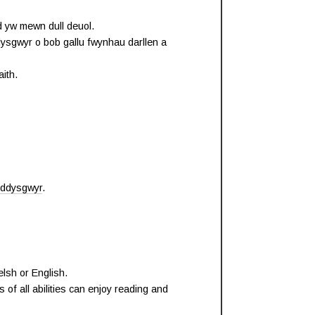
 yw mewn dull deuol.
 dysgwyr o bob gallu fwynhau darllen a
ith.
i ddysgwyr
.
elsh or English.
 of all abilities can enjoy reading and