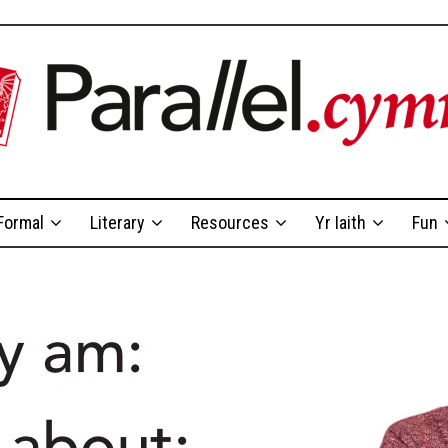
Formal
Literary
Resources
Yr Iaith
Fun