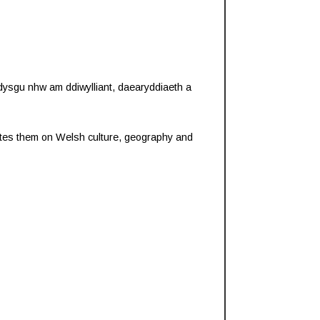
u dysgu nhw am ddiwylliant, daearyddiaeth a
ucates them on Welsh culture, geography and