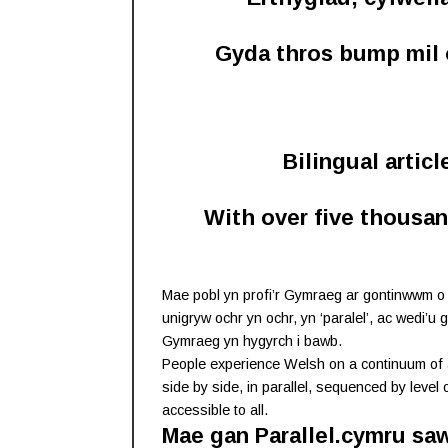
Gyda thros bump mil 
Bilingual articl
With over five thousan
Mae pobl yn profi’r Gymraeg ar gontinwwm o
unigryw ochr yn ochr, yn ‘paralel’, ac wedi’u 
Gymraeg yn hygyrch i bawb.
People experience Welsh on a continuum of abi
side by side, in parallel, sequenced by level o
accessible to all.
Mae gan Parallel.cymru sa