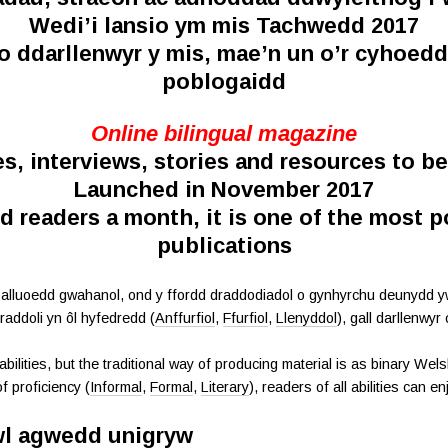
Wedi’i lansio ym mis Tachwedd 2017
o ddarllenwyr y mis, mae’n un o’r cyhoe
poblogaidd
Online bilingual magazine
es, interviews, stories and resources to be
Launched in November 2017
d readers a month, it is one of the most
publications
 alluoedd gwahanol, ond y ffordd draddodiadol o gynhyrchu deunydd 
graddoli yn ôl hyfedredd (
Anffurfiol
,
Ffurfiol
,
Llenyddol
), gall darllenwy
lities, but the traditional way of producing material is as binary Wel
f proficiency (
Informal
,
Formal
,
Literary
), readers of all abilities can 
wl agwedd unigryw