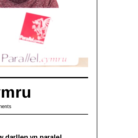
ymru
ments
 darllen yn paralel