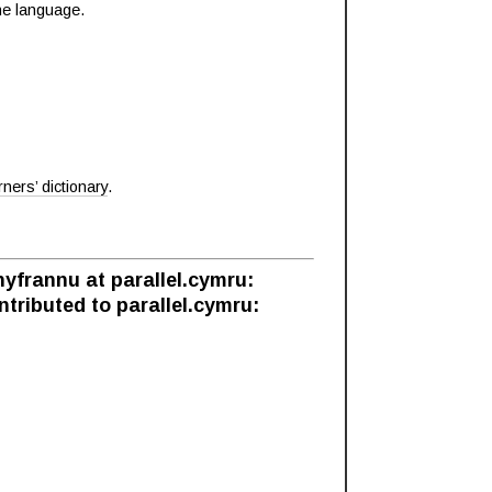
the language.
rners’ dictionary
.
yfrannu at parallel.cymru:
tributed to parallel.cymru: