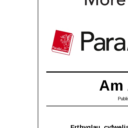
Am 
Publ
Erthyglau, cyfweli