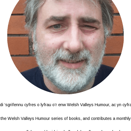
i ‘sgrifennu cyfres o lyfrau o’r enw Welsh Valleys Humour, ac yn cyfr
of the Welsh Valleys Humour series of books, and contributes a monthl