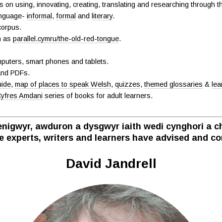
s on using, innovating, creating, translating and researching through 
language-
informal
,
formal
and
literary
.
corpus.
h as
parallel.cymru/the-old-red-tongue
.
mputers, smart phones and tablets.
 and PDFs.
uide
,
map of places to speak Welsh
,
quizzes
,
themed glossaries
&
lea
yfres Amdani
series of books for adult learners.
nigwyr, awduron a dysgwyr iaith wedi cynghori a ch
e experts, writers and learners have advised and con
David Jandrell