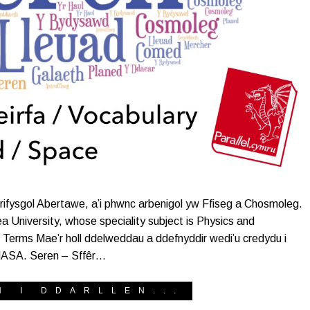
ifysgol Abertawe, a’i phwnc arbenigol yw Ffiseg a Chosmoleg.
 University, whose speciality subject is Physics and
 Terms Mae’r holl ddelweddau a ddefnyddir wedi’u credydu i
 NASA. Seren – Sffêr…
H I DDARLLEN...