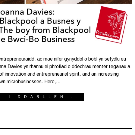
ntrepreneuraidd, ac mae nifer gynyddol o bobl yn sefydlu eu
na Davies yn rhannu ei phrofiad o ddechrau menter teganau a
 innovation and entrepreneurial spirit, and an increasing
 own microbusinesses. Here,…
H I DDARLLEN...