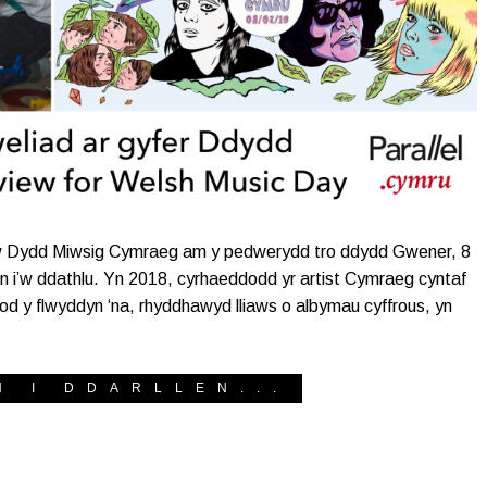
 enw Dydd Miwsig Cymraeg am y pedwerydd tro ddydd Gwener, 8
n i’w ddathlu. Yn 2018, cyrhaeddodd yr artist Cymraeg cyntaf
stod y flwyddyn ‘na, rhyddhawyd lliaws o albymau cyffrous, yn
H I DDARLLEN...