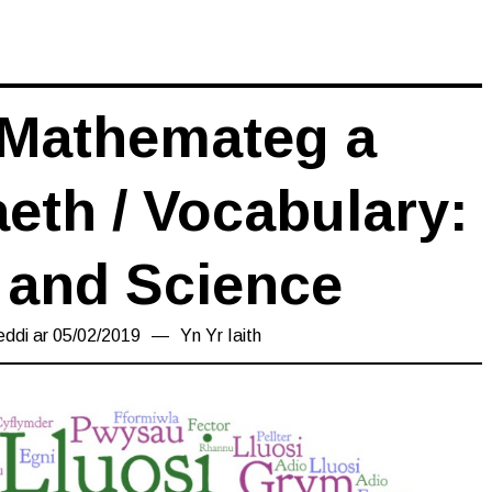
 Mathemateg a
th / Vocabulary:
 and Science
eddi ar
05/02/2019
17/03/2019
Yn
Yr Iaith