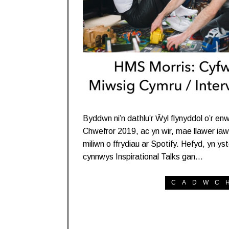
Byddwn ni’n dathlu’r Ŵyl flynyddol o’r
Chwefror 2019, ac yn wir, mae llawer iaw
miliwn o ffrydiau ar Spotify. Hefyd, yn y
cynnwys Inspirational Talks gan…
CADWC