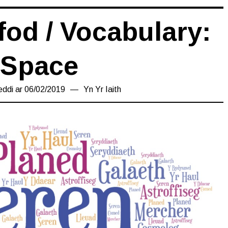
fod / Vocabulary:
Space
eddi ar
06/02/2019
06/02/2019
Yn
Yr Iaith