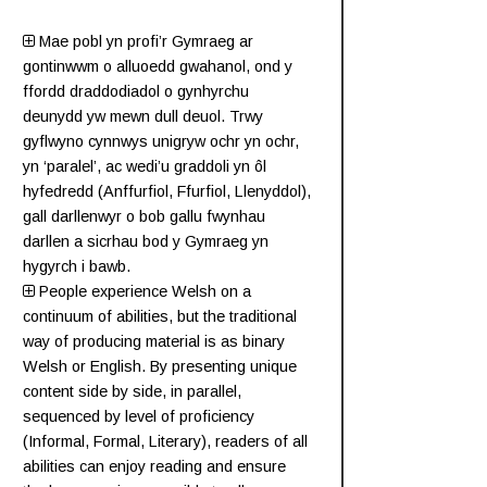
Mae pobl yn profi’r Gymraeg ar
gontinwwm o alluoedd gwahanol, ond y
ffordd draddodiadol o gynhyrchu
deunydd yw mewn dull deuol. Trwy
gyflwyno cynnwys unigryw ochr yn ochr,
yn ‘paralel’, ac wedi’u graddoli yn ôl
hyfedredd (
Anffurfiol
,
Ffurfiol
,
Llenyddol
),
gall darllenwyr o bob gallu fwynhau
darllen a sicrhau bod y Gymraeg yn
hygyrch i bawb.
People experience Welsh on a
continuum of abilities, but the traditional
way of producing material is as binary
Welsh or English. By presenting unique
content side by side, in parallel,
sequenced by level of proficiency
(
Informal
,
Formal
,
Literary
), readers of all
abilities can enjoy reading and ensure