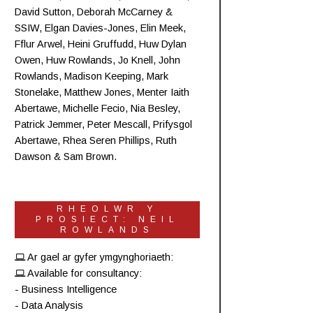
David Sutton,
Deborah McCarney
&
SSIW, Elgan Davies-Jones,
Elin Meek
,
Fflur Arwel,
Heini Gruffudd
,
Huw Dylan
Owen
, Huw Rowlands,
Jo Knell
, John
Rowlands,
Madison Keeping
,
Mark
Stonelake
,
Matthew Jones
,
Menter Iaith
Abertawe
,
Michelle Fecio
, Nia Besley,
Patrick Jemmer
,
Peter Mescall
,
Prifysgol
Abertawe
,
Rhea Seren Phillips
,
Ruth
Dawson
&
Sam Brown
.
RHEOLWR Y
PROSIECT: NEIL
ROWLANDS
Ar gael ar gyfer ymgynghoriaeth:
Available for consultancy:
- Business Intelligence
- Data Analysis