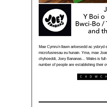
Mae Cymru’n llawn arloesedd ac ysbryd e
microfusnesau eu hunain. Yma, mae Joan
chyhoeddi, Joey Bananas… Wales is full of
number of people are establishing their
CADWC