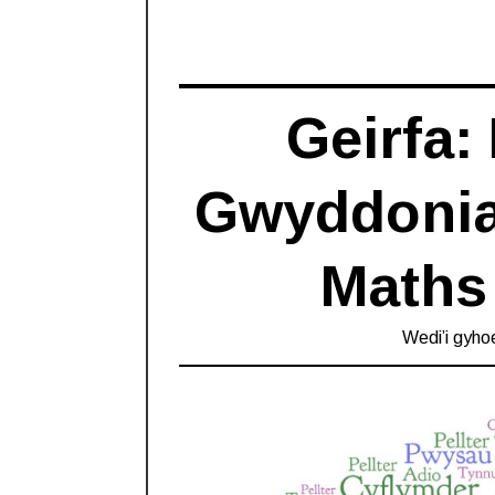
Geirfa:
Gwyddoniae
Maths
Wedi’i gyho