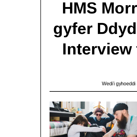
HMS Morri
gyfer Ddyd
Interview
Wedi’i gyhoeddi