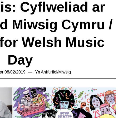
s: Cyflweliad ar
d Miwsig Cymru /
 for Welsh Music
Day
 ar
08/02/2019
17/03/2019
Yn
Anffurfiol
/
Miwsig