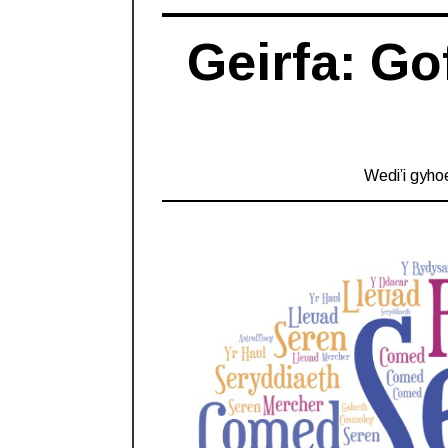
Geirfa: Go
Wedi’i gyho