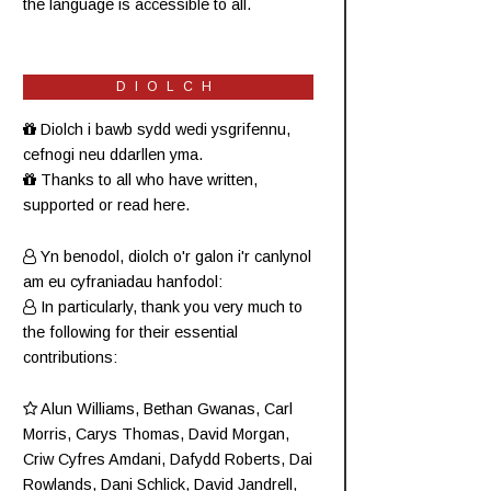
the language is accessible to all.
DIOLCH
Diolch i bawb sydd wedi ysgrifennu,
cefnogi neu ddarllen yma.
Thanks to all who have written,
supported or read here.
Yn benodol, diolch o'r galon i'r canlynol
am eu cyfraniadau hanfodol:
In particularly, thank you very much to
the following for their essential
contributions:
Alun Williams
,
Bethan Gwanas
,
Carl
Morris
, Carys Thomas, David Morgan,
Criw
Cyfres Amdani
,
Dafydd Roberts
, Dai
Rowlands,
Dani Schlick
,
David Jandrell
,