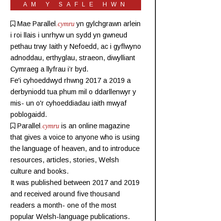
AM Y SAFLE HWN
Mae Parallel
.cymru
yn gylchgrawn
arlein
i roi llais i unrhyw un sydd yn gwneud
pethau trwy Iaith y Nefoedd, ac i gyflwyno
adnoddau, erthyglau, straeon, diwylliant
Cymraeg a llyfrau i’r byd.
Fe'i cyhoeddwyd rhwng 2017 a 2019 a
derbyniodd tua phum mil o ddarllenwyr y
mis- un o'r cyhoeddiadau iaith mwyaf
poblogaidd.
Parallel
.cymru
is an online magazine
that gives a voice to anyone who is using
the language of heaven, and to introduce
resources, articles, stories, Welsh
culture and books.
It was published between 2017 and 2019
and received around five thousand
readers a month- one of the most
popular Welsh-language publications.