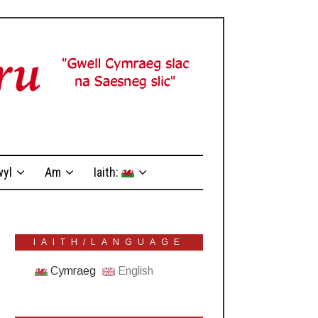
yl
Am
Iaith:
IAITH/LANGUAGE
Cymraeg
English