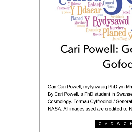
Gan Cari Powell, myfyriwraig PhD ym Mhr
By Cari Powell, a PhD student in Swansea
Cosmology. Termau Cyffredinol / General
NASA. All images used are credited to
CADWC