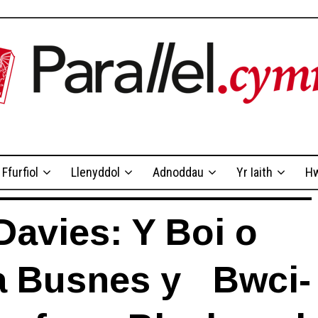
Ffurfiol
Llenyddol
Adnoddau
Yr Iaith
Hw
avies: Y Boi o
a Busnes y Bwci-