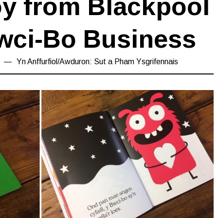
oy from Blackpool
wci-Bo Business
17/03/2019
Yn
Anffurfiol
/
Awduron: Sut a Pham Ysgrifennais