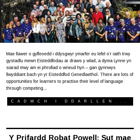
Mae llawer o gyfleoedd i ddysgwyr ymarfer eu lefel o’r iaith trwy
gystadlu mewn Eisteddfodau ar draws y wlad, a dyma Lynne yn
siarad mwy am ei phrofiad o wneud hyn – gan gynnwys
llwyddiant bach yn yr Eisteddfod Genedlaethol. There are lots of
opportunities for learners to practise their level of language
through competing…
CADWCH I DDARLLEN...
Y Prifardd Robat Powell: Sut mae