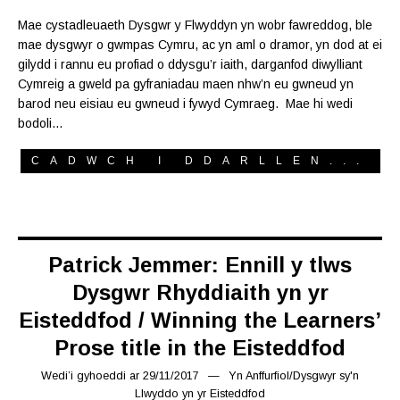
Mae cystadleuaeth Dysgwr y Flwyddyn yn wobr fawreddog, ble
mae dysgwyr o gwmpas Cymru, ac yn aml o dramor, yn dod at ei
gilydd i rannu eu profiad o ddysgu’r iaith, darganfod diwylliant
Cymreig a gweld pa gyfraniadau maen nhw’n eu gwneud yn
barod neu eisiau eu gwneud i fywyd Cymraeg. Mae hi wedi
bodoli…
CADWCH I DDARLLEN...
Patrick Jemmer: Ennill y tlws
Dysgwr Rhyddiaith yn yr
Eisteddfod / Winning the Learners’
Prose title in the Eisteddfod
Wedi’i gyhoeddi ar
29/11/2017
16/03/2019
Yn
Anffurfiol
/
Dysgwyr sy'n
Llwyddo yn yr Eisteddfod