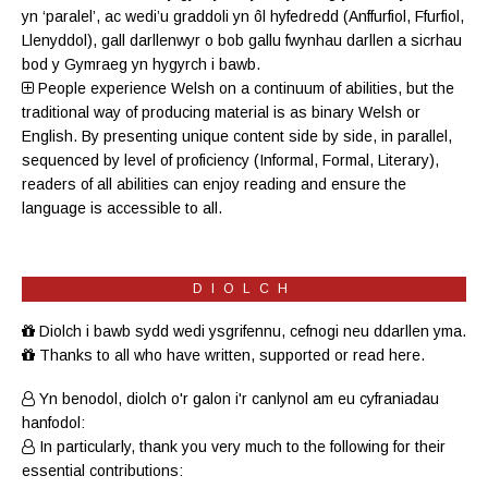
yn ‘paralel’, ac wedi’u graddoli yn ôl hyfedredd (
Anffurfiol
,
Ffurfiol
,
Llenyddol
), gall darllenwyr o bob gallu fwynhau darllen a sicrhau
bod y Gymraeg yn hygyrch i bawb.
People experience Welsh on a continuum of abilities, but the
traditional way of producing material is as binary Welsh or
English. By presenting unique content side by side, in parallel,
sequenced by level of proficiency (
Informal
,
Formal
,
Literary
),
readers of all abilities can enjoy reading and ensure the
language is accessible to all.
DIOLCH
Diolch i bawb sydd wedi ysgrifennu, cefnogi neu ddarllen yma.
Thanks to all who have written, supported or read here.
Yn benodol, diolch o'r galon i'r canlynol am eu cyfraniadau
hanfodol:
In particularly, thank you very much to the following for their
essential contributions: