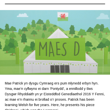
Mae Patrick yn dysgu Cymraeg ers pum mlynedd erbyn hyn.
Yma, mae’n cyflwyno ei darn ‘Pontydd’, a ennillodd y tlws
Dysgwr Rhyddiaith yn yr Eisteddfod Genedlaethol 2016 Y Fenni,
ac mae e’n rhannu ei brofiad o’r proses. Patrick has been
learning Welsh for five years. Here, he presents his piece