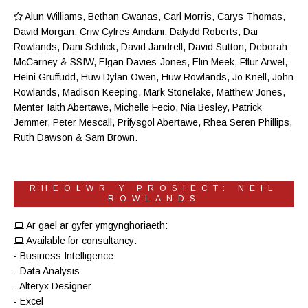
Alun Williams
,
Bethan Gwanas
,
Carl Morris
, Carys Thomas,
David Morgan, Criw
Cyfres Amdani
,
Dafydd Roberts
, Dai
Rowlands,
Dani Schlick
,
David Jandrell
, David Sutton,
Deborah
McCarney
& SSIW, Elgan Davies-Jones,
Elin Meek
, Fflur Arwel,
Heini Gruffudd
,
Huw Dylan Owen
, Huw Rowlands,
Jo Knell
, John
Rowlands,
Madison Keeping
,
Mark Stonelake
,
Matthew Jones
,
Menter Iaith Abertawe
,
Michelle Fecio
, Nia Besley,
Patrick
Jemmer
,
Peter Mescall
,
Prifysgol Abertawe
,
Rhea Seren Phillips
,
Ruth Dawson
&
Sam Brown
.
RHEOLWR Y PROSIECT: NEIL
ROWLANDS
Ar gael ar gyfer ymgynghoriaeth:
Available for consultancy:
- Business Intelligence
- Data Analysis
- Alteryx Designer
- Excel