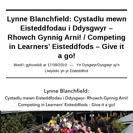
Lynne Blanchfield: Cystadlu mewn
Eisteddfodau i Ddysgwyr –
Rhowch Gynnig Arni! / Competing
in Learners’ Eisteddfods – Give it
a go!
Wedi’i gyhoeddi ar
17/09/2019
17/09/2019
Yn
Dysgwyr
/
Dysgwyr sy'n
Llwyddo yn yr Eisteddfod