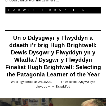
‘Bridges’, which won the Learners’…
CADWCH I DDARLLEN...
Un o Ddysgwyr y Flwyddyn a
ddaeth i’r brig Hugh Brightwell:
Dewis Dysgwr y Flwyddyn yn y
Wladfa / Dysgwr y Flwyddyn
Finalist Hugh Brightwell: Selecting
the Patagonia Learner of the Year
Wedi’i gyhoeddi ar
07/11/2017
16/03/2019
Yn
Anffurfiol
/
Dysgwyr sy'n
Llwyddo yn yr Eisteddfod