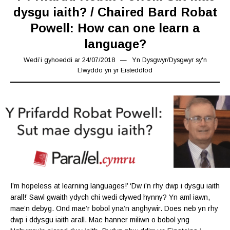
dysgu iaith? / Chaired Bard Robat
Powell: How can one learn a
language?
Wedi’i gyhoeddi ar
24/07/2018
15/03/2019
Yn
Dysgwyr
/
Dysgwyr sy'n
Llwyddo yn yr Eisteddfod
I’m hopeless at learning languages!’ ‘Dw i’n rhy dwp i dysgu iaith
arall!’ Sawl gwaith ydych chi wedi clywed hynny? Yn aml iawn,
mae’n debyg. Ond mae’r bobol yna’n anghywir. Does neb yn rhy
dwp i ddysgu iaith arall. Mae hanner miliwn o bobol yng