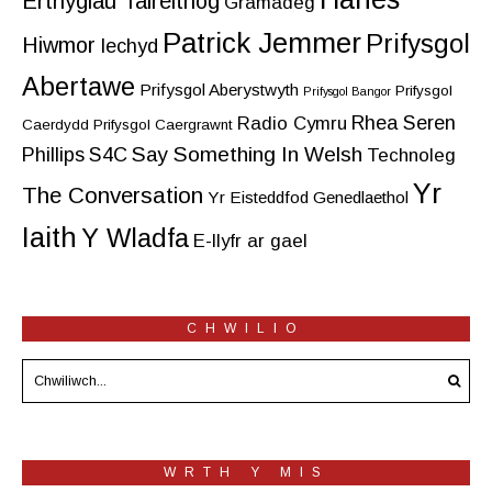
Erthyglau Taireithog
Gramadeg
Patrick Jemmer
Prifysgol
Hiwmor
Iechyd
Abertawe
Prifysgol Aberystwyth
Prifysgol
Prifysgol Bangor
Rhea Seren
Radio Cymru
Caerdydd
Prifysgol Caergrawnt
Say Something In Welsh
Phillips
S4C
Technoleg
Yr
The Conversation
Yr Eisteddfod Genedlaethol
Iaith
Y Wladfa
E-llyfr ar gael
CHWILIO
WRTH Y MIS