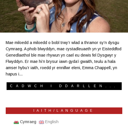
Mae miloedd a miloedd o bobl trwy’r wlad a thramor sy’n dysgu
Cymraeg. A phob blwyddyn, mae cystadleuaeth yn yr Eisteddfod
Genedlaethol ble mae rhywun yn cael eu dewis fel Dysgwyr y
Flwyddyn. Er mae hi’n brysur iawn gyda’i gwaith, teulu a hala
amser hybu’r iaith, roedd yr ennillwr eleni, Emma Chappell, yn
hapus i…
CADWCH I DDARLLEN...
IAITH/LANGUAGE
Cymraeg
English