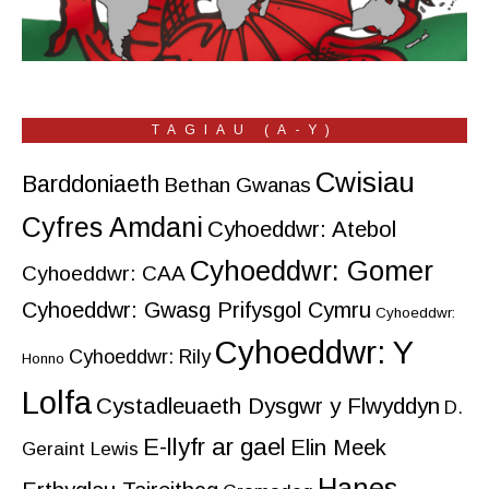
TAGIAU (A-Y)
Cwisiau
Barddoniaeth
Bethan Gwanas
Cyfres Amdani
Cyhoeddwr: Atebol
Cyhoeddwr: Gomer
Cyhoeddwr: CAA
Cyhoeddwr: Gwasg Prifysgol Cymru
Cyhoeddwr:
Cyhoeddwr: Y
Cyhoeddwr: Rily
Honno
Lolfa
Cystadleuaeth Dysgwr y Flwyddyn
D.
E-llyfr ar gael
Elin Meek
Geraint Lewis
Hanes