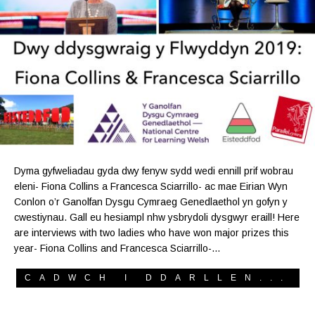
Dyma gyfweliadau gyda dwy fenyw sydd wedi ennill prif wobrau
eleni- Fiona Collins a Francesca Sciarrillo- ac mae Eirian Wyn
Conlon o’r Ganolfan Dysgu Cymraeg Genedlaethol yn gofyn y
cwestiynau. Gall eu hesiampl nhw ysbrydoli dysgwyr eraill! Here
are interviews with two ladies who have won major prizes this
year- Fiona Collins and Francesca Sciarrillo-…
CADWCH I DDARLLEN...