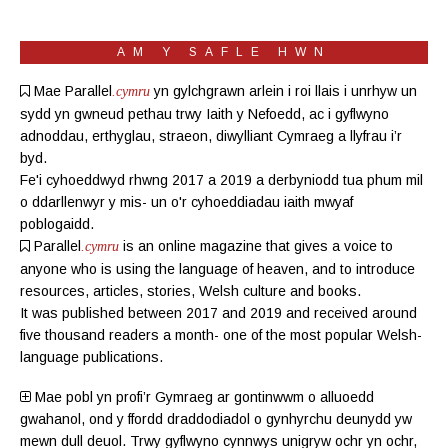
AM Y SAFLE HWN
Mae Parallel
yn gylchgrawn
arlein
i roi llais i unrhyw un
.cymru
sydd yn gwneud pethau trwy Iaith y Nefoedd, ac i gyflwyno
adnoddau, erthyglau, straeon, diwylliant Cymraeg a llyfrau i’r
byd.
Fe'i cyhoeddwyd rhwng 2017 a 2019 a derbyniodd tua phum mil
o ddarllenwyr y mis- un o'r cyhoeddiadau iaith mwyaf
poblogaidd.
Parallel
is an online magazine
that gives a voice to
.cymru
anyone who is using the language of heaven, and to introduce
resources, articles, stories, Welsh culture and books.
It was published between 2017 and 2019 and received around
five thousand readers a month- one of the most popular Welsh-
language publications.
Mae pobl yn profi’r Gymraeg ar gontinwwm o alluoedd
gwahanol, ond y ffordd draddodiadol o gynhyrchu deunydd yw
mewn dull deuol. Trwy gyflwyno cynnwys unigryw ochr yn ochr,