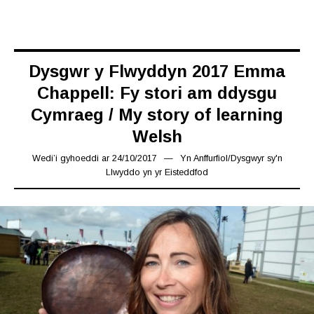
Dysgwr y Flwyddyn 2017 Emma
Chappell: Fy stori am ddysgu
Cymraeg / My story of learning
Welsh
Wedi’i gyhoeddi ar
24/10/2017
16/03/2019
Yn
Anffurfiol
/
Dysgwyr sy'n
Llwyddo yn yr Eisteddfod