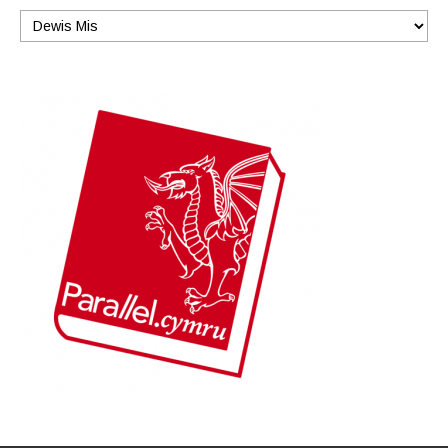
Wrth
y
mis