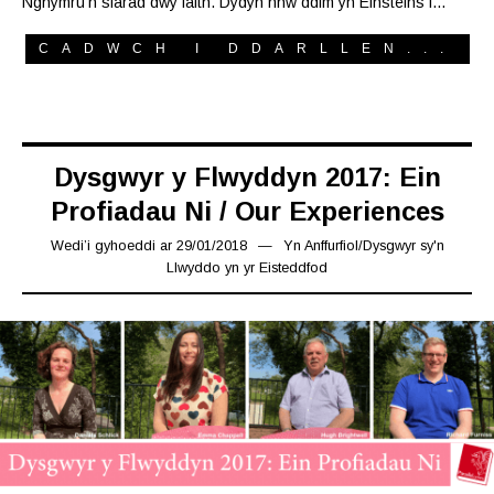
Nghymru’n siarad dwy iaith. Dydyn nhw ddim yn Einsteins i…
CADWCH I DDARLLEN...
Dysgwyr y Flwyddyn 2017: Ein
Profiadau Ni / Our Experiences
Wedi’i gyhoeddi ar
29/01/2018
16/03/2019
Yn
Anffurfiol
/
Dysgwyr sy'n
Llwyddo yn yr Eisteddfod