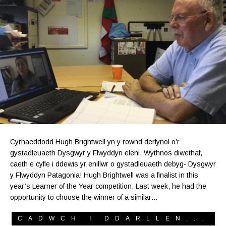
Cyrhaeddodd Hugh Brightwell yn y rownd derfynol o’r
gystadleuaeth Dysgwyr y Flwyddyn eleni. Wythnos diwethaf,
caeth e cyfle i ddewis yr enillwr o gystadleuaeth debyg- Dysgwyr
y Flwyddyn Patagonia! Hugh Brightwell was a finalist in this
year’s Learner of the Year competition. Last week, he had the
opportunity to choose the winner of a similar…
CADWCH I DDARLLEN...