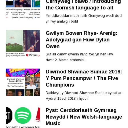
Cernyweg i bawb / Introducing
the Cornish language to all
Yn ddiweddar mae’r iaith Gernyweg wedi dod
yn fwy amlwg i bobl
Gwilym Bowen Rhys- Arenig:
Adolygiad gan Huw Dylan
Owen
Sut all canwr gwerin ifanc fod yn hen law,
dwch? Mae’n amhosibl,
Diwrnod Shwmae Sumae 2019:
Y Pum Pencampwr / The Five
Champions
Dathlwyd y Diwrnod Shwmae Sumae cyntaf ar
Hydref 15ed, 2013 i hybu’r
Pyst: Cerddoriaeth Gymraeg
Newydd / New Welsh-language
Music