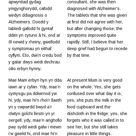
apwyntiad gydag
consultant, she was then
ymgynghorydd, cafodd
diagnosed with Alzheimer's.
wedyn ddiagnosis o
The tablets that she was given
Alzheimers. Doedd y
at first did not agree with her,
tabledi gafodd hi gyntaf
but after changing those, the
ddim yn cytuno â hi, ond ar
symptoms improved quite
ôl newid y rheiny, gwellodd
rapidly. Still, I believe that her
y symptomau yn eithaf
deep grief had begun to recede
cyflym. Eto, dwi’n credu bod
by that time.
y galar dwys wedi dechrau
cilio erbyn hynny.
Mae Mam erbyn hyn yn dda
At present Mum is very good
iawn ar y cyfan. Ydy, mae’n
on the whole. Yes, she gets
cymysgu pa ddiwrnod yw
confused over what day it is;
hi; ydy, mae hi’n rhoi’r llaeth
yes, she puts the milk in the
yn y cwpwrdd bwyd a’r
food cupboard and the
clwtyn golchi llestri yn yr
dishcloth in the fridge; yes, she
oergell; ydy, mae’n anghofio
forgets who it was called in to
pwy sydd wedi galw i mewn
see her, but she still takes
i’w gweld hi, ond mae hi’n
pleasure in little things.