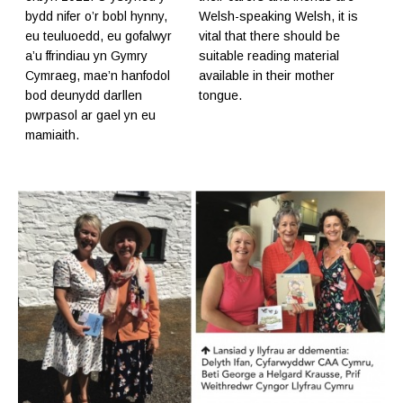
bydd nifer o’r bobl hynny,
Welsh-speaking Welsh, it is
eu teuluoedd, eu gofalwyr
vital that there should be
a’u ffrindiau yn Gymry
suitable reading material
Cymraeg, mae’n hanfodol
available in their mother
bod deunydd darllen
tongue.
pwrpasol ar gael yn eu
mamiaith.