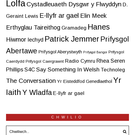
Lolfa
Cystadleuaeth Dysgwr y Flwyddyn
D.
E-llyfr ar gael
Elin Meek
Geraint Lewis
Hanes
Erthyglau Taireithog
Gramadeg
Patrick Jemmer
Prifysgol
Hiwmor
Iechyd
Abertawe
Prifysgol Aberystwyth
Prifysgol
Prifysgol Bangor
Rhea Seren
Radio Cymru
Caerdydd
Prifysgol Caergrawnt
Say Something In Welsh
Phillips
S4C
Technoleg
Yr
The Conversation
Yr Eisteddfod Genedlaethol
Iaith
Y Wladfa
E-llyfr ar gael
CHWILIO