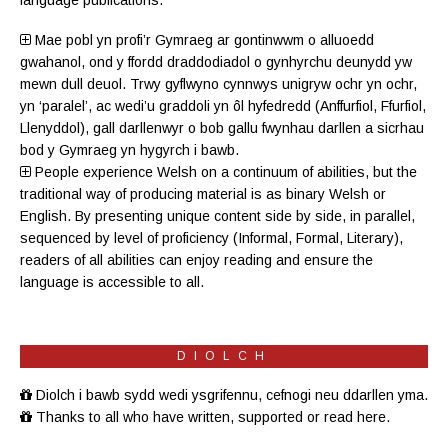
Mae pobl yn profi’r Gymraeg ar gontinwwm o alluoedd
gwahanol, ond y ffordd draddodiadol o gynhyrchu deunydd yw
mewn dull deuol. Trwy gyflwyno cynnwys unigryw ochr yn ochr,
yn ‘paralel’, ac wedi’u graddoli yn ôl hyfedredd (
Anffurfiol
,
Ffurfiol
,
Llenyddol
), gall darllenwyr o bob gallu fwynhau darllen a sicrhau
bod y Gymraeg yn hygyrch i bawb.
People experience Welsh on a continuum of abilities, but the
traditional way of producing material is as binary Welsh or
English. By presenting unique content side by side, in parallel,
sequenced by level of proficiency (
Informal
,
Formal
,
Literary
),
readers of all abilities can enjoy reading and ensure the
language is accessible to all.
DIOLCH
Diolch i bawb sydd wedi ysgrifennu, cefnogi neu ddarllen yma.
Thanks to all who have written, supported or read here.