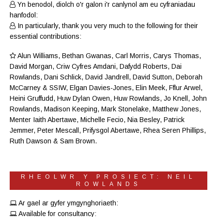
Yn benodol, diolch o'r galon i'r canlynol am eu cyfraniadau
hanfodol:
In particularly, thank you very much to the following for their
essential contributions:
Alun Williams
,
Bethan Gwanas
,
Carl Morris
, Carys Thomas,
David Morgan, Criw
Cyfres Amdani
,
Dafydd Roberts
, Dai
Rowlands,
Dani Schlick
,
David Jandrell
, David Sutton,
Deborah
McCarney
& SSIW, Elgan Davies-Jones,
Elin Meek
, Fflur Arwel,
Heini Gruffudd
,
Huw Dylan Owen
, Huw Rowlands,
Jo Knell
, John
Rowlands,
Madison Keeping
,
Mark Stonelake
,
Matthew Jones
,
Menter Iaith Abertawe
,
Michelle Fecio
, Nia Besley,
Patrick
Jemmer
,
Peter Mescall
,
Prifysgol Abertawe
,
Rhea Seren Phillips
,
Ruth Dawson
&
Sam Brown
.
RHEOLWR Y PROSIECT: NEIL
ROWLANDS
Ar gael ar gyfer ymgynghoriaeth:
Available for consultancy: