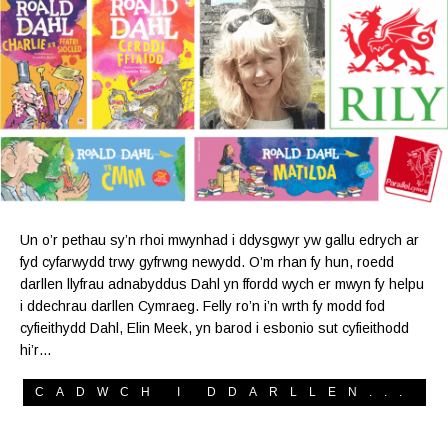
Un o’r pethau sy’n rhoi mwynhad i ddysgwyr yw gallu edrych ar
fyd cyfarwydd trwy gyfrwng newydd. O’m rhan fy hun, roedd
darllen llyfrau adnabyddus Dahl yn ffordd wych er mwyn fy helpu
i ddechrau darllen Cymraeg. Felly ro’n i’n wrth fy modd fod
cyfieithydd Dahl, Elin Meek, yn barod i esbonio sut cyfieithodd
hi’r…
CADWCH I DDARLLEN...