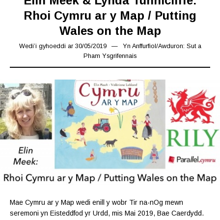
Elin Meek & Lynda Tunnicliffe:
Rhoi Cymru ar y Map / Putting
Wales on the Map
Wedi’i gyhoeddi ar
30/05/2019
19/07/2019
Yn
Anffurfiol
/
Awduron: Sut a
Pham Ysgrifennais
Mae Cymru ar y Map wedi enill y wobr Tir na-nOg mewn
seremoni yn Eisteddfod yr Urdd, mis Mai 2019, Bae Caerdydd.