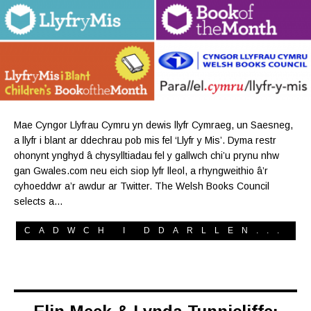
Mae Cyngor Llyfrau Cymru yn dewis llyfr Cymraeg, un Saesneg,
a llyfr i blant ar ddechrau pob mis fel ‘Llyfr y Mis’. Dyma restr
ohonynt ynghyd â chysylltiadau fel y gallwch chi’u prynu nhw
gan Gwales.com neu eich siop lyfr lleol, a rhyngweithio â’r
cyhoeddwr a’r awdur ar Twitter. The Welsh Books Council
selects a…
CADWCH I DDARLLEN...