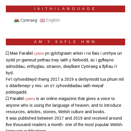
IAITH/LANGUAGE
Cymraeg
English
AM Y SAFLE HWN
Mae Parallel
yn gylchgrawn
arlein
i roi llais i unrhyw un
.cymru
sydd yn gwneud pethau trwy Iaith y Nefoedd, ac i gyflwyno
adnoddau, erthyglau, straeon, diwylliant Cymraeg a llyfrau i’r
byd.
Fe'i cyhoeddwyd rhwng 2017 a 2019 a derbyniodd tua phum mil
o ddarllenwyr y mis- un o'r cyhoeddiadau iaith mwyaf
poblogaidd.
Parallel
is an online magazine
that gives a voice to
.cymru
anyone who is using the language of heaven, and to introduce
resources, articles, stories, Welsh culture and books.
It was published between 2017 and 2019 and received around
five thousand readers a month- one of the most popular Welsh-
language publications.