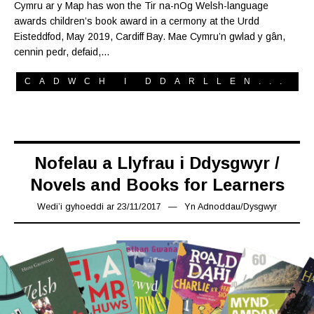
Cymru ar y Map has won the Tir na-nOg Welsh-language
awards children’s book award in a cermony at the Urdd
Eisteddfod, May 2019, Cardiff Bay. Mae Cymru’n gwlad y gân,
cennin pedr, defaid,…
CADWCH I DDARLLEN...
Nofelau a Llyfrau i Ddysgwyr /
Novels and Books for Learners
Wedi’i gyhoeddi ar
23/11/2017
16/05/2021
Yn
Adnoddau
/
Dysgwyr