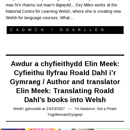
mae hi’n rhannu sut mae’n digwydd… Eiry Miles works at the
National Centre for Learning Welsh, where she is creating new
Welsh for language courses. What…
CADWCH I DDARLLEN...
Awdur a chyfieithydd Elin Meek:
Cyfieithu llyfrau Roald Dahl i’r
Gymraeg / Author and translator
Elin Meek: Translating Roald
Dahl’s books into Welsh
Wedi’i gyhoeddi ar
24/10/2017
07/02/2019
Yn
Awduron: Sut a Pham
Ysgrifennais
/
Dysgwyr