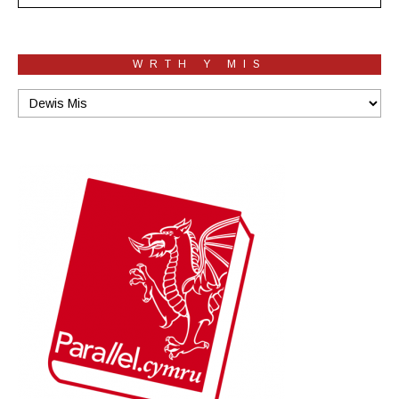
WRTH Y MIS
Wrth
y
mis