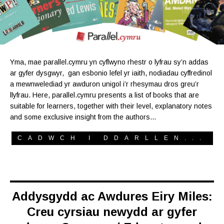
Yma, mae parallel.cymru yn cyflwyno rhestr o lyfrau sy’n addas
ar gyfer dysgwyr, gan esbonio lefel yr iaith, nodiadau cyffredinol
a mewnwelediad yr awduron unigol i’r rhesymau dros greu’r
llyfrau. Here, parallel.cymru presents a list of books that are
suitable for learners, together with their level, explanatory notes
and some exclusive insight from the authors…
CADWCH I DDARLLEN...
Addysgydd ac Awdures Eiry Miles:
Creu cyrsiau newydd ar gyfer