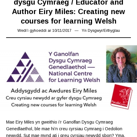
dysgu Cymraeg / Educator and
Author Eiry Miles: Creating new
courses for learning Welsh
Wedi’i gyhoeddi ar
10/11/2017
17/03/2019
Yn
Dysgwyr
/
Erthyglau
Mae Eiry Miles yn gweithio i’r Ganolfan Dysgu Cymraeg
Genedlaethol, ble mae hi’n creu cyrsiau Cymraeg i Oedolion
newydd. Sut mae mynd ati i greu cyrsiau newydd sbon? Yma,