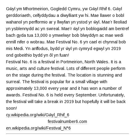
Gŵyl ym Mhortmeirion, Gogledd Cymru, yw Gŵyl Rhif 6. Gŵyl
gerddoriaeth, celfyddydau a diwylliant yw hi. Mae llawer o bobl
wahanol yn perfformio ar y llwyfan yn ystod yr ŵyl. Mae’r lleoliad
yn ysblennydd ac yn swreal. Mae’r ŵyl yn boblogaidd am bentref
bach gyda tua 13,000 o ymwelwyr bob blwyddyn ac mae wedi
ennill nifer o wobrau. Mae Festival No. 6 yn cael ei chynnal bob
mis Medi. Yn anffodus, bydd yr ŵyl yn cymryd egwyl yn 2019
ond gobeithio bydd yn ôl yn fuan!
Festival No. 6 is a festival in Portmeirion, North Wales. It is a
music, arts and culture festival. Lots of different people perform
on the stage during the festival. The location is stunning and
surreal. The festival is popular for a small village with
approximately 13,000 every year and it has won a number of
awards. Festival No. 6 is held every September. Unfortunately,
the festival will take a break in 2019 but hopefully it will be back
soon!
cy.wikipedia.org/wiki/Gŵyl_Rhif_6
festivalnumber6.com
en.wikipedia.org/wiki/Festival_N°6