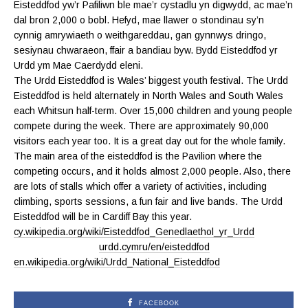
Eisteddfod yw’r Pafiliwn ble mae’r cystadlu yn digwydd, ac mae’n
dal bron 2,000 o bobl. Hefyd, mae llawer o stondinau sy’n
cynnig amrywiaeth o weithgareddau, gan gynnwys dringo,
sesiynau chwaraeon, ffair a bandiau byw. Bydd Eisteddfod yr
Urdd ym Mae Caerdydd eleni.
The Urdd Eisteddfod is Wales’ biggest youth festival. The Urdd
Eisteddfod is held alternately in North Wales and South Wales
each Whitsun half-term. Over 15,000 children and young people
compete during the week. There are approximately 90,000
visitors each year too. It is a great day out for the whole family.
The main area of the eisteddfod is the Pavilion where the
competing occurs, and it holds almost 2,000 people. Also, there
are lots of stalls which offer a variety of activities, including
climbing, sports sessions, a fun fair and live bands. The Urdd
Eisteddfod will be in Cardiff Bay this year.
cy.wikipedia.org/wiki/Eisteddfod_Genedlaethol_yr_Urdd
urdd.cymru/en/eisteddfod
en.wikipedia.org/wiki/Urdd_National_Eisteddfod
FACEBOOK