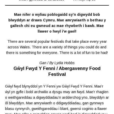
Mae nifer o wyliau poblogaidd sy’n digwydd bob
blwyddyn ar draws Cymru. Mae amrywiaeth o bethau y
gallech chi eu gwneud ac mae rhywbeth i bawb. Mae
llawer o hwyl i’w gael!
There are several popular festivals that take place every year
across Wales. There are a variety of things you could do and
there is something for everyone. There is a lot of fun to be had!
Gan / By Lydia Hobbs
Gŵyl Fwyd Y Fenni / Abergavenny Food
Festival
Gŵyl fwyd blynyddol yn Y Fenni yw Gŵyl Fwyd Y Fenni. Mae’r
ŵyl yn gyfle i bobl archwilio a dysgu mwy am fwyd. Mae’r rhaglen
o weithgareddau a digwyddiadau’n ardderchog yno, blwyddyn ar
ôl blwyddyn. Mae amrywiaeth o ddigwyddiadau, gan gynnwys
blasu cynnyrch, gweithgareddau i blant, gwersi coginio a llawer