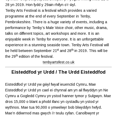
28 yn 2019. Hon fydd y 29ain rhifyn o’r ŵyl.
Tenby Arts Festival is a festival which provides a varied
programme at the end of every September in Tenby,
Pembrokeshire. There is a huge variety of events, including a
performance by Tenby’s Male Voice choir, other music, drama,
talks on different topics, art workshops and more. It is an
enjoyable week in Tenby for everyone. It is an unforgettable
experience in a stunning seaside town. Tenby Arts Festival will
st
th
be held between September 21
and 28
in 2019. This will be
th
the 29
edition of the festival.
tenbyartsfest.co.uk
Eisteddfod yr Urdd / The Urdd Eisteddfod
Eisteddfod yr Urdd yw gŵyl fwyaf ieuenctid Cymru
.
Mae
Eisteddfod yr Urdd yn cael ei chynnal am yn ail flwyddyn yn Ne
Cymru a Gogledd Cymru yn ystod hanner tymor y Sulgwyn. Mae
dros 15,000 o blant a phobl ifanc yn cystadlu yn ystod yr
wythnos. Mae tua 90,000 o ymwelwyr bob blwyddyn hefyd.
Mae’n ddiwrnod mas gwych i’r teulu cyfan. Canolbwynt yr