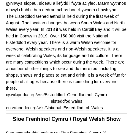
gynnwys siopau, sioeau a llefydd i fwyta ac yfed. Mae’n wythnos
o hwyl i bobl o bob oedran achos bod rhywbeth i bawb yno.
The Eisteddfod Genedlaethol is held during the first week of
August. The location changes between South Wales and North
Wales every year. In 2018 it was held in Cardiff Bay and it will be
held in Conwy in 2019. Over 150,000 visit the National
Eisteddfod every year. There is a warm Welsh welcome for
everyone, Welsh speakers and non-Welsh speakers. It is a
week of celebrating Wales, its language and its culture. There
are many competitions which occur during the week. There are
a number of other things to see and do there too, including
shops, shows and places to eat and drink. It is a week of fun for
people of all ages because there is something for everyone
there.
cy.wikipedia.org/wiki/Eisteddfod_Genedlaethol_Cymru
eisteddfod.wales
en.wikipedia.org/wiki/National_Eisteddfod_of_Wales
Sioe Frenhinol Cymru / Royal Welsh Show