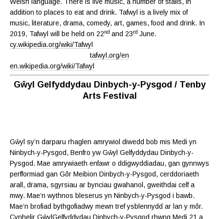
Welsh language. There is live music, a number of stalls, in
addition to places to eat and drink. Tafwyl is a lively mix of
music, literature, drama, comedy, art, games, food and drink. In
nd
rd
2019, Tafwyl will be held on 22
and 23
June.
cy.wikipedia.org/wiki/Tafwyl
tafwyl.org/en
en.wikipedia.org/wiki/Tafwyl
Gŵyl Gelfyddydau Dinbych-y-Pysgod / Tenby
Arts Festival
Gŵyl sy’n darparu rhaglen amrywiol diwedd bob mis Medi yn
Ninbych-y-Pysgod, Benfro yw Gŵyl Gelfyddydau Dinbych-y-
Pysgod. Mae amrywiaeth enfawr o ddigwyddiadau, gan gynnwys
perfformiad gan Gôr Meibion Dinbych-y-Pysgod, cerddoriaeth
arall, drama, sgyrsiau ar bynciau gwahanol, gweithdai celf a
mwy. Mae’n wythnos bleserus yn Ninbych-y-Pysgod i bawb.
Mae’n brofiad bythgofiadwy mewn tref ysblennydd ar lan y môr.
Cynhelir GŵylGelfyddydau Dinbych-y-Pysgod rhwng Medi 21 a