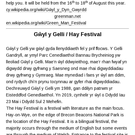
th
th
help you. It will be held from the 16
to 18
of August this year.
cy.wikipedia.org/wiki/Gŵyl_y_Dyn_Gwyrdd
greenman.net
en.wikipedia.org/wiki/Green_Man_Festival
Gŵyl y Gelli / Hay Festival
Gŵyl y Gelli yw gŵyl gyda llenyddiaeth fel y prif ffocws. Y Gelli
Gandryll, ar ymyl Parc Cenedlaethol Bannau Brycheiniog yw
lleoliad Gŵyl y Gelli. Mae’n ŵyl ddwyieithog, mae’r rhan fwyaf yn
digwydd drwy gyfrwng y Saesneg ond mae rhai digwyddiadau
drwy gyfrwng y Gymraeg. Mae mynediad i faes yr ŵyl am ddim,
ond rydych chi’n prynu tocynnau ar gyfer rhai digwyddiadau.
Dechreuwyd Gŵyl y Gelli ym 1988, gan ddilyn patrwm yr
Eisteddfod Genedlaethol. Yn 2019, cynhelir yr ŵyl o Ddydd Iau
23 Mai i Ddydd Sul 2 Mehefin.
The Hay Festival is a festival with literature as the main focus.
Hay-on-Wye, on the edge of Brecon Beacons National Park is
the location of the Hay Festival. It is a bilingual festival, the
majority occurs through the medium of English but some events
are through the medium of Welsh. Entrance to the festival site is