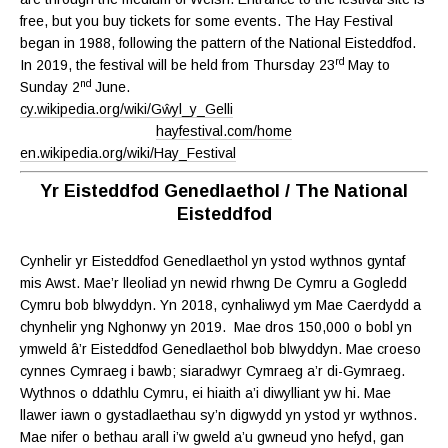
free, but you buy tickets for some events. The Hay Festival
began in 1988, following the pattern of the National Eisteddfod.
rd
In 2019, the festival will be held from Thursday 23
May to
nd
Sunday 2
June.
cy.wikipedia.org/wiki/Gŵyl_y_Gelli
hayfestival.com/home
en.wikipedia.org/wiki/Hay_Festival
Yr Eisteddfod Genedlaethol / The National
Eisteddfod
Cynhelir yr Eisteddfod Genedlaethol yn ystod wythnos gyntaf
mis Awst. Mae’r lleoliad yn newid rhwng De Cymru a Gogledd
Cymru bob blwyddyn. Yn 2018, cynhaliwyd ym Mae Caerdydd a
chynhelir yng Nghonwy yn 2019. Mae dros 150,000 o bobl yn
ymweld â’r Eisteddfod Genedlaethol bob blwyddyn. Mae croeso
cynnes Cymraeg i bawb; siaradwyr Cymraeg a’r di-Gymraeg.
Wythnos o ddathlu Cymru, ei hiaith a’i diwylliant yw hi. Mae
llawer iawn o gystadlaethau sy’n digwydd yn ystod yr wythnos.
Mae nifer o bethau arall i’w gweld a’u gwneud yno hefyd, gan