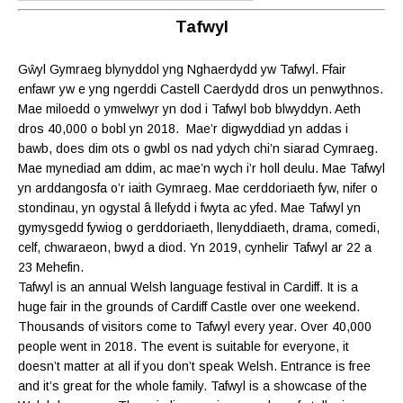
Tafwyl
Gŵyl Gymraeg blynyddol yng Nghaerdydd yw Tafwyl. Ffair
enfawr yw e yng ngerddi Castell Caerdydd dros un penwythnos.
Mae miloedd o ymwelwyr yn dod i Tafwyl bob blwyddyn. Aeth
dros 40,000 o bobl yn 2018. Mae’r digwyddiad yn addas i
bawb, does dim ots o gwbl os nad ydych chi’n siarad Cymraeg.
Mae mynediad am ddim, ac mae’n wych i’r holl deulu. Mae Tafwyl
yn arddangosfa o’r iaith Gymraeg. Mae cerddoriaeth fyw, nifer o
stondinau, yn ogystal â llefydd i fwyta ac yfed. Mae Tafwyl yn
gymysgedd fywiog o gerddoriaeth, llenyddiaeth, drama, comedi,
celf, chwaraeon, bwyd a diod. Yn 2019, cynhelir Tafwyl ar 22 a
23 Mehefin.
Tafwyl is an annual Welsh language festival in Cardiff. It is a
huge fair in the grounds of Cardiff Castle over one weekend.
Thousands of visitors come to Tafwyl every year. Over 40,000
people went in 2018. The event is suitable for everyone, it
doesn’t matter at all if you don’t speak Welsh. Entrance is free
and it’s great for the whole family. Tafwyl is a showcase of the