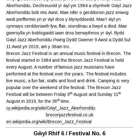
Aberhonddu. Dechreuodd yr ŵyl ym 1984 a chynhelir Gŵyl Jazz
Aberhonddu bob mis Awst. Mae nifer o gerddorion jazz enwog
wedi perfformio yn yr ŵyl dros y blynyddoedd. Mae’r ŵyl yn
cynnwys cerddoriaeth fyw, ffair, stondinau a bwyd a diod. Mae
gwersylla yn boblogaidd iawn dros benwythnos yr ŵyl. Bydd
Gŵyl Jazz Aberhonddu rhwng Dydd Gwener 9 Awst a Dydd Sul
11 Awst yn 2019, am y 36ain tro.
Brecon Jazz Festival is an annual music festival in Brecon. The
festival started in 1984 and the Brecon Jazz Festival is held
every August. A number of famous jazz musicians have
performed at the festival over the years. The festival includes
live music, a fun fair, stalls and food and drink. Camping is very
popular over the weekend of the festival. The Brecon Jazz
th
th
Festival will be between Friday 9
August and Sunday 11
th
August in 2019, for the 36
time.
cy.wikipedia.org/wiki/Gŵyl_Jazz_Aberhonddu
breconjazzfestival.co.uk
en.wikipedia.org/wiki/Brecon_Jazz_Festival
Gŵyl Rhif 6 / Festival No. 6