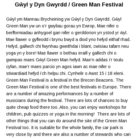
Gŵyl y Dyn Gwyrdd / Green Man Festival
Gŵyl ym Mannau Brycheiniog yw Gŵyl y Dyn Gwyrdd. Gŵyl
Green Man yw un o’r gwyliau gorau yn Ewrop. Mae nifer o
berfformiadau anhygoel gan nifer o gerddorion yn ystod yr ŵyl.
Mae llawer o gyfleodd i brynu bwyd a diod yno hefyd eithaf rhad.
Hefyd, gallwch chi fwynhau gweithdai i blant, cwisiau tafarn neu
yoga yn y bore! Mae llawer o bethau eraill y gallech chi o
gwmpas maes Gŵyl Green Man hefyd. Mae’n addas i’r teulu
cyfan, mae’r maes parcio yn agos iawn ac mae nifer o
stiwardiaid hefyd i’ch helpu chi. Cynhelir o Awst 15 i 18 eleni.
Green Man Festival is a festival in the Brecon Beacons. The
Green Man Festival is one of the best festivals in Europe. There
are a number of amazing performances by a number of
musicians during the festival. There are lots of chances to buy
quite cheap food there too. Also, you can enjoy workshops for
children, pub quizzes or yoga in the morning! There are lots of
other things that you can do around the site of the Green Man
Festival too. It is suitable for the whole family, the car park is
very close by and there are also a number of stewards who can