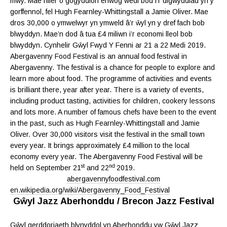
mwy. Mae nifer o gogyddion enwog wedi bod i’r digwyddiad yn y
gorffennol, fel Hugh Fearnley-Whittingstall a Jamie Oliver. Mae
dros 30,000 o ymwelwyr yn ymweld â’r ŵyl yn y dref fach bob
blwyddyn. Mae’n dod â tua £4 miliwn i’r economi lleol bob
blwyddyn. Cynhelir Gŵyl Fwyd Y Fenni ar 21 a 22 Medi 2019.
Abergavenny Food Festival is an annual food festival in
Abergavenny. The festival is a chance for people to explore and
learn more about food. The programme of activities and events
is brilliant there, year after year. There is a variety of events,
including product tasting, activities for children, cookery lessons
and lots more. A number of famous chefs have been to the event
in the past, such as Hugh Fearnley-Whittingstall and Jamie
Oliver. Over 30,000 visitors visit the festival in the small town
every year. It brings approximately £4 million to the local
economy every year. The Abergavenny Food Festival will be
st
nd
held on September 21
and 22
2019.
abergavennyfoodfestival.com
en.wikipedia.org/wiki/Abergavenny_Food_Festival
Gŵyl Jazz Aberhonddu / Brecon Jazz Festival
Gŵyl gerddoriaeth blynyddol yn Aberhonddu yw Gŵyl Jazz