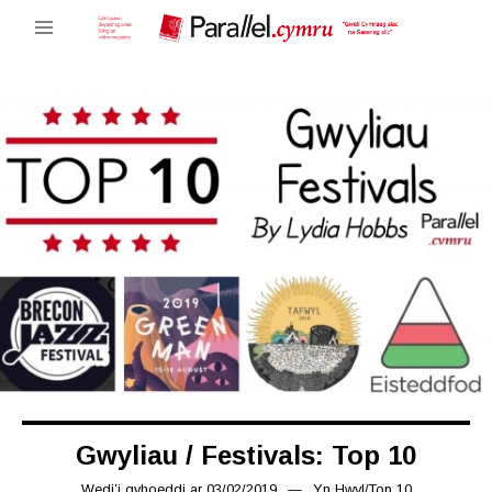
Gwyliau / Festivals: Top 10
Wedi’i gyhoeddi ar
03/02/2019
03/03/2019
Yn
Hwyl
/
Top 10