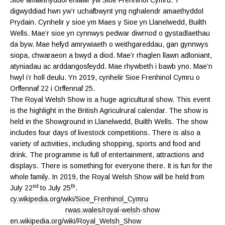
Sioe amaethyddol enfawr yw Sioe Frenhinol Cymru. Y
digwyddiad hwn yw’r uchafbwynt yng nghalendr amaethyddol
Prydain. Cynhelir y sioe ym Maes y Sioe yn Llanelwedd, Builth
Wells. Mae’r sioe yn cynnwys pedwar diwrnod o gystadlaethau
da byw. Mae hefyd amrywiaeth o weithgareddau, gan gynnwys
siopa, chwaraeon a bwyd a diod. Mae’r rhaglen llawn adloniant,
atyniadau ac arddangosfeydd. Mae rhywbeth i bawb yno. Mae’n
hwyl i’r holl deulu. Yn 2019, cynhelir Sioe Frenhinol Cymru o
Orffennaf 22 i Orffennaf 25.
The Royal Welsh Show is a huge agricultural show. This event
is the highlight in the British Agriculrural calendar. The show is
held in the Showground in Llanelwedd, Builth Wells. The show
includes four days of livestock competitions. There is also a
variety of activities, including shopping, sports and food and
drink. The programme is full of entertainment, attractions and
displays. There is something for everyone there. It is fun for the
whole family. In 2019, the Royal Welsh Show will be held from
nd
th
July 22
to July 25
.
cy.wikipedia.org/wiki/Sioe_Frenhinol_Cymru
rwas.wales/royal-welsh-show
en.wikipedia.org/wiki/Royal_Welsh_Show