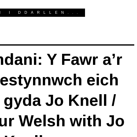
H I DDARLLEN...
dani: Y Fawr a’r
estynnwch eich
gyda Jo Knell /
ur Welsh with Jo