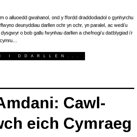
m o alluoedd gwahanol, ond y ffordd draddodiadol o gynhyrchu
flwyno deunyddiau darllen ochr yn ochr, yn paralel, ac wedi’u
 dysgwyr o bob gallu fwynhau darllen a chefnogi’u datblygiad i’r
l.cymru…
H I DDARLLEN...
Amdani: Cawl-
ch eich Cymraeg