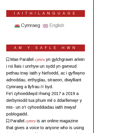
IAITH/LANGUAGE
Cymraeg
English
AM Y SAFLE HWN
Mae Parallel
.cymru
yn gylchgrawn
arlein
i roi llais i unrhyw un sydd yn gwneud
pethau trwy Iaith y Nefoedd, ac i gyflwyno
adnoddau, erthyglau, straeon, diwylliant
Cymraeg a llyfrau i’r byd.
Fe'i cyhoeddwyd rhwng 2017 a 2019 a
derbyniodd tua phum mil o ddarllenwyr y
mis- un o'r cyhoeddiadau iaith mwyaf
poblogaidd.
Parallel
.cymru
is an online magazine
that gives a voice to anyone who is using