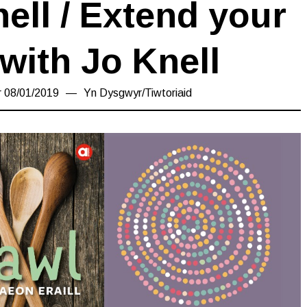
ell / Extend your
with Jo Knell
r
08/01/2019
18/03/2019
Yn
Dysgwyr
/
Tiwtoriaid