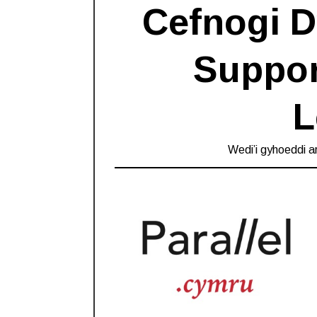
Cefnogi D
Suppor
L
Wedi’i gyhoeddi a