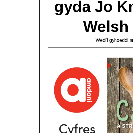
gyda Jo Kn
Welsh 
Wedi’i gyhoeddi a