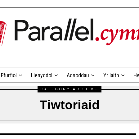
Ffurfiol
Llenyddol
Adnoddau
Yr Iaith
Hw
CATEGORY ARCHIVE
Tiwtoriaid