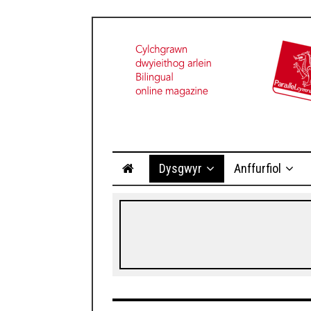
Dysgwyr
Anffurfiol