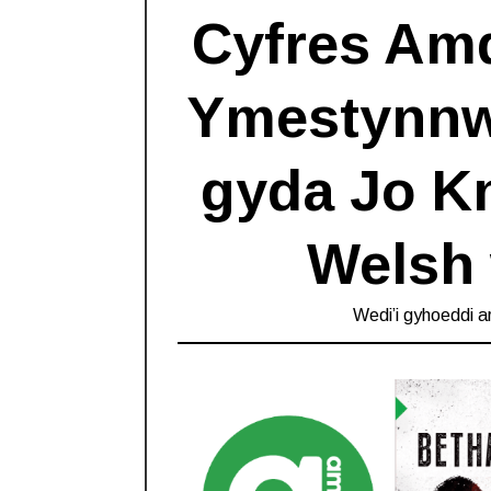
Cyfres Amd
Ymestynnw
gyda Jo Kn
Welsh 
Wedi’i gyhoeddi a