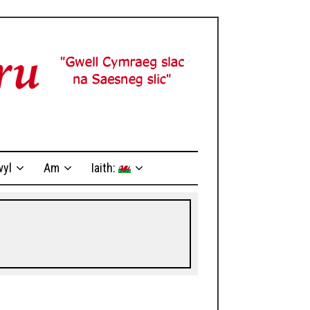
yl
Am
Iaith: