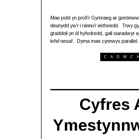
Mae pobl yn profi’r Gymraeg ar gontinww
deunydd yw’r i rannu’r ieithoedd. Trwy gy
graddoli yn ôl hyfedredd, gall siaradwyr a
lefel nesaf. Dyma mae cynnwys paralle
CADWC
Cyfres 
Ymestynnw