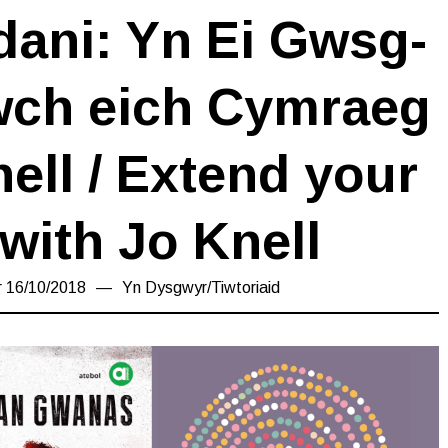
ani: Yn Ei Gwsg-
ch eich Cymraeg
ell / Extend your
with Jo Knell
r
16/10/2018
18/03/2019
Yn
Dysgwyr
/
Tiwtoriaid