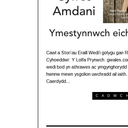
Cawl a Storïau Eraill Wedi’i golygu gan
Cyhoeddwr: Y Lolfa Prynwch: gwales.co
wedi bod yn athrawes ac ymgynghorydd C
hwnnw mewn ysgolion uwchradd ail iaith.
Caerdydd…
CADWC