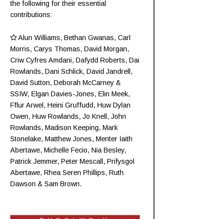
the following for their essential
contributions:
Alun Williams
,
Bethan Gwanas
,
Carl
Morris
, Carys Thomas, David Morgan,
Criw
Cyfres Amdani
,
Dafydd Roberts
, Dai
Rowlands,
Dani Schlick
,
David Jandrell
,
David Sutton,
Deborah McCarney
&
SSIW, Elgan Davies-Jones,
Elin Meek
,
Fflur Arwel,
Heini Gruffudd
,
Huw Dylan
Owen
, Huw Rowlands,
Jo Knell
, John
Rowlands,
Madison Keeping
,
Mark
Stonelake
,
Matthew Jones
,
Menter Iaith
Abertawe
,
Michelle Fecio
, Nia Besley,
Patrick Jemmer
,
Peter Mescall
,
Prifysgol
Abertawe
,
Rhea Seren Phillips
,
Ruth
Dawson
&
Sam Brown
.