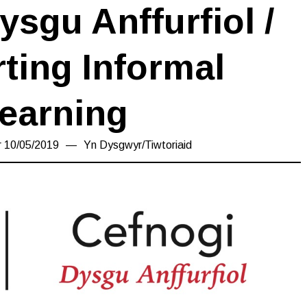
ysgu Anffurfiol /
ting Informal
earning
r
10/05/2019
10/05/2019
Yn
Dysgwyr
/
Tiwtoriaid