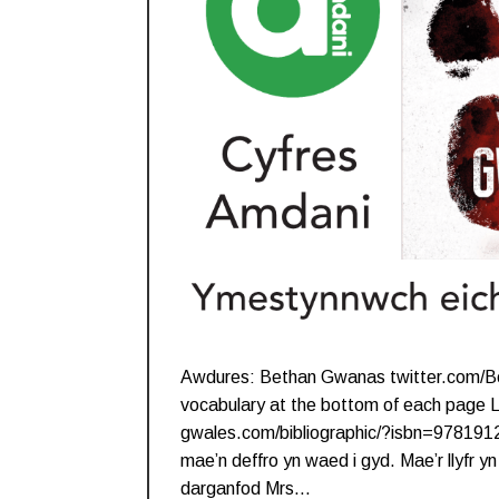
Awdures: Bethan Gwanas twitter.com/B
vocabulary at the bottom of each page L
gwales.com/bibliographic/?isbn=978191
mae’n deffro yn waed i gyd. Mae’r llyfr yn 
darganfod Mrs…