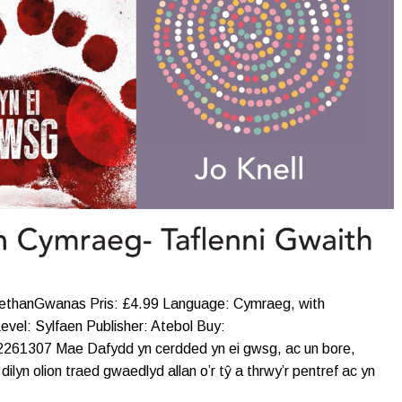
ethanGwanas Pris: £4.99 Language: Cymraeg, with
evel: Sylfaen Publisher: Atebol Buy:
2261307 Mae Dafydd yn cerdded yn ei gwsg, ac un bore,
dilyn olion traed gwaedlyd allan o’r tŷ a thrwy’r pentref ac yn