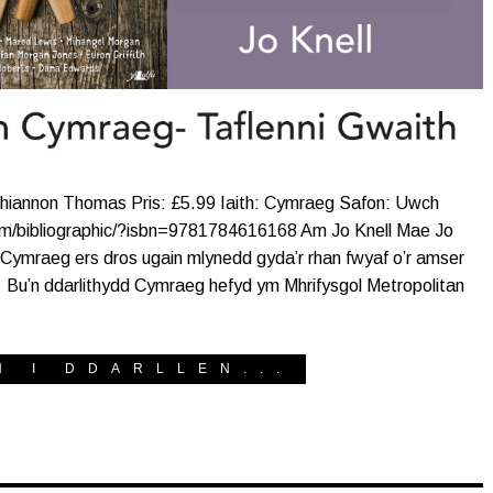
 Rhiannon Thomas Pris: £5.99 Iaith: Cymraeg Safon: Uwch
m/bibliographic/?isbn=9781784616168 Am Jo Knell Mae Jo
ymraeg ers dros ugain mlynedd gyda’r rhan fwyaf o’r amser
 Bu’n ddarlithydd Cymraeg hefyd ym Mhrifysgol Metropolitan
H I DDARLLEN...