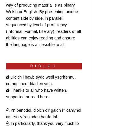
way of producing material is as binary
Welsh or English. By presenting unique
content side by side, in parallel,
sequenced by level of proficiency
(
Informal
,
Formal
,
Literary
), readers of all
abilities can enjoy reading and ensure
the language is accessible to all.
DIOLCH
Diolch i bawb sydd wedi ysgrifennu,
cefnogi neu ddarllen yma.
Thanks to all who have written,
supported or read here.
Yn benodol, diolch o'r galon i'r canlynol
am eu cyfraniadau hanfodol:
In particularly, thank you very much to