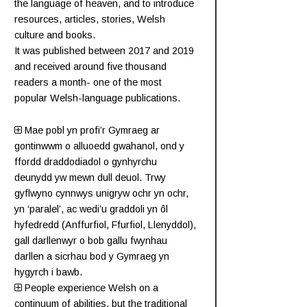
the language of heaven, and to introduce
resources, articles, stories, Welsh
culture and books.
It was published between 2017 and 2019
and received around five thousand
readers a month- one of the most
popular Welsh-language publications.
Mae pobl yn profi’r Gymraeg ar
gontinwwm o alluoedd gwahanol, ond y
ffordd draddodiadol o gynhyrchu
deunydd yw mewn dull deuol. Trwy
gyflwyno cynnwys unigryw ochr yn ochr,
yn ‘paralel’, ac wedi’u graddoli yn ôl
hyfedredd (
Anffurfiol
,
Ffurfiol
,
Llenyddol
),
gall darllenwyr o bob gallu fwynhau
darllen a sicrhau bod y Gymraeg yn
hygyrch i bawb.
People experience Welsh on a
continuum of abilities, but the traditional