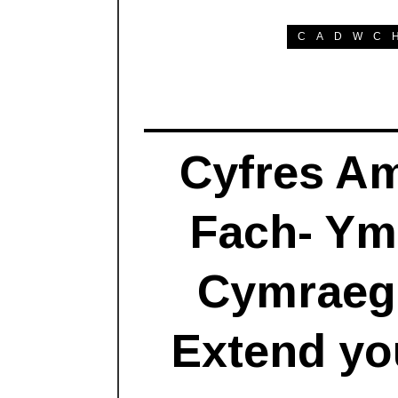
CADWC
Cyfres Am
Fach- Ym
Cymraeg 
Extend yo