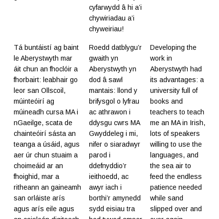
cyfarwydd â hi a’i
chywiriadau a’i
chyweiriau!
Tá buntáistí ag baint
Roedd datblygu’r
Developing the
le Aberystwyth mar
gwaith yn
work in
áit chun an fhoclóir a
Aberystwyth yn
Aberystwyth had
fhorbairt: leabhair go
dod â sawl
its advantages: a
leor san Ollscoil,
mantais: llond y
university full of
múinteóirí ag
brifysgol o lyfrau
books and
múineadh cursa MA i
ac athrawon i
teachers to teach
nGaeilge, scata de
ddysgu cwrs MA
me an MA in Irish,
chainteóirí sásta an
Gwyddeleg i mi,
lots of speakers
teanga a úsáid, agus
nifer o siaradwyr
willing to use the
aer úr chun stuaim a
parod i
languages, and
choimeáid ar an
ddefnyddio’r
the sea air to
fhoighid, mar a
ieithoedd, ac
feed the endless
ritheann an gaineamh
awyr iach i
patience needed
san orláiste arís
borthi’r amynedd
while sand
agus arís eile agus
sydd eisiau tra
slipped over and