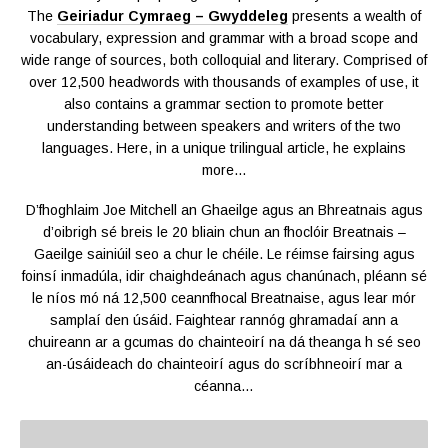
The
Geiriadur Cymraeg – Gwyddeleg
presents a wealth of
vocabulary, expression and grammar with a broad scope and
wide range of sources, both colloquial and literary. Comprised of
over 12,500 headwords with thousands of examples of use, it
also contains a grammar section to promote better
understanding between speakers and writers of the two
languages. Here, in a unique trilingual article, he explains
more…
D’fhoghlaim Joe Mitchell an Ghaeilge agus an Bhreatnais agus
d’oibrigh sé breis le 20 bliain chun an fhoclóir Breatnais –
Gaeilge sainiúil seo a chur le chéile. Le réimse fairsing agus
foinsí inmadúla, idir chaighdeánach agus chanúnach, pléann sé
le níos mó ná 12,500 ceannfhocal Breatnaise, agus lear mór
samplaí den úsáid. Faightear rannóg ghramadaí ann a
chuireann ar a gcumas do chainteoirí na dá theanga h sé seo
an-úsáideach do chainteoirí agus do scríbhneoirí mar a
céanna…