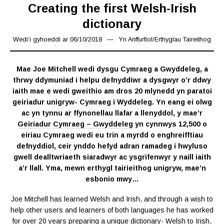
Creating the first Welsh-Irish
dictionary
Wedi’i gyhoeddi ar
06/10/2018
01/07/2019
Yn
Anffurfiol
/
Erthyglau Taireithog
Mae Joe Mitchell wedi dysgu Cymraeg a Gwyddeleg, a
thrwy ddymuniad i helpu defnyddiwr a dysgwyr o’r ddwy
iaith
mae e wedi gweithio am dros 20 mlynedd yn paratoi
geiriadur unigryw- Cymraeg i Wyddeleg. Yn eang ei olwg
ac yn tynnu ar ffynonellau llafar a llenyddol, y mae’r
Geiriadur Cymraeg – Gwyddeleg
yn cynnwys 12,500 o
eiriau Cymraeg wedi eu trin a myrdd o enghreifftiau
defnyddiol, ceir ynddo hefyd adran ramadeg i hwyluso
gwell dealltwriaeth siaradwyr ac ysgrifenwyr y naill iaith
a’r llall. Yma, mewn erthygl tairieithog unigryw, mae’n
esbonio mwy…
Joe Mitchell has learned Welsh and Irish, and through a wish to
help other users and learners of both languages he has worked
for over 20 years preparing a unique dictionary- Welsh to Irish.