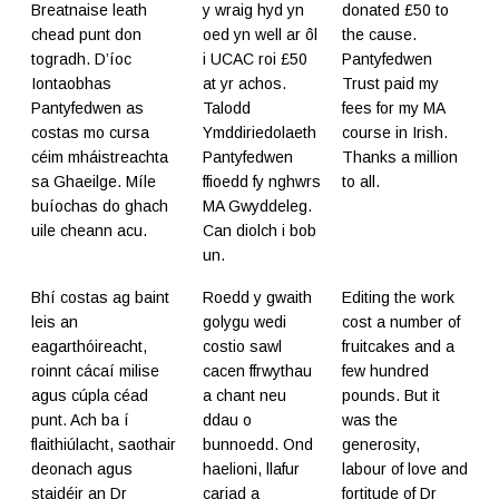
Breatnaise leath
y wraig hyd yn
donated £50 to
chead punt don
oed yn well ar ôl
the cause.
togradh. D’íoc
i UCAC roi £50
Pantyfedwen
Iontaobhas
at yr achos.
Trust paid my
Pantyfedwen as
Talodd
fees for my MA
costas mo cursa
Ymddiriedolaeth
course in Irish.
céim mháistreachta
Pantyfedwen
Thanks a million
sa Ghaeilge. Míle
ffioedd fy nghwrs
to all.
buíochas do ghach
MA Gwyddeleg.
uile cheann acu.
Can diolch i bob
un.
Bhí costas ag baint
Roedd y gwaith
Editing the work
leis an
golygu wedi
cost a number of
eagarthóireacht,
costio sawl
fruitcakes and a
roinnt cácaí milise
cacen ffrwythau
few hundred
agus cúpla céad
a chant neu
pounds. But it
punt. Ach ba í
ddau o
was the
flaithiúlacht, saothair
bunnoedd. Ond
generosity,
deonach agus
haelioni, llafur
labour of love and
staidéir an
Dr
cariad a
fortitude of
Dr