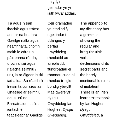
os ydy’r
geiriadur yn yr
iaith fwyaf addas.
Tá agusín san
Ceir gramadeg
The appendix to
fhoclóir agus trácht
yn atodiad fy
my dictionary has
ann ar na briathra
ngeiriadur i
a grammar
Gaeilge rialta agus
ddangos y
showing the
neamhrialta, chomh
berfau
regular and
maith le córas a
Gwyddeleg
irregular Irish
páirteanna rúnda,
rheolaidd ac
verbs,
díochlantaí agus
afreolaidd,
declensions of its
rialacha séimhiú /
ffurfdroadau ei
secret parts and
urú, is ar éigean is fiú
rhannau cudd a’i
the barely
iad a lua! Sa réamhrá
rheolau treiglo
mentionable rules
freisin tá cur síos as
bondigrybwyll!
of mutation!
Ghaeilge ar séimhiú
Mae gwerslyfr
There is an Irish
agus urú na
dysgu
learners’ textbook
Bhreatnaise. Is áis
Gwyddeleg Ian
by Ian Hughes,
iontach é
Hughes,
Dysgu
Dysgu
teacsleabhar Gaeilge
Gwyddeleg
,
Gwyddeleg
, a