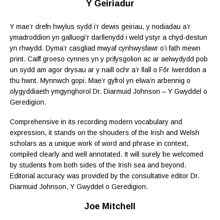
Y Geiriadur
Y mae’r drefn hwylus sydd i’r dewis geiriau, y nodiadau a’r
ymadroddion yn galluogi’r darllenydd i weld ystyr a chyd-destun
yn rhwydd. Dyma’r casgliad mwyaf cynhwysfawr o’i fath mewn
print. Caiff groeso cynnes yn y prifysgolion ac ar aelwydydd pob
un sydd am agor drysau ar y naill ochr a’r llall o Fôr Iwerddon a
thu hwnt. Mynnwch gopi. Mae’r gyfrol yn elwa’n arbennig o
olygyddiaeth ymgynghorol Dr. Diarmuid Johnson – Y Gwyddel o
Geredigion.
Comprehensive in its recording modern vocabulary and
expression, it stands on the shouders of the Irish and Welsh
scholars as a unique work of word and phrase in context,
compiled clearly and well annotated. It will surely be welcomed
by students from both sides of the Irish sea and beyond.
Editorial accuracy was provided by the consultative editor Dr.
Diarmuid Johnson, Y Gwyddel o Geredigion.
Joe Mitchell