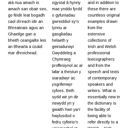
atá nua amach is
ogystal â hynny
and in addition to
amach san obair seo,
mae ynddo fyrdd
these there are
go féidir leat bogadh
o gyfuniadau
countless original
caol díreach idir an
gwreiddiol sy’n
examples drawn
Bhreatnais agus an
tynnu ar
from the
Ghaeilge gan a
gasgliadau
extensive
bheith ceangailte leis
helaeth y
collections of
an Bhearla a úsáid
geiriadurwyr
Irish and Welsh
mar dhroichead.
Gwyddeleg a
professional
Chymraeg
lexicographers
proffesiynol ac ar
and from the
lafar a thestun y
speech and texts
siaradwyr ac
of contemporary
ysgrifenwyr
speakers and
cyfoes. Beth
writers. What is
sydd wir yn dir
essentially new in
newydd yn y
the dictionary is
gwaith hwn yw’r
the facility of
hwylusdod o
being able to
fedru cyfeirio’n
refer directly to a