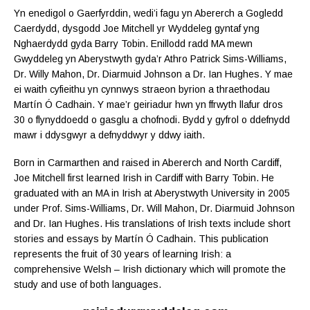
Yn enedigol o Gaerfyrddin, wedi’i fagu yn Abererch a Gogledd
Caerdydd, dysgodd Joe Mitchell yr Wyddeleg gyntaf yng
Nghaerdydd gyda Barry Tobin. Enillodd radd MA mewn
Gwyddeleg yn Aberystwyth gyda’r Athro Patrick Sims-Williams,
Dr. Willy Mahon, Dr. Diarmuid Johnson a Dr. Ian Hughes. Y mae
ei waith cyfieithu yn cynnwys straeon byrion a thraethodau
Martín Ó Cadhain. Y mae’r geiriadur hwn yn ffrwyth llafur dros
30 o flynyddoedd o gasglu a chofnodi. Bydd y gyfrol o ddefnydd
mawr i ddysgwyr a defnyddwyr y ddwy iaith.
Born in Carmarthen and raised in Abererch and North Cardiff,
Joe Mitchell first learned Irish in Cardiff with Barry Tobin. He
graduated with an MA in Irish at Aberystwyth University in 2005
under Prof. Sims-Williams, Dr. Will Mahon, Dr. Diarmuid Johnson
and Dr. Ian Hughes. His translations of Irish texts include short
stories and essays by Martín Ó Cadhain. This publication
represents the fruit of 30 years of learning Irish: a
comprehensive Welsh – Irish dictionary which will promote the
study and use of both languages.