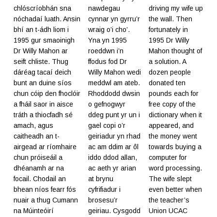
chlóscríobhán sna
nawdegau
driving my wife up
nóchadaí luath. Ansin
cynnar yn gyrru’r
the wall. Then
bhí an t-ádh liom i
wraig o’i cho’.
fortunately in
1995 gur smaoinigh
Yna yn 1995
1995 Dr Willy
Dr Willy Mahon ar
roeddwn i’n
Mahon thought of
seift chliste. Thug
ffodus fod Dr
a solution. A
dáréag tacaí deich
Willy Mahon wedi
dozen people
bunt an duine síos
meddwl am ateb.
donated ten
chun cóip den fhoclóir
Rhoddodd dwsin
pounds each for
a fháil saor in aisce
o gefnogwyr
free copy of the
tráth a thiocfadh sé
ddeg punt yr un i
dictionary when it
amach, agus
gael copi o’r
appeared, and
caitheadh an t-
geiriadur yn rhad
the money went
airgead ar ríomhaire
ac am ddim ar ôl
towards buying a
chun próiseáil a
iddo ddod allan,
computer for
dhéanamh ar na
ac aeth yr arian
word processing.
focail. Chodail an
at brynu
The wife slept
bhean níos fearr fós
cyfrifiadur i
even better when
nuair a thug Cumann
brosesu’r
the teacher’s
na Múinteóirí
geiriau. Cysgodd
Union UCAC