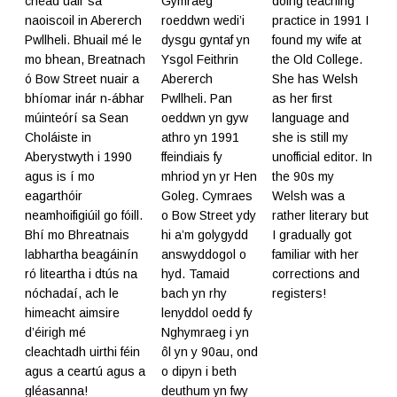
chéad uair sa
Gymraeg
doing teaching
naoiscoil in Abererch
roeddwn wedi’i
practice in 1991 I
Pwllheli. Bhuail mé le
dysgu gyntaf yn
found my wife at
mo bhean, Breatnach
Ysgol Feithrin
the Old College.
ó Bow Street nuair a
Abererch
She has Welsh
bhíomar inár n-ábhar
Pwllheli. Pan
as her first
múinteórí sa Sean
oeddwn yn gyw
language and
Choláiste in
athro yn 1991
she is still my
Aberystwyth i 1990
ffeindiais fy
unofficial editor. In
agus is í mo
mhriod yn yr Hen
the 90s my
eagarthóir
Goleg. Cymraes
Welsh was a
neamhoifigiúil go fóill.
o Bow Street ydy
rather literary but
Bhí mo Bhreatnais
hi a’m golygydd
I gradually got
labhartha beagáinín
answyddogol o
familiar with her
ró liteartha i dtús na
hyd. Tamaid
corrections and
nóchadaí, ach le
bach yn rhy
registers!
himeacht aimsire
lenyddol oedd fy
d’éirigh mé
Nghymraeg i yn
cleachtadh uirthi féin
ôl yn y 90au, ond
agus a ceartú agus a
o dipyn i beth
gléasanna!
deuthum yn fwy