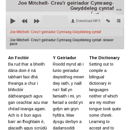
Joe Mitchell- Creu'r geiriadur Cymraeg-
Gwyddeleg cyntaf
00:00
Parallel.cymru
Download MP3
Joe Mitchell- Creu'r geiriadur Cymraeg-Gwyddeleg cyntaf
Joe Mitchell- Creu'r geiriadur Cymraeg-Gwyddeleg cyntaf- slower
pace
An Foclóir
Y Geiriadur
The Dictionary
Ba rud thar a bheith
Roedd mynd ati i
Setting out to
dána dom é ná
lunio geiriadur
compile a
tabhairt faoi dhá
dwyieithog mewn
bilingual
theanga a chur i
dwy iaith, y naill
dictionary in
bhfoclóir
na’r llall yn
languages
dátheangach agus
famiaith i mi, yn
neither of which
gan ceachtar acu mar
fwriad a oedd yn
are my mother
chéad teanga agam.
gofyn am gryn
tongue took quite
Ach is é bun agus
hyfdra. Mae
some cheek.
barr an fhoghlaim é,
dysgu derbyn a
Learning to
glacadh agus scrúdú
dadansoddi
accept and to