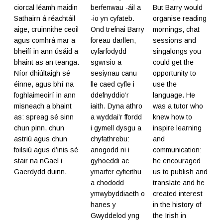
ciorcal léamh maidin
berfenwau -áil a
But Barry would
Sathairn á réachtáil
-io yn cyfateb.
organise reading
aige, cruinnithe ceoil
Ond trefnai Barry
mornings, chat
agus comhrá mar a
foreau darllen,
sessions and
bheifí in ann úsáid a
cyfarfodydd
singalongs you
bhaint as an teanga.
sgwrsio a
could get the
Níor dhiúltaigh sé
sesiynau canu
opportunity to
éinne, agus bhí na
lle caed cyfle i
use the
foghlaimeoirí in ann
ddefnyddio’r
language. He
misneach a bhaint
iaith. Dyna athro
was a tutor who
as: spreag sé sinn
a wyddai’r ffordd
knew how to
chun pinn, chun
i gymell dysgu a
inspire learning
astriú agus chun
chyfathrebu:
and
foilsiú agus d’inis sé
anogodd ni i
communication:
stair na nGael i
gyhoeddi ac
he encouraged
Gaerdydd duinn.
ymarfer cyfieithu
us to publish and
a chododd
translate and he
ymwybyddiaeth o
created interest
hanes y
in the history of
Gwyddelod yng
the Irish in