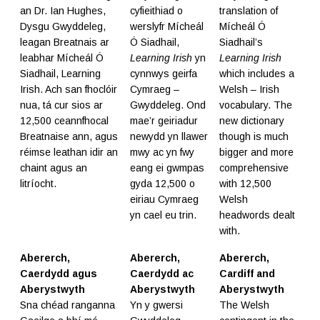
an Dr. Ian Hughes,
cyfieithiad o
translation of
Dysgu Gwyddeleg,
werslyfr Mícheál
Mícheál Ó
leagan Breatnais ar
Ó Siadhail,
Siadhail’s
leabhar Mícheál Ó
Learning Irish
yn
Learning Irish
Siadhail, Learning
cynnwys geirfa
which includes a
Irish. Ach san fhoclóir
Cymraeg –
Welsh – Irish
nua, tá cur sios ar
Gwyddeleg. Ond
vocabulary. The
12,500 ceannfhocal
mae’r geiriadur
new dictionary
Breatnaise ann, agus
newydd yn llawer
though is much
réimse leathan idir an
mwy ac yn fwy
bigger and more
chaint agus an
eang ei gwmpas
comprehensive
litríocht.
gyda 12,500 o
with 12,500
eiriau Cymraeg
Welsh
yn cael eu trin.
headwords dealt
with.
Abererch,
Abererch,
Abererch,
Caerdydd agus
Caerdydd ac
Cardiff and
Aberystwyth
Aberystwyth
Aberystwyth
Sna chéad ranganna
Yn y gwersi
The Welsh