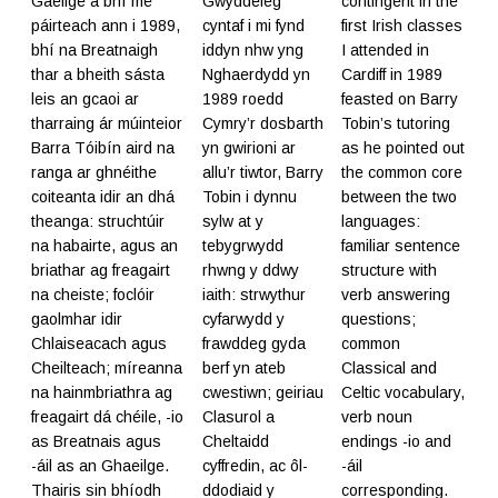
Gaeilge a bhí mé
Gwyddeleg
contingent in the
páirteach ann i 1989,
cyntaf i mi fynd
first Irish classes
bhí na Breatnaigh
iddyn nhw yng
I attended in
thar a bheith sásta
Nghaerdydd yn
Cardiff in 1989
leis an gcaoi ar
1989 roedd
feasted on Barry
tharraing ár múinteior
Cymry’r dosbarth
Tobin’s tutoring
Barra Tóibín aird na
yn gwirioni ar
as he pointed out
ranga ar ghnéithe
allu’r tiwtor, Barry
the common core
coiteanta idir an dhá
Tobin i dynnu
between the two
theanga: struchtúir
sylw at y
languages:
na habairte, agus an
tebygrwydd
familiar sentence
briathar ag freagairt
rhwng y ddwy
structure with
na cheiste; foclóir
iaith: strwythur
verb answering
gaolmhar idir
cyfarwydd y
questions;
Chlaiseacach agus
frawddeg gyda
common
Cheilteach; míreanna
berf yn ateb
Classical and
na hainmbriathra ag
cwestiwn; geiriau
Celtic vocabulary,
freagairt dá chéile, -io
Clasurol a
verb noun
as Breatnais agus
Cheltaidd
endings -io and
-áil as an Ghaeilge.
cyffredin, ac ôl-
-áil
Thairis sin bhíodh
ddodiaid y
corresponding.