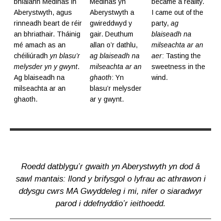
bhialann Medinas in
Medinas yn
became a reality.
Aberystwyth, agus
Aberystwyth a
I came out of the
rinneadh beart de réir
gwireddwyd y
party,
ag
an bhriathair. Tháinig
gair. Deuthum
blaiseadh na
mé amach as an
allan o’r dathlu,
milseachta ar an
chéiliúradh
yn blasu’r
ag blaiseadh na
aer
: Tasting the
melysder yn y gwynt
.
milseachta ar an
sweetness in the
Ag blaiseadh na
ghaoth
: Yn
wind.
milseachta ar an
blasu’r melysder
ghaoth.
ar y gwynt.
Roedd datblygu’r gwaith yn Aberystwyth yn dod â
sawl mantais: llond y brifysgol o lyfrau ac athrawon i
ddysgu cwrs MA Gwyddeleg i mi, nifer o siaradwyr
parod i ddefnyddio’r ieithoedd.