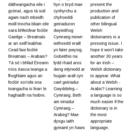
dátheangacha eile i
hyn o bryd mae
present the
gcónaí, agus tá súil
cynhyrchu a
production and
agam nach mbeidh
chyhoeddi
publication of
moill triocha bliain eile
geiriaduron
other bilingual
sara bhfeicfear foclóir
dwyieithog
Welsh
Gaeilge – Breatnais
Cymraeg mewn
dictionaries is a
ar an seilf leabhar.
ieithoedd eraill
pressing issue. I
Cead faoi foclóir
yn fater pwysig.
hope it won’t take
Breatnais – Arabais?
Gobeithio na
another 30 years
Tá sé i bhfad Éireann
fydd rhaid aros
for an Irish –
níos éasca teanga a
deng mlynedd ar
Welsh dictionary
fhoghlaim agus an
hugain arall cyn
to appear. What
foclóir scríofa sna
cael geiriadur
about a Welsh -
teangacha is fearr le
Gwyddeleg –
Arabic? Learning
haghaidh na hoibre.
Cymraeg. Beth
a language is so
am eiriadur
much easier if the
Cymraeg –
dictionary is in
Arabeg? Mae
the most
dysgu iaith
appropriate
gymaint yn haws
language.