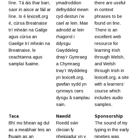
líne. Tá áis thar barr,
ymadroddion
there are useful
saor in aisce ar fáil ar
defnyddiol mewn
in context
líne. Is é
lexicelt.org
cyd-destun i’w
phrases to be
é, cúrsa Breatnaise
cael ar lein. Mae
found on line.
trí mheán na Gailge
adnodd ar lein
There is an
agus cúrsa an
rhagorol i
excellent web
Gaeilge trí mheán na
ddysgu
resource for
Breatnaise, le
Gwyddeleg
learning Irish
ceachtanna agus
drwy’r Gymraeg
through Welsh,
samplaí fuaime.
a Chymraeg
and Welsh
trwy’r Wyddeleg
through Irish in
yn
lexicelt.org
,
lexicelt.org
, a site
gwefan sydd yn
with a learners’
cynnwys cwrs
course which
dysgu â samplau
includes audio
sain.
samples.
Taca
Nawdd
Sponsorship
Bhí mo bhean ag dul
Roedd sŵn
The sound of my
as a meabhair leis an
clecian fy
typing in the early
fhuaim as an
nheipiadur yn y
nineties was