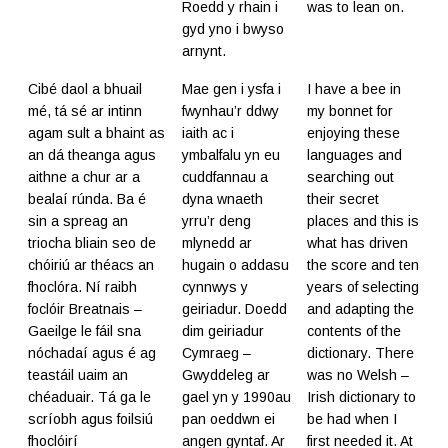
Roedd y rhain i
was to lean on.
gyd yno i bwyso
arnynt.
Cibé daol a bhuail
Mae gen i ysfa i
I have a bee in
mé, tá sé ar intinn
fwynhau’r ddwy
my bonnet for
agam sult a bhaint as
iaith ac i
enjoying these
an dá theanga agus
ymbalfalu yn eu
languages and
aithne a chur ar a
cuddfannau a
searching out
bealaí rúnda. Ba é
dyna wnaeth
their secret
sin a spreag an
yrru’r deng
places and this is
triocha bliain seo de
mlynedd ar
what has driven
chóiriú ar théacs an
hugain o addasu
the score and ten
fhoclóra. Ní raibh
cynnwys y
years of selecting
foclóir Breatnais –
geiriadur. Doedd
and adapting the
Gaeilge le fáil sna
dim geiriadur
contents of the
nóchadaí agus é ag
Cymraeg –
dictionary. There
teastáil uaim an
Gwyddeleg ar
was no Welsh –
chéaduair. Tá ga le
gael yn y 1990au
Irish dictionary to
scríobh agus foilsiú
pan oeddwn ei
be had when I
fhoclóirí
angen gyntaf. Ar
first needed it. At