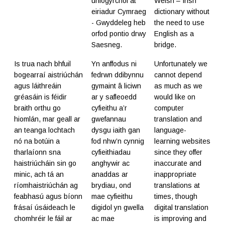
uniogyrchol at
Welsh – Irish
eiriadur Cymraeg
dictionary without
- Gwyddeleg heb
the need to use
orfod pontio drwy
English as a
Saesneg.
bridge.
Is trua nach bhfuil
Yn anffodus ni
Unfortunately we
bogearraí aistriúchán
fedrwn ddibynnu
cannot depend
agus láithreáin
gymaint â liciwn
as much as we
gréasáin is féidir
ar y safleoedd
would like on
braith orthu go
cyfieithu a’r
computer
hiomlán, mar geall ar
gwefannau
translation and
an teanga lochtach
dysgu iaith gan
language-
nó na botúin a
fod nhw’n cynnig
learning websites
tharlaíonn sna
cyfieithiadau
since they offer
haistriúcháin sin go
anghywir ac
inaccurate and
minic, ach tá an
anaddas ar
inappropriate
ríomhaistriúchán ag
brydiau, ond
translations at
feabhasú agus bíonn
mae cyfieithu
times, though
frásaí úsáideach le
digidol yn gwella
digital translation
chomhréir le fáil ar
ac mae
is improving and