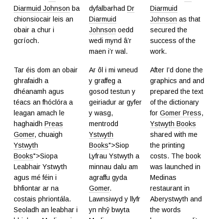
Diarmuid Johnson
ba
dyfalbarhad
Dr
Diarmuid
chionsiocair leis an
Diarmuid
Johnson
as that
obair a chur i
Johnson
oedd
secured the
gcríoch.
wedi mynd â’r
success of the
maen i’r wal.
work.
Tar éis dom an obair
Ar ôl i mi wneud
After I’d done the
ghrafaidh a
y graffeg a
graphics and and
dhéanamh agus
gosod testun y
prepared the text
téacs an fhóclóra a
geiriadur ar gyfer
of the dictionary
leagan amach le
y wasg,
for
Gomer Press
,
haghaidh
Preas
mentrodd
Ystwyth Books
Gomer
, chuaigh
Ystwyth
shared with me
Ystwyth
Books
">Siop
the printing
Books
">Siopa
Lyfrau Ystwyth a
costs. The book
Leabhair Ystwyth
minnau dalu am
was launched in
agus mé féin i
agraffu gyda
Medinas
bhfiontar ar na
Gomer
.
restaurant in
costais phriontála.
Lawnsiwyd y llyfr
Aberystwyth and
Seoladh an leabhar i
yn nhŷ bwyta
the words