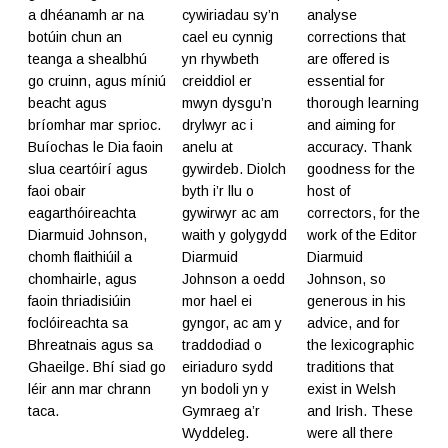
a dhéanamh ar na
cywiriadau sy’n
analyse
botúin chun an
cael eu cynnig
corrections that
teanga a shealbhú
yn rhywbeth
are offered is
go cruinn, agus míniú
creiddiol er
essential for
beacht agus
mwyn dysgu’n
thorough learning
bríomhar mar sprioc.
drylwyr ac i
and aiming for
Buíochas le Dia faoin
anelu at
accuracy. Thank
slua ceartóirí agus
gywirdeb. Diolch
goodness for the
faoi obair
byth i’r llu o
host of
eagarthóireachta
gywirwyr ac am
correctors, for the
Diarmuid Johnson,
waith y golygydd
work of the Editor
chomh flaithiúil a
Diarmuid
Diarmuid
chomhairle, agus
Johnson a oedd
Johnson, so
faoin thriadisiúin
mor hael ei
generous in his
foclóireachta sa
gyngor, ac am y
advice, and for
Bhreatnais agus sa
traddodiad o
the lexicographic
Ghaeilge. Bhí siad go
eiriaduro sydd
traditions that
léir ann mar chrann
yn bodoli yn y
exist in Welsh
taca.
Gymraeg a’r
and Irish. These
Wyddeleg.
were all there