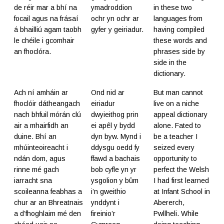
de réir mar a bhí na
ymadroddion
in these two
focail agus na frásaí
ochr yn ochr ar
languages from
á bhailliú agam taobh
gyfer y geiriadur.
having compiled
le chéile i gcomhair
these words and
an fhoclóra.
phrases side by
side in the
dictionary.
Ach ní amháin ar
Ond nid ar
But man cannot
fhoclóir dátheangach
eiriadur
live on a niche
nach bhfuil mórán clú
dwyieithog prin
appeal dictionary
air a mhairfidh an
ei apêl y bydd
alone. Fated to
duine. Bhí an
dyn byw. Mynd i
be a teacher I
mhúinteoireacht i
ddysgu oedd fy
seized every
ndán dom, agus
ffawd a bachais
opportunity to
rinne mé gach
bob cyfle yn yr
perfect the Welsh
iarracht sna
ysgolion y bûm
I had first learned
scoileanna feabhas a
i’n gweithio
at Infant School in
chur ar an Bhreatnais
ynddynt i
Abererch,
a d’fhoghlaim mé den
fireinio’r
Pwllheli. While