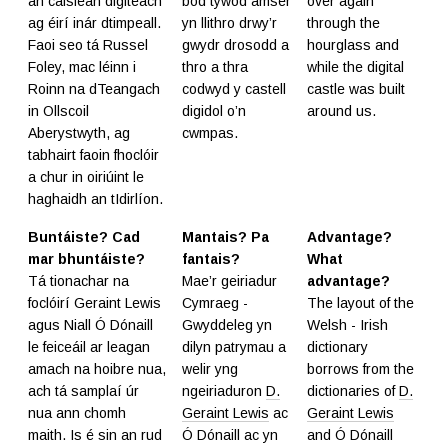
an caisleán digiteach
bod tywod amser
over again
ag éirí inár dtimpeall.
yn llithro drwy’r
through the
Faoi seo tá Russel
gwydr drosodd a
hourglass and
Foley, mac léinn i
thro a thra
while the digital
Roinn na dTeangach
codwyd y castell
castle was built
in Ollscoil
digidol o’n
around us.
Aberystwyth, ag
cwmpas.
tabhairt faoin fhoclóir
a chur in oiriúint le
haghaidh an tIdirlíon.
Buntáiste? Cad
Mantais? Pa
Advantage?
mar bhuntáiste?
fantais?
What
Tá tionachar na
Mae’r geiriadur
advantage?
foclóirí Geraint Lewis
Cymraeg -
The layout of the
agus Niall Ó Dónaill
Gwyddeleg yn
Welsh - Irish
le feiceáil ar leagan
dilyn patrymau a
dictionary
amach na hoibre nua,
welir yng
borrows from the
ach tá samplaí úr
ngeiriaduron
D.
dictionaries of
D.
nua ann chomh
Geraint Lewis
ac
Geraint Lewis
maith. Is é sin an rud
Ó Dónaill ac yn
and Ó Dónaill