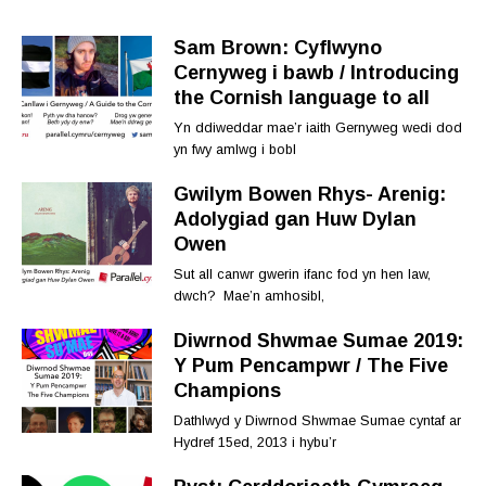
Sam Brown: Cyflwyno
Cernyweg i bawb / Introducing
the Cornish language to all
Yn ddiweddar mae’r iaith Gernyweg wedi dod
yn fwy amlwg i bobl
Gwilym Bowen Rhys- Arenig:
Adolygiad gan Huw Dylan
Owen
Sut all canwr gwerin ifanc fod yn hen law,
dwch? Mae’n amhosibl,
Diwrnod Shwmae Sumae 2019:
Y Pum Pencampwr / The Five
Champions
Dathlwyd y Diwrnod Shwmae Sumae cyntaf ar
Hydref 15ed, 2013 i hybu’r