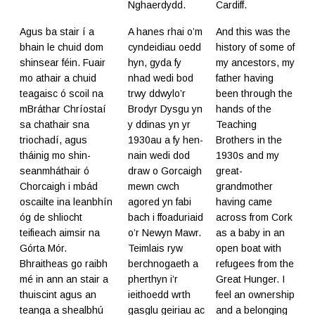
Nghaerdydd.
Cardiff.
Agus ba stair í a
A hanes rhai o’m
And this was the
bhain le chuid dom
cyndeidiau oedd
history of some of
shinsear féin. Fuair
hyn, gyda fy
my ancestors, my
mo athair a chuid
nhad wedi bod
father having
teagaisc ó scoil na
trwy ddwylo’r
been through the
mBráthar Chríostaí
Brodyr Dysgu yn
hands of the
sa chathair sna
y ddinas yn yr
Teaching
triochadí, agus
1930au a fy hen-
Brothers in the
tháinig mo shin-
nain wedi dod
1930s and my
seanmháthair ó
draw o Gorcaigh
great-
Chorcaigh i mbád
mewn cwch
grandmother
oscailte ina leanbhín
agored yn fabi
having came
óg de shliocht
bach i ffoaduriaid
across from Cork
teifieach aimsir na
o’r Newyn Mawr.
as a baby in an
Górta Mór.
Teimlais ryw
open boat with
Bhraitheas go raibh
berchnogaeth a
refugees from the
mé in ann an stair a
pherthyn i’r
Great Hunger. I
thuiscint agus an
ieithoedd wrth
feel an ownership
teanga a shealbhú
gasglu geiriau ac
and a belonging