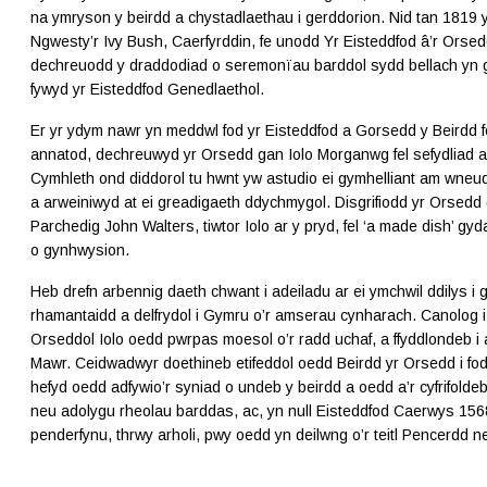
na ymryson y beirdd a chystadlaethau i gerddorion. Nid tan 1819 
Ngwesty’r Ivy Bush, Caerfyrddin, fe unodd Yr Eisteddfod â’r Orsed
dechreuodd y draddodiad o seremonïau barddol sydd bellach yn g
fywyd yr Eisteddfod Genedlaethol.
Er yr ydym nawr yn meddwl fod yr Eisteddfod a Gorsedd y Beirdd 
annatod, dechreuwyd yr Orsedd gan Iolo Morganwg fel sefydliad a
Cymhleth ond diddorol tu hwnt yw astudio ei gymhelliant am wneud
a arweiniwyd at ei greadigaeth ddychmygol. Disgrifiodd yr Orsedd
Parchedig John Walters, tiwtor Iolo ar y pryd, fel ‘a made dish’ gy
o gynhwysion.
Heb drefn arbennig daeth chwant i adeiladu ar ei ymchwil ddilys i
rhamantaidd a delfrydol i Gymru o’r amserau cynharach. Canolog 
Orseddol Iolo oedd pwrpas moesol o’r radd uchaf, a ffyddlondeb i 
Mawr. Ceidwadwyr doethineb etifeddol oedd Beirdd yr Orsedd i fod
hefyd oedd adfywio’r syniad o undeb y beirdd a oedd a’r cyfrifold
neu adolygu rheolau barddas, ac, yn null Eisteddfod Caerwys 156
penderfynu, thrwy arholi, pwy oedd yn deilwng o’r teitl Pencerdd ne