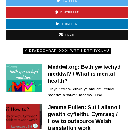
TWITTER
PINTEREST
LINKEDIN
EMAIL
Y DIWEDDARAF ODDI WRTH ERTHYGLAU
Meddwl.org: Beth yw iechyd
meddwl? / What is mental
health?
Erbyn heddiw, clywn yn aml am iechyd
meddwl a salwch meddwl. Ond
Jemma Pullen: Sut i allanoli
gwaith cyfieithu Cymraeg /
How to outsource Welsh
translation work