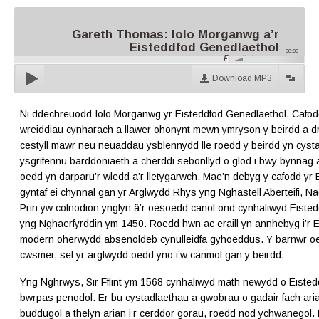
Gareth Thomas: Iolo Morganwg a’r
Eisteddfod Genedlaethol
00:00
Parallel.cymru
Download MP3
Ni ddechreuodd Iolo Morganwg yr Eisteddfod Genedlaethol. Cafo
wreiddiau cynharach a llawer ohonynt mewn ymryson y beirdd a d
cestyll mawr neu neuaddau ysblennydd lle roedd y beirdd yn cysta
ysgrifennu barddoniaeth a cherddi sebonllyd o glod i bwy bynnag
oedd yn darparu’r wledd a’r lletygarwch. Mae’n debyg y cafodd yr 
gyntaf ei chynnal gan yr Arglwydd Rhys yng Nghastell Aberteifi, Na
Prin yw cofnodion ynglyn â’r oesoedd canol ond cynhaliwyd Eisted
yng Nghaerfyrddin ym 1450. Roedd hwn ac eraill yn annhebyg i’r 
modern oherwydd absenoldeb cynulleidfa gyhoeddus. Y barnwr o
cwsmer, sef yr arglwydd oedd yno i’w canmol gan y beirdd.
Yng Nghrwys, Sir Fflint ym 1568 cynhaliwyd math newydd o Eiste
bwrpas penodol. Er bu cystadlaethau a gwobrau o gadair fach aria
buddugol a thelyn arian i’r cerddor gorau, roedd nod ychwanegol.