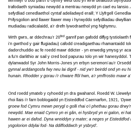
ffermwyr o bob parth o Gymry wedi dod yn ferw deallusol blynyddo
trafodaeth syniadau newydd a mentrau newydd yn cael eu lansio. A
sefydliad cenedlaethol cyntaf adeiladwyd eraill; Y Llyfrgell Genedla
Prifysgolion and llawer llawer mwy i hyrwyddo sefydliadau diwyllian
mudiadau radicalaidd, a’r drefn lywodraethol yng Nghymru.
fed
Wrth gwrs, ar ddechrau’r 20
ganrif pan gafodd diffyg tystiolaeth f
i’n gwrthod y gair ffugiadau) cafodd creadigaethau rhamantaidd Iol
dadorchuddio ac fe roedd mawr ddicter - yn enwedig ymysg yr a
a fu’n darlithio ar sail y cred bod papurau Iolo yn wir hanesyddol.
dylanwadol Syr John Morris-Jones yn erbyn seremonïau’r Orsed
gynnal arddangosfa fwy neu lai digrif - nid yw’r beirdd ond yn eu h
hunain. Rhodder y gorau i’r chware ffôl hwn, a’r ymffrostio mawr a’
Ond roedd ymateb y cyhoedd yn dra gwahanol. Roedd W. Llewelyn
rhoi llais i’r farn boblogaidd yn Eisteddfod Caernarfon, 1921,
‘Dywe
groew fod Cymru mewn perygl o golli rhai o’i phethau gorau drwy’r
newydd. Mae enaid Cymro yn ei gân, ei hysbryd yn ei galon, ei hath
hawen ar ei dafod. Dyna wreiddyn y mater; a neges yr Eisteddfod h
ysgolorion ddylai fod- Na ddiffoddwch yr ysbryd’.