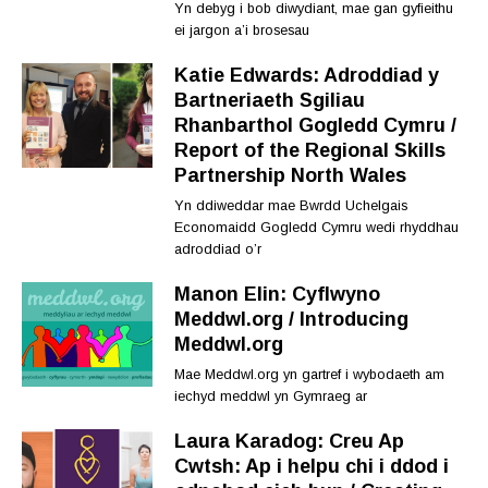
Yn debyg i bob diwydiant, mae gan gyfieithu
ei jargon a’i brosesau
Katie Edwards: Adroddiad y
Bartneriaeth Sgiliau
Rhanbarthol Gogledd Cymru /
Report of the Regional Skills
Partnership North Wales
Yn ddiweddar mae Bwrdd Uchelgais
Economaidd Gogledd Cymru wedi rhyddhau
adroddiad o’r
Manon Elin: Cyflwyno
Meddwl.org / Introducing
Meddwl.org
Mae Meddwl.org yn gartref i wybodaeth am
iechyd meddwl yn Gymraeg ar
Laura Karadog: Creu Ap
Cwtsh: Ap i helpu chi i ddod i