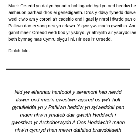
Mae’r Orsedd yn dal yn hynod o boblogaidd hyd yn oed heddiw he
amheuon parhaol dros ei genedigaeth. Dros y ddwy flynedd ddiwed
wedi ciwio am y coroni a’r cadeirio ond i gael fy nhroi i ffwrdd pan 
Pafiliwn dan ei sang neu yn orlawn. Y gwir yw- mae’n gweithio. A
ganrif mae’r Orsedd wedi bod yr ysbryd, yr athrylith a’r ysbrydolia
beth bynnag mae Cymru olygu i ni. Hir oes i’r Orsedd.
Diolch Iolo.
Nid yw elfennau hanfodol y seremoni heb newid
llawer ond mae’n gwestiwn agored os yw’r holl
gynulleidfa yn y Pafiliwn heddiw yn sylweddoli pan
maen nhw’n ymateb dair gwaith
Heddwch
i
gwestiwn yr Archdderwydd
A Oes Heddwch?
maen
nhw’n cymryd rhan mewn dathliad brawdoliaeth