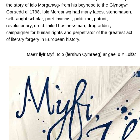
the story of Iolo Morganwg- from his boyhood to the Glynogwr
Gorsedd of 1798. Iolo Morganwg had many faces: stonemason,
self-taught scholar, poet, hymnist, politician, patriot,
revolutionary, druid, failed businessman, drug addict,
campaigner for human rights and perpetrator of the greatest act
of literary forgery in European history.
Mae'r llyfr
Myfi, Iolo
(fersiwn Cymraeg) ar gael o Y Lolfa: