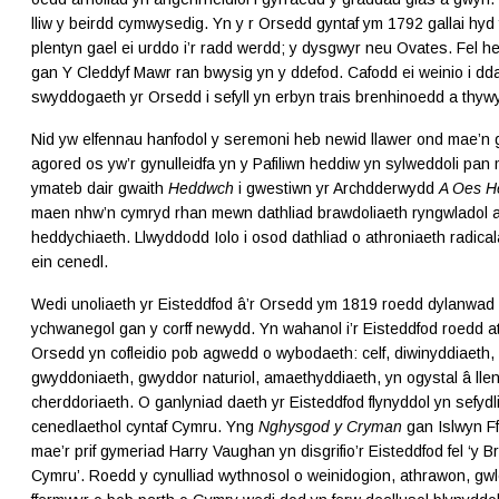
lliw y beirdd cymwysedig. Yn y r Orsedd gyntaf ym 1792 gallai hyd
plentyn gael ei urddo i’r radd werdd; y dysgwyr neu Ovates. Fel h
gan Y Cleddyf Mawr ran bwysig yn y ddefod. Cafodd ei weinio i d
swyddogaeth yr Orsedd i sefyll yn erbyn trais brenhinoedd a thyw
Nid yw elfennau hanfodol y seremoni heb newid llawer ond mae’n
agored os yw’r gynulleidfa yn y Pafiliwn heddiw yn sylweddoli pa
ymateb dair gwaith
Heddwch
i gwestiwn yr Archdderwydd
A Oes 
maen nhw’n cymryd rhan mewn dathliad brawdoliaeth ryngwladol 
heddychiaeth. Llwyddodd Iolo i osod dathliad o athroniaeth radical
ein cenedl.
Wedi unoliaeth yr Eisteddfod â’r Orsedd ym 1819 roedd dylanwad 
ychwanegol gan y corff newydd. Yn wahanol i’r Eisteddfod roedd a
Orsedd yn cofleidio pob agwedd o wybodaeth: celf, diwinyddiaeth, 
gwyddoniaeth, gwyddor naturiol, amaethyddiaeth, yn ogystal â lle
cherddoriaeth. O ganlyniad daeth yr Eisteddfod flynyddol yn sefydl
cenedlaethol cyntaf Cymru. Yng
Nghysgod y Cryman
gan Islwyn Ff
mae’r prif gymeriad Harry Vaughan yn disgrifio’r Eisteddfod fel ‘y B
Cymru’. Roedd y cynulliad wythnosol o weinidogion, athrawon, gwl