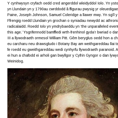
Y cynhwysyn cryfach oedd cred angerddol wleidyddol Iolo. Yn yst
yn Llundain yn y 1790au cwrddodd â ffigurau pwysig yr oleuediga
Paine, Joseph Johnson, Samuel Coleridge a llawer mwy. Yn sgîl y
Ffrengig roedd Llundain yn grochan o syniadau newydd ac athroni
radicalaidd. Roedd Iolo yn ymdrybaeddu yn ‘the unparalleled event
this age.’ Ysgrifennodd bamffledi wrth-frenhinol gyda’r bwriad o dan
III a llywodraeth ormesol William Pitt. Gêm beryglus oedd hon a ch
eu carcharu neu drawsgludo i Botany Bay am weithgareddau llai t
fe roedd eu gweithgareddau wedi cynhyrfu llywodraeth paranoid. A
ei hun a chafodd ei arholi gan bwyllgor y Cyfrin Gyngor o dan lywyd
Weinidog.