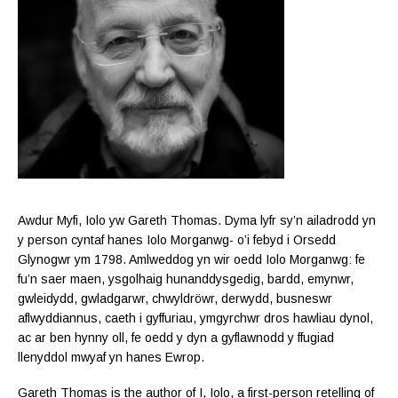
Awdur Myfi, Iolo yw Gareth Thomas. Dyma lyfr sy’n ailadrodd yn
y person cyntaf hanes Iolo Morganwg- o’i febyd i Orsedd
Glynogwr ym 1798. Amlweddog yn wir oedd Iolo Morganwg: fe
fu’n saer maen, ysgolhaig hunanddysgedig, bardd, emynwr,
gwleidydd, gwladgarwr, chwyldröwr, derwydd, busneswr
aflwyddiannus, caeth i gyffuriau, ymgyrchwr dros hawliau dynol,
ac ar ben hynny oll, fe oedd y dyn a gyflawnodd y ffugiad
llenyddol mwyaf yn hanes Ewrop.
Gareth Thomas is the author of I, Iolo, a first-person retelling of