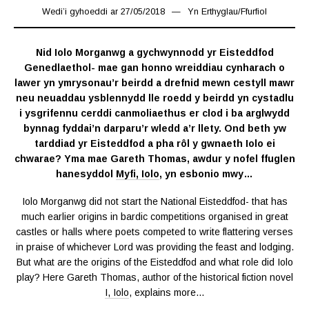
Wedi’i gyhoeddi ar
27/05/2018
26/10/2019
Yn
Erthyglau
/
Ffurfiol
Nid Iolo Morganwg a gychwynnodd yr Eisteddfod
Genedlaethol- mae gan honno wreiddiau cynharach o
lawer yn ymrysonau’r beirdd a drefnid mewn cestyll mawr
neu neuaddau ysblennydd lle roedd y beirdd yn cystadlu
i ysgrifennu cerddi canmoliaethus er clod i ba arglwydd
bynnag fyddai’n darparu’r wledd a’r llety. Ond beth yw
tarddiad yr Eisteddfod a pha rôl y gwnaeth Iolo ei
chwarae? Yma mae Gareth Thomas, awdur y nofel ffuglen
hanesyddol
Myfi, Iolo
, yn esbonio mwy…
Iolo Morganwg did not start the National Eisteddfod- that has
much earlier origins in bardic competitions organised in great
castles or halls where poets competed to write flattering verses
in praise of whichever Lord was providing the feast and lodging.
But what are the origins of the Eisteddfod and what role did Iolo
play? Here Gareth Thomas, author of the historical fiction novel
I, Iolo
, explains more…