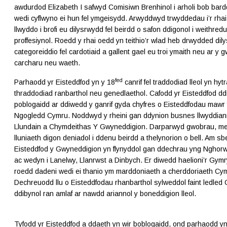
awdurdod Elizabeth I safwyd Comisiwn Brenhinol i arholi bob bar
wedi cyflwyno ei hun fel ymgeisydd. Arwyddwyd trwyddedau i’r rha
llwyddo i brofi eu dilysrwydd fel beirdd o safon ddigonol i weithredu
proffesiynol. Roedd y rhai oedd yn teithio’r wlad heb drwydded dily
categoreiddio fel cardotiaid a gallent gael eu troi ymaith neu ar y 
carcharu neu waeth.
fed
Parhaodd yr Eisteddfod yn y 18
canrif fel traddodiad lleol yn hyt
thraddodiad ranbarthol neu genedlaethol. Cafodd yr Eisteddfod d
poblogaidd ar ddiwedd y ganrif gyda chyfres o Eisteddfodau mawr
Ngogledd Cymru. Noddwyd y rheini gan ddynion busnes llwyddia
Llundain a Chymdeithas Y Gwyneddigion. Darparwyd gwobrau, me
lluniaeth digon deniadol i ddenu beirdd a thelynorion o bell. Am sb
Eisteddfod y Gwyneddigion yn flynyddol gan ddechrau yng Nghor
ac wedyn i Lanelwy, Llanrwst a Dinbych. Er diwedd haelioni’r Gymr
roedd dadeni wedi ei thanio ym marddoniaeth a cherddoriaeth Cy
Dechreuodd llu o Eisteddfodau rhanbarthol sylweddol faint ledled
ddibynol ran amlaf ar nawdd ariannol y boneddigion lleol.
Tyfodd yr Eisteddfod a ddaeth yn wir boblogaidd, ond parhaodd 