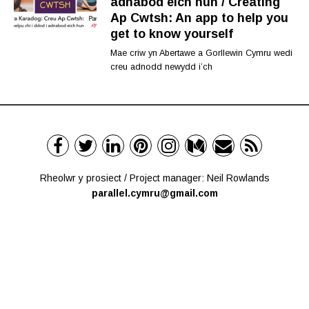
adnabod eich hun / Creating
Ap Cwtsh: An app to help you
get to know yourself
Mae criw yn Abertawe a Gorllewin Cymru wedi
creu adnodd newydd i’ch
Rheolwr y prosiect / Project manager: Neil Rowlands
parallel.cymru@gmail.com