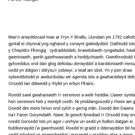
Mae’n arwyddocaol mae ar Fryn Y Briallu, Llundain ym 1792 cafod
gyntaf ei chynnal yng nghanol y corwynt gwleidyddol. Dathlodd Io
y Chwyldro Ffrengig : cydraddoldeb, brawdoliaeth ryngwladol, hawl
gweriniaeth, gwrth-gaethwasiaeth a heddychiaeth. Gweithredodd I
gyhoeddus ond dan glog defodau derwyddol a barddoniaeth mesu
oedd yn ddigon i ddrysu’r ysbiwyr, o leiaf am sbel. Yn y pen draw
sylweddolodd yr awdurdodau wir agenda Iolo a gwaharddwyd defo
Orsedd tan ddiwedd y rhyfel yn erbyn Ffrainc.
Roedd sawl gwahaniaeth i’r seremoni a welir heddiw. Llawer syml
hen seremoni heb y mentyll coeth. Ni ymddangosodd y rheini am ga
Doedd dim meini hirion ond cylch o gerrig mân. Doedd dim Dawns
na’r Faner Gorymdaith. Nawr, fe gewch fynediad i’r Orsedd trwy e
roedd Gorsedd Iolo yn agor i unrhyw un oedd yn fodlon datgan ei
foddlonrwydd i’w gwerthoedd. Roedd tri gradd o dderwyddon fel he
oedd arholiad yn angenrheidiol i gyrraedd y graddau glas a gwyn