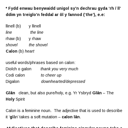
* Fydd enwau benywaidd unigol sy’n dechrau gyda ‘rh / ll’
ddim yn treiglo’n feddal ar ôl y fannod (‘the’), e.e:
llinell (b) y llinell
line the line
rhaw (b) y rhaw
shovel the shovel
Calon
(b)
heart
useful words/phrases based on calon:
Diolch o galon
thank you very much
Codi calon
to cheer up
Digalon
downhearted/depressed
Glân
clean, but also pure/holy, e.g. Yr Ysbryd
Glân
– The
Holy
Spirit
Calon is a feminine noun. The adjective that is used to describe
it ‘
g
lân’ takes a soft mutation –
calon lân
.