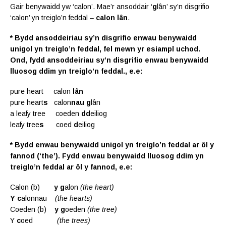
Gair benywaidd yw ‘calon’. Mae’r ansoddair ‘
g
lân’ sy’n disgrifio
‘calon’ yn treiglo’n feddal –
calon lân
.
* Bydd ansoddeiriau sy’n disgrifio enwau benywaidd
unigol yn treiglo’n feddal, fel mewn yr esiampl uchod.
Ond, fydd ansoddeiriau sy’n disgrifio enwau benywaidd
lluosog ddim yn treiglo’n feddal., e.e:
pure heart calon
lân
pure heart
s
calon
nau g
lân
a leafy tree coeden
dd
eiliog
leafy tree
s
coed
d
eiliog
* Bydd enwau benywaidd unigol yn treiglo’n feddal ar ôl y
fannod (‘the’). Fydd enwau benywaidd lluosog ddim yn
treiglo’n feddal ar ôl y fannod, e.e:
Calon (b)
y g
alon
(the heart)
Y c
alonnau
(the hearts)
Coeden (b)
y g
oeden
(the tree)
Y
c
oed
(the trees)