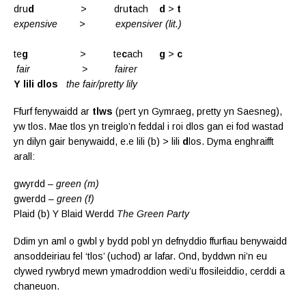
dru
d
> dru
t
ach
d
>
t
expensive
>
expensiver (lit.)
te
g
> te
c
ach
g
>
c
fair > fairer
Y lili dlos
the fair/pretty lily
Ffurf fenywaidd ar
tlws
(pert yn Gymraeg, pretty yn Saesneg),
yw tlos. Mae tlos yn treiglo’n feddal i roi dlos gan ei fod wastad
yn dilyn gair benywaidd, e.e lili (b) > lili
d
los. Dyma enghraifft
arall:
gwyrdd –
green (m)
gwerdd –
green (f)
Plaid (b) Y Blaid Werdd
The Green Party
Ddim yn aml o gwbl y bydd pobl yn defnyddio ffurfiau benywaidd
ansoddeiriau fel ‘tlos’ (uchod) ar lafar. Ond, byddwn ni’n eu
clywed rywbryd mewn ymadroddion wedi’u ffosileiddio, cerddi a
chaneuon.