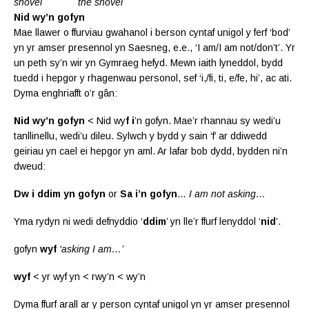
shovel the shovel
Nid wy’n gofyn
Mae llawer o ffurviau gwahanol i berson cyntaf unigol y ferf ‘bod’
yn yr amser presennol yn Saesneg, e.e., ‘I am/I am not/don’t’. Yr
un peth sy’n wir yn Gymraeg hefyd. Mewn iaith lyneddol, bydd
tuedd i hepgor y rhagenwau personol, sef ‘i,/fi, ti, e/fe, hi’, ac ati.
Dyma enghriafft o’r gân:
Nid wy’n gofyn
< Nid wy
f i
’n gofyn. Mae’r rhannau sy wedi’u
tanllinellu, wedi’u dileu. Sylwch y bydd y sain ‘f’ ar ddiwedd
geiriau yn cael ei hepgor yn aml. Ar lafar bob dydd, bydden ni’n
dweud:
Dw i ddim yn gofyn
or
Sa i’n gofyn
…
I am not asking…
Yma rydyn ni wedi defnyddio ‘
ddim
’ yn lle’r ffurf lenyddol ‘
nid
’.
gofyn
wyf
‘asking I am…’
wyf
< yr wyf yn < rwy’n < wy’n
Dyma ffurf arall ar y person cyntaf unigol yn yr amser presennol