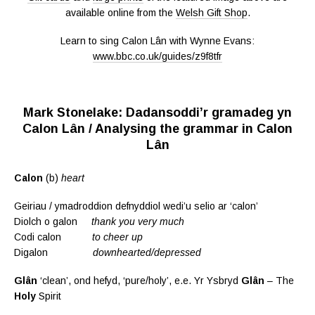
available online from the
Welsh Gift Shop
.
Learn to sing Calon Lân with Wynne Evans:
www.bbc.co.uk/guides/z9f8tfr
Mark Stonelake: Dadansoddi’r gramadeg yn
Calon Lân / Analysing the grammar in Calon
Lân
Calon
(b)
heart
Geiriau / ymadroddion defnyddiol wedi’u selio ar ‘calon’
Diolch o galon
thank you very much
Codi calon
to cheer up
Digalon
downhearted/depressed
Glân
‘clean’, ond hefyd, ‘pure/holy’, e.e. Yr Ysbryd
Glân
– The
Holy
Spirit