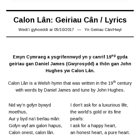
Calon Lân: Geiriau Cân / Lyrics
Wedi’i gyhoeddi ar
05/10/2017
30/12/2018
Yn
Geiriau Cân
/
Hwyl
eg
Emyn Cymraeg a ysgrifennwyd yn y canrif 19
gyda
geiriau gan Daniel James (Gwyrosydd) a thôn gan John
Hughes yw Calon Lân.
th
Calon Lân is a Welsh hymn that was written in the 19
century
with words by Daniel James and tune by John Hughes.
Nid wy’n gofyn bywyd
I don’t ask for a luxurious life,
moethus,
the world’s gold or its fine
Aur y byd na’i berlau mân:
pearls:
Gofyn wyf am galon hapus,
I ask for a happy heart,
Calon onest, calon lân.
an honest heart, a pure heart.