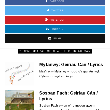
FACEBOOK
TWITTER
PINTEREST
LINKEDIN
EMAIL
Y DIWEDDARAF ODDI WRTH GEIRIAU CÂN
Myfanwy: Geiriau Cân / Lyrics
Mae’r enw Myfanwy yn dod o’r gair Annwyl.
Cyfansoddwyd y gân yn
Sosban Fach: Geiriau Cân /
Lyrics
Sosban Fach yw un o’r caneuon gwerin