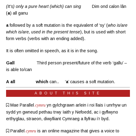
(It’s) only a pure heart (which) can sing
Dim ond calon lân
(
a
) all ganu
a
followed by a soft mutation is the equivalent of ‘sy’ (
who is/are
which is/are, used in the present tense
), but is used with short
form verbs (verbs with an ending added).
It is often omitted in speech, as it is in the song.
Gall
Third person present/future of the verb ‘gallu’ –
is able to/can
A
all
which
can.. ‘
a
’ causes a soft mutation.
ABOUT THIS SITE
Mae Parallel
yn gylchgrawn
arlein
i roi llais i unrhyw un
.cymru
sydd yn gwneud pethau trwy Iaith y Nefoedd, ac i gyflwyno
erthyglau, straeon, diwylliant Cymraeg a llyfrau i’r byd.
Parallel
is an online magazine
that gives a voice to
.cymru