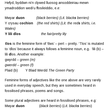
Hefyd, byddwn ni’n clywed lluosog ansoddeiriau mewn
ymadroddion wedi’u ffosileiddio, e.e:
Mwyar
duon
(black berries) (Lit. black
s
berries)
Y crysau
cochion
(the red shirts) (Lit. the red
s
shirts, i.e.
Wales)
Y lili
dlos
the fair/pretty lily
tlos
is the feminine form of ‘tlws’ – pert – pretty. ‘Tlos’ is mutated
to ‘dlos’ because it always follows a feminine noun, e.g. ‘lili (b) –
lili
d
los. Another example:
gwyrdd –
green (m)
gwerdd – green (f)
Plaid (b)
Y Blaid Werdd
The Green Party
Feminine forms of adjectives like the one above are very rarely
used in everyday speech, but they are sometimes heard in
fossilised phrases, poems and songs.
Some plural adjectives are heard in fossilised phrases, e.g:
Mwyar
duon
(
black berries
) (
Lit. black
s
berries
)