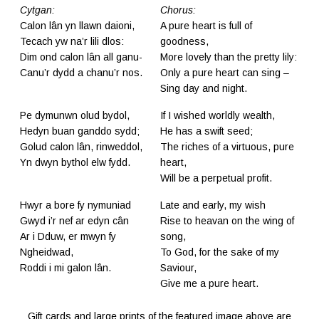
Cytgan:
Chorus:
Calon lân yn llawn daioni,
A pure heart is full of
Tecach yw na’r lili dlos:
goodness,
Dim ond calon lân all ganu-
More lovely than the pretty lily:
Canu’r dydd a chanu’r nos.
Only a pure heart can sing –
Sing day and night.
Pe dymunwn olud bydol,
If I wished worldly wealth,
Hedyn buan ganddo sydd;
He has a swift seed;
Golud calon lân, rinweddol,
The riches of a virtuous, pure
Yn dwyn bythol elw fydd.
heart,
Will be a perpetual profit.
Hwyr a bore fy nymuniad
Late and early, my wish
Gwyd i’r nef ar edyn cân
Rise to heavan on the wing of
Ar i Dduw, er mwyn fy
song,
Ngheidwad,
To God, for the sake of my
Roddi i mi galon lân.
Saviour,
Give me a pure heart.
Gift cards
and
large prints
of the featured image above are