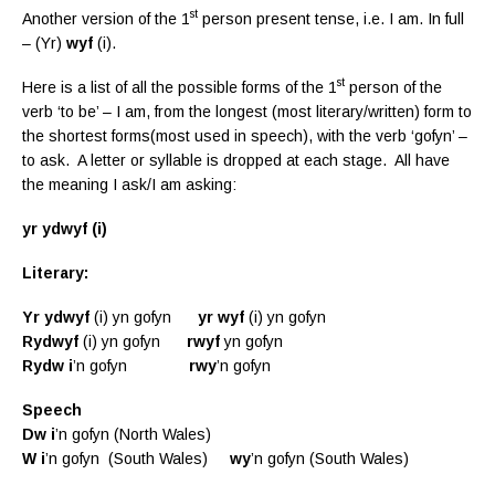
st
Another version of the 1
person present tense, i.e. I am. In full
– (Yr)
wyf
(i).
st
Here is a list of all the possible forms of the 1
person of the
verb ‘to be’ – I am, from the longest (most literary/written) form to
the shortest forms(most used in speech), with the verb ‘gofyn’ –
to ask. A letter or syllable is dropped at each stage. All have
the meaning I ask/I am asking:
yr ydwyf (i)
Literary:
Yr ydwyf
(i) yn gofyn
yr wyf
(i) yn gofyn
R
ydwyf
(i) yn gofyn
rwyf
yn gofyn
R
ydw
i
’n gofyn
rwy
’n gofyn
Speech
Dw
i
’n gofyn (North Wales)
W
i
’n gofyn (South Wales)
wy
’n gofyn (South Wales)