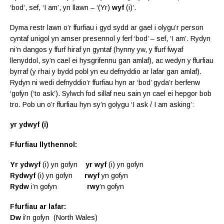
‘bod’, sef, ‘I am’, yn llawn – ‘(Yr)
wyf
(i)’.
Dyma restr lawn o’r ffurfiau i gyd sydd ar gael i olygu’r person
cyntaf unigol yn amser presennol y ferf ‘bod’ – sef, ‘I am’. Rydyn
ni’n dangos y ffurf hiraf yn gyntaf (hynny yw, y ffurf fwyaf
llenyddol, sy’n cael ei hysgrifennu gan amlaf), ac wedyn y ffurfiau
byrraf (y rhai y bydd pobl yn eu defnyddio ar lafar gan amlaf).
Rydyn ni wedi defnyddio’r ffurfiau hyn ar ‘bod’ gyda’r berfenw
‘gofyn (‘to ask’). Sylwch fod sillaf neu sain yn cael ei hepgor bob
tro. Pob un o’r ffurfiau hyn sy’n golygu ‘I ask / I am asking’:
yr ydwyf (i)
Ffurfiau llythennol:
Yr ydwyf
(i) yn gofyn
yr wyf
(i) yn gofyn
Rydwyf
(i) yn gofyn
rwyf
yn gofyn
Rydw
i’n gofyn
rwy
’n gofyn
Ffurfiau ar lafar:
Dw i
’n gofyn (North Wales)