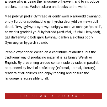
anyone who is using the language of heaven, and to introduce
articles, stories, Welsh culture and books to the world.
Mae pobl yn profi’r Gymraeg ar gontinwwm o alluoedd gwahanol,
ond y ffordd draddodiadol o gynhyrchu deunydd yw mewn dull
deuol. Trwy gyflwyno cynnwys unigryw ochr yn ochr, yn ‘paralel’,
ac wedi’u graddoli yn ôl hyfedredd (
Anffurfiol
,
Ffurfiol
,
Llenyddol
),
gall darllenwyr o bob gallu fwynhau darllen a sicrhau bod y
Gymraeg yn hygyrch i bawb.
People experience Welsh on a continuum of abilities, but the
traditional way of producing material is as binary Welsh or
English. By presenting unique content side by side, in parallel,
sequenced by level of proficiency (
Informal
,
Formal
,
Literary
),
readers of all abilities can enjoy reading and ensure the
language is accessible to all.
POPULAR RESOURCES