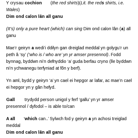
Y
crysau
cochion
(
the red shirts
)(
Lit. the red
s
shirts, i.e.
Wales
)
Dim ond calon lân all ganu
(It’s) only a pure heart (which) can sing
Dim ond calon lân (
a
) all
ganu
Mae’r geiryn
a
wedi’i ddilyn gan dreiglad meddal yn golygu’r un
peth â ‘sy’
(‘who is / who are’ yn yr amser presennol)
. Fodd
bynnag, byddwn ni’n defnyddio ‘a’ guda berfau cryno (lle byddwn
ni’n ychwanegu terfyniad at fôn y berf).
Yn aml, bydd y geiryn ‘a’ yn cael ei hepgor ar lafar, ac mae’n cael
ei hepgor yn y gân hefyd.
Gall
trydydd person unigol y ferf ‘gallu’ yn yr amser
presennol / dyfodol – is able to/can
A all
‘
which
can..’ Sylwch fod y geiryn
a
yn achosi treiglad
meddal
Dim ond calon lân all ganu