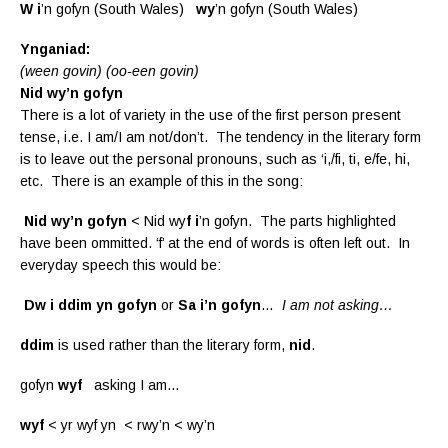
W i
’n gofyn (South Wales)
wy
’n gofyn (South Wales)
Ynganiad:
(ween govin) (oo-een govin)
Nid wy’n gofyn
There is a lot of variety in the use of the first person present
tense, i.e. I am/I am not/don’t. The tendency in the literary form
is to leave out the personal pronouns, such as ‘i,/fi, ti, e/fe, hi,
etc. There is an example of this in the song:
Nid wy’n gofyn
< Nid wy
f
i
’n gofyn. The parts highlighted
have been ommitted. ‘f’ at the end of words is often left out. In
everyday speech this would be:
Dw
i
ddim
yn gofyn
or
Sa i’n gofyn
…
I am not asking…
ddim
is used rather than the literary form,
nid
.
gofyn
wyf
asking I am…
wyf
< yr wyf yn < rwy’n < wy’n