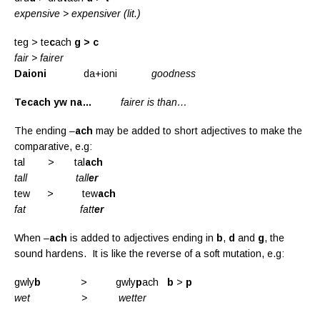
expensive > expensiver (lit.)
teg > te
c
ach
g > c
fair > fairer
Daioni
da+ioni
goodness
Tecach yw na…
fairer is than…
The ending –
ach
may be added to short adjectives to make the
comparative, e.g:
tal > tal
ach
tall
tall
er
tew > tew
ach
fat fatt
er
When –
ach
is added to adjectives ending in
b
,
d
and
g
, the
sound hardens. It is like the reverse of a soft mutation, e.g:
gwly
b
> gwly
p
ach
b
>
p
wet > wetter