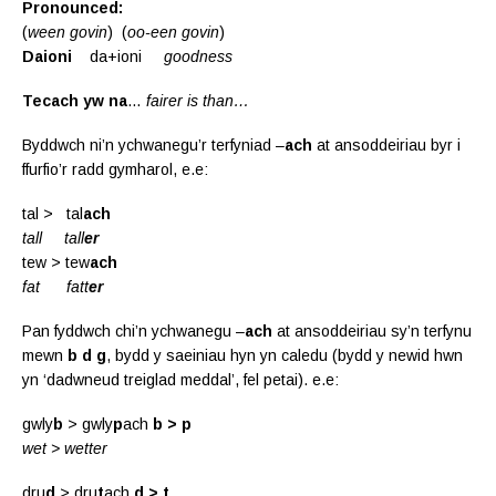
Pronounced:
(
ween govin
) (
oo-een govin
)
Daioni
da+ioni
goodness
Tecach yw na
…
fairer is than…
Byddwch ni’n ychwanegu’r terfyniad –
ach
at ansoddeiriau byr i
ffurfio’r radd gymharol, e.e:
tal > tal
ach
tall tall
er
tew > tew
ach
fat fatt
er
Pan fyddwch chi’n ychwanegu –
ach
at ansoddeiriau sy’n terfynu
mewn
b
d
g
, bydd y saeiniau hyn yn caledu (bydd y newid hwn
yn ‘dadwneud treiglad meddal’, fel petai). e.e:
gwly
b
> gwly
p
ach
b > p
wet > wetter
dru
d
> dru
t
ach
d > t