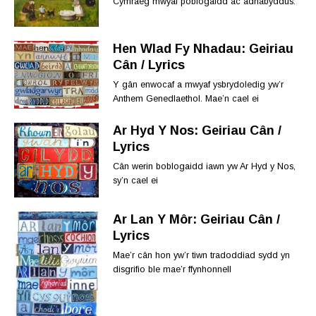
Cymraeg mwyaf poblogaidd ac adnabyddus.
Hen Wlad Fy Nhadau: Geiriau
Cân / Lyrics
Y gân enwocaf a mwyaf ysbrydoledig yw’r
Anthem Genedlaethol. Mae’n cael ei
Ar Hyd Y Nos: Geiriau Cân /
Lyrics
Cân werin boblogaidd iawn yw Ar Hyd y Nos,
sy’n cael ei
Ar Lan Y Môr: Geiriau Cân /
Lyrics
Mae’r cân hon yw’r tiwn tradoddiad sydd yn
disgrifio ble mae’r ffynhonnell