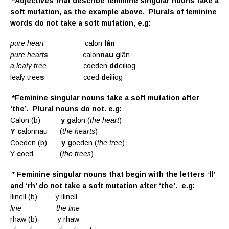
*Adjectives that describe feminine singular nouns take a
soft mutation, as the example above. Plurals of feminine
words do not take a soft mutation, e.g:
pure heart
calon
lân
pure heart
s
calon
nau g
lân
a leafy tree
coeden
dd
eiliog
leafy tree
s
coed
d
eiliog
*Feminine singular nouns take a soft mutation after
‘the’. Plural nouns do not. e.g:
Calon (b)
y g
alon (
the heart
)
Y c
alonnau (
the hearts
)
Coeden (b)
y g
oeden (
the tree
)
Y
c
oed (
the trees
)
* Feminine singular nouns that begin with the letters ‘ll’
and ‘rh’ do not take a soft mutation after ‘the’. e.g:
llinell (b) y llinell
line the line
rhaw (b) y rhaw