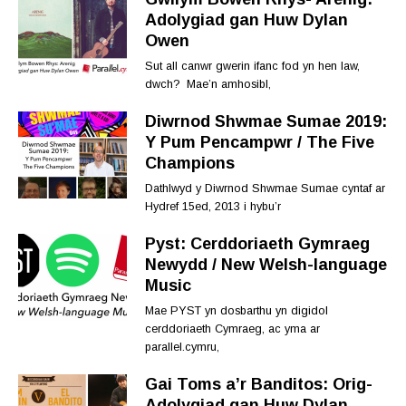
Adolygiad gan Huw Dylan
Owen
Sut all canwr gwerin ifanc fod yn hen law,
dwch? Mae’n amhosibl,
Diwrnod Shwmae Sumae 2019:
Y Pum Pencampwr / The Five
Champions
Dathlwyd y Diwrnod Shwmae Sumae cyntaf ar
Hydref 15ed, 2013 i hybu’r
Pyst: Cerddoriaeth Gymraeg
Newydd / New Welsh-language
Music
Mae PYST yn dosbarthu yn digidol
cerddoriaeth Cymraeg, ac yma ar
parallel.cymru,
Gai Toms a’r Banditos: Orig-
Adolygiad gan Huw Dylan