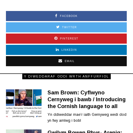
FACEBOOK
TWITTER
PINTEREST
LINKEDIN
EMAIL
Y DIWEDDARAF ODDI WRTH ANFFURFIOL
Sam Brown: Cyflwyno
Cernyweg i bawb / Introducing
the Cornish language to all
Yn ddiweddar mae’r iaith Gernyweg wedi dod
yn fwy amlwg i bobl
Gwilym Bowen Rhys- Arenig: