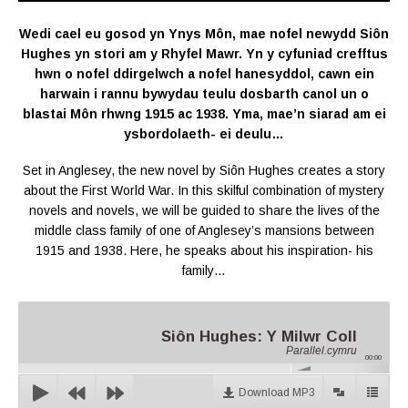
Wedi cael eu gosod yn Ynys Môn, mae nofel newydd Siôn
Hughes yn stori am y Rhyfel Mawr. Yn y cyfuniad crefftus
hwn o nofel ddirgelwch a nofel hanesyddol, cawn ein
harwain i rannu bywydau teulu dosbarth canol un o
blastai Môn rhwng 1915 ac 1938. Yma, mae’n siarad am ei
ysbordolaeth- ei deulu…
Set in Anglesey, the new novel by Siôn Hughes creates a story
about the First World War. In this skilful combination of mystery
novels and novels, we will be guided to share the lives of the
middle class family of one of Anglesey’s mansions between
1915 and 1938. Here, he speaks about his inspiration- his
family…
Siôn Hughes: Y Milwr Coll
Parallel.cymru
00:00
Download MP3