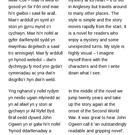
Milwr Coll – mae hi wedi ei
mystery at its heart – it is set
gosod yn Sir Fôn ond mae
in Anglesey but travels around
hi’n gwibio i sawl lle arall.
to many other places. The
Mae’r arddull yn syml a’r
style is simple and the story
stori yn gyrru mynd o’r
moves rapidly from the start. It
cychwyn. Mae hi’n nofel ar
is a novel for readers who
gyfer darllenydd sydd yn
enjoy a mystery and some
mwynhau dirgelwch a sawl
unexpected turns. My style is
tro annisgwyl. Mae fy arddull
highly visual – I imagine
yn hynod weledol – dwi’n
myself there with the
dychmygu fy mod yno gyda’r
characters and then I write
cymeriadau ac yna dwi’n
down what I see.
disgrifio’r hyn dwi’n weld.
Yng nghanol y nofel rydym
In the middle of the novel we
yn neidio ugain mlynedd ac
jump twenty years and take
yn ail afael yn y stori ar
up the story again at the
gychwyn yr Ail Ryfel Byd.
onset of the Second World
Braf oedd clywed John
War. It was great to hear John
Ogwen yn ei galw hi’n nofel
Ogwen call it 'an outstandingly
'hynod ddarllenadwy a
readable and gripping novel'.