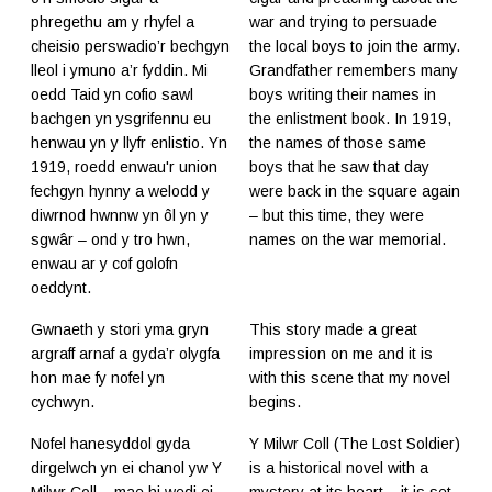
phregethu am y rhyfel a
war and trying to persuade
cheisio perswadio’r bechgyn
the local boys to join the army.
lleol i ymuno a’r fyddin. Mi
Grandfather remembers many
oedd Taid yn cofio sawl
boys writing their names in
bachgen yn ysgrifennu eu
the enlistment book. In 1919,
henwau yn y llyfr enlistio. Yn
the names of those same
1919, roedd enwau'r union
boys that he saw that day
fechgyn hynny a welodd y
were back in the square again
diwrnod hwnnw yn ôl yn y
– but this time, they were
sgwâr – ond y tro hwn,
names on the war memorial.
enwau ar y cof golofn
oeddynt.
Gwnaeth y stori yma gryn
This story made a great
argraff arnaf a gyda’r olygfa
impression on me and it is
hon mae fy nofel yn
with this scene that my novel
cychwyn.
begins.
Nofel hanesyddol gyda
Y Milwr Coll (The Lost Soldier)
dirgelwch yn ei chanol yw Y
is a historical novel with a