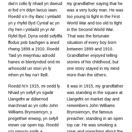
dwi’n cofio fy nhaid yn dweud
my grandfather saying that he
ei fod o’n ddyn lwcus iawn.
was a very lucky man. He was
Roedd o’n rhy ifanc i ymladd
too young to fight in the First
yn y rhyfel Byd Cyntaf ac yn
World War and too old to fight
rhy hen i ymladd yn yr Ail
in the Second World War.
Ryfel Byd. Dyna oedd sefyllfa
That was the fortunate
ffodus pob bachgen a aned
situation of every boy born
rhwng 1899 a 1910. Roedd
between 1899 and 1910.
Taid yn mwynhau adrodd
Grandfather enjoyed telling
hanes ei blentyndod ond mi
stories of his childhood, but
arhosodd un stori yn fy
one story stayed in my mind
mhen yn fwy na’r lleill.
more than the others.
Roedd hi’n 1915, mi oedd fy
It was in 1915, my grandfather
Nhaid yn sefyll yn sgwâr
was standing in the square at
Llangefni ar ddiwrnod
Llangefni on market day and
marchnad ac yn cofio John
remembers John Williams
Williams Brynsiencyn, y
Brynsiencyn, the famous
pregethwr enwog, yn sefyll
preacher, standing in an open
mewn car open top. Roedd
top car. He was smoking a
o'n smocio sigâr a
cigar and preaching about the