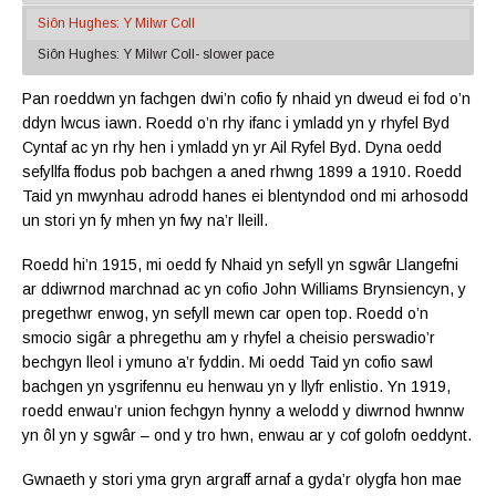
Siôn Hughes: Y Milwr Coll
Siôn Hughes: Y Milwr Coll- slower pace
Pan roeddwn yn fachgen dwi’n cofio fy nhaid yn dweud ei fod o’n
ddyn lwcus iawn. Roedd o’n rhy ifanc i ymladd yn y rhyfel Byd
Cyntaf ac yn rhy hen i ymladd yn yr Ail Ryfel Byd. Dyna oedd
sefyllfa ffodus pob bachgen a aned rhwng 1899 a 1910. Roedd
Taid yn mwynhau adrodd hanes ei blentyndod ond mi arhosodd
un stori yn fy mhen yn fwy na’r lleill.
Roedd hi’n 1915, mi oedd fy Nhaid yn sefyll yn sgwâr Llangefni
ar ddiwrnod marchnad ac yn cofio John Williams Brynsiencyn, y
pregethwr enwog, yn sefyll mewn car open top. Roedd o’n
smocio sigâr a phregethu am y rhyfel a cheisio perswadio’r
bechgyn lleol i ymuno a’r fyddin. Mi oedd Taid yn cofio sawl
bachgen yn ysgrifennu eu henwau yn y llyfr enlistio. Yn 1919,
roedd enwau’r union fechgyn hynny a welodd y diwrnod hwnnw
yn ôl yn y sgwâr – ond y tro hwn, enwau ar y cof golofn oeddynt.
Gwnaeth y stori yma gryn argraff arnaf a gyda’r olygfa hon mae