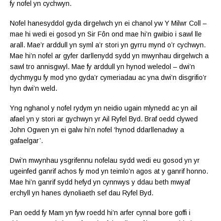
fy nofel yn cychwyn.
Nofel hanesyddol gyda dirgelwch yn ei chanol yw Y Milwr Coll –
mae hi wedi ei gosod yn Sir Fôn ond mae hi’n gwibio i sawl lle
arall. Mae’r arddull yn syml a’r stori yn gyrru mynd o’r cychwyn.
Mae hi’n nofel ar gyfer darllenydd sydd yn mwynhau dirgelwch a
sawl tro annisgwyl. Mae fy arddull yn hynod weledol – dwi’n
dychmygu fy mod yno gyda’r cymeriadau ac yna dwi’n disgrifio’r
hyn dwi’n weld.
Yng nghanol y nofel rydym yn neidio ugain mlynedd ac yn ail
afael yn y stori ar gychwyn yr Ail Ryfel Byd. Braf oedd clywed
John Ogwen yn ei galw hi’n nofel ‘hynod ddarllenadwy a
gafaelgar’.
Dwi’n mwynhau ysgrifennu nofelau sydd wedi eu gosod yn yr
ugeinfed ganrif achos fy mod yn teimlo’n agos at y ganrif honno.
Mae hi’n ganrif sydd hefyd yn cynnwys y ddau beth mwyaf
erchyll yn hanes dynoliaeth sef dau Ryfel Byd.
Pan oedd fy Mam yn fyw roedd hi’n arfer cynnal bore goffi i