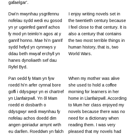
gafaelgar'.
Dwi’n mwynhau ysgrifennu
I enjoy writing novels set in
nofelau sydd wedi eu gosod
the twentieth century because
yn yr ugeinfed ganrif achos
I feel close to that century. It is
fy mod yn teimlo’n agos at y
also a century that contains
ganrif honno. Mae hi’n ganrif
the two most terrible things in
sydd hefyd yn cynnwys y
human history, that is, two
ddau beth mwyaf erchyll yn
World Wars.
hanes dynoliaeth sef dau
Ryfel Byd.
Pan oedd fy Mam yn fyw
When my mother was alive
roedd hi’n arfer cynnal bore
she used to hold a coffee
goffi i ddysgwyr yn ei chartref
morning for learners in her
yn Llanfairpwll. Yn ôl Mam
home in Llanfairpwll. According
roedd ei dosbarth o
to Mum her class enjoyed my
ddysgwyr wedi mwynhau fy
novels because there was no
nofelau achos doedd dim
need for a dictionary when
angen geiriadur arnynt wrth
reading them. I was very
eu darllen. Roeddwn yn falch
pleased that my novels had