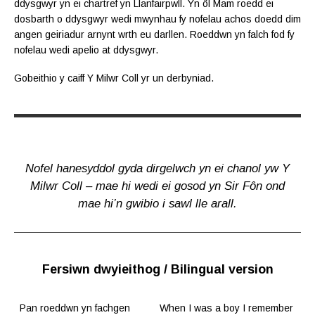
ddysgwyr yn ei chartref yn Llanfairpwll. Yn ôl Mam roedd ei
dosbarth o ddysgwyr wedi mwynhau fy nofelau achos doedd dim
angen geiriadur arnynt wrth eu darllen. Roeddwn yn falch fod fy
nofelau wedi apelio at ddysgwyr.
Gobeithio y caiff Y Milwr Coll yr un derbyniad.
Nofel hanesyddol gyda dirgelwch yn ei chanol yw Y
Milwr Coll – mae hi wedi ei gosod yn Sir Fôn ond
mae hi’n gwibio i sawl lle arall.
Fersiwn dwyieithog / Bilingual version
Pan roeddwn yn fachgen
When I was a boy I remember