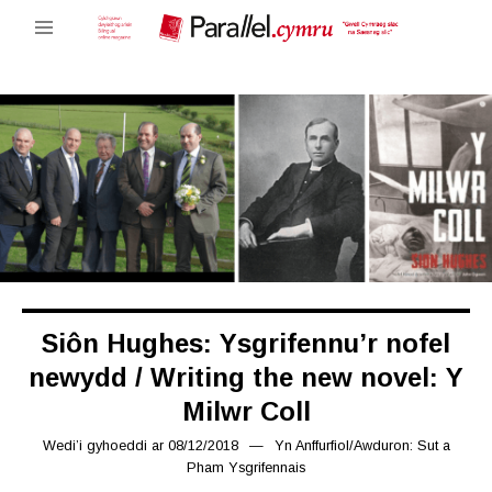
Siôn Hughes: Ysgrifennu’r nofel
newydd / Writing the new novel: Y
Milwr Coll
Wedi’i gyhoeddi ar
08/12/2018
15/03/2019
Yn
Anffurfiol
/
Awduron: Sut a
Pham Ysgrifennais