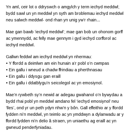
Yn aml, ceir lot o ddryswch o amgylch y term iechyd meddwl;
bydd sawl un yn meddwl yn syth am broblemau iechyd meddwl
neu salwch meddwl- ond rhan yn unig yw’r rhain…
Mae gan bawb ‘iechyd meddwl’; mae gan bob un ohonom gorff
ac ymennydd, ac felly mae gennym i gyd iechyd corfforol ac
iechyd meddwl.
Gallwn feddwl am iechyd meddwl yn nhermau:
• Y ffordd a deimlwn am ein hunain a’r pobl o’n cwmpas
• Ein gallu i wneud a chadw ffrindiau a pherthnasau
• Ein gallu i ddysgu gan eraill
• Ein gallu i ddatblygu’n seicolegol ac yn emosiynol.
Mae’n rywbeth sy’n newid ar adegau gwahanol o’n bywydau a
bydd rhai pobl yn meddwl amdano fel ‘iechyd emosiynol’ neu
‘lles’, ond yr un peth ydyn nhw’n y bôn. Gall effeithio ar y ffordd
fydden ni’n meddwl, yn teimlo ac yn ymddwyn a dylanwadu ar y
ffordd fydden ni’n delio â straen, yn uniaethu ag eraill ac yn
gwneud penderfyniadau.