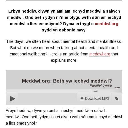
Erbyn heddiw, clywn yn aml am iechyd meddwl a salwch
meddwl. Ond beth ydyn ni’n ei olygu wrth sôn am iechyd
meddwl a lles emosiynol? Dyma erthygl o
meddwl.org
sydd yn esbonio mwy:
The days, we often hear about mental health and mental illness.
But what do we mean when talking about mental health and
emotional wellbeing? Here is an article from
meddwl.org
that
explains more:
Meddwl.org: Beth yw iechyd meddwl?
Parallel.cymru
00:00
Download MP3
Erbyn heddiw, clywn yn aml am iechyd meddwl a salwch
meddwl. Ond beth ydyn ni’n ei olygu wrth sôn am iechyd meddwl
a lles emosiynol?