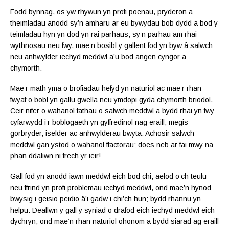
Fodd bynnag, os yw rhywun yn profi poenau, pryderon a
theimladau anodd sy’n amharu ar eu bywydau bob dydd a bod y
teimladau hyn yn dod yn rai parhaus, sy’n parhau am rhai
wythnosau neu fwy, mae’n bosibl y gallent fod yn byw â salwch
neu anhwylder iechyd meddwl a’u bod angen cyngor a
chymorth.
Mae’r math yma o brofiadau hefyd yn naturiol ac mae’r rhan
fwyaf o bobl yn gallu gwella neu ymdopi gyda chymorth briodol.
Ceir nifer o wahanol fathau o salwch meddwl a bydd rhai yn fwy
cyfarwydd i’r boblogaeth yn gyffredinol nag eraill, megis
gorbryder, iselder ac anhwylderau bwyta. Achosir salwch
meddwl gan ystod o wahanol ffactorau; does neb ar fai mwy na
phan ddaliwn ni frech yr ieir!
Gall fod yn anodd iawn meddwl eich bod chi, aelod o’ch teulu
neu ffrind yn profi problemau iechyd meddwl, ond mae’n hynod
bwysig i geisio peidio â’i gadw i chi’ch hun; bydd rhannu yn
helpu. Deallwn y gall y syniad o drafod eich iechyd meddwl eich
dychryn, ond mae’n rhan naturiol ohonom a bydd siarad ag eraill