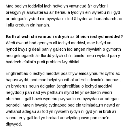
Mae bod yn feddyliol iach hefyd yn ymwneud â’r cryfder i
oresgyn yr anawsterau a’r heriau a fydd yn ein wynebu ni i gyd
ar adegau’n ystod ein bywydau- i fod â hyder ac hunanbarch ac
i allu credu’n ein hunain.
Beth allwch chi wneud i edrych ar ôl eich iechyd meddwl?
Wedi dweud bod gennym oll iechyd meddwl, mae hefyd yn
hynod bwysig deall pan y gallech fod angen rhywfath o gymorth
neu gefnogaeth â’r ffordd ydych chi’n teimlo- neu i wybod pan y
byddech efallai’n profi problem fwy difrifol.
Enghreifftiau o iechyd meddwl positif yw emosiynau fel cyffro ac
hapusrwydd, ond mae hefyd yn eithaf arferol i deimlo’n boenus,
yn bryderus neu’n ddigalon (enghreifftiau o iechyd meddwl
negyddol) pan nad yw pethau’n mynd fel yr oeddech wedi’i
obeithio – gall bawb wynebu pwysau’n eu bywydau ar adegau
penodol. Mae’n bwysig cydnabod bod ein teimladau’n newid ar
wahanol adegau a’i fod yn rywbeth rydyn ni gyd yn ei brofi a’i
rannu, er y gall fod yn brofiad ansefydlog iawn pan mae’n
digwydd.