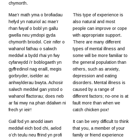
chymorth.
Mae’r math yma o brofiadau
This type of experience is
hefyd yn naturiol ac mae’r
also natural and most
rhan fwyaf o bobl yn gallu
people can improve or cope
gwella neu ymdopi gyda
with appropriate support.
chymorth briodol. Ceir nifer o
There are many different
wahanol fathau o salwch
types of mental illness and
meddwl a bydd rhai yn fwy
some will be more familiar to
cyfarwydd i’r boblogaeth yn
the general population than
gyffredinol nag eraill, megis
others, such as anxiety,
gorbryder, iselder ac
depression and eating
anhwylderau bwyta. Achosir
disorders. Mental illness is
salwch meddwl gan ystod o
caused by a range of
wahanol ffactorau; does neb
different factors; no-one is at
ar fai mwy na phan ddaliwn ni
fault more than when we
frech yr ieir!
catch chicken pox!
Gall fod yn anodd iawn
It can be very difficult to think
meddwl eich bod chi, aelod
that you, a member of your
o’ch teulu neu ffrind yn profi
family or friend experience