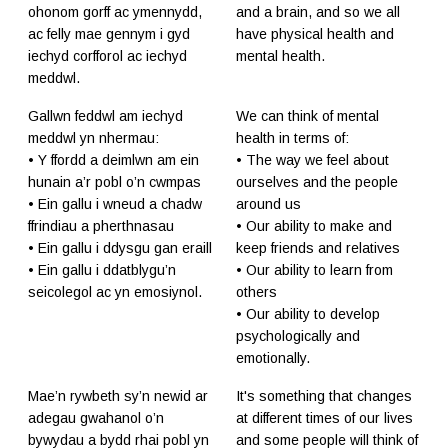
ohonom gorff ac ymennydd,
and a brain, and so we all
ac felly mae gennym i gyd
have physical health and
iechyd corfforol ac iechyd
mental health.
meddwl.
Gallwn feddwl am iechyd
We can think of mental
meddwl yn nhermau:
health in terms of:
• Y ffordd a deimlwn am ein
• The way we feel about
hunain a’r pobl o’n cwmpas
ourselves and the people
• Ein gallu i wneud a chadw
around us
ffrindiau a pherthnasau
• Our ability to make and
• Ein gallu i ddysgu gan eraill
keep friends and relatives
• Ein gallu i ddatblygu’n
• Our ability to learn from
seicolegol ac yn emosiynol.
others
• Our ability to develop
psychologically and
emotionally.
Mae’n rywbeth sy’n newid ar
It's something that changes
adegau gwahanol o’n
at different times of our lives
bywydau a bydd rhai pobl yn
and some people will think of