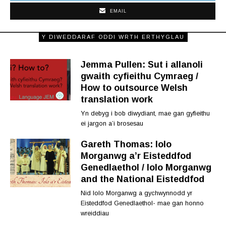
EMAIL
Y DIWEDDARAF ODDI WRTH ERTHYGLAU
Jemma Pullen: Sut i allanoli
gwaith cyfieithu Cymraeg /
How to outsource Welsh
translation work
Yn debyg i bob diwydiant, mae gan gyfieithu
ei jargon a’i brosesau
Gareth Thomas: Iolo
Morganwg a’r Eisteddfod
Genedlaethol / Iolo Morganwg
and the National Eisteddfod
Nid Iolo Morganwg a gychwynnodd yr
Eisteddfod Genedlaethol- mae gan honno
wreiddiau