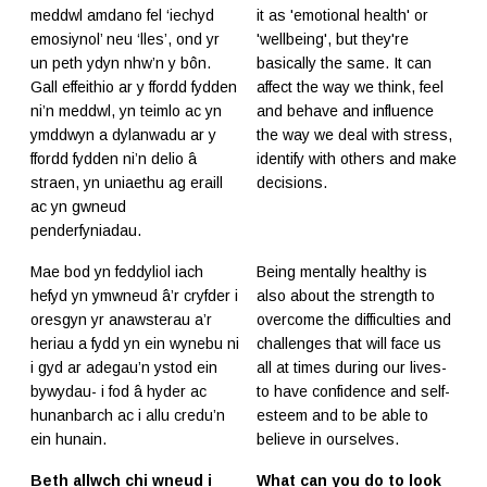
meddwl amdano fel ‘iechyd
it as 'emotional health' or
emosiynol’ neu ‘lles’, ond yr
'wellbeing', but they're
un peth ydyn nhw’n y bôn.
basically the same. It can
Gall effeithio ar y ffordd fydden
affect the way we think, feel
ni’n meddwl, yn teimlo ac yn
and behave and influence
ymddwyn a dylanwadu ar y
the way we deal with stress,
ffordd fydden ni’n delio â
identify with others and make
straen, yn uniaethu ag eraill
decisions.
ac yn gwneud
penderfyniadau.
Mae bod yn feddyliol iach
Being mentally healthy is
hefyd yn ymwneud â’r cryfder i
also about the strength to
oresgyn yr anawsterau a’r
overcome the difficulties and
heriau a fydd yn ein wynebu ni
challenges that will face us
i gyd ar adegau’n ystod ein
all at times during our lives-
bywydau- i fod â hyder ac
to have confidence and self-
hunanbarch ac i allu credu’n
esteem and to be able to
ein hunain.
believe in ourselves.
Beth allwch chi wneud i
What can you do to look