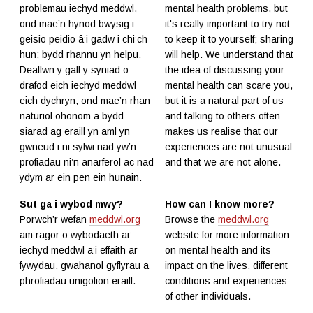
problemau iechyd meddwl,
mental health problems, but
ond mae’n hynod bwysig i
it's really important to try not
geisio peidio â’i gadw i chi’ch
to keep it to yourself; sharing
hun; bydd rhannu yn helpu.
will help. We understand that
Deallwn y gall y syniad o
the idea of discussing your
drafod eich iechyd meddwl
mental health can scare you,
eich dychryn, ond mae’n rhan
but it is a natural part of us
naturiol ohonom a bydd
and talking to others often
siarad ag eraill yn aml yn
makes us realise that our
gwneud i ni sylwi nad yw’n
experiences are not unusual
profiadau ni’n anarferol ac nad
and that we are not alone.
ydym ar ein pen ein hunain.
Sut ga i wybod mwy?
How can I know more?
Porwch’r wefan
meddwl.org
Browse the
meddwl.org
am ragor o wybodaeth ar
website for more information
iechyd meddwl a’i effaith ar
on mental health and its
fywydau, gwahanol gyflyrau a
impact on the lives, different
phrofiadau unigolion eraill.
conditions and experiences
of other individuals.