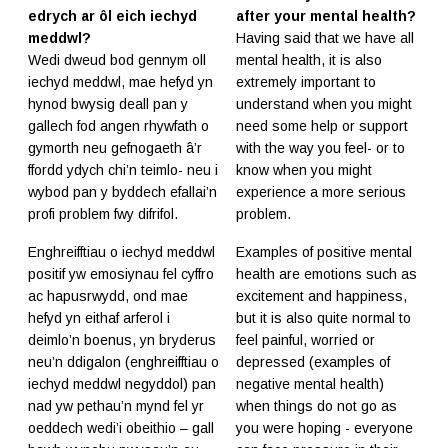
edrych ar ôl eich iechyd
after your mental health?
meddwl?
Having said that we have all
Wedi dweud bod gennym oll
mental health, it is also
iechyd meddwl, mae hefyd yn
extremely important to
hynod bwysig deall pan y
understand when you might
gallech fod angen rhywfath o
need some help or support
gymorth neu gefnogaeth â’r
with the way you feel- or to
ffordd ydych chi’n teimlo- neu i
know when you might
wybod pan y byddech efallai’n
experience a more serious
profi problem fwy difrifol.
problem.
Enghreifftiau o iechyd meddwl
Examples of positive mental
positif yw emosiynau fel cyffro
health are emotions such as
ac hapusrwydd, ond mae
excitement and happiness,
hefyd yn eithaf arferol i
but it is also quite normal to
deimlo’n boenus, yn bryderus
feel painful, worried or
neu’n ddigalon (enghreifftiau o
depressed (examples of
iechyd meddwl negyddol) pan
negative mental health)
nad yw pethau’n mynd fel yr
when things do not go as
oeddech wedi’i obeithio – gall
you were hoping - everyone