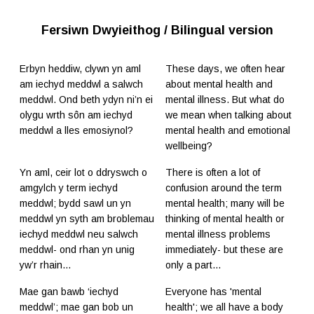
Fersiwn Dwyieithog / Bilingual version
Erbyn heddiw, clywn yn aml
These days, we often hear
am iechyd meddwl a salwch
about mental health and
meddwl. Ond beth ydyn ni’n ei
mental illness. But what do
olygu wrth sôn am iechyd
we mean when talking about
meddwl a lles emosiynol?
mental health and emotional
wellbeing?
Yn aml, ceir lot o ddryswch o
There is often a lot of
amgylch y term iechyd
confusion around the term
meddwl; bydd sawl un yn
mental health; many will be
meddwl yn syth am broblemau
thinking of mental health or
iechyd meddwl neu salwch
mental illness problems
meddwl- ond rhan yn unig
immediately- but these are
yw’r rhain…
only a part...
Mae gan bawb ‘iechyd
Everyone has 'mental
meddwl’; mae gan bob un
health'; we all have a body