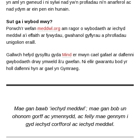
yn aml yn gwneud i ni sylwi nad yw’n profiadau ni’n anarferol ac
nad ydym ar ein pen ein hunain.
Sut ga i wybod mwy?
Porwch’r wefan
meddwl.org
am ragor o wybodaeth ar iechyd
meddwl a’i effaith ar fywydau, gwahanol gyflyrau a phrofiadau
unigolion eraill.
Gallwch hefyd gysylltu gyda
Mind
er mwyn cael gafael ar daflenni
gwybodaeth drwy ymweld â’u gwefan. Ni ellir gwarantu bod yr
holl daflenni hyn ar gael yn Gymraeg.
Mae gan bawb ‘iechyd meddwl’; mae gan bob un
ohonom gorff ac ymennydd, ac felly mae gennym i
gyd iechyd corfforol ac iechyd meddwl.