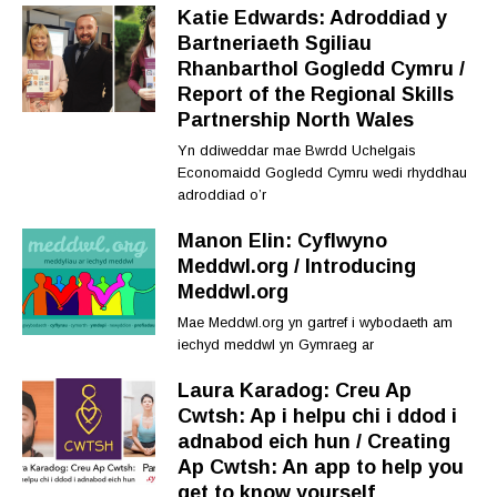
Katie Edwards: Adroddiad y
Bartneriaeth Sgiliau
Rhanbarthol Gogledd Cymru /
Report of the Regional Skills
Partnership North Wales
Yn ddiweddar mae Bwrdd Uchelgais
Economaidd Gogledd Cymru wedi rhyddhau
adroddiad o’r
Manon Elin: Cyflwyno
Meddwl.org / Introducing
Meddwl.org
Mae Meddwl.org yn gartref i wybodaeth am
iechyd meddwl yn Gymraeg ar
Laura Karadog: Creu Ap
Cwtsh: Ap i helpu chi i ddod i
adnabod eich hun / Creating
Ap Cwtsh: An app to help you
get to know yourself