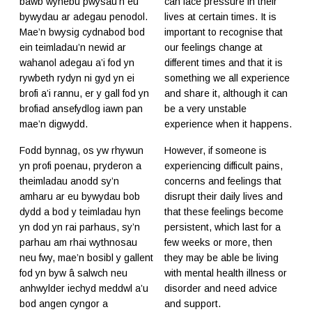
bawb wynebu pwysau’n eu
can face pressure in their
bywydau ar adegau penodol.
lives at certain times. It is
Mae’n bwysig cydnabod bod
important to recognise that
ein teimladau’n newid ar
our feelings change at
wahanol adegau a’i fod yn
different times and that it is
rywbeth rydyn ni gyd yn ei
something we all experience
brofi a’i rannu, er y gall fod yn
and share it, although it can
brofiad ansefydlog iawn pan
be a very unstable
mae’n digwydd.
experience when it happens.
Fodd bynnag, os yw rhywun
However, if someone is
yn profi poenau, pryderon a
experiencing difficult pains,
theimladau anodd sy’n
concerns and feelings that
amharu ar eu bywydau bob
disrupt their daily lives and
dydd a bod y teimladau hyn
that these feelings become
yn dod yn rai parhaus, sy’n
persistent, which last for a
parhau am rhai wythnosau
few weeks or more, then
neu fwy, mae’n bosibl y gallent
they may be able be living
fod yn byw â salwch neu
with mental health illness or
anhwylder iechyd meddwl a’u
disorder and need advice
bod angen cyngor a
and support.