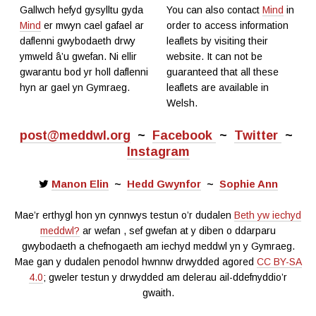
Gallwch hefyd gysylltu gyda
You can also contact
Mind
in
Mind
er mwyn cael gafael ar
order to access information
daflenni gwybodaeth drwy
leaflets by visiting their
ymweld â’u gwefan. Ni ellir
website. It can not be
gwarantu bod yr holl daflenni
guaranteed that all these
hyn ar gael yn Gymraeg.
leaflets are available in
Welsh.
post@meddwl.org
~
Facebook
~
Twitter
~
Instagram
Manon Elin
~
Hedd Gwynfor
~
Sophie Ann
Mae’r erthygl hon yn cynnwys testun o’r dudalen
Beth yw iechyd
meddwl?
ar wefan
, sef gwefan at y diben o ddarparu
gwybodaeth a chefnogaeth am iechyd meddwl yn y Gymraeg.
Mae gan y dudalen penodol hwnnw drwydded agored
CC BY-SA
4.0
; gweler testun y drwydded am delerau ail-ddefnyddio’r
gwaith.