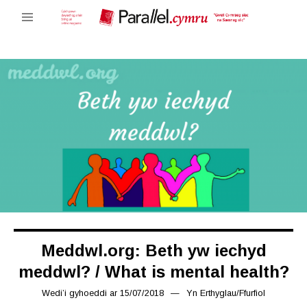
Meddwl.org: Beth yw iechyd
meddwl? / What is mental health?
Wedi’i gyhoeddi ar
15/07/2018
16/03/2019
Yn
Erthyglau
/
Ffurfiol