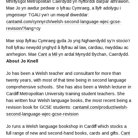
Mhrifysgol Metropolitan Caerdydd yn hyfforddi darpar athrawon.
Mae Jo yn awdur pedwar o lyfrau Cymraeg, a llyfr adolygu i
ymgeiswyr TGAU yw’r un mwyaf diweddar:
cantamil.com/cynnyrch/welsh-second-language-wjec-gcse-
revision/?lang=cy
Mae siop llyfrau Cymraeg gyda Jo yng Nghaerdydd sy’n stocio’r
holl lyfrau newydd ynghyd â llyfrau ail law, cardiau, nwyddau ac
anrhegion. Mae
Cant a Mil
yn ardal Mynydd Bychan, Caerdydd.
About Jo Knell
Jo has been a Welsh teacher and consultant for more than
twenty years, with most of that time being in second language
comprehensive schools. She has also been a Welsh lecturer in
Cardiff Metropolitan University training student teachers. She
has written four Welsh language books, the most recent being a
revision book for GCSE students:
cantamil.com/product/welsh-
second-language-wjec-gcse-revision
Jo runs a Welsh language bookshop in Cardiff which stocks a
full range of new and second-hand books, cards and gifts.
Cant