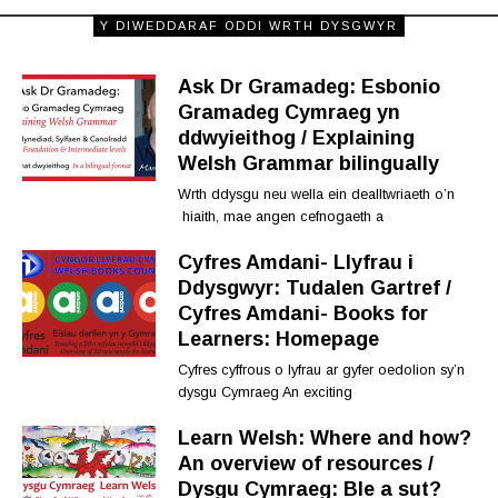
Y DIWEDDARAF ODDI WRTH DYSGWYR
Ask Dr Gramadeg: Esbonio
Gramadeg Cymraeg yn
ddwyieithog / Explaining
Welsh Grammar bilingually
Wrth ddysgu neu wella ein dealltwriaeth o’n
hiaith, mae angen cefnogaeth a
Cyfres Amdani- Llyfrau i
Ddysgwyr: Tudalen Gartref /
Cyfres Amdani- Books for
Learners: Homepage
Cyfres cyffrous o lyfrau ar gyfer oedolion sy’n
dysgu Cymraeg An exciting
Learn Welsh: Where and how?
An overview of resources /
Dysgu Cymraeg: Ble a sut?