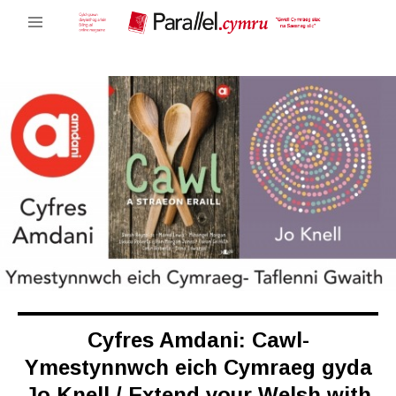
Cyfres Amdani: Cawl-
Ymestynnwch eich Cymraeg gyda
Jo Knell / Extend your Welsh with