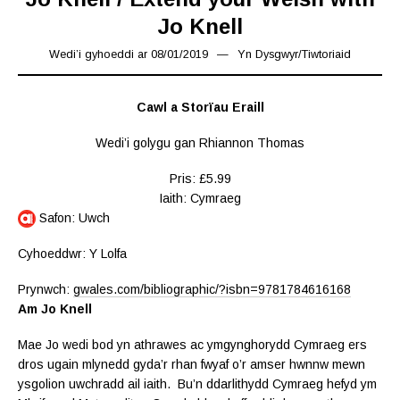
Jo Knell
Wedi’i gyhoeddi ar
08/01/2019
18/03/2019
Yn
Dysgwyr
/
Tiwtoriaid
Cawl a Storïau Eraill
Wedi’i golygu gan Rhiannon Thomas
Pris: £5.99
Iaith: Cymraeg
Safon: Uwch
Cyhoeddwr: Y Lolfa
Prynwch:
gwales.com/bibliographic/?isbn=9781784616168
Am Jo Knell
Mae Jo wedi bod yn athrawes ac ymgynghorydd Cymraeg ers
dros ugain mlynedd gyda’r rhan fwyaf o’r amser hwnnw mewn
ysgolion uwchradd ail iaith. Bu’n ddarlithydd Cymraeg hefyd ym