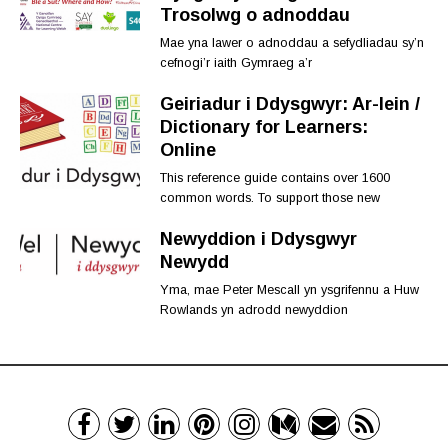
Trosolwg o adnoddau
Mae yna lawer o adnoddau a sefydliadau sy’n
cefnogi’r iaith Gymraeg a’r
Geiriadur i Ddysgwyr: Ar-lein /
Dictionary for Learners:
Online
This reference guide contains over 1600
common words. To support those new
Newyddion i Ddysgwyr
Newydd
Yma, mae Peter Mescall yn ysgrifennu a Huw
Rowlands yn adrodd newyddion