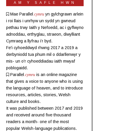
AM Y SAFLE HWN
Mae Parallel
.cymru
yn gylchgrawn
arlein
i roi llais i unrhyw un sydd yn gwneud
pethau trwy Iaith y Nefoedd, ac i gyflwyno
adnoddau, erthyglau, straeon, diwylliant
Cymraeg a llyfrau i’r byd.
Fe'i cyhoeddwyd rhwng 2017 a 2019 a
derbyniodd tua phum mil o ddarllenwyr y
mis- un o'r cyhoeddiadau iaith mwyaf
poblogaidd.
Parallel
.cymru
is an online magazine
that gives a voice to anyone who is using
the language of heaven, and to introduce
resources, articles, stories, Welsh
culture and books.
It was published between 2017 and 2019
and received around five thousand
readers a month- one of the most
popular Welsh-language publications.