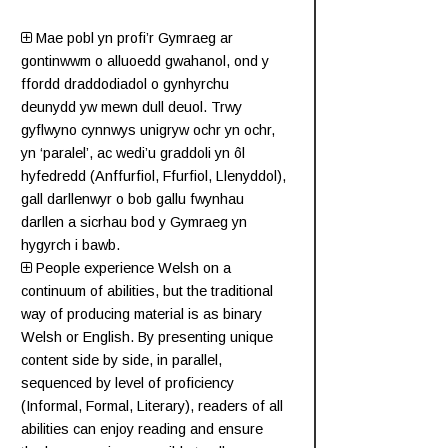
Mae pobl yn profi’r Gymraeg ar
gontinwwm o alluoedd gwahanol, ond y
ffordd draddodiadol o gynhyrchu
deunydd yw mewn dull deuol. Trwy
gyflwyno cynnwys unigryw ochr yn ochr,
yn ‘paralel’, ac wedi’u graddoli yn ôl
hyfedredd (
Anffurfiol
,
Ffurfiol
,
Llenyddol
),
gall darllenwyr o bob gallu fwynhau
darllen a sicrhau bod y Gymraeg yn
hygyrch i bawb.
People experience Welsh on a
continuum of abilities, but the traditional
way of producing material is as binary
Welsh or English. By presenting unique
content side by side, in parallel,
sequenced by level of proficiency
(
Informal
,
Formal
,
Literary
), readers of all
abilities can enjoy reading and ensure