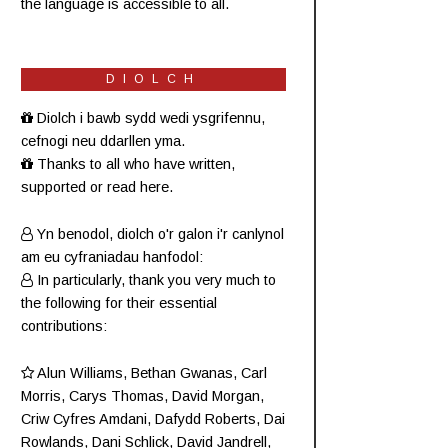
the language is accessible to all.
DIOLCH
Diolch i bawb sydd wedi ysgrifennu,
cefnogi neu ddarllen yma.
Thanks to all who have written,
supported or read here.
Yn benodol, diolch o'r galon i'r canlynol
am eu cyfraniadau hanfodol:
In particularly, thank you very much to
the following for their essential
contributions:
Alun Williams
,
Bethan Gwanas
,
Carl
Morris
, Carys Thomas, David Morgan,
Criw
Cyfres Amdani
,
Dafydd Roberts
, Dai
Rowlands,
Dani Schlick
,
David Jandrell
,