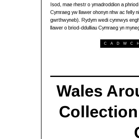
Isod, mae rhestr o ymadroddion a phrio
Cymraeg yw llawer ohonyn nhw ac felly ni el
gwrthwyneb). Rydym wedi cynnwys enghrai
llawer o briod-ddulliau Cymraeg yn myne
CADWC
Wales Aro
Collection