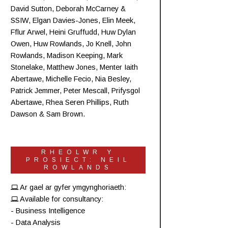
David Sutton,
Deborah McCarney
&
SSIW, Elgan Davies-Jones,
Elin Meek
,
Fflur Arwel,
Heini Gruffudd
,
Huw Dylan
Owen
, Huw Rowlands,
Jo Knell
, John
Rowlands,
Madison Keeping
,
Mark
Stonelake
,
Matthew Jones
,
Menter Iaith
Abertawe
,
Michelle Fecio
, Nia Besley,
Patrick Jemmer
,
Peter Mescall
,
Prifysgol
Abertawe
,
Rhea Seren Phillips
,
Ruth
Dawson
&
Sam Brown
.
RHEOLWR Y
PROSIECT: NEIL
ROWLANDS
Ar gael ar gyfer ymgynghoriaeth:
Available for consultancy:
- Business Intelligence
- Data Analysis