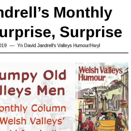
drell’s Monthly
rprise, Surprise
019
31/10/2019
Yn
David Jandrell's Valleys Humour
/
Hwyl