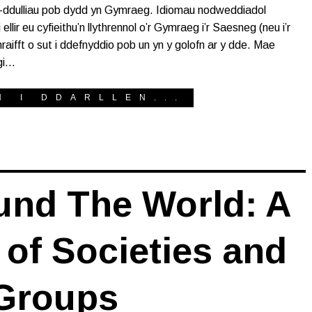
d-ddulliau pob dydd yn Gymraeg. Idiomau nodweddiadol
lir eu cyfieithu’n llythrennol o’r Gymraeg i’r Saesneg (neu i’r
fft o sut i ddefnyddio pob un yn y golofn ar y dde. Mae
gi…
H I DDARLLEN...
und The World: A
 of Societies and
Groups