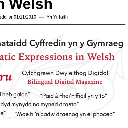
n Welsh
eddi ar
01/11/2019
08/11/2019
Yn
Yr Iaith