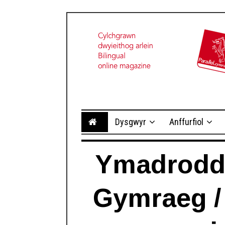
Dysgwyr
Anffurfiol
Ymadroddi
Gymraeg 