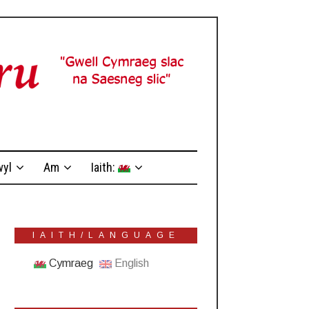
yl
Am
Iaith:
IAITH/LANGUAGE
Cymraeg
English