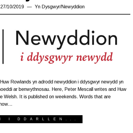
r
27/10/2019
28/10/2019
Yn
Dysgwyr
/
Newyddion
a Huw Rowlands yn adrodd newyddion i ddysgwyr newydd yn
yhoeddi ar benwythnosau. Here, Peter Mescall writes and Huw
le Welsh. It is published on weekends. Words that are
 show…
H I DDARLLEN...