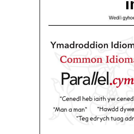
i
Wedi’i gyho