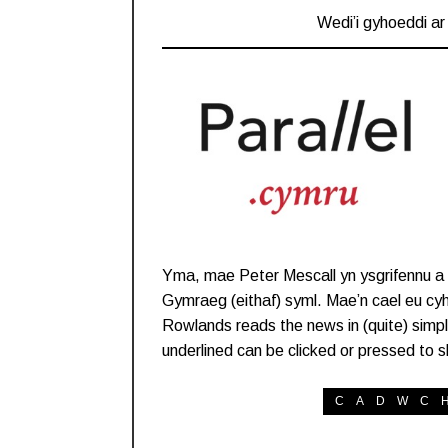
Wedi’i gyhoeddi a
Yma, mae Peter Mescall yn ysgrifennu 
Gymraeg (eithaf) syml. Mae’n cael eu c
Rowlands reads the news in (quite) simp
underlined can be clicked or pressed to
CADWC