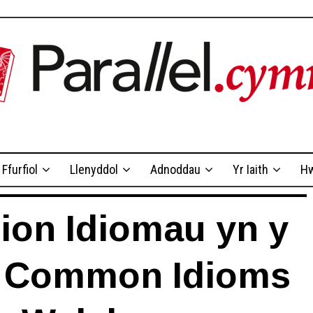
Ffurfiol
Llenyddol
Adnoddau
Yr Iaith
Hw
on Idiomau yn y
/ Common Idioms