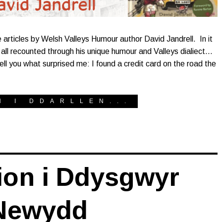
 articles by Welsh Valleys Humour author David Jandrell. In it
, all recounted through his unique humour and Valleys dialiect…
ell you what surprised me: I found a credit card on the road the
H I DDARLLEN...
on i Ddysgwyr
Newydd