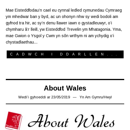
Mae Eisteddfodau’n cael eu cynnal ledled cymunedau Cymraeg
ym mhedwar ban y byd, ac un ohonyn nhw sy wedi bodoli am
gyfnod tra hir, ac sy’n denu llawer iawn o gystadleuwyr, o’i
chymharu â’r lleill, yw Eisteddfod Trevelin ym Mhatagonia. Yma,
mae Gwion o Ysgol y Cwm yn sôn wrthym ni am ychydig o’i
chystadlaethau…
CADWCH I DDARLLEN...
About Wales
Wedi’i gyhoeddi ar
23/05/2019
28/05/2019
Yn
Am Gymru
/
Hwyl