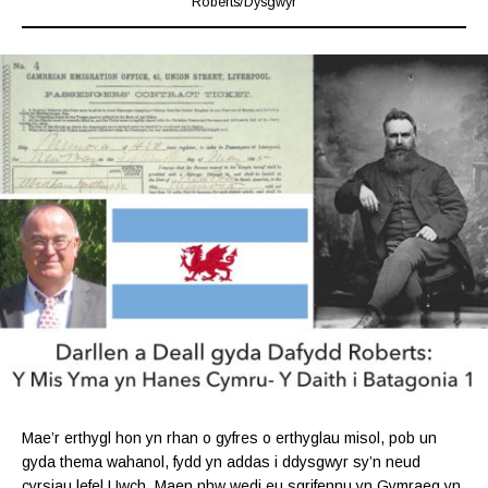
Roberts
/
Dysgwyr
Mae’r erthygl hon yn rhan o gyfres o erthyglau misol, pob un
gyda thema wahanol, fydd yn addas i ddysgwyr sy’n neud
cyrsiau lefel Uwch. Maen nhw wedi eu sgrifennu yn Gymraeg yn