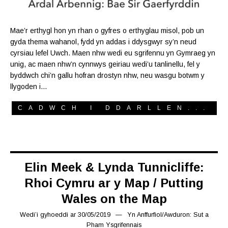
Mae’r erthygl hon yn rhan o gyfres o erthyglau misol, pob un
gyda thema wahanol, fydd yn addas i ddysgwyr sy’n neud
cyrsiau lefel Uwch. Maen nhw wedi eu sgrifennu yn Gymraeg yn
unig, ac maen nhw’n cynnwys geiriau wedi’u tanlinellu, fel y
byddwch chi’n gallu hofran drostyn nhw, neu wasgu botwm y
llygoden i…
CADWCH I DDARLLEN...
Elin Meek & Lynda Tunnicliffe:
Rhoi Cymru ar y Map / Putting
Wales on the Map
Wedi’i gyhoeddi ar
30/05/2019
19/07/2019
Yn
Anffurfiol
/
Awduron: Sut a
Pham Ysgrifennais