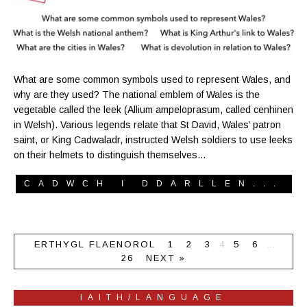
What are some common symbols used to represent Wales, and
why are they used? The national emblem of Wales is the
vegetable called the leek (Allium ampeloprasum, called cenhinen
in Welsh). Various legends relate that St David, Wales’ patron
saint, or King Cadwaladr, instructed Welsh soldiers to use leeks
on their helmets to distinguish themselves…
CADWCH I DDARLLEN...
ERTHYGL FLAENOROL
1
2
3
4
5
6
…
26
NEXT »
IAITH/LANGUAGE