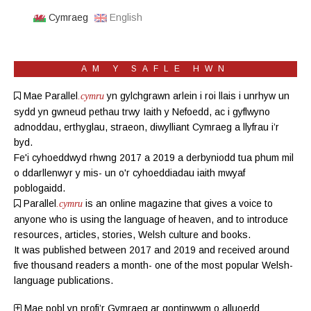
Cymraeg
English
AM Y SAFLE HWN
Mae Parallel
yn gylchgrawn
arlein
i roi llais i unrhyw un
.cymru
sydd yn gwneud pethau trwy Iaith y Nefoedd, ac i gyflwyno
adnoddau, erthyglau, straeon, diwylliant Cymraeg a llyfrau i’r
byd.
Fe'i cyhoeddwyd rhwng 2017 a 2019 a derbyniodd tua phum mil
o ddarllenwyr y mis- un o'r cyhoeddiadau iaith mwyaf
poblogaidd.
Parallel
is an online magazine
that gives a voice to
.cymru
anyone who is using the language of heaven, and to introduce
resources, articles, stories, Welsh culture and books.
It was published between 2017 and 2019 and received around
five thousand readers a month- one of the most popular Welsh-
language publications.
Mae pobl yn profi’r Gymraeg ar gontinwwm o alluoedd