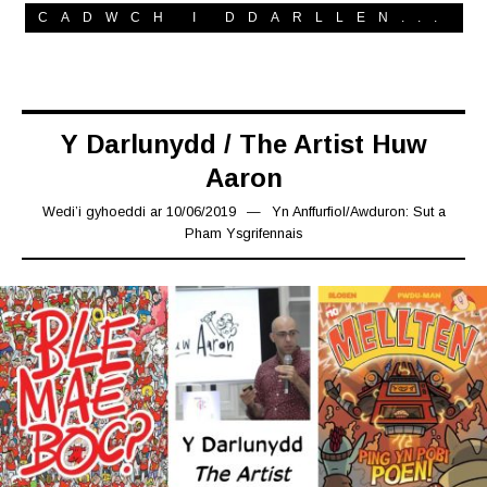
CADWCH I DDARLLEN...
Y Darlunydd / The Artist Huw
Aaron
Wedi’i gyhoeddi ar
10/06/2019
12/06/2019
Yn
Anffurfiol
/
Awduron: Sut a
Pham Ysgrifennais