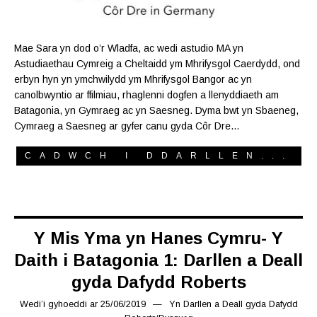
Mae Sara yn dod o’r Wladfa, ac wedi astudio MA yn
Astudiaethau Cymreig a Cheltaidd ym Mhrifysgol Caerdydd, ond
erbyn hyn yn ymchwilydd ym Mhrifysgol Bangor ac yn
canolbwyntio ar ffilmiau, rhaglenni dogfen a llenyddiaeth am
Batagonia, yn Gymraeg ac yn Saesneg. Dyma bwt yn Sbaeneg,
Cymraeg a Saesneg ar gyfer canu gyda Côr Dre…
CADWCH I DDARLLEN...
Y Mis Yma yn Hanes Cymru- Y
Daith i Batagonia 1: Darllen a Deall
gyda Dafydd Roberts
Wedi’i gyhoeddi ar
25/06/2019
01/08/2019
Yn
Darllen a Deall gyda Dafydd