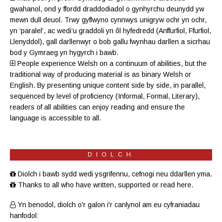
gwahanol, ond y ffordd draddodiadol o gynhyrchu deunydd yw
mewn dull deuol. Trwy gyflwyno cynnwys unigryw ochr yn ochr,
yn ‘paralel’, ac wedi’u graddoli yn ôl hyfedredd (
Anffurfiol
,
Ffurfiol
,
Llenyddol
), gall darllenwyr o bob gallu fwynhau darllen a sicrhau
bod y Gymraeg yn hygyrch i bawb.
People experience Welsh on a continuum of abilities, but the
traditional way of producing material is as binary Welsh or
English. By presenting unique content side by side, in parallel,
sequenced by level of proficiency (
Informal
,
Formal
,
Literary
),
readers of all abilities can enjoy reading and ensure the
language is accessible to all.
DIOLCH
Diolch i bawb sydd wedi ysgrifennu, cefnogi neu ddarllen yma.
Thanks to all who have written, supported or read here.
Yn benodol, diolch o'r galon i'r canlynol am eu cyfraniadau
hanfodol: