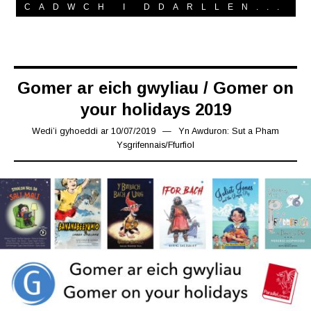
CADWCH I DDARLLEN...
Gomer ar eich gwyliau / Gomer on
your holidays 2019
Wedi’i gyhoeddi ar
10/07/2019
16/07/2019
Yn
Awduron: Sut a Pham
Ysgrifennais
/
Ffurfiol