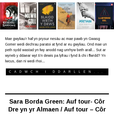
Mae gwyliau’r haf yn prysur nesáu ac mae pawb yn Gwasg
Gomer wedi dechrau paratoi at fynd ar eu gwyliau. Ond mae un
peth sydd wastad yn fwy anodd nag unrhyw beth arall… Sut ar
wyneb y ddaear wyt ti’n dewis pa lyfrau i fynd â chi i ffwrdd? Yn
lwcus, dan ni wedi rhoi…
CADWCH I DDARLLEN...
Sara Borda Green: Auf tour- Côr
Dre yn yr Almaen / Auf tour – Côr