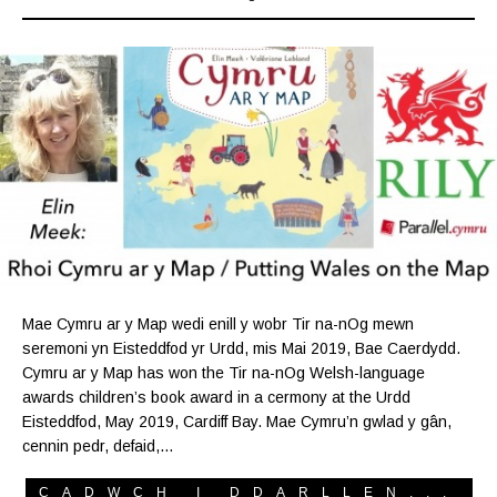
Mae Cymru ar y Map wedi enill y wobr Tir na-nOg mewn
seremoni yn Eisteddfod yr Urdd, mis Mai 2019, Bae Caerdydd.
Cymru ar y Map has won the Tir na-nOg Welsh-language
awards children’s book award in a cermony at the Urdd
Eisteddfod, May 2019, Cardiff Bay. Mae Cymru’n gwlad y gân,
cennin pedr, defaid,…
CADWCH I DDARLLEN...