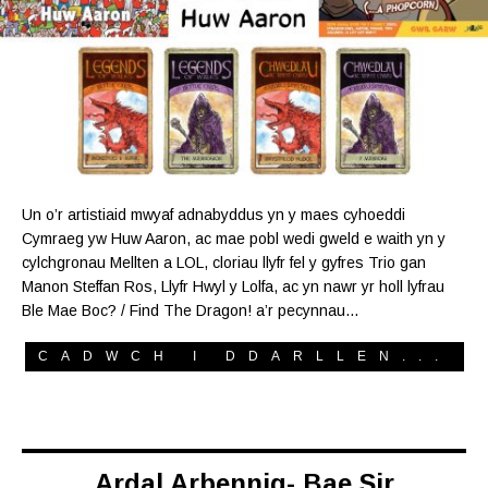
Un o’r artistiaid mwyaf adnabyddus yn y maes cyhoeddi
Cymraeg yw Huw Aaron, ac mae pobl wedi gweld e waith yn y
cylchgronau Mellten a LOL, cloriau llyfr fel y gyfres Trio gan
Manon Steffan Ros, Llyfr Hwyl y Lolfa, ac yn nawr yr holl lyfrau
Ble Mae Boc? / Find The Dragon! a’r pecynnau…
CADWCH I DDARLLEN...
Ardal Arbennig- Bae Sir