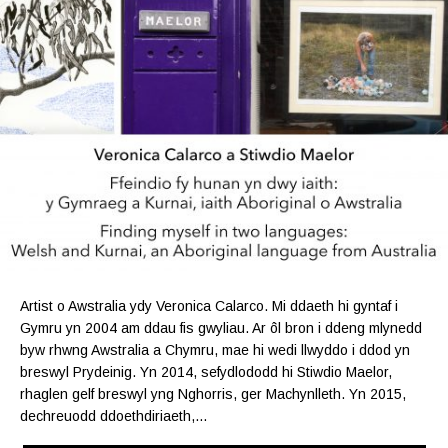
Artist o Awstralia ydy Veronica Calarco. Mi ddaeth hi gyntaf i
Gymru yn 2004 am ddau fis gwyliau. Ar ôl bron i ddeng mlynedd
byw rhwng Awstralia a Chymru, mae hi wedi llwyddo i ddod yn
breswyl Prydeinig. Yn 2014, sefydlododd hi Stiwdio Maelor,
rhaglen gelf breswyl yng Nghorris, ger Machynlleth. Yn 2015,
dechreuodd ddoethdiriaeth,…