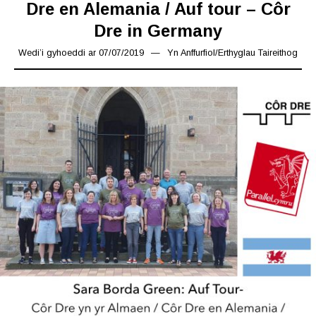
Dre en Alemania / Auf tour – Côr
Dre in Germany
Wedi’i gyhoeddi ar
07/07/2019
14/08/2019
Yn
Anffurfiol
/
Erthyglau Taireithog