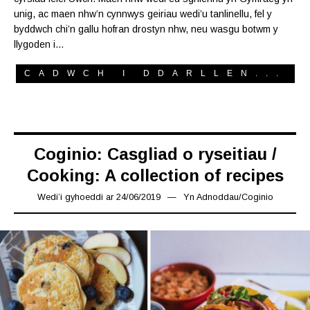
unig, ac maen nhw’n cynnwys geiriau wedi’u tanlinellu, fel y
byddwch chi’n gallu hofran drostyn nhw, neu wasgu botwm y
llygoden i…
CADWCH I DDARLLEN...
Coginio: Casgliad o ryseitiau /
Cooking: A collection of recipes
Wedi’i gyhoeddi ar
24/06/2019
25/06/2019
Yn
Adnoddau
/
Coginio