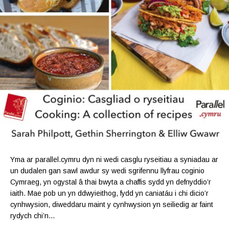
Yma ar parallel.cymru dyn ni wedi casglu ryseitiau a syniadau ar
un dudalen gan sawl awdur sy wedi sgrifennu llyfrau coginio
Cymraeg, yn ogystal â thai bwyta a chaffis sydd yn defnyddio’r
iaith. Mae pob un yn ddwyieithog, fydd yn caniatáu i chi dicio’r
cynhwysion, diweddaru maint y cynhwysion yn seiliedig ar faint
rydych chi’n…