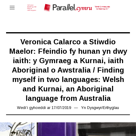
Veronica Calarco a Stiwdio
Maelor: Ffeindio fy hunan yn dwy
iaith: y Gymraeg a Kurnai, iaith
Aboriginal o Awstralia / Finding
myself in two languages: Welsh
and Kurnai, an Aboriginal
language from Australia
Wedi’i gyhoeddi ar
17/07/2019
19/07/2019
Yn
Dysgwyr
/
Erthyglau