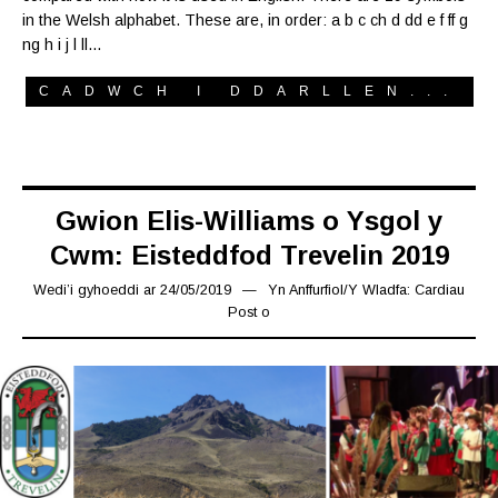
in the Welsh alphabet. These are, in order: a b c ch d dd e f ff g
ng h i j l ll…
CADWCH I DDARLLEN...
Gwion Elis-Williams o Ysgol y
Cwm: Eisteddfod Trevelin 2019
Wedi’i gyhoeddi ar
24/05/2019
24/05/2019
Yn
Anffurfiol
/
Y Wladfa: Cardiau
Post o