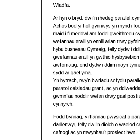
Wladfa.
Ar hyn o bryd, dw i'n rhedeg parallel.cym
Achos bod yr holl gynnwys yn mynd i fo
rhaid i fi meddwl am fodel gweithredu c
wefannau eraill yn ennill arian trwy gyf
hybu busnesau Cymreig, felly dydw i d
gwefannau eraill yn gwthio hysbysebion 
awtomatig, ond dydw i ddim moyn tynnu
sydd ar gael yma.
Yn hytrach, rwy’n bwriadu sefydlu parall
paratoi ceisiadau grant, ac yn ddiwedda
gwmnïau noddi’r wefan drwy gael posti
cynnyrch.
Fodd bynnag, y rhannau pwysicaf o paral
darllenwyr, felly dw i'n diolch o waelod ca
cefnogi ac yn mwynhau’r prosiect hwn.