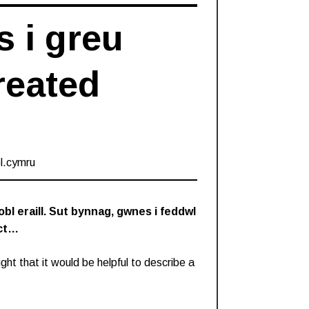
 i greu
reated
l.cymru
bl eraill. Sut bynnag, gwnes i feddwl
ect…
ght that it would be helpful to describe a