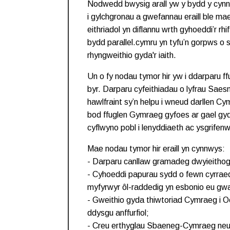
Nodwedd bwysig arall yw y bydd y cynnw
i gylchgronau a gwefannau eraill ble m
eithriadol yn diflannu wrth gyhoeddi’r rhi
bydd parallel.cymru yn tyfu’n gorpws o 
rhyngweithio gyda'r iaith.
Un o fy nodau tymor hir yw i ddarparu ffug
byr. Darparu cyfeithiadau o lyfrau Sa
hawlfraint sy’n helpu i wneud darllen C
bod ffuglen Gymraeg gyfoes ar gael gy
cyflwyno pobl i lenyddiaeth ac ysgrife
Mae nodau tymor hir eraill yn cynnwys:
- Darparu canllaw gramadeg dwyieithog
- Cyhoeddi papurau sydd o fewn cyrra
myfyrwyr ôl-raddedig yn esbonio eu gwai
- Gweithio gyda thiwtoriad Cymraeg i 
ddysgu anffurfiol;
- Creu erthyglau Sbaeneg-Cymraeg neu da