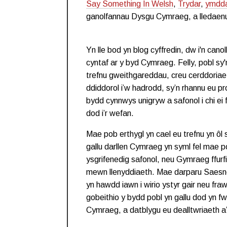
Say Something In Welsh
,
Trydar
,
ymdda
ganolfannau Dysgu Cymraeg, a lledaenu’r
Yn lle bod yn blog cyffredin, dw i'n cano
cyntaf ar y byd Cymraeg. Felly, pobl sy
trefnu gweithgareddau, creu cerddoriaet
ddiddorol i’w hadrodd, sy’n rhannu eu p
bydd cynnwys unigryw a safonol i chi e
dod i’r wefan.
Mae pob erthygl yn cael eu trefnu yn ôl s
gallu darllen Cymraeg yn syml fel mae 
ysgrifenedig safonol, neu Gymraeg ffurfio
mewn llenyddiaeth. Mae darparu Saesne
yn hawdd iawn i wirio ystyr gair neu fr
gobeithio y bydd pobl yn gallu dod yn f
Cymraeg, a datblygu eu dealltwriaeth a’