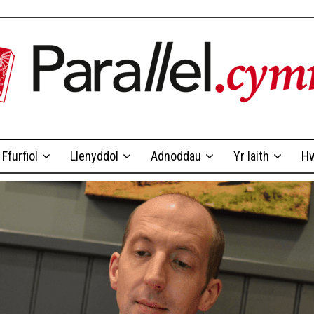
Ffurfiol
Llenyddol
Adnoddau
Yr Iaith
Hw