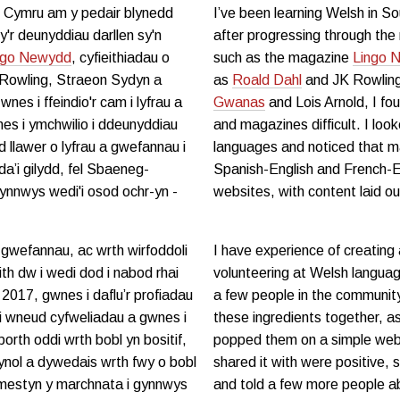
 Cymru am y pedair blynedd
I’ve been learning Welsh in So
'r deunyddiau darllen sy'n
after progressing through the 
ngo Newydd
, cyfieithiadau o
such as the magazine
Lingo 
Rowling, Straeon Sydyn a
as
Roald Dahl
and JK Rowling
wnes i ffeindio'r cam i lyfrau a
Gwanas
and Lois Arnold, I fo
es i ymchwilio i ddeunyddiau
and magazines difficult. I look
 llawer o lyfrau a gwefannau i
languages and noticed that m
da’i gilydd, fel Sbaeneg-
Spanish-English and French-En
nnwys wedi'i osod ochr-yn -
websites, with content laid ou
 gwefannau, ac wrth wirfoddoli
I have experience of creating
h dw i wedi dod i nabod rhai
volunteering at Welsh languag
2017, gwnes i daflu’r profiadau
a few people in the community
au i wneud cyfweliadau a gwnes i
these ingredients together, a
orth oddi wrth bobl yn bositif,
popped them on a simple webs
siynol a dywedais wrth fwy o bobl
shared it with were positive, 
mestyn y marchnata i gynnwys
and told a few more people a