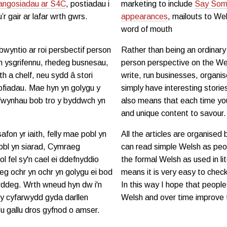
ngosiadau ar S4C
, postiadau i
marketing to include
Say Some
 gair ar lafar wrth gwrs.
appearances
, mailouts to W
word of mouth
lbwyntio ar roi persbectif person
Rather than being an ordinary 
'n ysgrifennu, rhedeg busnesau,
person perspective on the We
h a chelf, neu sydd â stori
write, run businesses, organis
rofiadau. Mae hyn yn golygu y
simply have interesting storie
i fwynhau bob tro y byddwch yn
also means that each time you 
and unique content to savour.
afon yr iaith, felly mae pobl yn
All the articles are organised
pobl yn siarad, Cymraeg
can read simple Welsh as peop
l fel sy'n cael ei ddefnyddio
the formal Welsh as used in li
g ochr yn ochr yn golygu ei bod
means it is very easy to chec
awddeg. Wrth wneud hyn dw i'n
In this way I hope that peopl
wy cyfarwydd gyda darllen
Welsh and over time improve th
u gallu dros gyfnod o amser.