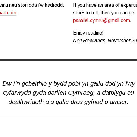
nnu neu stori dda i’w hadrodd,
If you have an area of experti
ail.com
.
story to tell, then you can ge
parallel.cymru@gmail.com
.
Enjoy reading!
Neil Rowlands, November 2
Dw i’n gobeithio y bydd pobl yn gallu dod yn fwy
cyfarwydd gyda darllen Cymraeg, a datblygu eu
dealltwriaeth a’u gallu dros gyfnod o amser.