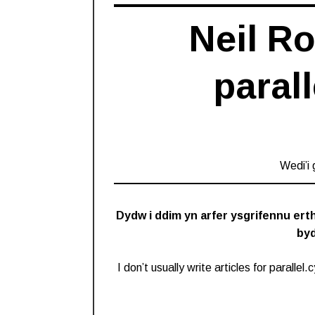
Neil R
paral
Wedi’i
Dydw i ddim yn arfer ysgrifennu erth
byd
I don’t usually write articles for parall