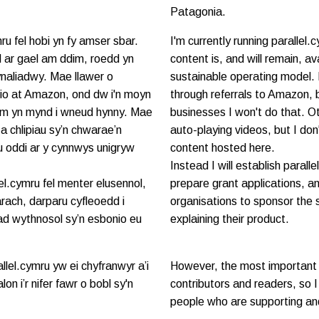
Patagonia.
ru fel hobi yn fy amser sbar.
I'm currently running parallel.
d ar gael am ddim, roedd yn
content is, and will remain, av
ynaliadwy. Mae llawer o
sustainable operating model
eirio at Amazon, ond dw i'n moyn
through referrals to Amazon,
dim yn mynd i wneud hynny. Mae
businesses I won't do that. O
a chlipiau sy’n chwarae’n
auto-playing videos, but I don
 oddi ar y cynnwys unigryw
content hosted here.
Instead I will establish parall
el.cymru fel menter elusennol,
prepare grant applications, an
rach, darparu cyfleoedd i
organisations to sponsor the s
ad wythnosol sy’n esbonio eu
explaining their product.
lel.cymru yw ei chyfranwyr a’i
However, the most important pa
lon i’r nifer fawr o bobl sy'n
contributors and readers, so 
people who are supporting and