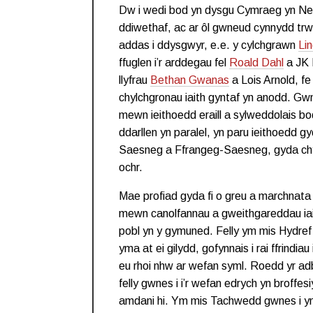
Dw i wedi bod yn dysgu Cymraeg yn Ne
ddiwethaf, ac ar ôl gwneud cynnydd trwy
addas i ddysgwyr, e.e. y cylchgrawn
Li
ffuglen i’r arddegau fel
Roald Dahl
a JK 
llyfrau
Bethan Gwanas
a Lois Arnold, fe 
chylchgronau iaith gyntaf yn anodd. Gwn
mewn ieithoedd eraill a sylweddolais bod
ddarllen yn paralel, yn paru ieithoedd gy
Saesneg a Ffrangeg-Saesneg, gyda chy
ochr.
Mae profiad gyda fi o greu a marchnata
mewn canolfannau a gweithgareddau iait
pobl yn y gymuned. Felly ym mis Hydref 
yma at ei gilydd, gofynnais i rai ffrindi
eu rhoi nhw ar wefan syml. Roedd yr adb
felly gwnes i i’r wefan edrych yn broffe
amdani hi. Ym mis Tachwedd gwnes i y