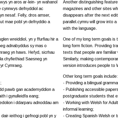
ys yn aros ar-lein- yn wahanol
Another distinguishing feature 
ae cynnwys defnyddiol ac
magazines and other sites wh
fyn nesaf. Felly, dros amser,
disappears after the next edit
sut mae pobl yn defnyddio a
parallel.cymru will grow into 
with the language.
len wreiddiol, yn y ffurfiau hir a
One of my long term goals is t
esneg adnabyddus sy mas o
long form fiction. Providing tr
ymraeg yn haws. Hefyd, sicrhau
texts that people are familiar
da chyfiethiad Saesneg yn
Similarly, making contemporary
nwyr Cymraeg.
version introduces people to W
Other long term goals include:
;
- Providing a bilingual gramma
edd pawb gan academyddion a
- Publishing accessible pape
th i gynulleidfa eang;
postgraduate students that ex
Oedolion i ddarparu adnoddau am
- Working with Welsh for Adult
informal learning;
ir-ieithog i gefnogi pobl yn y
- Creating Spanish-Welsh or tri