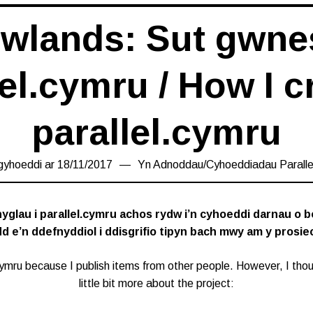
owlands: Sut gwnes
lel.cymru / How I c
parallel.cymru
 gyhoeddi ar
18/11/2017
23/08/2018
Yn
Adnoddau
/
Cyhoeddiadau Paralle
yglau i parallel.cymru achos rydw i’n cyhoeddi darnau o bo
d e’n ddefnyddiol i ddisgrifio tipyn bach mwy am y prosi
el.cymru because I publish items from other people. However, I thou
little bit more about the project: