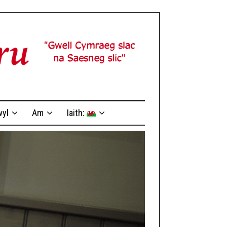
yl
Am
Iaith: