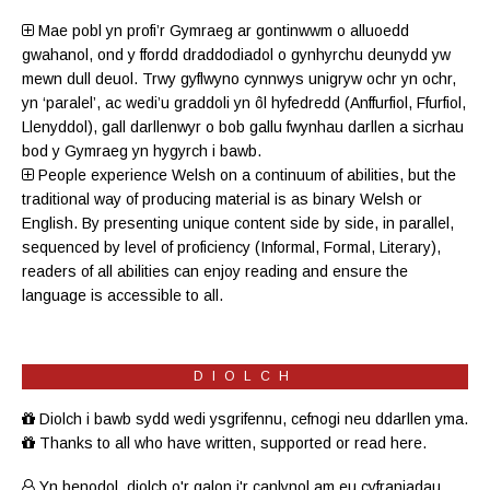
Mae pobl yn profi’r Gymraeg ar gontinwwm o alluoedd
gwahanol, ond y ffordd draddodiadol o gynhyrchu deunydd yw
mewn dull deuol. Trwy gyflwyno cynnwys unigryw ochr yn ochr,
yn ‘paralel’, ac wedi’u graddoli yn ôl hyfedredd (
Anffurfiol
,
Ffurfiol
,
Llenyddol
), gall darllenwyr o bob gallu fwynhau darllen a sicrhau
bod y Gymraeg yn hygyrch i bawb.
People experience Welsh on a continuum of abilities, but the
traditional way of producing material is as binary Welsh or
English. By presenting unique content side by side, in parallel,
sequenced by level of proficiency (
Informal
,
Formal
,
Literary
),
readers of all abilities can enjoy reading and ensure the
language is accessible to all.
DIOLCH
Diolch i bawb sydd wedi ysgrifennu, cefnogi neu ddarllen yma.
Thanks to all who have written, supported or read here.
Yn benodol, diolch o'r galon i'r canlynol am eu cyfraniadau