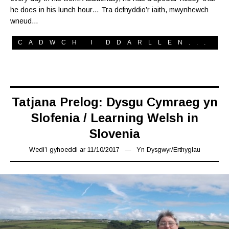
he does in his lunch hour… Tra defnyddio’r iaith, mwynhewch
wneud…
CADWCH I DDARLLEN...
Tatjana Prelog: Dysgu Cymraeg yn
Slofenia / Learning Welsh in
Slovenia
Wedi’i gyhoeddi ar
11/10/2017
15/03/2019
Yn
Dysgwyr
/
Erthyglau