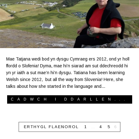
Mae Tatjana wedi bod yn dysgu Cymraeg ers 2012, ond yr holl
ffordd o Slofenia! Dyma, mae hi’n siarad am sut ddechreodd hi
yn yr iaith a sut mae’n hi’n dysgu. Tatiana has been learning
Welsh since 2012, but all the way from Slovenia! Here, she
talks about how she started in the language and…
CADWCH I DDARLLEN...
ERTHYGL FLAENOROL
1
…
4
5
6