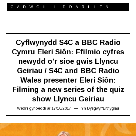
CADWCH I DDARLLEN...
Cyflwynydd S4C a BBC Radio
Cymru Eleri Siôn: Ffilmio cyfres
newydd o’r sioe gwis Llyncu
Geiriau / S4C and BBC Radio
Wales presenter Eleri Siôn:
Filming a new series of the quiz
show Llyncu Geiriau
Wedi’i gyhoeddi ar
17/10/2017
16/03/2019
Yn
Dysgwyr
/
Erthyglau