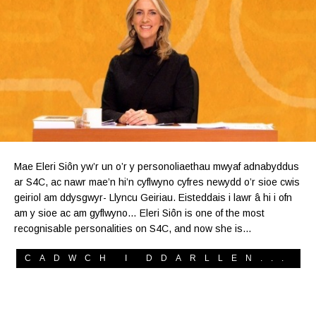
Mae Eleri Siôn yw’r un o’r y personoliaethau mwyaf adnabyddus
ar S4C, ac nawr mae’n hi’n cyflwyno cyfres newydd o’r sioe cwis
geiriol am ddysgwyr- Llyncu Geiriau. Eisteddais i lawr â hi i ofn
am y sioe ac am gyflwyno… Eleri Siôn is one of the most
recognisable personalities on S4C, and now she is…
CADWCH I DDARLLEN...