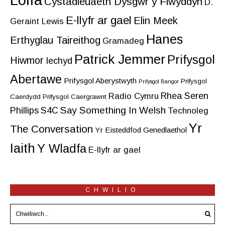
Cystadleuaeth Dysgwr y Flwyddyn
D.
E-llyfr ar gael
Elin Meek
Geraint Lewis
Hanes
Erthyglau Taireithog
Gramadeg
Patrick Jemmer
Prifysgol
Hiwmor
Iechyd
Abertawe
Prifysgol Aberystwyth
Prifysgol
Prifysgol Bangor
Rhea Seren
Radio Cymru
Caerdydd
Prifysgol Caergrawnt
Say Something In Welsh
Phillips
S4C
Technoleg
Yr
The Conversation
Yr Eisteddfod Genedlaethol
Iaith
Y Wladfa
E-llyfr ar gael
CHWILIO