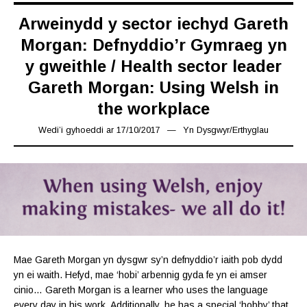
Arweinydd y sector iechyd Gareth
Morgan: Defnyddio’r Gymraeg yn
y gweithle / Health sector leader
Gareth Morgan: Using Welsh in
the workplace
Wedi’i gyhoeddi ar
17/10/2017
16/03/2019
Yn
Dysgwyr
/
Erthyglau
Mae Gareth Morgan yn dysgwr sy’n defnyddio’r iaith pob dydd
yn ei waith. Hefyd, mae ‘hobi’ arbennig gyda fe yn ei amser
cinio… Gareth Morgan is a learner who uses the language
every day in his work. Additionally, he has a special ‘hobby’ that