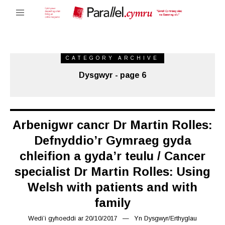
CATEGORY ARCHIVE
Dysgwyr - page 6
Arbenigwr cancr Dr Martin Rolles:
Defnyddio’r Gymraeg gyda
chleifion a gyda’r teulu / Cancer
specialist Dr Martin Rolles: Using
Welsh with patients and with
family
Wedi’i gyhoeddi ar
20/10/2017
16/03/2019
Yn
Dysgwyr
/
Erthyglau