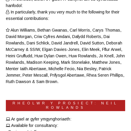
hanfodol:
In particularly, thank you very much to the following for their
essential contributions:
Alun Williams
,
Bethan Gwanas
,
Carl Morris
, Carys Thomas,
David Morgan, Criw
Cyfres Amdani
,
Dafydd Roberts
, Dai
Rowlands,
Dani Schlick
,
David Jandrell
, David Sutton,
Deborah
McCarney
& SSIW, Elgan Davies-Jones,
Elin Meek
, Fflur Arwel,
Heini Gruffudd
,
Huw Dylan Owen
, Huw Rowlands,
Jo Knell
, John
Rowlands,
Madison Keeping
,
Mark Stonelake
,
Matthew Jones
,
Menter Iaith Abertawe
,
Michelle Fecio
, Nia Besley,
Patrick
Jemmer
,
Peter Mescall
,
Prifysgol Abertawe
,
Rhea Seren Phillips
,
Ruth Dawson
&
Sam Brown
.
RHEOLWR Y PROSIECT: NEIL
ROWLANDS
Ar gael ar gyfer ymgynghoriaeth:
Available for consultancy: