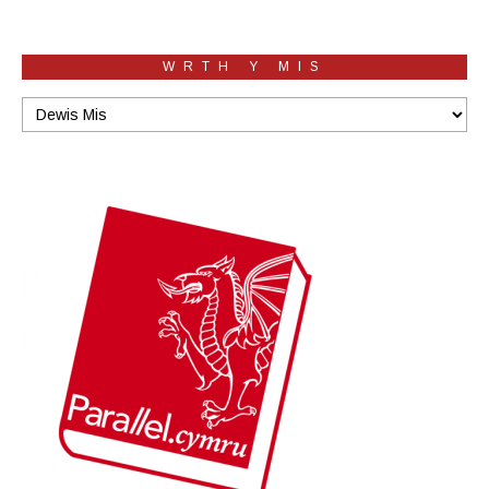
WRTH Y MIS
Wrth
y
mis