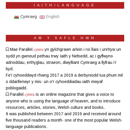
IAITH/LANGUAGE
Cymraeg
English
AM Y SAFLE HWN
Mae Parallel
yn gylchgrawn
arlein
i roi llais i unrhyw un
.cymru
sydd yn gwneud pethau trwy Iaith y Nefoedd, ac i gyflwyno
adnoddau, erthyglau, straeon, diwylliant Cymraeg a llyfrau i’r
byd.
Fe'i cyhoeddwyd rhwng 2017 a 2019 a derbyniodd tua phum mil
o ddarllenwyr y mis- un o'r cyhoeddiadau iaith mwyaf
poblogaidd.
Parallel
is an online magazine
that gives a voice to
.cymru
anyone who is using the language of heaven, and to introduce
resources, articles, stories, Welsh culture and books.
It was published between 2017 and 2019 and received around
five thousand readers a month- one of the most popular Welsh-
language publications.