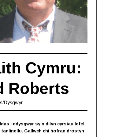
aith Cymru:
d Roberts
ts
/
Dysgwyr
as i ddysgwyr sy’n dilyn cyrsiau lefel
anlinellu. Gallwch chi hofran drostyn