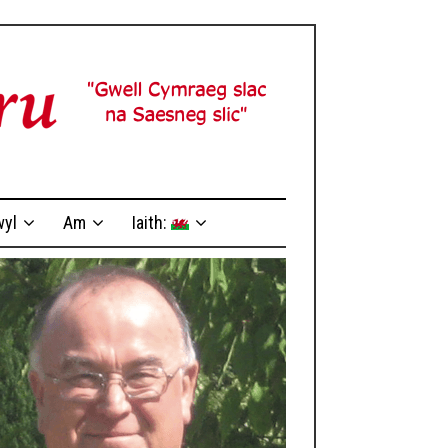
yl
Am
Iaith: