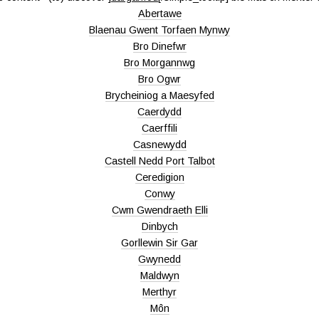
Abertawe
Blaenau Gwent Torfaen Mynwy
Bro Dinefwr
Bro Morgannwg
Bro Ogwr
Brycheiniog a Maesyfed
Caerdydd
Caerffili
Casnewydd
Castell Nedd Port Talbot
Ceredigion
Conwy
Cwm Gwendraeth Elli
Dinbych
Gorllewin Sir Gar
Gwynedd
Maldwyn
Merthyr
Môn