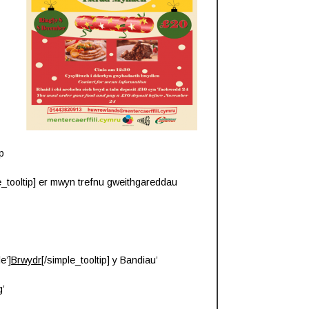
p
e_tooltip] er mwyn trefnu gweithgareddau
e’]
Brwydr
[/simple_tooltip] y Bandiau’
g’