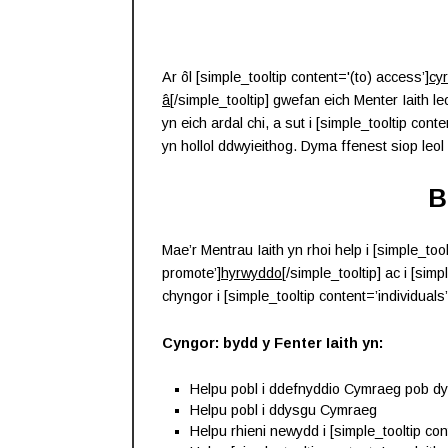
Ar ôl [simple_tooltip content='(to) access’]
cy
â
[/simple_tooltip] gwefan eich Menter Iaith l
yn eich ardal chi, a sut i [simple_tooltip conten
yn hollol ddwyieithog. Dyma ffenest siop leol 
B
Mae’r Mentrau Iaith yn rhoi help i [simple_to
promote’]
hyrwyddo
[/simple_tooltip] ac i [sim
chyngor i [simple_tooltip content=’individuals’
Cyngor: bydd y Fenter Iaith yn:
Helpu pobl i ddefnyddio Cymraeg pob d
Helpu pobl i ddysgu Cymraeg
Helpu rhieni newydd i [simple_tooltip con