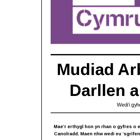
Mudiad Arb
Darllen 
Wedi’i gyh
Mae’r erthygl hon yn rhan o gyfres o 
Canolradd. Maen nhw wedi eu ‘sgrifen