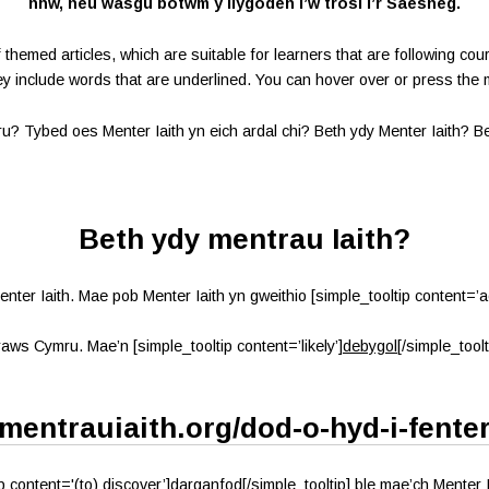
nhw, neu wasgu botwm y llygoden i’w trosi i’r Saesneg.
s of themed articles, which are suitable for learners that are following 
ey include words that are underlined. You can hover over or press the 
u? Tybed oes Menter Iaith yn eich ardal chi? Beth ydy Menter Iaith? B
Beth ydy mentrau Iaith?
enter Iaith. Mae pob Menter Iaith yn gweithio [simple_tooltip content=’a
aws Cymru. Mae’n [simple_tooltip content=’likely’]
debygol
[/simple_tool
mentrauiaith.org/dod-o-hyd-i-fente
 content='(to) discover’]
darganfod
[/simple_tooltip] ble mae’ch Menter 