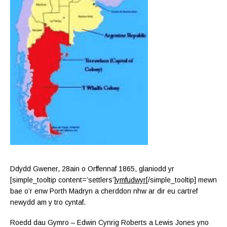
Ddydd Gwener, 28ain o Orffennaf 1865, glaniodd yr
[simple_tooltip content=’settlers’]
ymfudwyr
[/simple_tooltip] mewn
bae o’r enw Porth Madryn a cherddon nhw ar dir eu cartref
newydd am y tro cyntaf.
Roedd dau Gymro – Edwin Cynrig Roberts a Lewis Jones yno