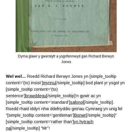
Dyma glawr y gwerslyfr a ysgrifennwyd gan Richard Berwyn
Jones
Wel wel…
Roedd Richard Berwyn Jones yn [simple_tooltip
content='(to) insist’]
mynnu
[/simple_tooltip] bod plant yr ysgol yn
[simple_tooltip content='(to)
sentence’]
brawddegu
[/simple_tooltip]’n gywir ac yn
[simple_tooltip content=’standard’]
safonol
[/simple_tooltip].
Roedd rhaid iddyn nhw ddefnyddio geiriau Cymraeg yn unig fel
“[simple_tooltip content=’gentleman’]
Bonwr
[/simple_tooltip]”
[simple_tooltip content=’rather than’]
yn hytrach
na
[/simple_tooltip] “Mr”!