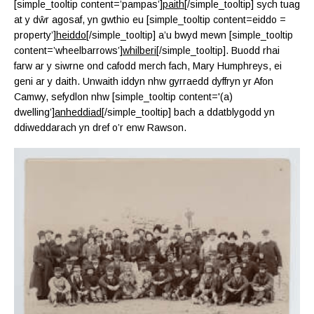
[simple_tooltip content=’pampas’]
paith
[/simple_tooltip] sych tuag
at y dŵr agosaf, yn gwthio eu [simple_tooltip content=eiddo =
property’]
heiddo
[/simple_tooltip] a’u bwyd mewn [simple_tooltip
content=’wheelbarrows’]
whilberi
[/simple_tooltip]. Buodd rhai
farw ar y siwrne ond cafodd merch fach, Mary Humphreys, ei
geni ar y daith. Unwaith iddyn nhw gyrraedd dyffryn yr Afon
Camwy, sefydlon nhw [simple_tooltip content='(a)
dwelling’]
anheddiad
[/simple_tooltip] bach a ddatblygodd yn
ddiweddarach yn dref o’r enw Rawson.