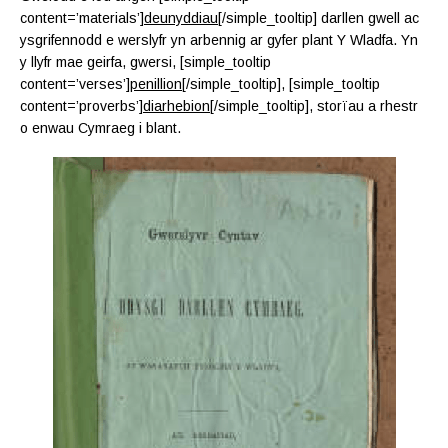
content=’materials’]
deunyddiau
[/simple_tooltip] darllen gwell ac
ysgrifennodd e werslyfr yn arbennig ar gyfer plant Y Wladfa. Yn
y llyfr mae geirfa, gwersi, [simple_tooltip
content=’verses’]
penillion
[/simple_tooltip], [simple_tooltip
content=’proverbs’]
diarhebion
[/simple_tooltip], storïau a rhestr
o enwau Cymraeg i blant.