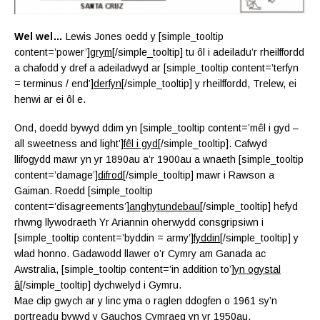
Wel wel…
Lewis Jones oedd y [simple_tooltip
content=’power’]
grym
[/simple_tooltip] tu ôl i adeiladu’r rheilffordd
a chafodd y dref a adeiladwyd ar [simple_tooltip content=’terfyn
= terminus / end’]
derfyn
[/simple_tooltip] y rheilffordd, Trelew, ei
henwi ar ei ôl e.
Ond, doedd bywyd ddim yn [simple_tooltip content=’mêl i gyd –
all sweetness and light’]
fêl i gyd
[/simple_tooltip]. Cafwyd
llifogydd mawr yn yr 1890au a’r 1900au a wnaeth [simple_tooltip
content=’damage’]
difrod
[/simple_tooltip] mawr i Rawson a
Gaiman. Roedd [simple_tooltip
content=’disagreements’]
anghytundebau
[/simple_tooltip] hefyd
rhwng llywodraeth Yr Ariannin oherwydd consgripsiwn i
[simple_tooltip content=’byddin = army’]
fyddin
[/simple_tooltip] y
wlad honno. Gadawodd llawer o’r Cymry am Ganada ac
Awstralia, [simple_tooltip content=’in addition to’]
yn ogystal
â
[/simple_tooltip] dychwelyd i Gymru.
Mae clip gwych ar y linc yma o raglen ddogfen o 1961 sy’n
portreadu bywyd y Gauchos Cymraeg yn yr 1950au.