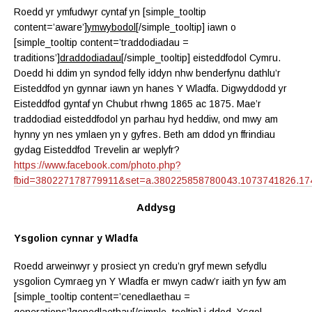
Roedd yr ymfudwyr cyntaf yn [simple_tooltip
content=’aware’]
ymwybodol
[/simple_tooltip] iawn o
[simple_tooltip content=’traddodiadau =
traditions’]
draddodiadau
[/simple_tooltip] eisteddfodol Cymru.
Doedd hi ddim yn syndod felly iddyn nhw benderfynu dathlu’r
Eisteddfod yn gynnar iawn yn hanes Y Wladfa. Digwyddodd yr
Eisteddfod gyntaf yn Chubut rhwng 1865 ac 1875. Mae’r
traddodiad eisteddfodol yn parhau hyd heddiw, ond mwy am
hynny yn nes ymlaen yn y gyfres. Beth am ddod yn ffrindiau
gydag Eisteddfod Trevelin ar weplyfr?
https://www.facebook.com/photo.php?
fbid=380227178779911&set=a.380225858780043.1073741826.1
Addysg
Ysgolion cynnar y Wladfa
Roedd arweinwyr y prosiect yn credu’n gryf mewn sefydlu
ysgolion Cymraeg yn Y Wladfa er mwyn cadw’r iaith yn fyw am
[simple_tooltip content=’cenedlaethau =
generations’]
genedlaethau
[/simple_tooltip] i ddod. Ysgol