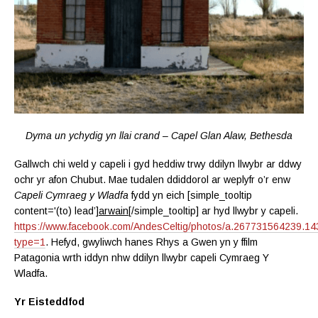
Dyma un ychydig yn llai crand – Capel Glan Alaw, Bethesda
Gallwch chi weld y capeli i gyd heddiw trwy ddilyn llwybr ar ddwy
ochr yr afon Chubut. Mae tudalen ddiddorol ar weplyfr o’r enw
Capeli Cymraeg y Wladfa
fydd yn eich [simple_tooltip
content='(to) lead’]
arwain
[/simple_tooltip] ar hyd llwybr y capeli.
https://www.facebook.com/AndesCeltig/photos/a.267731564239.
type=1
. Hefyd, gwyliwch hanes Rhys a Gwen yn y ffilm
Patagonia wrth iddyn nhw ddilyn llwybr capeli Cymraeg Y
Wladfa.
Yr Eisteddfod