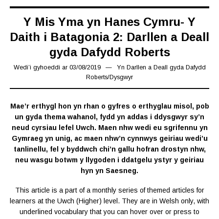
Y Mis Yma yn Hanes Cymru- Y
Daith i Batagonia 2: Darllen a Deall
gyda Dafydd Roberts
Wedi’i gyhoeddi ar
03/08/2019
28/09/2019
Yn
Darllen a Deall gyda Dafydd
Roberts
/
Dysgwyr
Mae’r erthygl hon yn rhan o gyfres o erthyglau misol, pob
un gyda thema wahanol, fydd yn addas i ddysgwyr sy’n
neud cyrsiau lefel Uwch. Maen nhw wedi eu sgrifennu yn
Gymraeg yn unig, ac maen nhw’n cynnwys geiriau wedi’u
tanlinellu, fel y byddwch chi’n gallu hofran drostyn nhw,
neu wasgu botwm y llygoden i ddatgelu ystyr y geiriau
hyn yn Saesneg.
This article is a part of a monthly series of themed articles for
learners at the Uwch (Higher) level. They are in Welsh only, with
underlined vocabulary that you can hover over or press to