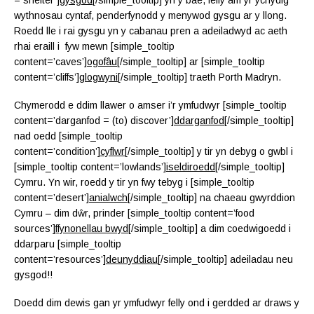
= shelter’]
gysgod
[/simple_tooltip] yn y bae, felly am yr ychydig
wythnosau cyntaf, penderfynodd y menywod gysgu ar y llong.
Roedd lle i rai gysgu yn y cabanau pren a adeiladwyd ac aeth
rhai eraill i fyw mewn [simple_tooltip
content=’caves’]
ogofâu
[/simple_tooltip] ar [simple_tooltip
content=’cliffs’]
glogwyni
[/simple_tooltip] traeth Porth Madryn.
Chymerodd e ddim llawer o amser i’r ymfudwyr [simple_tooltip
content=’darganfod = (to) discover’]
ddarganfod
[/simple_tooltip]
nad oedd [simple_tooltip
content=’condition’]
cyflwr
[/simple_tooltip] y tir yn debyg o gwbl i
[simple_tooltip content=’lowlands’]
iseldiroedd
[/simple_tooltip]
Cymru. Yn wir, roedd y tir yn fwy tebyg i [simple_tooltip
content=’desert’]
anialwch
[/simple_tooltip] na chaeau gwyrddion
Cymru – dim dŵr, prinder [simple_tooltip content=’food
sources’]
ffynonellau bwyd
[/simple_tooltip] a dim coedwigoedd i
ddarparu [simple_tooltip
content=’resources’]
deunyddiau
[/simple_tooltip] adeiladau neu
gysgod!!
Doedd dim dewis gan yr ymfudwyr felly ond i gerdded ar draws y