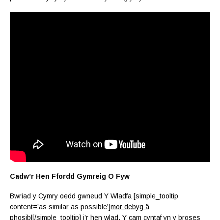
Cadw’r Hen Ffordd Gymreig O Fyw
Bwriad y Cymry oedd gwneud Y Wladfa [simple_tooltip
content=’as similar as possible’]
mor debyg â
phosibl
[/simple_tooltip] i’r hen wlad. Y cam cyntaf yn y broses