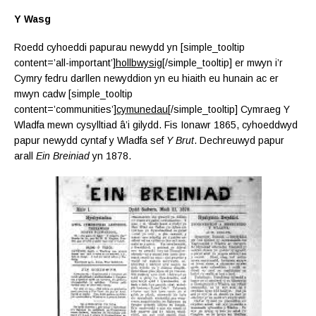
Y Wasg
Roedd cyhoeddi papurau newydd yn [simple_tooltip
content=’all-important’]
hollbwysig
[/simple_tooltip] er mwyn i’r
Cymry fedru darllen newyddion yn eu hiaith eu hunain ac er
mwyn cadw [simple_tooltip
content=’communities’]
cymunedau
[/simple_tooltip] Cymraeg Y
Wladfa mewn cysylltiad â’i gilydd. Fis Ionawr 1865, cyhoeddwyd
papur newydd cyntaf y Wladfa sef
Y Brut
. Dechreuwyd papur
arall
Ein Breiniad
yn 1878.