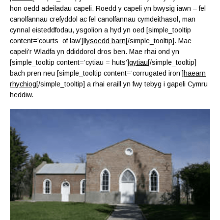
hon oedd adeiladau capeli. Roedd y capeli yn bwysig iawn – fel
canolfannau crefyddol ac fel canolfannau cymdeithasol, man
cynnal eisteddfodau, ysgolion a hyd yn oed [simple_tooltip
content=’courts of law’]
llysoedd barn
[/simple_tooltip]. Mae
capeli’r Wladfa yn ddiddorol dros ben. Mae rhai ond yn
[simple_tooltip content=’cytiau = huts’]
gytiau
[/simple_tooltip]
bach pren neu [simple_tooltip content=’corrugated iron’]
haearn
rhychiog
[/simple_tooltip] a rhai eraill yn fwy tebyg i gapeli Cymru
heddiw.