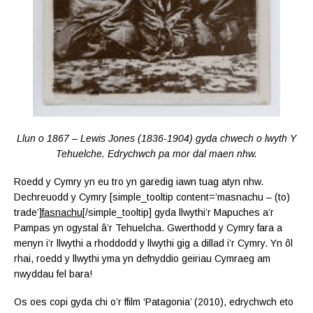
Llun o 1867 – Lewis Jones (1836-1904) gyda chwech o lwyth Y
Tehuelche. Edrychwch pa mor dal maen nhw.
Roedd y Cymry yn eu tro yn garedig iawn tuag atyn nhw.
Dechreuodd y Cymry [simple_tooltip content=’masnachu – (to)
trade’]
fasnachu
[/simple_tooltip] gyda llwythi’r Mapuches a’r
Pampas yn ogystal â’r Tehuelcha. Gwerthodd y Cymry fara a
menyn i’r llwythi a rhoddodd y llwythi gig a dillad i’r Cymry. Yn ôl
rhai, roedd y llwythi yma yn defnyddio geiriau Cymraeg am
nwyddau fel bara!
Os oes copi gyda chi o’r ffilm ‘Patagonia’ (2010), edrychwch eto