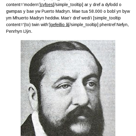
content=’modern’]
cyfoes
[/simple_tooltip] ar y dref a dyfodd o
gwmpas y bae yw Puerto Madryn. Mae tua 58.000 o bobl yn byw
ym Mhuerto Madryn heddiw. Mae’r dref wedi’i [simple_tooltip
content='(to) twin with’]
gefeillio â
[/simple_tooltip] phentref Nefyn,
Penrhyn Llŷn.