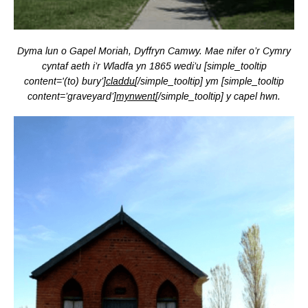
Dyma lun o Gapel Moriah, Dyffryn Camwy. Mae nifer o’r Cymry
cyntaf aeth i’r Wladfa yn 1865 wedi’u [simple_tooltip
content='(to) bury’]
claddu
[/simple_tooltip] ym [simple_tooltip
content=’graveyard’]
mynwent
[/simple_tooltip] y capel hwn.