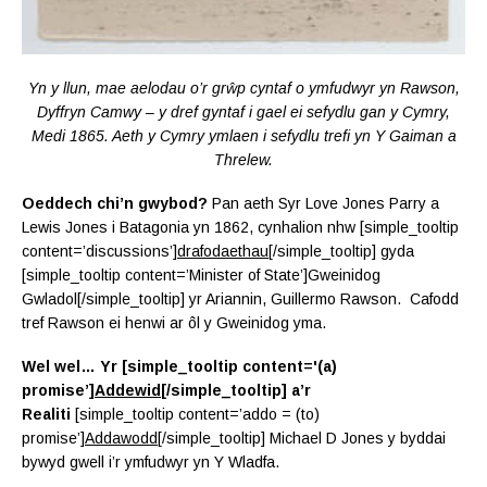
Yn y llun, mae aelodau o’r grŵp cyntaf o ymfudwyr yn Rawson,
Dyffryn Camwy – y dref gyntaf i gael ei sefydlu gan y Cymry,
Medi 1865.
Aeth y Cymry ymlaen i sefydlu trefi yn Y Gaiman a
Threlew.
Oeddech chi’n gwybod?
Pan aeth Syr Love Jones Parry a
Lewis Jones i Batagonia yn 1862, cynhalion nhw [simple_tooltip
content=’discussions’]
drafodaethau
[/simple_tooltip] gyda
[simple_tooltip content=’Minister of State’]Gweinidog
Gwladol[/simple_tooltip] yr Ariannin, Guillermo Rawson. Cafodd
tref Rawson ei henwi ar ôl y Gweinidog yma.
Wel wel… Yr [simple_tooltip content='(a)
promise’]
Addewid
[/simple_tooltip] a’r
Realiti
[simple_tooltip content=’addo = (to)
promise’]
Addawodd
[/simple_tooltip] Michael D Jones y byddai
bywyd gwell i’r ymfudwyr yn Y Wladfa.