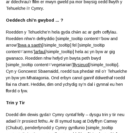
ar ddechrau’r ffilm er mwyn gweld pa mor bwysig oedd llwyth y
Tehuelche i’r Cymry.
Oeddech chi’n gwybod … ?
Roedden y Tehuelche’n hela gyda chŵn ac ar gefn ceffylau.
Roedden nhw’n defnyddio [simple_tooltip content=’bow and
arrow’]
bwa a saeth
[/simple_tooltip] fel [simple_tooltip
content=’arms’]
arfau
[/simple_tooltip] hela ac yn byw ar gig
gwanaco. Roedden nhw hefyd yn bwyta peth bwyd
[simple_tooltip content=’vegetarian’]
llysieuol
[/simple_tooltip].
Cyn y Goncwest Sbaenaidd, roedd tua phedair mil o’r Tehuelche
yn byw ym Mhatagonia. Ond erbyn canol ganrif ddiwethaf roedd
llai na chant. Heddiw, dim ond ychydig sy’n dal i gynnal eu hen
ffordd o fyw.
Trin y Tir
Doedd dim dewis gyda’r Cymry cyntaf felly – dysgu trin y tir neu
adael i’r prosiect fethu. Ar ôl symud tuag at Ddyffryn Camwy
(Chubut), penderfynodd y Cymry gynllunio [simple_tooltip