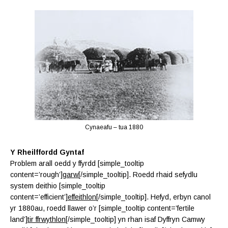
Cynaeafu – tua 1880
Y Rheilffordd Gyntaf
Problem arall oedd y ffyrdd [simple_tooltip
content=’rough’]
garw
[/simple_tooltip]. Roedd rhaid sefydlu
system deithio [simple_tooltip
content=’efficient’]
effeithlon
[/simple_tooltip]. Hefyd, erbyn canol
yr 1880au, roedd llawer o’r [simple_tooltip content=’fertile
land’]
tir ffrwythlon
[/simple_tooltip] yn rhan isaf Dyffryn Camwy