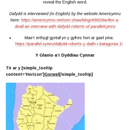
reveal the English word.
Dafydd is interviewed (in English) by the website Americymru
here:
https://americymru.net/ceri-shaw/blog/4960/darllen-a-
deall-an-interview-with-dafydd-roberts-of-parallelcymru
Mae’r erthygl gyntaf yn y gyfres hon ar gael yma:
https://parallel.cymru/dafydd-roberts-y-daith-i-batagonia-1/
Y Glanio a’r Dyddiau Cynnar
Tir ar y [simple_tooltip
content=’Horizon’]
Gorwel
[/simple_tooltip]