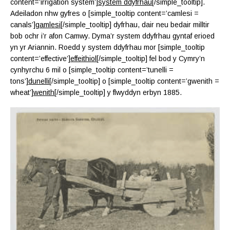
content=’irrigation system’]
system ddyfrhau
[/simple_tooltip].
Adeiladon nhw gyfres o [simple_tooltip content=’camlesi =
canals’]
gamlesi
[/simple_tooltip] dyfrhau, dair neu bedair milltir
bob ochr i’r afon Camwy. Dyma’r system ddyfrhau gyntaf erioed
yn yr Ariannin. Roedd y system ddyfrhau mor [simple_tooltip
content=’effective’]
effeithiol
[/simple_tooltip] fel bod y Cymry’n
cynhyrchu 6 mil o [simple_tooltip content=’tunelli =
tons’]
dunelli
[/simple_tooltip] o [simple_tooltip content=’gwenith =
wheat’]
wenith
[/simple_tooltip] y flwyddyn erbyn 1885.