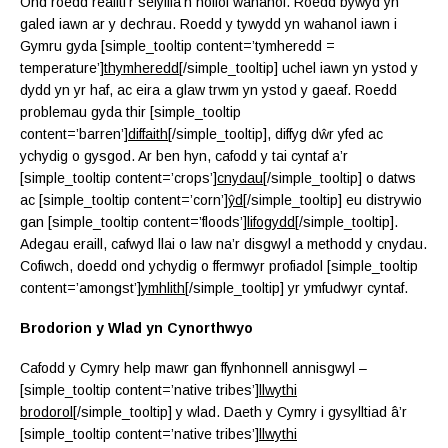
Ond roedd realiti’r sefyllfa’n hollol wahanol. Roedd bywyd yn
galed iawn ar y dechrau. Roedd y tywydd yn wahanol iawn i
Gymru gyda [simple_tooltip content=’tymheredd =
temperature’]
thymheredd
[/simple_tooltip] uchel iawn yn ystod y
dydd yn yr haf, ac eira a glaw trwm yn ystod y gaeaf. Roedd
problemau gyda thir [simple_tooltip
content=’barren’]
diffaith
[/simple_tooltip], diffyg dŵr yfed ac
ychydig o gysgod. Ar ben hyn, cafodd y tai cyntaf a’r
[simple_tooltip content=’crops’]
cnydau
[/simple_tooltip] o datws
ac [simple_tooltip content=’corn’]
ŷd
[/simple_tooltip] eu distrywio
gan [simple_tooltip content=’floods’]
lifogydd
[/simple_tooltip].
Adegau eraill, cafwyd llai o law na’r disgwyl a methodd y cnydau.
Cofiwch, doedd ond ychydig o ffermwyr profiadol [simple_tooltip
content=’amongst’]
ymhlith
[/simple_tooltip] yr ymfudwyr cyntaf.
Brodorion y Wlad yn Cynorthwyo
Cafodd y Cymry help mawr gan ffynhonnell annisgwyl –
[simple_tooltip content=’native tribes’]
llwythi
brodorol
[/simple_tooltip] y wlad. Daeth y Cymry i gysylltiad â’r
[simple_tooltip content=’native tribes’]
llwythi