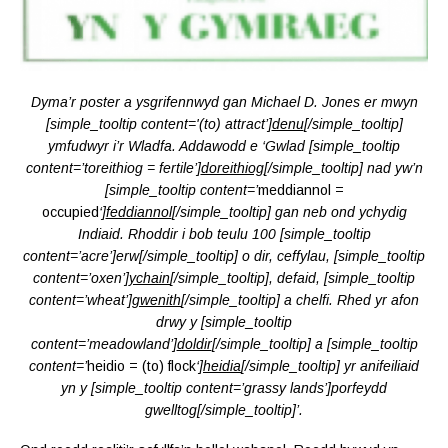
Dyma’r poster a ysgrifennwyd gan Michael D. Jones er mwyn
[simple_tooltip content='(to) attract’]
denu
[/simple_tooltip]
ymfudwyr i’r Wladfa. Addawodd e ‘Gwlad [simple_tooltip
content=’toreithiog = fertile’]
doreithiog
[/simple_tooltip] nad yw’n
[simple_tooltip content=’
meddiannol =
occupied
‘]
feddiannol
[/simple_tooltip] gan neb ond ychydig
Indiaid. Rhoddir i bob teulu 100 [simple_tooltip
content=’acre’]erw[/simple_tooltip] o dir, ceffylau, [simple_tooltip
content=’oxen’]
ychain
[/simple_tooltip], defaid, [simple_tooltip
content=’wheat’]
gwenith
[/simple_tooltip] a chelfi. Rhed yr afon
drwy y [simple_tooltip
content=’meadowland’]
doldir
[/simple_tooltip] a [simple_tooltip
content=’
heidio = (to) flock
‘]
heidia
[/simple_tooltip] yr anifeiliaid
yn y [simple_tooltip content=’grassy lands’]porfeydd
gwelltog[/simple_tooltip]’.