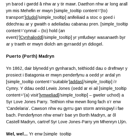
yn barod i gwrdd â nhw ar y tir mawr. Daethon nhw ar long arall
ym mis Mehefin er mwyn [simple_tooltip content='(to)
transport’]
cludo
[/simple_tooltip] anifeiliaid a stoc o goed i
ddechrau ar y gwaith o adeiladau cabanau pren. [simple_tooltip
content=’cynnal – (to) hold (an
event)’]
Cynhaliodd
[/simple_tooltip] yr ymfudwyr wasanaeth byr
ar y traeth er mwyn diolch am gyrraedd yn ddiogel.
Puerto (Porth) Madryn
Yn 1862, dair blynedd yn gynharach, teithiodd dau o drefnwyr y
prosiect i Batagonia er mwyn penderfynu a oedd yr ardal yn
[simple_tooltip content=’suitable’]
addas
[/simple_tooltip] i’r
Cymry. Y ddau oedd Lewis Jones (oedd ar ei ail [simple_tooltip
content='(a) visit’]
ymweliad
[/simple_tooltip] – gweler uchod) a
Syr Love Jones Parry. Teithion nhw mewn llong fach o’r enw
‘Candelaria’. Cawson nhw eu gyrru gan storm annisgwyl i fae
bach. Penderfynon nhw enwi’r bae yn Borth Madryn, ar ôl
Castell Madryn, cartref Syr Love Jones-Parry ym Mhenryn Llŷn.
Wel, wel…
Yr enw [simple_tooltip