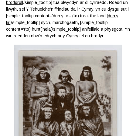
brodorol
[/simple_tooltip] tua blwyddyn ar ôl cyrraedd. Roedd un
llwyth, sef Y Tehuelche’n ffrindiau da i’r Cymry, yn eu dysgu sut i
[simple_tooltip content=’drin y tir= (to) treat the land’]
drin y
tir
[/simple_tooltip] sych, marchogaeth, [simple_tooltip
content='(to) hunt’]
hela
[/simple_tooltip] anifeiliaid a physgota. Yn
wir, roedden nhw’n edrych ar y Cymry fel eu brodyr.