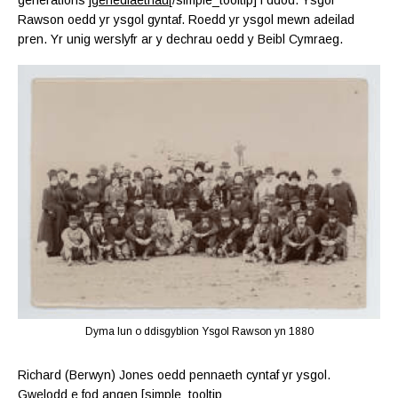
Rawson oedd yr ysgol gyntaf. Roedd yr ysgol mewn adeilad
pren. Yr unig werslyfr ar y dechrau oedd y Beibl Cymraeg.
Dyma lun o ddisgyblion Ysgol Rawson yn 1880
Richard (Berwyn) Jones oedd pennaeth cyntaf yr ysgol.
Gwelodd e fod angen [simple_tooltip