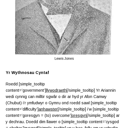
Lewis Jones
Yr Wythnosau Cyntaf
Roedd [simple_tooltip
content=’government’]
llywodraeth
[/simple_tooltip] Yr Ariannin
wedi cynnig can milltir sgwâr o dir ar hyd yr Afon Camwy
(Chubut) i’r ymfudwyr o Gymru ond roedd sawl [simple_tooltip
content=’difficulty’]
anhawster
[/simple_tooltip] i’w [simple_tooltip
content=’goresgyn = (to) overcome’]
oresgyn
[/simple_tooltip] ar
y dechrau. Doedd dim llawer o [simple_tooltip content=’cysgod