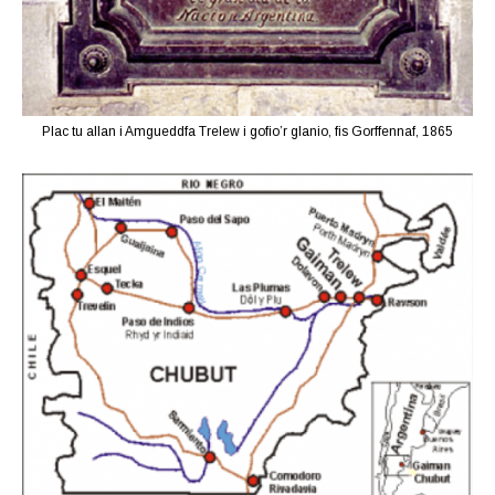
Plac tu allan i Amgueddfa Trelew i gofio’r glanio, fis Gorffennaf, 1865