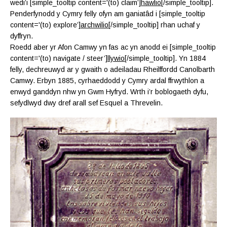
wedi’i [simple_tooltip content='(to) claim’]
hawlio
[/simple_tooltip].
Penderfynodd y Cymry felly ofyn am ganiatâd i [simple_tooltip
content='(to) explore’]
archwilio
[/simple_tooltip] rhan uchaf y
dyffryn.
Roedd aber yr Afon Camwy yn fas ac yn anodd ei [simple_tooltip
content='(to) navigate / steer’]
llywio
[/simple_tooltip]. Yn 1884
felly, dechreuwyd ar y gwaith o adeiladau Rheilffordd Canolbarth
Camwy. Erbyn 1885, cyrhaeddodd y Cymry ardal ffrwythlon a
enwyd ganddyn nhw yn Gwm Hyfryd. Wrth i’r boblogaeth dyfu,
sefydlwyd dwy dref arall sef Esquel a Threvelin.