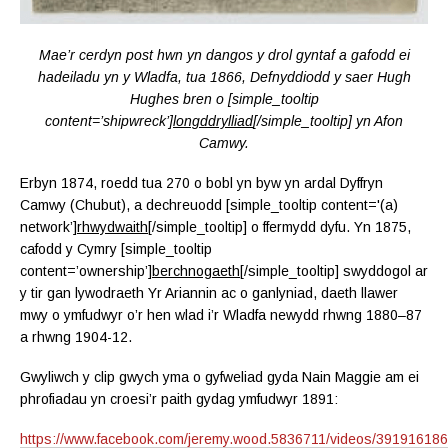
Mae’r cerdyn post hwn yn dangos y drol gyntaf a gafodd ei
hadeiladu yn y Wladfa, tua 1866, Defnyddiodd y saer Hugh
Hughes bren o [simple_tooltip
content=’shipwreck’]
longddrylliad
[/simple_tooltip] yn Afon
Camwy.
Erbyn 1874, roedd tua 270 o bobl yn byw yn ardal Dyffryn
Camwy (Chubut), a dechreuodd [simple_tooltip content='(a)
network’]
rhwydwaith
[/simple_tooltip] o ffermydd dyfu. Yn 1875,
cafodd y Cymry [simple_tooltip
content=’ownership’]
berchnogaeth
[/simple_tooltip] swyddogol ar
y tir gan lywodraeth Yr Ariannin ac o ganlyniad, daeth llawer
mwy o ymfudwyr o’r hen wlad i’r Wladfa newydd rhwng 1880–87
a rhwng 1904-12.
Gwyliwch y clip gwych yma o gyfweliad gyda Nain Maggie am ei
phrofiadau yn croesi’r paith gydag ymfudwyr 1891:
https://www.facebook.com/jeremy.wood.5836711/videos/39191618