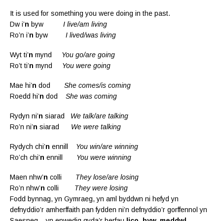
It is used for something you were doing in the past.
Dw i’
n
byw
I live/am living
Ro’n i’
n
byw
I lived/was living
Wyt ti’
n
mynd
You go/are going
Ro’t ti’
n
mynd
You were going
Mae hi’
n
dod
She comes/is coming
Roedd hi’
n
dod
She was coming
Rydyn ni’
n
siarad
We talk/are talking
Ro’n ni’
n
siarad
We were talking
Rydych chi’
n
ennill
You win/are winning
Ro’ch chi’
n
ennill
You were winning
Maen nhw’
n
colli
They lose/are losing
Ro’n nhw’
n
colli
They were losing
Fodd bynnag, yn Gymraeg, yn aml byddwn ni hefyd yn
defnyddio’r amherffaith pan fydden ni’n defnyddio’r gorffennol yn
Saesneg – yn enwedig gyda’r berfau
lico, byw, meddwl,