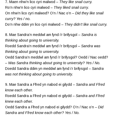
7. Maen nhw’n lico cyri malwod –
They like snail curry.
Ro’n nhw’n lico cyri malwod –
They liked snail curry.
On nhw’n lico cyri malwod? O’n / Nac o’n –
Did they like snail
curry? Yes / no.
Do’n nhw ddim yn lico cyri malwod –
They didn’t like snail curry.
8. Mae Sandra’n meddwl am fynd i’r brifysgol –
Sandra is
thinking about going to university.
Roedd Sandra’n meddwl am fynd i’r brifysgol –
Sandra was
thinking about going to university.
Oedd Sandra’n meddwl am fynd i’r brifysgol? Oedd / Nac oedd?
–
Was Sandra thinking about going to university? Yes / No.
Doedd Sandra ddim yn meddwl am fynd i’r brifysgol –
Sandra
was not thinking about going to university.
9. Mae Sandra a Ffred yn nabod ei gilydd –
Sandra and Ffred
know each other.
Roedd Sandra a Ffred yn nabod ei gilydd –
Sandra and Ffred
knew each other.
Oedd Sandra a Ffred yn nabod ei gilydd? O’n / Nac o’n –
Did
Sandra and Ffred know each other? Yes / No.