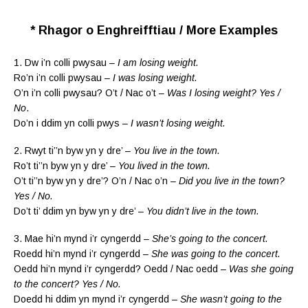
* Rhagor o Enghreifftiau / More Examples
1. Dw i’n colli pwysau –
I am losing weight.
Ro’n i’n colli pwysau –
I was losing weight.
O’n i’n colli pwysau? O’t / Nac o’t –
Was I losing weight? Yes /
No
.
Do’n i ddim yn colli pwys –
I wasn’t losing weight.
2. Rwyt ti’’n byw yn y dre’ –
You live in the town.
Ro’t ti’’n byw yn y dre’ –
You lived in the town.
O’t ti’’n byw yn y dre’? O’n / Nac o’n –
Did you live in the town?
Yes / No.
Do’t ti’ ddim yn byw yn y dre’ –
You didn’t live in the town.
3. Mae hi’n mynd i’r cyngerdd –
She’s going to the concert.
Roedd hi’n mynd i’r cyngerdd –
She was going to the concert.
Oedd hi’n mynd i’r cyngerdd? Oedd / Nac oedd –
Was she going
to the concert? Yes / No.
Doedd hi ddim yn mynd i’r cyngerdd –
She wasn’t going to the