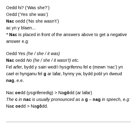
Oedd hi? (‘Was she?’)
Oedd (‘Yes she was’)
Nac
oedd (‘No she wasn’t’)
ac yn y blaen…
*
Nac
is placed in front of the answers above to get a negative
answer e.g:
Oedd Yes
(he / she / it was)
Nac
oedd
No (he / she / it wasn’t) etc.
Fel arfer, bydd y sain wedi’i hysgrifennu fel
c
(mewn ‘nac’) yn
cael ei hynganu fel
g
ar lafar, hynny yw, bydd pobl yn dweud
nag
, e.e.
Nac
oe
dd (ysgrifenedig) > Na
gô
dd (ar lafar)
The
c
in
nac
is usually pronounced as a
g
–
nag
in speech, e.g:
Na
c
oe
dd > Na
gô
dd.