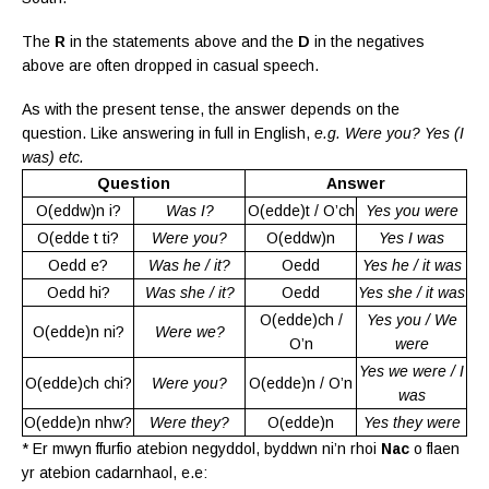
The
R
in the statements above and the
D
in the negatives
above are often dropped in casual speech.
As with the present tense, the answer depends on the
question. Like answering in full in English,
e.g. Were you? Yes (I
was) etc.
Question
Answer
O(eddw)n i?
Was I?
O(edde)t / O’ch
Yes you were
O(edde t ti?
Were you?
O(eddw)n
Yes I was
Oedd e?
Was he / it?
Oedd
Yes he / it was
Oedd hi?
Was she / it?
Oedd
Yes she / it was
O(edde)ch /
Yes you / We
O(edde)n ni?
Were we?
O’n
were
Yes we were / I
O(edde)ch chi?
Were you?
O(edde)n / O’n
was
O(edde)n nhw?
Were they?
O(edde)n
Yes they were
* Er mwyn ffurfio atebion negyddol, byddwn ni’n rhoi
Nac
o flaen
yr atebion cadarnhaol, e.e: