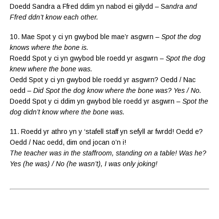
Doedd Sandra a Ffred ddim yn nabod ei gilydd – S
andra and
Ffred ddn’t know each other.
10. Mae Spot y ci yn gwybod ble mae’r asgwrn –
Spot the dog
knows where the bone is.
Roedd Spot y ci yn gwybod ble roedd yr asgwrn –
Spot the dog
knew where the bone was.
Oedd Spot y ci yn gwybod ble roedd yr asgwrn? Oedd / Nac
oedd –
Did Spot the dog know where the bone was? Yes / No.
Doedd Spot y ci ddim yn gwybod ble roedd yr asgwrn –
Spot the
dog didn’t know where the bone was.
11. Roedd yr athro yn y ‘stafell staff yn sefyll ar fwrdd! Oedd e?
Oedd / Nac oedd, dim ond jocan o’n i!
The teacher was in the staffroom, standing on a table! Was he?
Yes (he was) / No (he wasn’t), I was only joking!