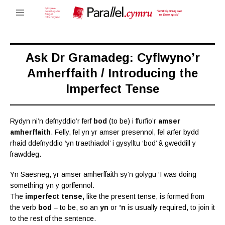
Ask Dr Gramadeg: Cyflwyno’r
Amherffaith / Introducing the
Imperfect Tense
Rydyn ni’n defnyddio’r ferf
bod
(to be) i ffurfio’r
amser
amherffaith
. Felly, fel yn yr amser presennol, fel arfer bydd
rhaid ddefnyddio ‘yn traethiadol’ i gysylltu ‘bod’ â gweddill y
frawddeg.
Yn Saesneg, yr amser amherffaith sy’n golygu ‘I was doing
something’ yn y gorffennol.
The
imperfect tense,
like the present tense, is formed from
the verb
bod
– to be, so an
yn
or
’n
is usually required, to join it
to the rest of the sentence.