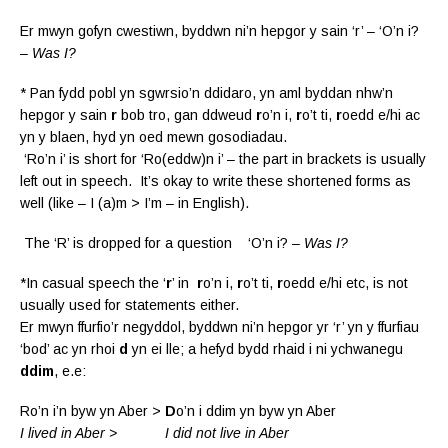
Er mwyn gofyn cwestiwn, byddwn ni’n hepgor y sain ‘r’ – ‘O’n i?
–
Was I?
* Pan fydd pobl yn sgwrsio’n ddidaro, yn aml byddan nhw’n
hepgor y sain
r
bob tro, gan ddweud
r
o’n i,
r
o’t ti,
r
oedd e/hi ac
yn y blaen, hyd yn oed mewn gosodiadau.
‘Ro’n i’ is short for ‘Ro(eddw)n i’ – the part in brackets is usually
left out in speech. It’s okay to write these shortened forms as
well (like – I (a)m > I’m – in English).
The ‘R’ is dropped for a question ‘O’n i?
– Was I?
*In casual speech the ‘
r
’ in
r
o’n i,
r
o’t ti,
r
oedd e/hi etc, is not
usually used for statements either.
Er mwyn ffurfio’r negyddol, byddwn ni’n hepgor yr ‘r’ yn y ffurfiau
‘bod’ ac yn rhoi
d
yn ei lle; a hefyd bydd rhaid i ni ychwanegu
ddim
, e.e:
Ro’n i’n byw yn Aber >
D
o’n i ddim yn byw yn Aber
I lived in Aber > I did not live in Aber