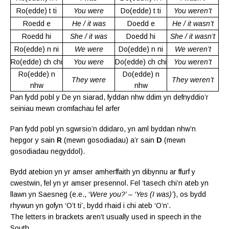
Ro
(edde)
t
ti
You were
Do
(edde)
t
ti
You weren’t
Roedd e
He / it was
Doedd e
He / it wasn’t
Roedd hi
She / it was
Doedd hi
She / it wasn’t
Ro
(edde)
n ni
We were
Do
(edde)
n ni
We weren’t
Ro
(edde)
ch chi
You were
Do
(edde)
ch chi
You weren’t
Ro
(edde)
n
Do
(edde)
n
They were
They weren’t
nhw
nhw
Pan fydd pobl y De yn siarad, fyddan nhw ddim yn defnyddio’r
seiniau mewn cromfachau fel arfer
Pan fydd pobl yn sgwrsio’n ddidaro, yn aml byddan nhw’n
hepgor y sain
R
(mewn gosodiadau) a’r sain
D
(mewn
gosodiadau negyddol).
Bydd atebion yn yr amser amherffaith yn dibynnu ar ffurf y
cwestwin, fel yn yr amser presennol. Fel ‘tasech chi’n ateb yn
llawn yn Saesneg (e.e., ‘
Were you?’ – ‘Yes (I was)’
), os bydd
rhywun yn gofyn ‘O’t ti’, bydd rhaid i chi ateb ‘O’n’.
The letters in brackets aren’t usually used in speech in the
South.