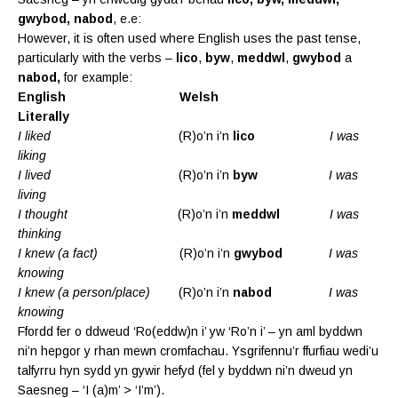
gwybod, nabod
, e.e:
However, it is often used where English uses the past tense,
particularly with the verbs –
lico
,
byw
,
meddwl
,
gwybod
a
nabod,
for example:
English Welsh
Literally
I liked
(R)o’n i’n
lico
I was
liking
I lived
(R)o’n i’n
byw
I was
living
I thought
(R)o’n i’n
meddwl
I was
thinking
I knew (a fact)
(R)o’n i’n
gwybod
I was
knowing
I knew (a person/place)
(R)o’n i’n
nabod
I was
knowing
Ffordd fer o ddweud ‘Ro(eddw)n i’ yw ‘Ro’n i’ – yn aml byddwn
ni’n hepgor y rhan mewn cromfachau. Ysgrifennu’r ffurfiau wedi’u
talfyrru hyn sydd yn gywir hefyd (fel y byddwn ni’n dweud yn
Saesneg – ‘I (a)m’ > ‘I’m’).