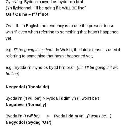
Cymraeg: Bydda i’n mynd os bydd hi’n braf
(Yn llythfennol: ‘I’ll be going if it WILL BE fine’)
Os / Os na – If / If not
Os = If. In English the tendency is to use the present tense
with ‘if’ even when referring to something that hasn’t happened
yet.
e.g.
I’ll be going if it is fine.
In Welsh, the future tense is used if
referring to something that hasn’t happened yet,
e.g. Bydda i’n mynd os bydd hi’n braf
(Lit. I’ll be going if it will
be fine)
Negyddol (Rheolaidd)
Bydda i’n (‘I will be’) >
F
ydda i
ddim
yn (‘I won’t be’)
Negative
(Normally)
Bydda i’n
(I will be)
>
F
ydda i
ddim
yn…
(I won’t be…)
Negyddol (Gydag ‘Os’)