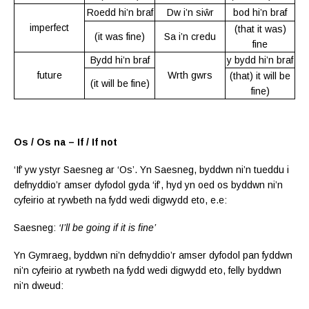
Roedd hi’n braf
Dw i’n siŵr
bod hi’n braf
imperfect
(that it was)
(it was fine)
Sa i’n credu
fine
Bydd hi’n braf
y bydd hi’n braf
future
Wrth gwrs
(that) it will be
(it will be fine)
fine)
Os / Os na – If / If not
‘If’ yw ystyr Saesneg ar ‘Os’. Yn Saesneg, byddwn ni’n tueddu i
defnyddio’r amser dyfodol gyda ‘if’, hyd yn oed os byddwn ni’n
cyfeirio at rywbeth na fydd wedi digwydd eto, e.e:
Saesneg:
‘I’ll be going if it is fine’
Yn Gymraeg, byddwn ni’n defnyddio’r amser dyfodol pan fyddwn
ni’n cyfeirio at rywbeth na fydd wedi digwydd eto, felly byddwn
ni’n dweud: