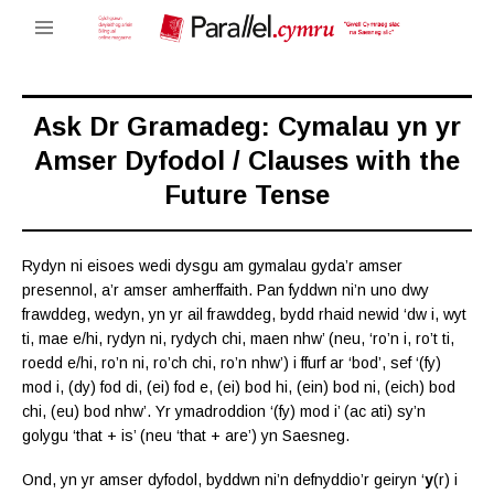
Ask Dr Gramadeg: Cymalau yn yr
Amser Dyfodol / Clauses with the
Future Tense
Rydyn ni eisoes wedi dysgu am gymalau gyda’r amser
presennol, a’r amser amherffaith. Pan fyddwn ni’n uno dwy
frawddeg, wedyn, yn yr ail frawddeg, bydd rhaid newid ‘dw i, wyt
ti, mae e/hi, rydyn ni, rydych chi, maen nhw’ (neu, ‘ro’n i, ro’t ti,
roedd e/hi, ro’n ni, ro’ch chi, ro’n nhw’) i ffurf ar ‘bod’, sef ‘(fy)
mod i, (dy) fod di, (ei) fod e, (ei) bod hi, (ein) bod ni, (eich) bod
chi, (eu) bod nhw’. Yr ymadroddion ‘(fy) mod i’ (ac ati) sy’n
golygu ‘that + is’ (neu ‘that + are’) yn Saesneg.
Ond, yn yr amser dyfodol, byddwn ni’n defnyddio’r geiryn ‘
y
(r) i