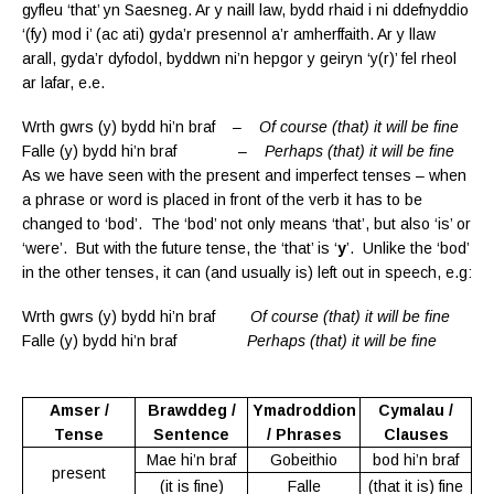
gyfleu ‘that’ yn Saesneg. Ar y naill law, bydd rhaid i ni ddefnyddio
‘(fy) mod i’ (ac ati) gyda’r presennol a’r amherffaith. Ar y llaw
arall, gyda’r dyfodol, byddwn ni’n hepgor y geiryn ‘y(r)’ fel rheol
ar lafar, e.e.
Wrth gwrs (y) bydd hi’n braf –
Of course (that) it will be fine
Falle (y) bydd hi’n braf –
Perhaps (that) it will be fine
As we have seen with the present and imperfect tenses – when
a phrase or word is placed in front of the verb it has to be
changed to ‘bod’. The ‘bod’ not only means ‘that’, but also ‘is’ or
‘were’. But with the future tense, the ‘that’ is ‘
y
’. Unlike the ‘bod’
in the other tenses, it can (and usually is) left out in speech,
e.g:
Wrth gwrs (y) bydd hi’n braf
Of course (that) it will be fine
Falle (y) bydd hi’n braf
Perhaps (that) it will be fine
Amser /
Brawddeg /
Ymadroddion
Cymalau /
Tense
Sentence
/ Phrases
Clauses
Mae hi’n braf
Gobeithio
bod hi’n braf
present
(it is fine)
Falle
(that it is) fine