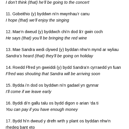
I don’t think (that) he’ll be going to the concert
11. Gobeithio (y) byddwn ni’n mwynhau’r canu
I hope (that) we’ll enjoy the singing
12. Mae’n dweud (y) byddwch chi’n dod â’r gwin coch
He says (that) you’ll be bringing the red wine
13. Mae Sandra wedi clywed (y) byddan nhw’n mynd ar wyliau
Sandra’s heard (that) they’ll be going on holiday
14. Roedd Ffred yn gweiddi (y) bydd Sandra’n cyrraedd yn fuan
Ffred was shouting that Sandra will be arriving soon
15. Bydda i’n dod os byddwn ni’n gadael yn gynnar
I’ll come if we leave early
16. Byddi di’n gallu talu os bydd digon o arian ‘da ti
You can pay if you have enough money
17. Bydd hi’n dweud y drefn wrth y plant os byddan nhw’n
rhedeg bant eto