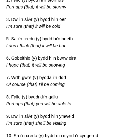
Perhaps (that) it will be stormy
3. Dw i’n siŵr (y) bydd hi’n oer
I’m sure (that) it will be cold
5. Sa i’n credu (y) bydd hi’n boeth
I don’t think (that) it will be hot
6. Gobeithio (y) bydd hi’n bwrw eira
I hope (that) it will be snowing
7. Wrth gwrs (y) bydda i’n dod
Of course (that) I’ll be coming
8. Falle (y) byddi di’n gallu
Perhaps (that) you will be able to
9. Dw i’n siŵr (y) bydd hi’n ymweld
I’m sure (that) she’ll be visiting
10. Sa i’n credu (y) bydd e’n mynd i’r cyngerdd