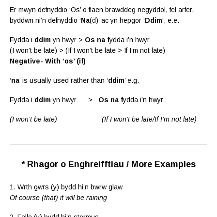
Er mwyn defnyddio ‘Os’ o flaen brawddeg negyddol, fel arfer,
byddwn ni’n defnyddio ‘
Na
(d)’ ac yn hepgor ‘
Ddim
‘, e.e.
F
ydda i
ddim
yn hwyr >
Os na f
ydda i’n hwyr
(I won’t be late) > (If I won’t be late > If I’m not late)
Negative- With ‘os’ (if)
‘
na
’ is usually used rather than ‘
ddim
’ e.g.
F
ydda i
ddim
yn hwyr >
Os na f
ydda i’n hwyr
(I won’t be late)
(If I won’t be late/If I’m not late)
* Rhagor o Enghreifftiau / More Examples
1. Wrth gwrs (y) bydd hi’n bwrw glaw
Of course (that) it will be raining
2. Falle (y) bydd hi’n stormus