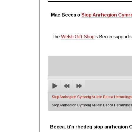
Mae Becca o
Siop Anrhegion Cymr
The
Welsh Gift Shop
‘s Becca supports
Siop Anrhegion Cymreig Ar-lein Becca Hemmings: S
Siop Anrhegion Cymreig Ar-lein Becca Hemmings: S
Becca, ti'n rhedeg siop anrhegion C