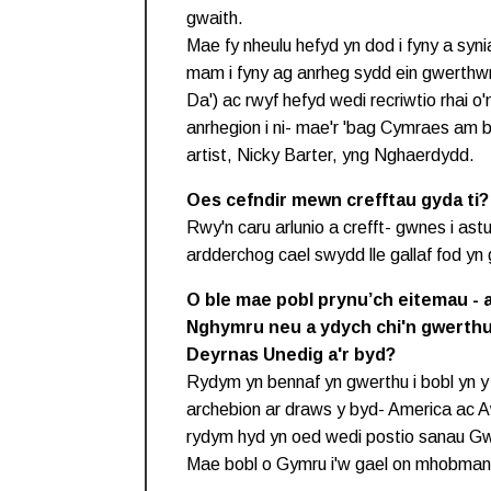
gwaith.
Mae fy nheulu hefyd yn dod i fyny a syn
mam i fyny ag anrheg sydd ein gwerthwr
Da') ac rwyf hefyd wedi recriwtio rhai o'm
anrhegion i ni- mae'r 'bag Cymraes am b
artist, Nicky Barter, yng Nghaerdydd.
Oes cefndir mewn crefftau gyda ti?
Rwy'n caru arlunio a crefft- gwnes i ast
ardderchog cael swydd lle gallaf fod yn 
O ble mae pobl prynu’ch eitemau - ai
Nghymru neu a ydych chi'n gwerthu i
Deyrnas Unedig a'r byd?
Rydym yn bennaf yn gwerthu i bobl yn 
archebion ar draws y byd- America ac Aw
rydym hyd yn oed wedi postio sanau G
Mae bobl o Gymru i'w gael on mhobman