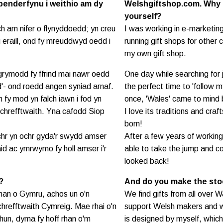
benderfynu i weithio am dy
Welshgiftshop.com. Why d
yourself?
am nifer o flynyddoedd; yn creu
I was working in e-marketing
eraill, ond fy mreuddwyd oedd i
running gift shops for other
my own gift shop.
grymodd fy ffrind mai nawr oedd
One day while searching for
d'- ond roedd angen syniad arnaf.
the perfect time to 'follow 
 fy mod yn falch iawn i fod yn
once, 'Wales' came to mind 
chrefftwaith. Yna cafodd Siop
I love its traditions and cr
born!
ochr yn ochr gyda'r swydd amser
After a few years of working 
aid ac ymrwymo fy holl amser i'r
able to take the jump and co
looked back!
?
And do you make the sto
man o Gymru, achos un o'n
We find gifts from all over 
refftwaith Cymreig. Mae rhai o'n
support Welsh makers and w
 hun, dyma fy hoff rhan o'm
is designed by myself, which