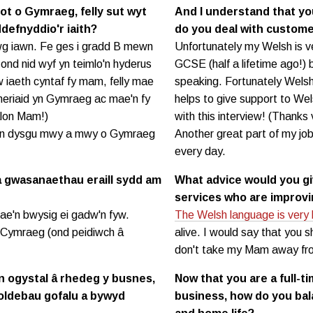
lot o Gymraeg, felly sut wyt
And I understand that you
ddefnyddio'r iaith?
do you deal with custome
g iawn. Fe ges i gradd B mewn
Unfortunately my Welsh is ve
nd nid wyf yn teimlo'n hyderus
GCSE (half a lifetime ago!) b
 iaeth cyntaf fy mam, felly mae
speaking. Fortunately Welsh
smeriaid yn Gymraeg ac mae'n fy
helps to give support to We
alon Mam!)
with this interview! (Thank
 yn dysgu mwy a mwy o Gymraeg
Another great part of my job
every day.
 a gwasanaethau eraill sydd am
What advice would you gi
services who are improvi
e'n bwysig ei gadw'n fyw.
The Welsh language is very 
Cymraeg (ond peidiwch â
alive. I would say that you 
don't take my Mam away fro
n ogystal â rhedeg y busnes,
Now that you are a full-t
foldebau gofalu a bywyd
business, how do you bala