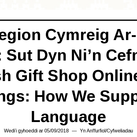
egion Cymreig Ar-
ut Dyn Ni’n Cefno
h Gift Shop Onlin
gs: How We Supp
Language
Wedi’i gyhoeddi ar
05/09/2018
16/03/2019
Yn
Anffurfiol
/
Cyfweliadau