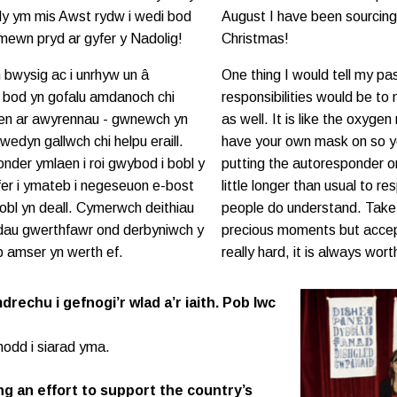
ly ym mis Awst rydw i wedi bod
August I have been sourcing l
 mewn pryd ar gyfer y Nadolig!
Christmas!
 bwysig ac i unrhyw un â
One thing I would tell my pa
ch bod yn gofalu amdanoch chi
responsibilities would be to
gen ar awyrennau - gwnewch yn
as well. It is like the oxyge
wedyn gallwch chi helpu eraill.
have your own mask on so yo
der ymlaen i roi gwybod i bobl y
putting the autoresponder o
rfer i ymateb i negeseuon e-bost
little longer than usual to r
bl yn deall. Cymerwch deithiau
people do understand. Take 
dau gwerthfawr ond derbyniwch y
precious moments but accept
 amser yn werth ef.
really hard, it is always worth
rechu i gefnogi’r wlad a’r iaith. Pob lwc
hodd i siarad yma.
ng an effort to support the country’s