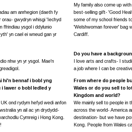
My family also come up with
iadau am anrhegion (daeth fy
best-selling gift- 'Good Heal
 orau- gwydryn whisgi 'Iechyd
some of my school friends to
 ffrindiau ysgol i ddylunio
'Welshwoman forever' bag wa
yth' yn cael ei wneud gan yr
Cardiff.
Do you have a background
udio nhw yn yr ysgol. Mae'n
I love arts and crafts- I stud
greadigol.
a job where I can be creativ
 hi'n bennaf i bobl yng
From where do people buy 
 lawer o bobl ledled y
Wales or do you sell to l
Kingdom and world?
y UK ond rydym hefyd wedi anfon
We mainly sell to people in
stralia yn ail ac yn drydydd-
across the world- America a
warchodlu Cymreig i Hong Kong.
destination- but we have p
!
Kong. People from Wales ca