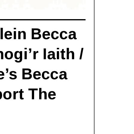
lein Becca
gi’r Iaith /
e’s Becca
ort The