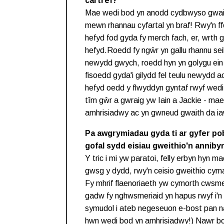
cartref?
Mae wedi bod yn anodd cydbwyso gwait
mewn rhannau cyfartal yn braf! Rwy'n ff
hefyd fod gyda fy merch fach, er, wrth
hefyd.Roedd fy ngŵr yn gallu rhannu seib
newydd gwych, roedd hyn yn golygu ein
fisoedd gyda'i gilydd fel teulu newydd a
hefyd oedd y flwyddyn gyntaf rwyf wedi c
tîm gŵr a gwraig yw Iain a Jackie - ma
amhrisiadwy ac yn gwneud gwaith da i
Pa awgrymiadau gyda ti ar gyfer pob
gofal sydd eisiau gweithio'n anniby
Y tric i mi yw paratoi, felly erbyn hyn
gwsg y dydd, rwy'n ceisio gweithio cyma
Fy mhrif flaenoriaeth yw cymorth cwsme
gadw fy nghwsmeriaid yn hapus rwyf i'n
symudol i ateb negeseuon e-bost pan na 
hwn wedi bod yn amhrisiadwy!) Nawr bo