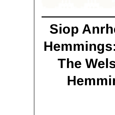
Siop Anrh
Hemmings: S
The Wels
Hemmin