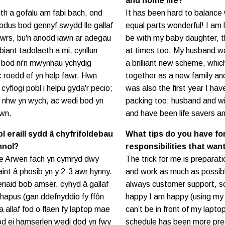
and home life?
h a gofalu am fabi bach, ond
It has been hard to balance 
odus bod gennyf swydd lle gallaf
equal parts wonderful! I am 
 gwrs, bu'n anodd iawn ar adegau
be with my baby daughter, th
iant tadolaeth a mi, cynllun
at times too. My husband wa
 bod ni'n mwynhau ychydig
a brilliant new scheme, whi
c roedd ef yn help fawr. Hwn
together as a new family an
yflogi pobl i helpu gyda'r pecio;
was also the first year I ha
e nhw yn wych, ac wedi bod yn
packing too; husband and wi
awn.
and have been life savers an
l eraill sydd â chyfrifoldebau
What tips do you have fo
nnol?
responsibilities that wa
 mae Arwen fach yn cymryd dwy
The trick for me is preparat
int â phosib yn y 2-3 awr hynny.
and work as much as possible
riaid bob amser, cyhyd â gallaf
always customer support, s
 hapus (gan ddefnyddio fy ffôn
happy I am happy (using my
allaf fod o flaen fy laptop mae
can’t be in front of my lapt
d ei hamserlen wedi dod yn fwy
schedule has been more pred