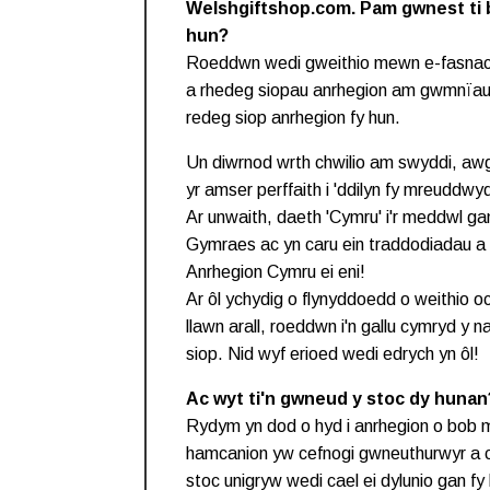
Welshgiftshop.com. Pam gwnest ti 
hun?
Roeddwn wedi gweithio mewn e-fasnach 
a rhedeg siopau anrhegion am gwmnïau 
redeg siop anrhegion fy hun.
Un diwrnod wrth chwilio am swyddi, aw
yr amser perffaith i 'ddilyn fy mreuddwy
Ar unwaith, daeth 'Cymru' i'r meddwl gan
Gymraes ac yn caru ein traddodiadau a 
Anrhegion Cymru ei eni!
Ar ôl ychydig o flynyddoedd o weithio 
llawn arall, roeddwn i'n gallu cymryd y n
siop. Nid wyf erioed wedi edrych yn ôl!
Ac wyt ti'n gwneud y stoc dy hunan
Rydym yn dod o hyd i anrhegion o bob 
hamcanion yw cefnogi gwneuthurwyr a ch
stoc unigryw wedi cael ei dylunio gan fy