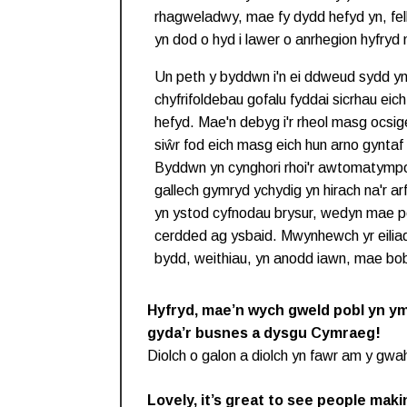
rhagweladwy, mae fy dydd hefyd yn, fel
yn dod o hyd i lawer o anrhegion hyfryd
Un peth y byddwn i'n ei ddweud sydd yn
chyfrifoldebau gofalu fyddai sicrhau ei
hefyd. Mae'n debyg i'r rheol masg ocsi
siŵr fod eich masg eich hun arno gyntaf 
Byddwn yn cynghori rhoi'r awtomatympon
gallech gymryd ychydig yn hirach na'r a
yn ystod cyfnodau brysur, wedyn mae po
cerdded ag ysbaid. Mwynhewch yr eilia
bydd, weithiau, yn anodd iawn, mae bob
Hyfryd, mae’n wych gweld pobl yn ymd
gyda’r busnes a dysgu Cymraeg!
Diolch o galon a diolch yn fawr am y gwa
Lovely, it’s great to see people maki