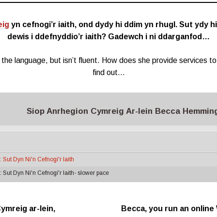
eig
yn cefnogi’r iaith, ond dydy hi ddim yn rhugl. Sut ydy 
dewis i ddefnyddio’r iaith? Gadewch i ni ddarganfod…
 the language, but isn’t fluent. How does she provide services 
find out…
Siop Anrhegion Cymreig Ar-lein Becca Hemmings
ut Dyn Ni'n Cefnogi'r Iaith
ut Dyn Ni'n Cefnogi'r Iaith- slower pace
ymreig ar-lein,
Becca, you run an online 