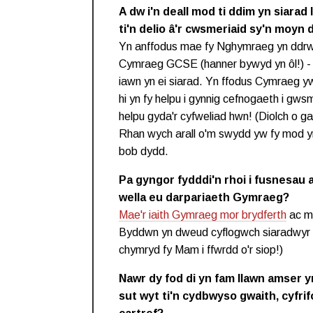
A dw i'n deall mod ti ddim yn siarad 
ti'n delio â'r cwsmeriaid sy'n moyn 
Yn anffodus mae fy Nghymraeg yn ddrw
Cymraeg GCSE (hanner bywyd yn ôl!) - o
iawn yn ei siarad. Yn ffodus Cymraeg yw
hi yn fy helpu i gynnig cefnogaeth i gw
helpu gyda'r cyfweliad hwn! (Diolch o g
Rhan wych arall o'm swydd yw fy mod
bob dydd.
Pa gyngor fydddi'n rhoi i fusnesau
wella eu darpariaeth Gymraeg?
Mae'r iaith Gymraeg mor brydferth
ac ma
Byddwn yn dweud cyflogwch siaradwyr 
chymryd fy Mam i ffwrdd o'r siop!)
Nawr dy fod di yn fam llawn amser y
sut wyt ti'n cydbwyso gwaith, cyfri