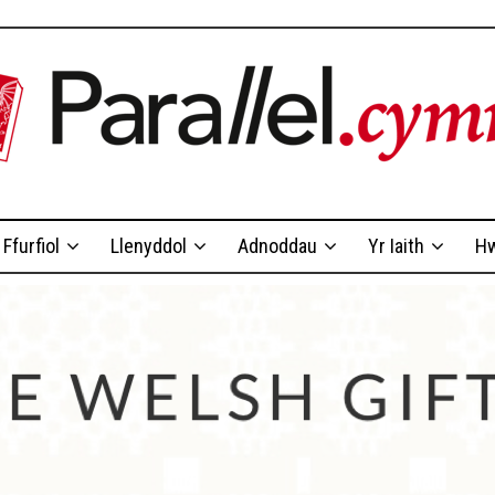
Ffurfiol
Llenyddol
Adnoddau
Yr Iaith
Hw