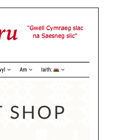
yl
Am
Iaith: