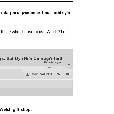
hi ddarparu gwasanaethau i bobl sy’n
to those who choose to use Welsh? Let’s
: Sut Dyn Ni'n Cefnogi'r Iaith
Parallel.cymru
00:00
Download MP3
Welsh gift shop,