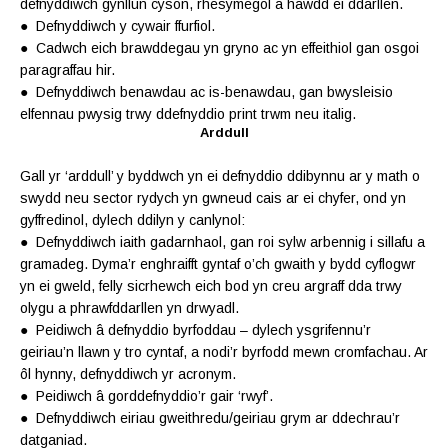
defnyddiwch gynllun cyson, rhesymegol a hawdd ei ddarllen.
● Defnyddiwch y cywair ffurfiol.
● Cadwch eich brawddegau yn gryno ac yn effeithiol gan osgoi
paragraffau hir.
● Defnyddiwch benawdau ac is-benawdau, gan bwysleisio
elfennau pwysig trwy ddefnyddio print trwm neu italig.
Arddull
Gall yr ‘arddull’ y byddwch yn ei defnyddio ddibynnu ar y math o
swydd neu sector rydych yn gwneud cais ar ei chyfer, ond yn
gyffredinol, dylech ddilyn y canlynol:
● Defnyddiwch iaith gadarnhaol, gan roi sylw arbennig i sillafu a
gramadeg. Dyma’r enghraifft gyntaf o’ch gwaith y bydd cyflogwr
yn ei gweld, felly sicrhewch eich bod yn creu argraff dda trwy
olygu a phrawfddarllen yn drwyadl.
● Peidiwch â defnyddio byrfoddau – dylech ysgrifennu’r
geiriau’n llawn y tro cyntaf, a nodi’r byrfodd mewn cromfachau. Ar
ôl hynny, defnyddiwch yr acronym.
● Peidiwch â gorddefnyddio’r gair ‘rwyf’.
● Defnyddiwch eiriau gweithredu/geiriau grym ar ddechrau’r
datganiad.