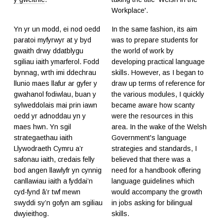
Workplace'.
Yn yr un modd, ei nod oedd
In the same fashion, its aim
paratoi myfyrwyr at y byd
was to prepare students for
gwaith drwy ddatblygu
the world of work by
sgiliau iaith ymarferol. Fodd
developing practical language
bynnag, wrth imi ddechrau
skills. However, as I began to
llunio maes llafur ar gyfer y
draw up terms of reference for
gwahanol fodiwlau, buan y
the various modules, I quickly
sylweddolais mai prin iawn
became aware how scanty
oedd yr adnoddau yn y
were the resources in this
maes hwn. Yn sgil
area. In the wake of the Welsh
strategaethau iaith
Government's language
Llywodraeth Cymru a’r
strategies and standards, I
safonau iaith, credais felly
believed that there was a
bod angen llawlyfr yn cynnig
need for a handbook offering
canllawiau iaith a fyddai’n
language guidelines which
cyd-fynd â’r twf mewn
would accompany the growth
swyddi sy’n gofyn am sgiliau
in jobs asking for bilingual
dwyieithog.
skills.