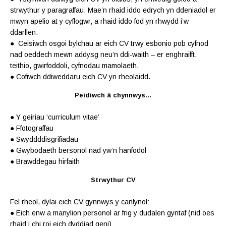
strwythur y paragraffau. Mae’n rhaid iddo edrych yn ddeniadol er
mwyn apelio at y cyflogwr, a rhaid iddo fod yn rhwydd i’w
ddarllen.
● Ceisiwch osgoi bylchau ar eich CV trwy esbonio pob cyfnod
nad oeddech mewn addysg neu’n ddi-waith – er enghraifft,
teithio, gwirfoddoli, cyfnodau mamolaeth.
● Cofiwch ddiweddaru eich CV yn rheolaidd.
Peidiwch â chynnwys…
● Y geiriau ‘curriculum vitae’
● Ffotograffau
● Swydd­ddisgrifiadau
● Gwybodaeth bersonol nad yw’n hanfodol
● Brawddegau hirfaith
Strwythur CV
Fel rheol, dylai eich CV gynnwys y canlynol:
● Eich enw a manylion personol ar frig y dudalen gyntaf (nid oes
rhaid i chi roi eich dyddiad geni)