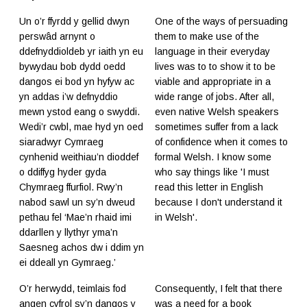
Un o’r ffyrdd y gellid dwyn
One of the ways of persuading
perswâd arnynt o
them to make use of the
ddefnyddioldeb yr iaith yn eu
language in their everyday
bywydau bob dydd oedd
lives was to to show it to be
dangos ei bod yn hyfyw ac
viable and appropriate in a
yn addas i’w defnyddio
wide range of jobs. After all,
mewn ystod eang o swyddi.
even native Welsh speakers
Wedi’r cwbl, mae hyd yn oed
sometimes suffer from a lack
siaradwyr Cymraeg
of confidence when it comes to
cynhenid weithiau’n dioddef
formal Welsh. I know some
o ddiffyg hyder gyda
who say things like 'I must
Chymraeg ffurfiol. Rwy’n
read this letter in English
nabod sawl un sy’n dweud
because I don't understand it
pethau fel ‘Mae’n rhaid imi
in Welsh'.
ddarllen y llythyr yma’n
Saesneg achos dw i ddim yn
ei ddeall yn Gymraeg.’
O’r herwydd, teimlais fod
Consequently, I felt that there
angen cyfrol sy’n dangos y
was a need for a book