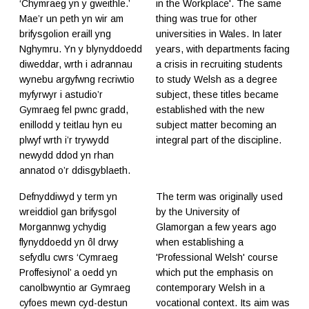
‘Chymraeg yn y gweithle.’
in the Workplace'. The same
Mae’r un peth yn wir am
thing was true for other
brifysgolion eraill yng
universities in Wales. In later
Nghymru. Yn y blynyddoedd
years, with departments facing
diweddar, wrth i adrannau
a crisis in recruiting students
wynebu argyfwng recriwtio
to study Welsh as a degree
myfyrwyr i astudio’r
subject, these titles became
Gymraeg fel pwnc gradd,
established with the new
enillodd y teitlau hyn eu
subject matter becoming an
plwyf wrth i’r trywydd
integral part of the discipline.
newydd ddod yn rhan
annatod o’r ddisgyblaeth.
Defnyddiwyd y term yn
The term was originally used
wreiddiol gan brifysgol
by the University of
Morgannwg ychydig
Glamorgan a few years ago
flynyddoedd yn ôl drwy
when establishing a
sefydlu cwrs ‘Cymraeg
'Professional Welsh' course
Proffesiynol’ a oedd yn
which put the emphasis on
canolbwyntio ar Gymraeg
contemporary Welsh in a
cyfoes mewn cyd-destun
vocational context. Its aim was