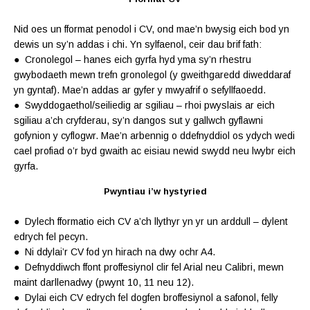
Nid oes un fformat penodol i CV, ond mae’n bwysig eich bod yn
dewis un sy’n addas i chi. Yn sylfaenol, ceir dau brif fath:
● Cronolegol – hanes eich gyrfa hyd yma sy’n rhestru
gwybodaeth mewn trefn gronolegol (y gweithgaredd diweddaraf
yn gyntaf). Mae’n addas ar gyfer y mwyafrif o sefyllfaoedd.
● Swyddogaethol/seiliedig ar sgiliau – rhoi pwyslais ar eich
sgiliau a’ch cryfderau, sy’n dangos sut y gallwch gyflawni
gofynion y cyflogwr. Mae’n arbennig o ddefnyddiol os ydych wedi
cael profiad o’r byd gwaith ac eisiau newid swydd neu lwybr eich
gyrfa.
Pwyntiau i’w hystyried
● Dylech fformatio eich CV a’ch llythyr yn yr un arddull – dylent
edrych fel pecyn.
● Ni ddylai’r CV fod yn hirach na dwy ochr A4.
● Defnyddiwch ffont proffesiynol clir fel Arial neu Calibri, mewn
maint darllenadwy (pwynt 10, 11 neu 12).
● Dylai eich CV edrych fel dogfen broffesiynol a safonol, felly