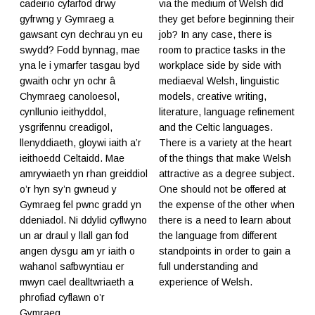
cadeirio cyfarfod drwy
via the medium of Welsh did
gyfrwng y Gymraeg a
they get before beginning their
gawsant cyn dechrau yn eu
job? In any case, there is
swydd? Fodd bynnag, mae
room to practice tasks in the
yna le i ymarfer tasgau byd
workplace side by side with
gwaith ochr yn ochr â
mediaeval Welsh, linguistic
Chymraeg canoloesol,
models, creative writing,
cynllunio ieithyddol,
literature, language refinement
ysgrifennu creadigol,
and the Celtic languages.
llenyddiaeth, gloywi iaith a’r
There is a variety at the heart
ieithoedd Celtaidd. Mae
of the things that make Welsh
amrywiaeth yn rhan greiddiol
attractive as a degree subject.
o’r hyn sy’n gwneud y
One should not be offered at
Gymraeg fel pwnc gradd yn
the expense of the other when
ddeniadol. Ni ddylid cyflwyno
there is a need to learn about
un ar draul y llall gan fod
the language from different
angen dysgu am yr iaith o
standpoints in order to gain a
wahanol safbwyntiau er
full understanding and
mwyn cael dealltwriaeth a
experience of Welsh.
phrofiad cyflawn o’r
Gymraeg.