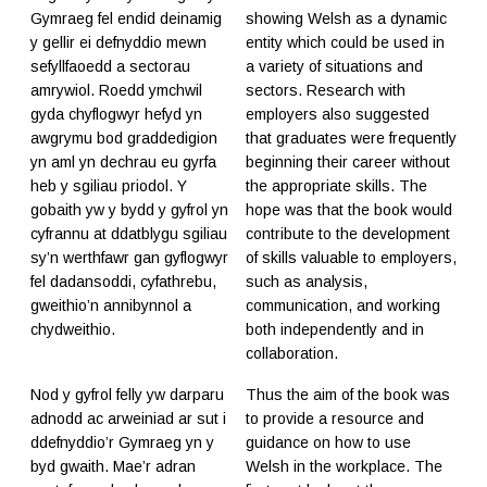
Gymraeg fel endid deinamig
showing Welsh as a dynamic
y gellir ei defnyddio mewn
entity which could be used in
sefyllfaoedd a sectorau
a variety of situations and
amrywiol. Roedd ymchwil
sectors. Research with
gyda chyflogwyr hefyd yn
employers also suggested
awgrymu bod graddedigion
that graduates were frequently
yn aml yn dechrau eu gyrfa
beginning their career without
heb y sgiliau priodol. Y
the appropriate skills. The
gobaith yw y bydd y gyfrol yn
hope was that the book would
cyfrannu at ddatblygu sgiliau
contribute to the development
sy’n werthfawr gan gyflogwyr
of skills valuable to employers,
fel dadansoddi, cyfathrebu,
such as analysis,
gweithio’n annibynnol a
communication, and working
chydweithio.
both independently and in
collaboration.
Nod y gyfrol felly yw darparu
Thus the aim of the book was
adnodd ac arweiniad ar sut i
to provide a resource and
ddefnyddio’r Gymraeg yn y
guidance on how to use
byd gwaith. Mae’r adran
Welsh in the workplace. The