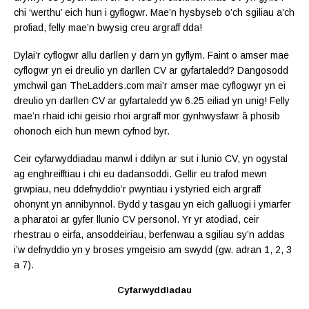
chi ‘werthu’ eich hun i gyflogwr. Mae’n hysbyseb o’ch sgiliau a’ch
profiad, felly mae’n bwysig creu argraff dda!
Dylai’r cyflogwr allu darllen y darn yn gyflym. Faint o amser mae
cyflogwr yn ei dreulio yn darllen CV ar gyfartaledd? Dangosodd
ymchwil gan TheLadders.com mai’r amser mae cyflogwyr yn ei
dreulio yn darllen CV ar gyfartaledd yw 6.25 eiliad yn unig! Felly
mae’n rhaid ichi geisio rhoi argraff mor gynhwysfawr â phosib
ohonoch eich hun mewn cyfnod byr.
Ceir cyfarwyddiadau manwl i ddilyn ar sut i lunio CV, yn ogystal
ag enghreifftiau i chi eu dadansoddi. Gellir eu trafod mewn
grwpiau, neu ddefnyddio’r pwyntiau i ystyried eich argraff
ohonynt yn annibynnol. Bydd y tasgau yn eich galluogi i ymarfer
a pharatoi ar gyfer llunio CV personol. Yr yr atodiad, ceir
rhestrau o eirfa, ansoddeiriau, berfenwau a sgiliau sy’n addas
i’w defnyddio yn y broses ymgeisio am swydd (gw. adran 1, 2, 3
a 7).
Cyfarwyddiadau