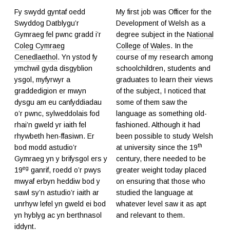
Fy swydd gyntaf oedd
My first job was Officer for the
Swyddog Datblygu’r
Development of Welsh as a
Gymraeg fel pwnc gradd i’r
degree subject in the
National
Coleg Cymraeg
College of Wales
. In the
Cenedlaethol
. Yn ystod fy
course of my research among
ymchwil gyda disgyblion
schoolchildren, students and
ysgol, myfyrwyr a
graduates to learn their views
graddedigion er mwyn
of the subject, I noticed that
dysgu am eu canfyddiadau
some of them saw the
o’r pwnc, sylweddolais fod
language as something old-
rhai’n gweld yr iaith fel
fashioned. Although it had
rhywbeth hen-ffasiwn. Er
been possible to study Welsh
th
bod modd astudio’r
at university since the 19
Gymraeg yn y brifysgol ers y
century, there needed to be
eg
19
ganrif, roedd o’r pwys
greater weight today placed
mwyaf erbyn heddiw bod y
on ensuring that those who
sawl sy’n astudio’r iaith ar
studied the language at
unrhyw lefel yn gweld ei bod
whatever level saw it as apt
yn hyblyg ac yn berthnasol
and relevant to them.
iddynt.