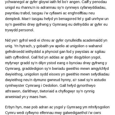
ychwanegol ar gyfer gloywi iaith fel bo’r angen. Caiff y penodau
unigol eu rhannu’n is-adrannau sy’n cynnwys cyfarwyddiadau,
pwyntiau trafod, tasgau i’w cyflawni ac enghreifftiau neu
dempledi. Mae’r tasgau hefyd yn benagored fel y gall unrhyw un
sy’n gweithio drwy gyfrwng y Gymraeg eu defnyddio ar gyfer eu
trywydd personol.
Nid yw’r gyfrol wedi ei chreu ar gyfer cynulleidfa academaidd yn
unig. Yn hytrach, y gobaith yw apelio at unigolion o wahanol
gefndiroedd ieithyddol a phynciol gan fod y pwyslais ar sgiliau
iaith cyffredinol. Gall fod yn addas ar gyfer disgyblion ysgol,
myfyrwyr gradd sy’n dilyn ystod eang o bynciau drwy gyfrwng y
Gymraeg, graddedigion sy’n bwriadu gweithio mewn amgylchfyd
dwyieithog, unigolion sydd eisoes yn gweithio mewn sefydliadau
dwyieithog neu’n dymuno gwneud hynny, a’r sawl sy’n astudio
cymhwyster Cymraeg i Oedolion. Gall hefyd gynorthwyo
athrawon, darlithwyr, tiwtoriaid a chyflogwyr sy’n cynnig
arweiniad yn y maes hwn.
Erbyn hyn, mae pob adran ac ysgol y Gymraeg ym mhrifysgolion
Cymru wedi cyflwyno elfennau mwy galwedigaethol i’w cwrs