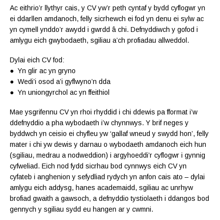
Ac eithrio’r llythyr cais, y CV yw’r peth cyntaf y bydd cyflogwr yn
ei ddarllen amdanoch, felly sicrhewch ei fod yn denu ei sylw ac
yn cymell ynddo’r awydd i gwrdd â chi. Defnyddiwch y gofod i
amlygu eich gwybodaeth, sgiliau a’ch profiadau allweddol.
Dylai eich CV fod:
● Yn glir ac yn gryno
● Wedi’i osod a’i gyflwyno’n dda
● Yn uniongyrchol ac yn ffeithiol
Mae ysgrifennu CV yn rhoi rhyddid i chi ddewis pa fformat i’w
ddefnyddio a pha wybodaeth i’w chynnwys. Y brif neges y
byddwch yn ceisio ei chyfleu yw ‘gallaf wneud y swydd hon’, felly
mater i chi yw dewis y darnau o wybodaeth amdanoch eich hun
(sgiliau, medrau a nodweddion) i argyhoeddi’r cyflogwr i gynnig
cyfweliad. Eich nod fydd sicrhau bod cynnwys eich CV yn
cyfateb i anghenion y sefydliad rydych yn anfon cais ato – dylai
amlygu eich addysg, hanes academaidd, sgiliau ac unrhyw
brofiad gwaith a gawsoch, a defnyddio tystiolaeth i ddangos bod
gennych y sgiliau sydd eu hangen ar y cwmni.