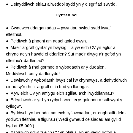
● Defnyddiwch eiriau allweddol sydd yn y disgrifiad swydd.
Cyffredinol
● Gwnewch ddatganiadau – pwyntiau bwled sydd fwyaf
effeithiol.
● Peidiwch â phoeni am adael gofod gwyn.
● Mae’r argraff gyntaf yn bwysig – a yw eich CV yn eglur a
chryno ac yn hawdd ei ddarllen? Sut mae’r diwyg a’r gofod yn
effeithio’r darlleniad?
● Peidiwch â rhoi gormod o wybodaeth ar y dudalen.
Meddyliwch am y darllenydd!
● Dewiswch y wybodaeth bwysicaf i’w chynnwys, a defnyddiwch
eiriau sy’n rhoi’r argraff eich bod yn flaengar.
● A yw eich CV yn amlygu eich sgiliau a’ch llwyddiannau?
● Edrychwch ar yr hyn rydych wedi ei ysgrifennu o safbwynt y
cyflogwr.
● Byddwch yn benodol am eich cyflawniadau, er enghraifft defn­
yddiwch ffeithiau a ffigurau (‘Wedi gwneud ceisiadau am gyllid
hyd at £5,000’).
● Ystyriwch ddiwyg eich CV yn ofalus, yn enwedig gofod a