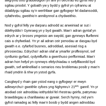
awgrymu bod graddedigion yn aml yn dechrau eu gyrfa heb y
sgiliau priodol. Y gobaith yw y bydd y gyfrol yn cyfrannu at
ddatblygu sgiliau sy’n werthfawr gan gyflogwyr fel dadansoddi,
cyfathrebu, gweithio’n annibynnol a chydweithio.
Nod y gyfrol felly yw darparu adnodd ac arweiniad ar sut i
ddefnyddio’r Gymraeg yn y byd gwaith. Mae’r adran gyntaf yn
edrych ar y broses ymgeisio am swydd, gan gynnwys ffurflenni
cais a chyfweliad. Yn yr ail adran ceir penodau ar dasgau byd
gwaith e.e. cyfarfod busnes, adroddiad, asesiad risg a
phrosiectau. Edrycha’r adran olaf ar ymarfer proffesiynol, sef
cynllunio gyrfaol, cydymffurfio a gwerthuso perfformiad. Mae’r
adran hon hefyd yn cynnwys efelychiadau o sefyllfaoedd byd
gwaith, sef amlinelliad o senarios neu broblemau posib y mae’n
rhaid ymdrin â nhw yn ystod gyrfa.
Casglwyd y rhain gan ystod eang o gyflogwyr er mwyn
ain,
adlewyrchu’r gweithle cyfoes yng Nghymru’r 21
ganrif. Yn yr
atodiad ceir adnoddau ieithyddol fel rhestrau geirfa, patrymau
brawddegau a chanllawiau ar gywair. Serch hynny, nid yw’n
gyfrol ramadeg ac felly mae’n bosib y bydd angen adnoddau