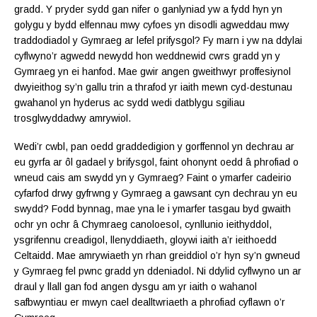
gradd. Y pryder sydd gan nifer o ganlyniad yw a fydd hyn yn
golygu y bydd elfennau mwy cyfoes yn disodli agweddau mwy
traddodiadol y Gymraeg ar lefel prifysgol? Fy marn i yw na ddylai
cyflwyno’r agwedd newydd hon weddnewid cwrs gradd yn y
Gymraeg yn ei hanfod. Mae gwir angen gweithwyr proffesiynol
dwyieithog sy’n gallu trin a thrafod yr iaith mewn cyd-destunau
gwahanol yn hyderus ac sydd wedi datblygu sgiliau
trosglwyddadwy amrywiol.
Wedi’r cwbl, pan oedd graddedigion y gorffennol yn dechrau ar
eu gyrfa ar ôl gadael y brifysgol, faint ohonynt oedd â phrofiad o
wneud cais am swydd yn y Gymraeg? Faint o ymarfer cadeirio
cyfarfod drwy gyfrwng y Gymraeg a gawsant cyn dechrau yn eu
swydd? Fodd bynnag, mae yna le i ymarfer tasgau byd gwaith
ochr yn ochr â Chymraeg canoloesol, cynllunio ieithyddol,
ysgrifennu creadigol, llenyddiaeth, gloywi iaith a’r ieithoedd
Celtaidd. Mae amrywiaeth yn rhan greiddiol o’r hyn sy’n gwneud
y Gymraeg fel pwnc gradd yn ddeniadol. Ni ddylid cyflwyno un ar
draul y llall gan fod angen dysgu am yr iaith o wahanol
safbwyntiau er mwyn cael dealltwriaeth a phrofiad cyflawn o’r