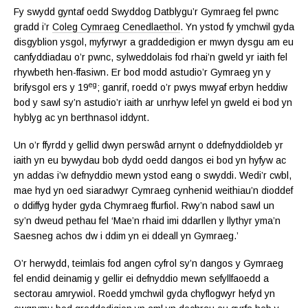
Fy swydd gyntaf oedd Swyddog Datblygu’r Gymraeg fel pwnc
gradd i’r
Coleg Cymraeg Cenedlaethol
. Yn ystod fy ymchwil gyda
disgyblion ysgol, myfyrwyr a graddedigion er mwyn dysgu am eu
canfyddiadau o’r pwnc, sylweddolais fod rhai’n gweld yr iaith fel
rhywbeth hen-ffasiwn. Er bod modd astudio’r Gymraeg yn y
eg
brifysgol ers y 19
; ganrif, roedd o’r pwys mwyaf erbyn heddiw
bod y sawl sy’n astudio’r iaith ar unrhyw lefel yn gweld ei bod yn
hyblyg ac yn berthnasol iddynt.
Un o’r ffyrdd y gellid dwyn perswâd arnynt o ddefnyddioldeb yr
iaith yn eu bywydau bob dydd oedd dangos ei bod yn hyfyw ac
yn addas i’w defnyddio mewn ystod eang o swyddi. Wedi’r cwbl,
mae hyd yn oed siaradwyr Cymraeg cynhenid weithiau’n dioddef
o ddiffyg hyder gyda Chymraeg ffurfiol. Rwy’n nabod sawl un
sy’n dweud pethau fel ‘Mae’n rhaid imi ddarllen y llythyr yma’n
Saesneg achos dw i ddim yn ei ddeall yn Gymraeg.’
O’r herwydd, teimlais fod angen cyfrol sy’n dangos y Gymraeg
fel endid deinamig y gellir ei defnyddio mewn sefyllfaoedd a
sectorau amrywiol. Roedd ymchwil gyda chyflogwyr hefyd yn