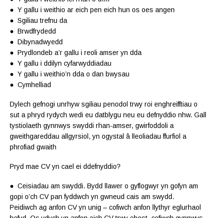
● Y gallu i weithio ar eich pen eich hun os oes angen
● Sgiliau trefnu da
● Brwdfrydedd
● Dibynadwyedd
● Prydlondeb a’r gallu i reoli amser yn dda
● Y gallu i ddilyn cyfarwyddiadau
● Y gallu i weithio’n dda o dan bwysau
● Cymhelliad
Dylech gefnogi unrhyw sgiliau penodol trwy roi enghreifftiau o
sut a phryd rydych wedi eu datblygu neu eu defnyddio nhw. Gall
tystiolaeth gynnwys swyddi rhan-amser, gwirfoddoli a
gweithgareddau allgyrsiol, yn ogystal â lleoliadau ffurfiol a
phrofiad gwaith
Pryd mae CV yn cael ei ddefnyddio?
● Ceisiadau am swyddi. Bydd llawer o gyflogwyr yn gofyn am
gopi o’ch CV pan fyddwch yn gwneud cais am swydd.
Peidiwch ag anfon CV yn unig – cofiwch anfon llythyr eglurhaol