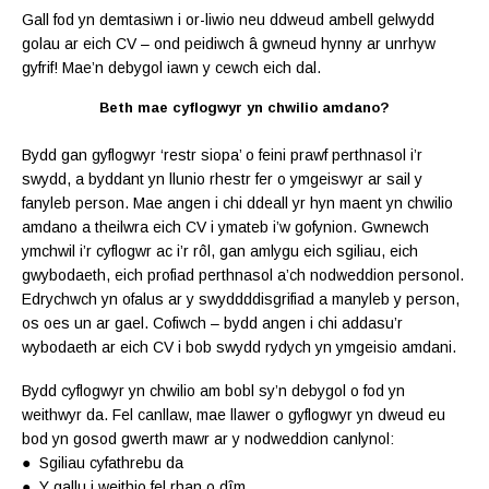
Gall fod yn demtasiwn i or-liwio neu ddweud ambell gelwydd
golau ar eich CV – ond peidiwch â gwneud hynny ar unrhyw
gyfrif! Mae’n debygol iawn y cewch eich dal.
Beth mae cyflogwyr yn chwilio amdano?
Bydd gan gyflogwyr ‘restr siopa’ o feini prawf perthnasol i’r
swydd, a byddant yn llunio rhestr fer o ymgeiswyr ar sail y
fanyleb person. Mae angen i chi ddeall yr hyn maent yn chwilio
amdano a theilwra eich CV i ymateb i’w gofynion. Gwnewch
ymchwil i’r cyflogwr ac i’r rôl, gan amlygu eich sgiliau, eich
gwybodaeth, eich profiad perthnasol a’ch nodweddion personol.
Edrychwch yn ofalus ar y swydd­ddisgrifiad a manyleb y person,
os oes un ar gael. Cofiwch – bydd angen i chi addasu’r
wybodaeth ar eich CV i bob swydd rydych yn ymgeisio amdani.
Bydd cyflogwyr yn chwilio am bobl sy’n debygol o fod yn
weithwyr da. Fel canllaw, mae llawer o gyflogwyr yn dweud eu
bod yn gosod gwerth mawr ar y nodweddion canlynol:
● Sgiliau cyfathrebu da
● Y gallu i weithio fel rhan o dîm