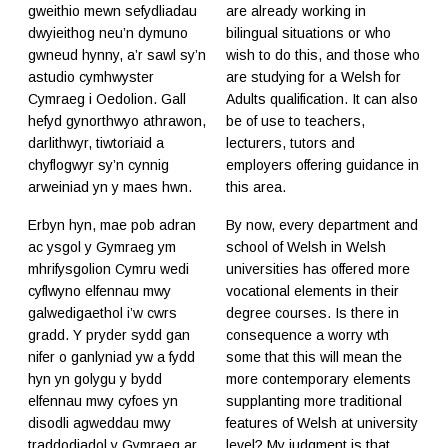
gweithio mewn sefydliadau
are already working in
dwyieithog neu’n dymuno
bilingual situations or who
gwneud hynny, a’r sawl sy’n
wish to do this, and those who
astudio cymhwyster
are studying for a Welsh for
Cymraeg i Oedolion. Gall
Adults qualification. It can also
hefyd gynorthwyo athrawon,
be of use to teachers,
darlithwyr, tiwtoriaid a
lecturers, tutors and
chyflogwyr sy’n cynnig
employers offering guidance in
arweiniad yn y maes hwn.
this area.
Erbyn hyn, mae pob adran
By now, every department and
ac ysgol y Gymraeg ym
school of Welsh in Welsh
mhrifysgolion Cymru wedi
universities has offered more
cyflwyno elfennau mwy
vocational elements in their
galwedigaethol i’w cwrs
degree courses. Is there in
gradd. Y pryder sydd gan
consequence a worry wth
nifer o ganlyniad yw a fydd
some that this will mean the
hyn yn golygu y bydd
more contemporary elements
elfennau mwy cyfoes yn
supplanting more traditional
disodli agweddau mwy
features of Welsh at university
traddodiadol y Gymraeg ar
level? My judgment is that