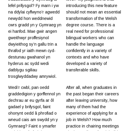
lefel prifysgol? Fy marn i yw
introducing this new feature
na ddylai cyflwyno’r agwedd
should not mean an essential
newydd hon weddnewid
transformation of the Welsh
cwrs gradd yn y Gymraeg yn
degree course. There is a
ei hanfod. Mae gwir angen
real need for professional
gweithwyr proffesiynol
bilingual workers who can
dwyieithog sy’n gallu trin a
handle the language
thrafod yr iaith mewn cyd-
confidently in a variety of
destunau gwahanol yn
contexts and who have
hyderus ac sydd wedi
developed a variety of
datblygu sgiliau
transferable skills.
trosglwyddadwy amrywiol.
Wedi’r cwbl, pan oedd
After all, when graduates in
graddedigion y gorffennol yn
the past began their careers
dechrau ar eu gyrfa ar ôl
after leaving university, how
gadael y brifysgol, faint
many of them had the
ohonynt oedd â phrofiad o
experience of applying for a
wneud cais am swydd yn y
job in Welsh? How much
Gymraeg? Faint o ymarfer
practice in chairing meetings