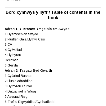
Bord cynnwys y llyfr / Table of contents in the
book
Adran 1: Y Broses Ymgeisio am Swydd
1 Hysbysebion Swydd
2 Ffurflen Gais/Llythyr Cais
3 CV
4 Cyfweliad
5 Llythyrau
Recriwtio
6 Geirda
Adran 2: Tasgau Byd Gwaith
1 Cyfarfod Busnes
2 Llunio Adroddiad
3 Llythyrau Ffurfiol
4 Datganiad i’r Wasg
5 Asesiad Risg
6 Trefnu Digwyddiad/Cynhadledd