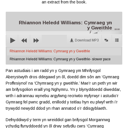
an extract from the book.
Rhiannon Heledd Williams: Cymraeg yn
y Gweithle
00:00
Parallel.cymru
Download MP3
Rhiannon Heledd Williams: Cymraeg yn y Gweithle
Rhiannon Heledd Williams: Cymraeg yn y Gweithle- slower pace
Pan astudiais i am radd yn y Gymraeg ym Mhrifysgol
Aberystwyth dros ddegawd yn ôl, doedd dim sôn am ‘Gymraeg
Proffesiynol’ na ‘Chymraeg yn y gweithle.’ Mae’r un peth yn wir
am brifysgolion eraill yng Nghymru. Yn y blynyddoedd diweddar,
wrth i adrannau wynebu argyfwng recriwtio myfyrwyr i astudio’r
Gymraeg fel pwnc gradd, enillodd y teitlau hyn eu plwyf wrth i’r
trywydd newydd ddod yn rhan annatod o’r ddisgyblaeth.
Defnyddiwyd y term yn wreiddiol gan brifysgol Morgannwg
ychydig flynyddoedd yn ôl drwy sefydlu cwrs ‘Cymraeg