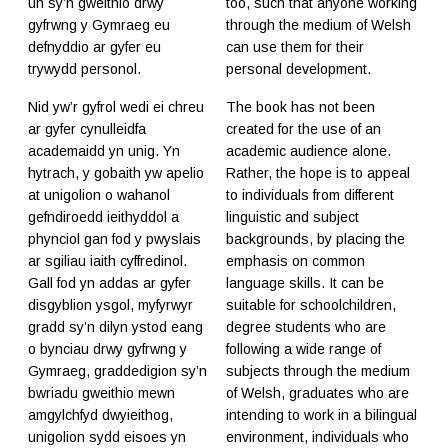
un sy’n gweithio drwy
too, such that anyone working
gyfrwng y Gymraeg eu
through the medium of Welsh
defnyddio ar gyfer eu
can use them for their
trywydd personol.
personal development.
Nid yw’r gyfrol wedi ei chreu
The book has not been
ar gyfer cynulleidfa
created for the use of an
academaidd yn unig. Yn
academic audience alone.
hytrach, y gobaith yw apelio
Rather, the hope is to appeal
at unigolion o wahanol
to individuals from different
gefndiroedd ieithyddol a
linguistic and subject
phynciol gan fod y pwyslais
backgrounds, by placing the
ar sgiliau iaith cyffredinol.
emphasis on common
Gall fod yn addas ar gyfer
language skills. It can be
disgyblion ysgol, myfyrwyr
suitable for schoolchildren,
gradd sy’n dilyn ystod eang
degree students who are
o bynciau drwy gyfrwng y
following a wide range of
Gymraeg, graddedigion sy’n
subjects through the medium
bwriadu gweithio mewn
of Welsh, graduates who are
amgylchfyd dwyieithog,
intending to work in a bilingual
unigolion sydd eisoes yn
environment, individuals who