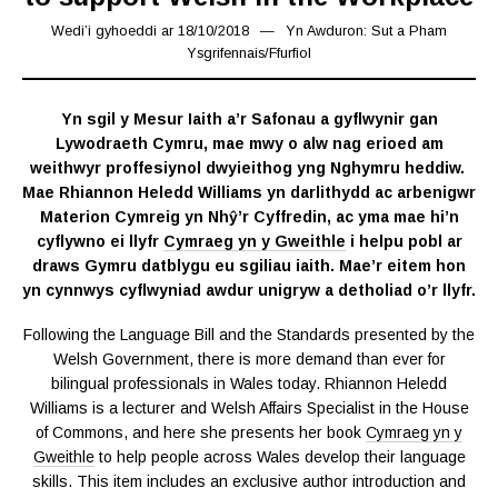
Wedi’i gyhoeddi ar
18/10/2018
26/10/2019
Yn
Awduron: Sut a Pham
Ysgrifennais
/
Ffurfiol
Yn sgil y Mesur Iaith a’r Safonau a gyflwynir gan
Lywodraeth Cymru, mae mwy o alw nag erioed am
weithwyr proffesiynol dwyieithog yng Nghymru heddiw.
Mae Rhiannon Heledd Williams yn darlithydd ac arbenigwr
Materion Cymreig yn Nhŷ’r Cyffredin, ac yma mae hi’n
cyflywno ei llyfr
Cymraeg yn y Gweithle
i helpu pobl ar
draws Gymru datblygu eu sgiliau iaith.
Mae’r eitem hon
yn cynnwys cyflwyniad awdur unigryw a detholiad o’r llyfr.
Following the Language Bill and the Standards presented by the
Welsh Government, there is more demand than ever for
bilingual professionals in Wales today. Rhiannon Heledd
Williams is a lecturer and Welsh Affairs Specialist in the House
of Commons, and here she presents her book
Cymraeg yn y
Gweithle
to help people across Wales develop their language
skills. This item includes an exclusive author introduction and