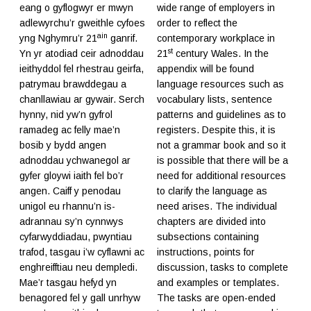
eang o gyflogwyr er mwyn
wide range of employers in
adlewyrchu’r gweithle cyfoes
order to reflect the
ain
yng Nghymru’r 21
ganrif.
contemporary workplace in
st
Yn yr atodiad ceir adnoddau
21
century Wales. In the
ieithyddol fel rhestrau geirfa,
appendix will be found
patrymau brawddegau a
language resources such as
chanllawiau ar gywair. Serch
vocabulary lists, sentence
hynny, nid yw’n gyfrol
patterns and guidelines as to
ramadeg ac felly mae’n
registers. Despite this, it is
bosib y bydd angen
not a grammar book and so it
adnoddau ychwanegol ar
is possible that there will be a
gyfer gloywi iaith fel bo’r
need for additional resources
angen. Caiff y penodau
to clarify the language as
unigol eu rhannu’n is-
need arises. The individual
adrannau sy’n cynnwys
chapters are divided into
cyfarwyddiadau, pwyntiau
subsections containing
trafod, tasgau i’w cyflawni ac
instructions, points for
enghreifftiau neu dempledi.
discussion, tasks to complete
Mae’r tasgau hefyd yn
and examples or templates.
benagored fel y gall unrhyw
The tasks are open-ended