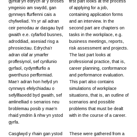
gyntaf yn edrych ar y broses
first part looks at the process
ymgeisio am swydd, gan
of applying for a job,
gynnwys ffurflenni cais a
containing application forms
chyfweliad. Yn yr ail adran
and an interview. In the
ceir penodau ar dasgau byd
second part are chapters on
gwaith e.e. cyfarfod busnes,
tasks in the workplace, e.g.
adroddiad, asesiad risg a
business meetings, reports,
phrosiectau. Edrycha’r
risk assessment and projects.
adran olaf ar ymarfer
The last part looks at
proffesiynol, sef cynllunio
professional practice, that is,
gyrfaol, cydymffurfio a
career planning, conformance
gwerthuso perfformiad.
and performance evaluation.
Mae’r adran hon hefyd yn
This part also contains
cynnwys efelychiadau o
simulations of workplace
sefyllfaoedd byd gwaith, sef
situations, that is, an outline of
amlinelliad o senarios neu
scenarios and possible
broblemau posib y mae’n
problems that must be dealt
rhaid ymdrin â nhw yn ystod
with in the course of a career.
gyrfa.
Casglwyd y rhain gan ystod
These were gathered from a