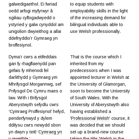
galwedigaethol. Ei fwriad
to equip students with
oedd arfogi myfyrwyr â
employability skills in the light
sgiliau cyflogadwyedd o
of the increasing demand for
ystyried y galw cynyddol am
bilingual individuals able to
unigolion dwyieithog a allai
use Welsh professionally.
ddefnyddio’r Gymraeg yn
broffesiynol.
Dyma’r cwrs a etifeddais
That is the course which I
gan fy rhagflaenydd pan
inherited from my
gefais fy mhenodi fel
predecessors when I was
darlithydd y Gymraeg ym
appointed lecturer in Welsh at
Mhrifysgol Morgannwg, sef
the University of Glamorgan,
Prifysgol De Cymru maes o
soon to become the University
law. Wrth i Brifysgol
of South Wales. With the
Aberystwyth sefydlu cwrs
University of Aberystwyth also
‘Cymraeg Proffesiynol’ hefyd,
having established a
penderfynwyd y dylem
'
Professional Welsh
' course, it
ddilysu cwrs newydd sbon
was decided that we should
yn dwyn y teitl ‘
Cymraeg yn
set up a brand-new course
y gweithle
.’
taking the title 'Welsh in the