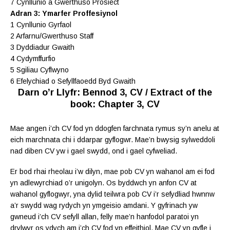
7 Cynllunio a Gwerthuso Prosiect
Adran 3: Ymarfer Proffesiynol
1 Cynllunio Gyrfaol
2 Arfarnu/Gwerthuso Staff
3 Dyddiadur Gwaith
4 Cydymffurfio
5 Sgiliau Cyflwyno
6 Efelychiad o Sefyllfaoedd Byd Gwaith
Darn o’r Llyfr: Bennod 3, CV / Extract of the
book: Chapter 3, CV
Mae angen i’ch CV fod yn ddogfen farchnata rymus sy’n anelu at
eich marchnata chi i ddarpar gyflogwr. Mae’n bwysig sylweddoli
nad diben CV yw i gael swydd, ond i gael cyfweliad.
Er bod rhai rheolau i’w dilyn, mae pob CV yn wahanol am ei fod
yn adlewyrchiad o’r unigolyn. Os byddwch yn anfon CV at
wahanol gyflogwyr, yna dylid teilwra pob CV i’r sefydliad hwnnw
a’r swydd wag rydych yn ymgeisio amdani. Y gyfrinach yw
gwneud i’ch CV sefyll allan, felly mae’n hanfodol paratoi yn
drylwyr os ydych am i’ch CV fod yn effeithiol. Mae CV yn gyfle i