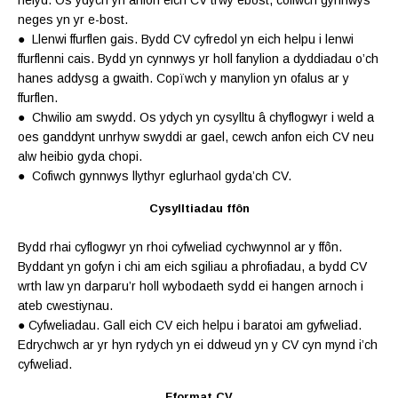
hefyd. Os ydych yn anfon eich CV trwy e­bost, cofiwch gynnwys
neges yn yr e-bost.
● Llenwi ffurflen gais. Bydd CV cyfredol yn eich helpu i lenwi
ffurflenni cais. Bydd yn cynnwys yr holl fanylion a dyddiadau o’ch
hanes addysg a gwaith. Copïwch y manylion yn ofalus ar y
ffurflen.
● Chwilio am swydd. Os ydych yn cysylltu â chyflogwyr i weld a
oes ganddynt unrhyw swyddi ar gael, cewch anfon eich CV neu
alw heibio gyda chopi.
● Cofiwch gynnwys llythyr eglurhaol gyda’ch CV.
Cysylltiadau ffôn
Bydd rhai cyflogwyr yn rhoi cyfweliad cychwynnol ar y ffôn.
Byddant yn gofyn i chi am eich sgiliau a phrofiadau, a bydd CV
wrth law yn darparu’r holl wybodaeth sydd ei hangen arnoch i
ateb cwestiynau.
● Cyfweliadau. Gall eich CV eich helpu i baratoi am gyfweliad.
Edrychwch ar yr hyn rydych yn ei ddweud yn y CV cyn mynd i’ch
cyfweliad.
Fformat CV