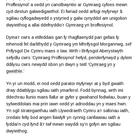
Proffesiynol’ a oedd yn canolbwyntio ar Gymraeg cyfoes mewn
cyd-destun galwedigaethol. Ei fwriad oedd arfogi myfyrwyr â
sgiliau cyflogadwyedd o ystyried y galw cynyddol am unigolion
dwyieithog a allai ddefnyddio’r Gymraeg yn broffesiynol.
Dyma’r cwrs a etifeddais gan fy rhagflaenydd pan gefais fy
mhenodi fel darlithydd y Gymraeg ym Mhrifysgol Morgannwg, sef
Prifysgol De Cymru maes o law. Wrth i Brifysgol Aberystwyth
sefydlu cwrs ‘Cymraeg Proffesiynol’ hefyd, penderfynwyd y dylem
ddilysu cwrs newydd sbon yn dwyn y teitl ‘
Cymraeg yn y
gweithle
.’
Yn yr un modd, ei nod oedd paratoi myfyrwyr at y byd gwaith
drwy ddatblygu sgiliau iaith ymarferol. Fodd bynnag, wrth imi
ddechrau llunio maes llafur ar gyfer y gwahanol fodiwlau, buan y
sylweddolais mai prin iawn oedd yr adnoddau yn y maes hwn.
Yn sgil strategaethau iaith Llywodraeth Cymru a’r safonau iaith,
credais felly bod angen llawlyfr yn cynnig canllawiau iaith a
fyddai’n cyd-fynd â’r twf mewn swyddi sy’n gofyn am sgiliau
dwyieithog.