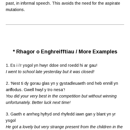
past, in informal speech. This avoids the need for the aspirate
mutations.
* Rhagor o Enghreifftiau / More Examples
1. Es i i’r ysgol yn hwyr ddoe ond roedd hi ar gau!
I went to school late yesterday but it was closed!
2. ‘Nest ti dy gorau glas yn y gystadleuaeth ond heb ennill yn
anffodus. Gwell hwyl y tro nesa’!
You did your very best in the competition but without winning
unfortunately. Better luck next time!
3. Gaeth e anrheg hyfryd ond rhyfedd iawn gan y blant yn yr
ysgol
He got a lovely but very strange present from the children in the