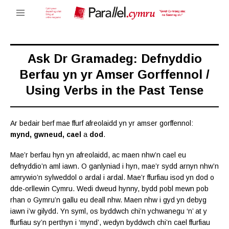
Ask Dr Gramadeg: Defnyddio
Berfau yn yr Amser Gorffennol /
Using Verbs in the Past Tense
Ar bedair berf mae ffurf afreolaidd yn yr amser gorffennol:
mynd, gwneud, cael
a
dod
.
Mae’r berfau hyn yn afreolaidd, ac maen nhw’n cael eu
defnyddio’n aml iawn. O ganlyniad i hyn, mae’r sydd arnyn nhw’n
amrywio’n sylweddol o ardal i ardal. Mae’r ffurfiau isod yn dod o
dde-orllewin Cymru. Wedi dweud hynny, bydd pobl mewn pob
rhan o Gymru’n gallu eu deall nhw. Maen nhw i gyd yn debyg
iawn i’w gilydd. Yn syml, os byddwch chi’n ychwanegu ‘n’ at y
ffurfiau sy’n perthyn i ‘mynd’, wedyn byddwch chi’n cael ffurfiau