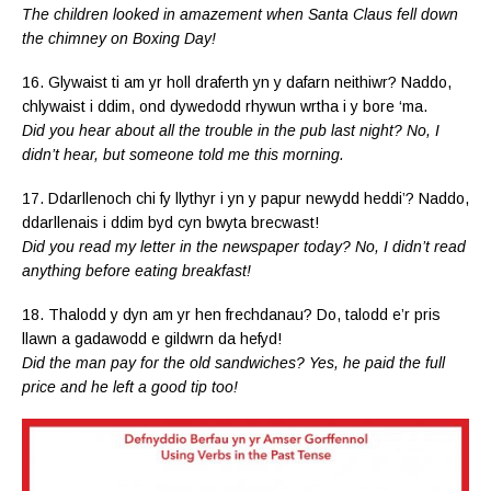
The children looked in amazement when Santa Claus fell down
the chimney on Boxing Day!
16. Glywaist ti am yr holl draferth yn y dafarn neithiwr? Naddo,
chlywaist i ddim, ond dywedodd rhywun wrtha i y bore ‘ma.
Did you hear about all the trouble in the pub last night? No, I
didn’t hear, but someone told me this morning.
17. Ddarllenoch chi fy llythyr i yn y papur newydd heddi’? Naddo,
ddarllenais i ddim byd cyn bwyta brecwast!
Did you read my letter in the newspaper today? No, I didn’t read
anything before eating breakfast!
18. Thalodd y dyn am yr hen frechdanau? Do, talodd e’r pris
llawn a gadawodd e gildwrn da hefyd!
Did the man pay for the old sandwiches? Yes, he paid the full
price and he left a good tip too!