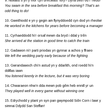
9. Nofiaist ti yn y môr cyn brecwast ‘fory? Dyna beth od i ‘neud!
You swam in the sea before breakfast this morning? That’s an
odd thing to do!
10. Gweithiodd e yn y gegin am flynyddoedd cyn dod yn rheolwr
He worked in the kitchens for years before becoming a manager
11. Cyrhaeddodd hi’r orsaf mewn da bryd i ddal y trên
She arrived at the station in good time to catch the train
12. Gadawon ni’r parti priodas yn gynnar a achos y ffraeo
We left the wedding party early because of the fighting
13. Gwrandawoch chi’n astud yn y ddarlith, ond roedd hi’n
ddiflas iawn
You listened keenly in the lecture, but it was very boring
14. Chwaraeon nhw’n dda mewn pob gêm heb ennill yr un
They played well in every game without winning one
15. Edrychodd y plant yn syn pan gwympodd Siôn Corn i lawr y
simnai Ddydd San Steffan!