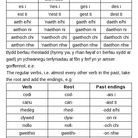
es i
’nes i
ges i
des i
est ti
’nest ti
gest ti
dest ti
aeth e/hi
’naeth e/hi
gaeth e/hi
daeth e/hi
aethon ni
’naethon ni
gaethon ni
daethon ni
aethoch chi
‘naethoch chi
gaethoch chi
daethoch chi
aethon nhw
’naethon nhw
gaethon nhw
daethon nhw
Bydd berfau rheolaidd (hynny yw, y rhan fwyaf o’r berfau sydd ar
gael) yn ychwanegu terfyniadau at fôn y ferf yn yr amser
gorffennol, e.e:
The regular verbs, i.e. almost every other verb in the past, take
the root and add the endings, e.g:
Verb
Root
Past endings
codi
cod-
-ais i
canu
can-
-aist ti
rhedeg
rhed-
-odd e/hi
clywed
clyw-
-on ni
nofio
nofi-
-och chi
gweithio
gweithi-
-on nhw