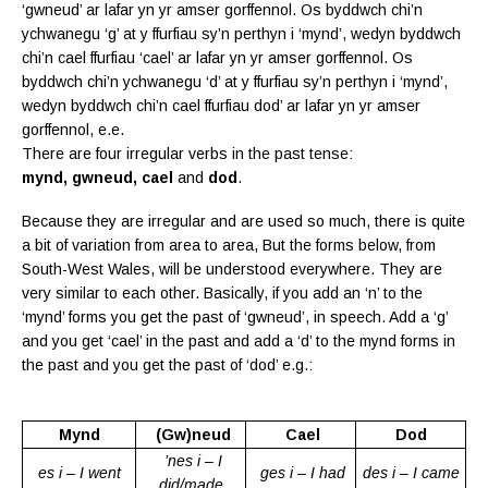
‘gwneud’ ar lafar yn yr amser gorffennol. Os byddwch chi’n
ychwanegu ‘g’ at y ffurfiau sy’n perthyn i ‘mynd’, wedyn byddwch
chi’n cael ffurfiau ‘cael’ ar lafar yn yr amser gorffennol. Os
byddwch chi’n ychwanegu ‘d’ at y ffurfiau sy’n perthyn i ‘mynd’,
wedyn byddwch chi’n cael ffurfiau dod’ ar lafar yn yr amser
gorffennol, e.e.
There are four irregular verbs in the past tense:
mynd, gwneud, cael
and
dod
.
Because they are irregular and are used so much, there is quite
a bit of variation from area to area, But the forms below, from
South-West Wales, will be understood everywhere. They are
very similar to each other. Basically, if you add an ‘n’ to the
‘mynd’ forms you get the past of ‘gwneud’, in speech. Add a ‘g’
and you get ‘cael’ in the past and add a ‘d’ to the mynd forms in
the past and you get the past of ‘dod’ e.g.:
Mynd
(Gw)neud
Cael
Dod
’nes i – I
es i – I went
ges i – I had
des i – I came
did/made