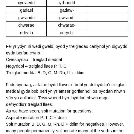
cyrraedd
cyrhaedd-
gadael
gadaw-
gwrando
gwrand-
chwarae
chwarae-
edrych
edrych-
Fel yr ydyn ni wedi gweld, bydd y treigladau canlynol yn digwydd
gyda berfau cryno:
Cwestiynau – treiglad meddal
Negyddol – treiglad llaes P, T, C
Treiglad meddal B, D, G, M, Rh, Ll + ddim
Fodd bynnag, ar lafar, bydd llawer o bobl yn defnyddio’r treiglad
meddal gyda bob berf yn yr amser gorffennol, os byddan nhw’n
sôn yn anffurfiol. Trwy wneud hyn, byddan nhw’n osgoi
defnyddio’r treiglad llaes.
As we have seen, soft mutation for questions.
Aspirate mutation P, T, C + ddim
Soft mutation B, D, G, M, Rh, Ll + ddim for negatives. However,
many people permanently soft mutate many of the verbs in the