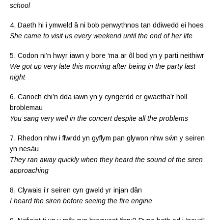
school
4, Daeth hi i ymweld â ni bob penwythnos tan ddiwedd ei hoes
She came to visit us every weekend until the end of her life
5. Codon ni’n hwyr iawn y bore ‘ma ar ôl bod yn y parti neithiwr
We got up very late this morning after being in the party last
night
6. Canoch chi’n dda iawn yn y cyngerdd er gwaetha’r holl
broblemau
You sang very well in the concert despite all the problems
7. Rhedon nhw i ffwrdd yn gyflym pan glywon nhw sŵn y seiren
yn nesáu
They ran away quickly when they heard the sound of the siren
approaching
8. Clywais i’r seiren cyn gweld yr injan dân
I heard the siren before seeing the fire engine