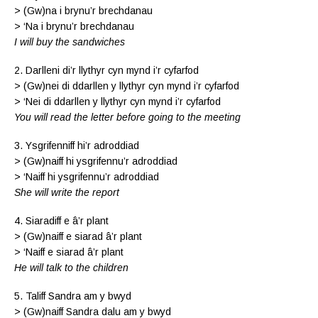
> (Gw)na i brynu’r brechdanau
> ‘Na i brynu’r brechdanau
I will buy the sandwiches
2. Darlleni di’r llythyr cyn mynd i’r cyfarfod
> (Gw)nei di ddarllen y llythyr cyn mynd i’r cyfarfod
> ‘Nei di ddarllen y llythyr cyn mynd i’r cyfarfod
You will read the letter before going to the meeting
3. Ysgrifenniff hi’r adroddiad
> (Gw)naiff hi ysgrifennu’r adroddiad
> ‘Naiff hi ysgrifennu’r adroddiad
She will write the report
4. Siaradiff e â’r plant
> (Gw)naiff e siarad â’r plant
> ‘Naiff e siarad â’r plant
He will talk to the children
5. Taliff Sandra am y bwyd
> (Gw)naiff Sandra dalu am y bwyd