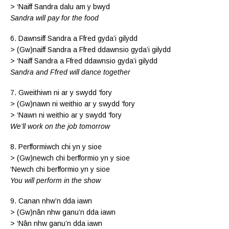
> ‘Naiff Sandra dalu am y bwyd
Sandra will pay for the food
6. Dawnsiff Sandra a Ffred gyda’i gilydd
> (Gw)naiff Sandra a Ffred ddawnsio gyda’i gilydd
> ‘Naiff Sandra a Ffred ddawnsio gyda’i gilydd
Sandra and Ffred will dance together
7. Gweithiwn ni ar y swydd ‘fory
> (Gw)nawn ni weithio ar y swydd ‘fory
> ‘Nawn ni weithio ar y swydd ‘fory
We’ll work on the job tomorrow
8. Perfformiwch chi yn y sioe
> (Gw)newch chi berfformio yn y sioe
‘Newch chi berfformio yn y sioe
You will perform in the show
9. Canan nhw’n dda iawn
> (Gw)nân nhw ganu’n dda iawn
> ‘Nân nhw ganu’n dda iawn