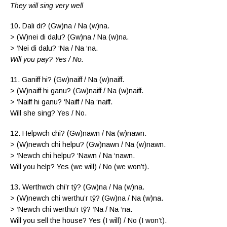
They will sing very well
10. Dali di? (Gw)na / Na (w)na.
> (W)nei di dalu? (Gw)na / Na (w)na.
> ‘Nei di dalu? ‘Na / Na ‘na.
Will you pay? Yes / No.
11. Ganiff hi? (Gw)naiff / Na (w)naiff.
> (W)naiff hi ganu? (Gw)naiff / Na (w)naiff.
> ‘Naiff hi ganu? ‘Naiff / Na ‘naiff.
Will she sing? Yes / No.
12. Helpwch chi? (Gw)nawn / Na (w)nawn.
> (W)newch chi helpu? (Gw)nawn / Na (w)nawn.
> ‘Newch chi helpu? ‘Nawn / Na ‘nawn.
Will you help? Yes (we will) / No (we won’t).
13. Werthwch chi’r tŷ? (Gw)na / Na (w)na.
> (W)newch chi werthu’r tŷ? (Gw)na / Na (w)na.
> ‘Newch chi werthu’r tŷ? ‘Na / Na ‘na.
Will you sell the house? Yes (I will) / No (I won’t).