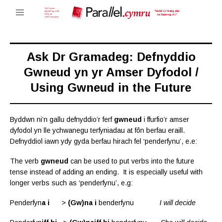
Ask Dr Gramadeg: Defnyddio
Gwneud yn yr Amser Dyfodol /
Using Gwneud in the Future
Byddwn ni’n gallu defnyddio’r ferf
gwneud
i ffurfio’r amser
dyfodol yn lle ychwanegu terfyniadau at fôn berfau eraill.
Defnyddiol iawn ydy gyda berfau hirach fel ‘penderfynu’, e.e:
The verb
gwneud
can be used to put verbs into the future
tense instead of adding
an ending. It is especially useful with
longer verbs such as ‘penderfynu’, e.g:
Penderfyn
a i
>
(Gw)na i
benderfynu
I will decide