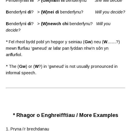
Penderfyn
iff hi
>
(Gw)naiff hi
benderfynu
She will decide
B
enderfyn
i di
? >
(W)nei di
benderfynu?
Will you decide?
B
enderfyn
i di
? >
(W)newch chi
benderfynu?
Will you
decide?
* Fel rheol bydd pobl yn hepgor y seiniau (
Gw
) neu (
W
…….?)
mewn ffurfiau ‘gwneud’ ar lafar pan fyddan nhw’n sôn yn
anffurfiol.
* The (
Gw
) or (
W
?) in ‘gwneud’ is not usually pronounced in
informal speech.
* Rhagor o Enghreifftiau / More Examples
1. Pryna i’r brechdanau