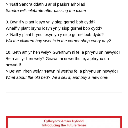
> ‘Naiff Sandra ddathlu ar ôl pasio’r arholiad
Sandra will celebrate after passing the exam
9. Bryniff y plant losyn yn y siop gornel bob dydd?
Wnaiff y plant brynu losyn yn y siop gornel bob dydd?
> ‘Naiff y plant brynu losyn yn y siop gornel bob dydd?
Will the children buy sweets in the corner shop every day?
10. Beth am yr hen wely? Gwerthwn ni fe, a phrynu un newydd!
Beth am yr hen wely? Gnawn ni ei werthu fe, a phrynu un
newydd!
> Be’ am ‘rhen wely? ‘Nawn ni werthu fe, a phrynu un newydd!
What about the old bed? We’ll sell it, and buy a new one!