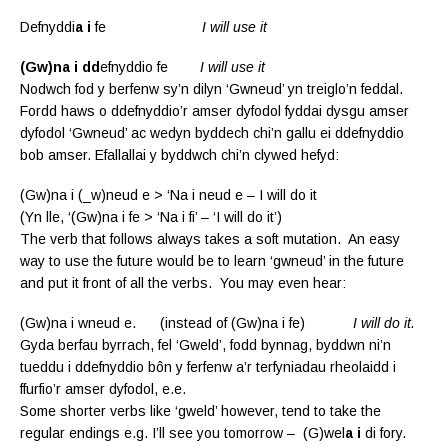
Defnyddi
a i
fe
I will use it
(Gw)na i
dd
efnyddio fe
I will use it
Nodwch fod y berfenw sy’n dilyn ‘Gwneud’ yn treiglo’n feddal.
Fordd haws o ddefnyddio’r amser dyfodol fyddai dysgu amser
dyfodol ‘Gwneud’ ac wedyn byddech chi’n gallu ei ddefnyddio
bob amser. Efallallai y byddwch chi’n clywed hefyd:
(Gw)na i (_w)neud e > ‘Na i neud e – I will do it
(Yn lle, ‘(Gw)na i fe > ‘Na i fi’ – ‘I will do it’)
The verb that follows always takes a soft mutation. An easy
way to use the future would be to learn ‘gwneud’ in the future
and put it front of all the verbs. You may even hear:
(Gw)na i wneud e. (instead of (Gw)na i fe)
I will do it.
Gyda berfau byrrach, fel ‘Gweld’, fodd bynnag, byddwn ni’n
tueddu i ddefnyddio bôn y ferfenw a’r terfyniadau rheolaidd i
ffurfio’r amser dyfodol, e.e.
Some shorter verbs like ‘gweld’ however, tend to take the
regular endings e.g. I’ll see you tomorrow – (G)wel
a i
di fory.