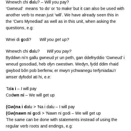
Wnewch chi
d
alu? – Will you pay?
‘Gwneud’ means ‘to do’ or ‘to make’ but it can also be used with
another verb to mean just ‘will’. We have already seen this in
the ‘Cwrs Mynediad’ as well as in this unit, when asking the
questions, e.g:
Wnei di
g
odi?
Will you get up?
Wnewch chi
d
alu?
Will you pay?
Byddwn ni’n gallu gwneud yr un peth, gan ddefnyddio ‘Gwneud’ i
wneud gosodiad, heb ofyn cwestiwn. Wedyn, fydd ddim rhaid
gwybod bôn pob berfenw, er mwyn ychwanegu terfyniadau’r
amser dyfodol ati hi, e.e:
Tal
a i
– I will pay
Cod
wn ni
– We will get up
(Gw)na i d
alu > ‘Na i dalu – I will pay
(Gw)nawn ni g
odi > ‘Nawn ni godi – We will get up
The same can be done with statements instead of using the
regular verb roots and endings, e.g: