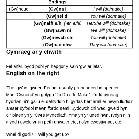
Endings
(Gw)neud
(Gw)na i
I will (do/make)
(Gw)nei di
You will (do/make)
(Gw)naiff e/hi
(-ith e/hi)
He/She will (do/make)
(Gw)nawn ni
We will (do/make)
(Gw)newch chi
You will (do/make)
(Gw)nân nhw
They will (do/make)
Cymraeg ar y chwith
Fel arfer, bydd pobl yn hepgor y sain ‘gw’ ar lafar.
English on the right
The ‘gw’ in ‘gwneud’ is not usually pronounced in speech.
Mae ‘Gwneud’ yn golygu ‘To Do / To Make”. Fodd bynnag,
byddwn ni’n gallu ei defnyddio hi gydas berf arall er mwyn ffurfio’r
amser dyfodol mewn ffordd seml. Byddwch chi wedi gweld hyn
o’r blaen yn y ‘Cwrs Mynediad’. Yma yn yr uned hwn, rydyn ni’n
mynd i gweld yr un peth unwaith eto, i ofyn cwestiynau, e.e:
Wnei di
g
odi? – Will you get up?