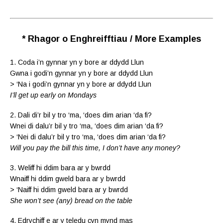
* Rhagor o Enghreifftiau / More Examples
1. Coda i’n gynnar yn y bore ar ddydd Llun
Gwna i godi’n gynnar yn y bore ar ddydd Llun
> ‘Na i godi’n gynnar yn y bore ar ddydd Llun
I’ll get up early on Mondays
2. Dali di’r bil y tro ‘ma, ‘does dim arian ‘da fi?
Wnei di dalu’r bil y tro ‘ma, ‘does dim arian ‘da fi?
> ‘Nei di dalu’r bil y tro ‘ma, ‘does dim arian ‘da fi?
Will you pay the bill this time, I don’t have any money?
3. Weliff hi ddim bara ar y bwrdd
Wnaiff hi ddim gweld bara ar y bwrdd
> ‘Naiff hi ddim gweld bara ar y bwrdd
She won’t see (any) bread on the table
4. Edrychiff e ar y teledu cyn mynd mas