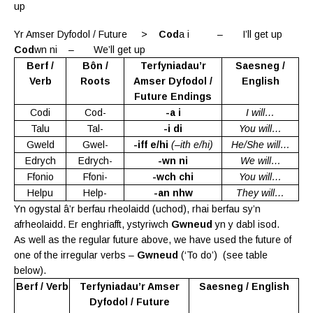
up
Yr Amser Dyfodol / Future >
Cod
a i – I’ll get up
Cod
wn ni – We’ll get up
Berf /
Bôn /
Terfyniadau’r
Saesneg /
Verb
Roots
Amser Dyfodol /
English
Future Endings
Codi
Cod-
-a i
I will…
Talu
Tal-
-i di
You will…
Gweld
Gwel-
-iff e/hi
(–ith e/hi)
He/She will…
Edrych
Edrych-
-wn ni
We will…
Ffonio
Ffoni-
-wch chi
You will…
Helpu
Help-
-an nhw
They will…
Yn ogystal â’r berfau rheolaidd (uchod), rhai berfau sy’n
afrheolaidd. Er enghriafft, ystyriwch
Gwneud
yn y dabl isod.
As well as the regular future above, we have used the future of
one of the irregular verbs –
Gwneud
(‘To do’) (see table
below).
Berf / Verb
Terfyniadau’r Amser
Saesneg / English
Dyfodol / Future