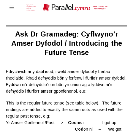
Ask Dr Gramadeg: Cyflwyno’r
Amser Dyfodol / Introducing the
Future Tense
Edrychwch ar y dabl isod, i weld amser dyfodol y berfau
rheolaidd. Rhaid defnyddio bôn y ferfenw i ffurfio’r amser dyfodol.
Byddwn ni’r defnyddio’r un bôn yn union ag a fyddwn ni’n
defnyddio i ffurfio’r amser gporffenonol, e.e:
This is the regular future tense (see table below). The future
endings are added to exactly the same roots as used with the
regular past tense, e.g:
Yr Amser Gorffennol /Past >
Cod
ais i – I got up
Cod
on ni – We got