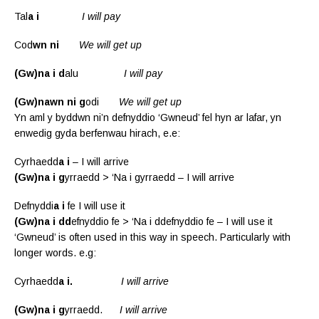
Tal
a i
I will pay
Cod
wn ni
We will get up
(Gw)na i
d
alu
I will pay
(Gw)nawn ni g
odi
We will get up
Yn aml y byddwn ni’n defnyddio ‘Gwneud’ fel hyn ar lafar, yn
enwedig gyda berfenwau hirach, e.e:
Cyrhaedd
a i
– I will arrive
(Gw)na i g
yrraedd > ‘Na i gyrraedd – I will arrive
Defnyddi
a i
fe I will use it
(Gw)na i dd
efnyddio fe > ‘Na i ddefnyddio fe – I will use it
‘Gwneud’ is often used in this way in speech. Particularly with
longer words. e.g:
Cyrhaedd
a i.
I will arrive
(Gw)na i
g
yrraedd.
I will arrive