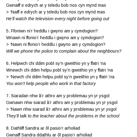
Gwnaiff e edrych ar y teledu bob nos cyn mynd mas
> ‘Naiff e edrych ar y teledu bob nos cyn mynd mas
He’ll watch the television every night before going out
5. Ffoniwn ni’r heddlu i gwyno am y cymdogion?
Wnawn ni ffonio’r heddlu i gwyno am y cymdogion?
> ‘Nawn ni ffonio’r heddlu i gwyno am y cymdogion?
Will we phone the police to complain about the neighbours?
6. Helpwch chi ddim pobl sy’n gweithio yn y ffatri ‘na
Wnewch chi ddim helpu pobl sy’n gweithio yn y ffatri ‘na
> ‘Newch chi ddim helpu pobl sy’n gweithio yn y ffatri ‘na
You won’t help people who work in that factory
7. Siaradan nhw â’r athro am y problemau yn yr ysgol
Gwnawn nhw siarad â’r athro am y problemau yn yr ysgol
> ‘Nawn nhw siarad â’r athro am y problemau yn yr ysgol
They’ll talk to the teacher about the problems in the school
8. Dathliff Sandra ar ôl pasio’r arholiad
Gwnaiff Sandra ddathlu ar ôl pasio’r arholiad