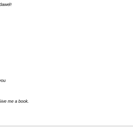
dawel!
 you
ive me a book.