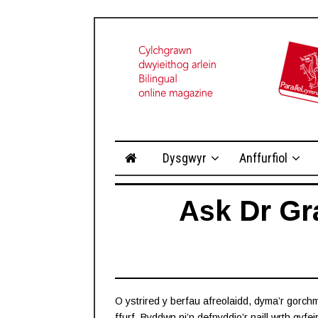
Dysgwyr
Anffurfiol
Ask Dr Gr
O ystrired y berfau afreolaidd, dyma’r gor
ffurf. Byddwn ni’n defnyddio’r naill wrth gyfeirio