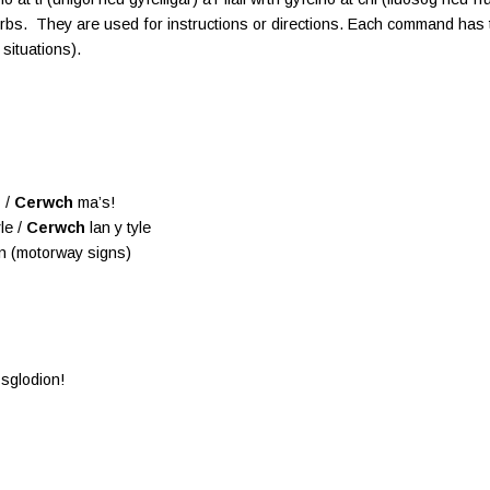
bs. They are used for instructions or directions. Each command has tw
 situations).
 /
Cerwch
ma’s!
le /
Cerwch
lan y tyle
ôn (motorway signs)
sglodion!