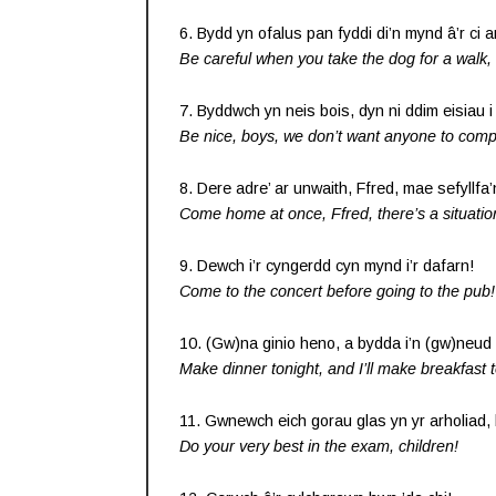
6. Bydd yn ofalus pan fyddi di’n mynd â’r ci a
Be careful when you take the dog for a walk, 
7. Byddwch yn neis bois, dyn ni ddim eisiau 
Be nice, boys, we don’t want anyone to comp
8. Dere adre’ ar unwaith, Ffred, mae sefyllfa’
Come home at once, Ffred, there’s a situatio
9. Dewch i’r cyngerdd cyn mynd i’r dafarn!
Come to the concert before going to the pub!
10. (Gw)na ginio heno, a bydda i’n (gw)neud 
Make dinner tonight, and I’ll make breakfast
11. Gwnewch eich gorau glas yn yr arholiad, 
Do your very best in the exam, children!