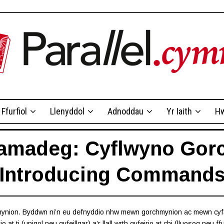
Ffurfiol
Llenyddol
Adnoddau
Yr Iaith
Hw
amadeg: Cyflwyno Gor
Introducing Command
chmynion. Byddwn ni’n eu defnyddio nhw mewn gorchmynion ac mewn c
 at ti (unigol neu gyfeillgar) a’r llall wrth gyfeirio at chi (lluosog neu ffu