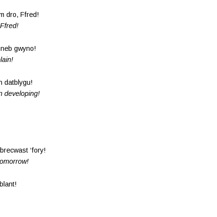
m dro, Ffred!
Ffred!
i neb gwyno!
lain!
n datblygu!
n developing!
brecwast ‘fory!
 tomorrow!
blant!