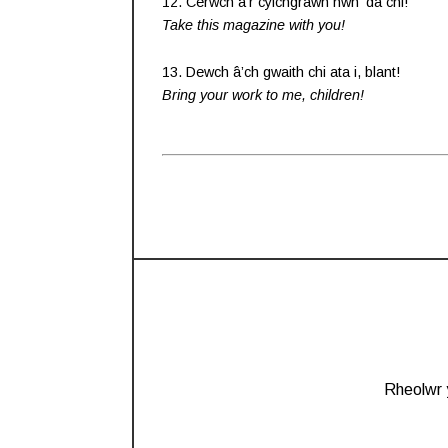
12. Cerwch â’r cylchgrawn hwn ’da chi!
Take this magazine with you!
13. Dewch â’ch gwaith chi ata i, blant!
Bring your work to me, children!
Rheolwr 