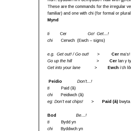
These are the commands for the irregular ver
familiar) and one with chi (for formal or plural
Mynd
ti
Cer
Go! Get…!
chi
Cerwch (Ewch – signs)
e.g. Get out! / Go out!
>
Cer
ma’s!
Go up the hill >
Cer
lan y ty
Get into your lane
>
Ewch
i’ch l
Peidio
Don’t…!
ti
Paid (â)
chi
Peidiwch (â)
eg: Don’t eat chips!
>
Paid (â)
bwyta 
Bod
Be…!
ti
Bydd yn
chi
Byddwch yn