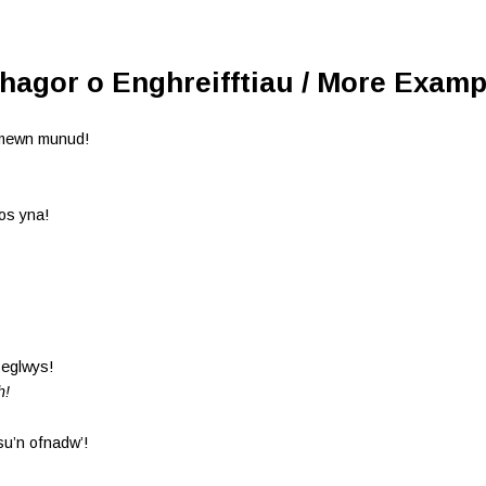
Rhagor o Enghreifftiau / More Examp
u mewn munud!
ros yna!
 eglwys!
h!
su’n ofnadw’!