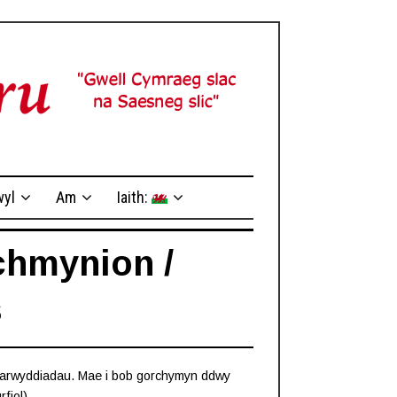
yl
Am
Iaith:
chmynion /
s
yfarwyddiadau. Mae i bob gorchymyn ddwy
rfiol).