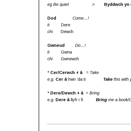
eg Be quiet
>
Byddwch yn
Dod
Come…!
ti
Dere
chi
Dewch
Gwneud
Do…!
ti
Gwna
chi
Gwnewch
*
Cer/Cerwch + â
=
Take
e.g.
Cer â
hwn ’da ti
Take
this with
*
Dere/Dewch + â
=
Bring
e.g.
Dere â
llyfr i fi
Bring
me a book/G