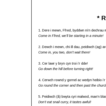
* 
1. Dere i mewn, Ffred, byddwn ni’n dechra
Come in Ffred, we’ll be starting in a minute!
2. Dewch i mewn, chi ill dau, peidiwch (ag) a
Come in, you two, don’t wait there!
3. Cer lawr y bryn cyn troi i’r dde!
Go down the hill before turning right!
4. Cerwch rownd y gornel ac wedyn heibio i’r
Go round the corner and then past the churc
5. Peidiwch (â) bwyta cyri malwod, mae’n bla
Don’t eat snail curry, it tastes awful!