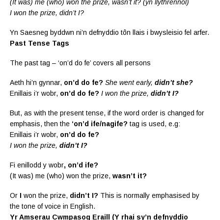
(It was) me (who) won the prize, wasn’t it? (yn llythrennol)
I won the prize, didn’t I?
Yn Saesneg byddwn ni’n defnyddio tôn llais i bwysleisio fel arfer.
Past Tense Tags
The past tag – ‘on’d do fe’ covers all persons
Aeth hi’n gynnar,
on’d do fe?
She went early,
didn’t she?
Enillais i’r wobr,
on’d do fe?
I won the prize,
didn’t I?
But, as with the present tense, if the word order is changed for
emphasis, then the
‘on’d ife/nagife?
tag is used, e.g:
Enillais i’r wobr,
on’d do fe?
I won the prize,
didn’t I?
Fi enillodd y wobr
, on’d ife?
(It was) me (who) won the prize,
wasn’t it?
Or
I
won the prize,
didn’t I?
This is normally
emphasised by
the tone of voice in English.
Yr Amserau Cwmpasog Eraill (Y rhai sy’n defnyddio