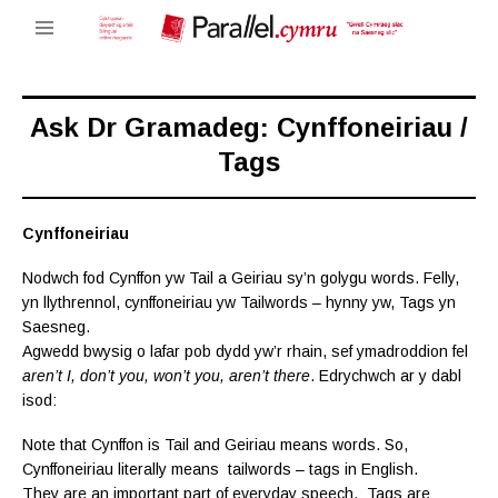
Ask Dr Gramadeg: Cynffoneiriau /
Tags
Cynffoneiriau
Nodwch fod Cynffon yw Tail a Geiriau sy’n golygu words. Felly,
yn llythrennol, cynffoneiriau yw Tailwords – hynny yw, Tags yn
Saesneg.
Agwedd bwysig o lafar pob dydd yw’r rhain, sef ymadroddion fel
aren’t I, don’t you, won’t you, aren’t there
. Edrychwch ar y dabl
isod:
Note that Cynffon is Tail and Geiriau means words. So,
Cynffoneiriau literally means tailwords – tags in English.
They are an important part of everyday speech. Tags are