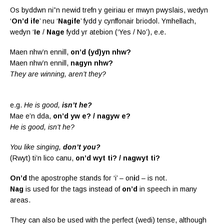
Os byddwn ni”n newid trefn y geiriau er mwyn pwyslais, wedyn
‘
On’d ife
’ neu ‘
Nagife
’ fydd y cynffonair briodol. Ymhellach,
wedyn ‘
Ie
/
Nage
fydd yr atebion (‘Yes / No’), e.e.
Maen nhw’n ennill,
on’d (yd)yn nhw?
Maen nhw’n ennill,
nagyn nhw?
They are winning, aren’t they?
e.g.
He is good,
isn’t he?
Mae e’n dda,
on’d yw e? / nagyw e?
He is good, isn’t he?
You like singing,
don’t you?
(Rwyt) ti’n lico canu,
on’d wyt ti? / nagwyt ti?
On’d
the apostrophe stands for ‘i’ – on
i
d – is not.
Nag
is used for the tags instead of
on’d
in speech in many
areas.
They can also be used with the perfect (wedi) tense, although