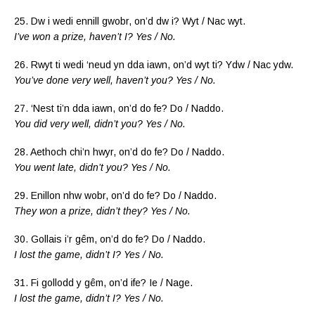
25. Dw i wedi ennill gwobr, on’d dw i? Wyt / Nac wyt.
I’ve won a prize, haven’t I? Yes / No.
26. Rwyt ti wedi ‘neud yn dda iawn, on’d wyt ti? Ydw / Nac ydw.
You’ve done very well, haven’t you? Yes / No.
27. ‘Nest ti’n dda iawn, on’d do fe? Do / Naddo.
You did very well, didn’t you? Yes / No.
28. Aethoch chi’n hwyr, on’d do fe? Do / Naddo.
You went late, didn’t you? Yes / No.
29. Enillon nhw wobr, on’d do fe? Do / Naddo.
They won a prize, didn’t they? Yes / No.
30. Gollais i’r gêm, on’d do fe? Do / Naddo.
I lost the game, didn’t I? Yes / No.
31. Fi gollodd y gêm, on’d ife? Ie / Nage.
I lost the game, didn’t I? Yes / No.