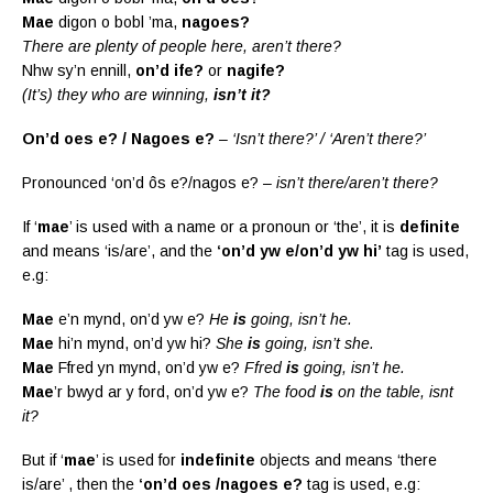
Mae
digon o bobl ’ma,
nagoes?
There are plenty of people here, aren’t there?
Nhw sy’n ennill,
on’d ife?
or
nagife?
(It’s) they who are winning,
isn’t it?
On’d oes e? / Nagoes e?
– ‘Isn’t there?’ / ‘Aren’t there?’
Pronounced ‘on’d ôs e?/nagos e? –
isn’t there/aren’t there?
If ‘
mae
’ is used with a name or a pronoun or ‘the’, it is
definite
and means ‘is/are’, and the
‘on’d yw e/on’d yw hi’
tag is used,
e.g:
Mae
e’n mynd, on’d yw e?
He
is
going, isn’t he.
Mae
hi’n mynd, on’d yw hi?
She
is
going, isn’t she.
Mae
Ffred yn mynd, on’d yw e?
Ffred
is
going, isn’t he.
Mae
’r bwyd ar y ford, on’d yw e?
The food
is
on the table, isnt
it?
But if ‘
mae
’ is used for
indefinite
objects and means ‘there
is/are’ , then the
‘on’d oes /nagoes e?
tag is used, e.g: