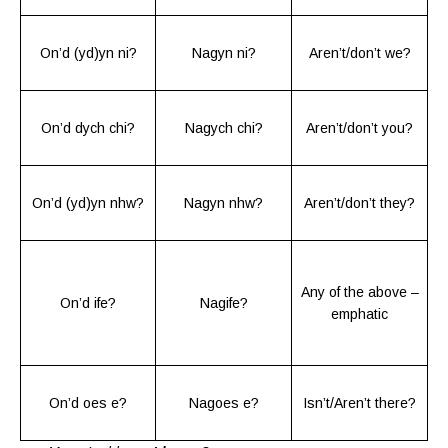
On’d (yd)yn ni?
Nagyn ni?
Aren’t/don’t we?
On’d dych chi?
Nagych chi?
Aren’t/don’t you?
On’d (yd)yn nhw?
Nagyn nhw?
Aren’t/don’t they?
Any of the above –
On’d
ife
?
Nagife?
emphatic
On’d oes e?
Nagoes e?
Isn’t/Aren’t there?