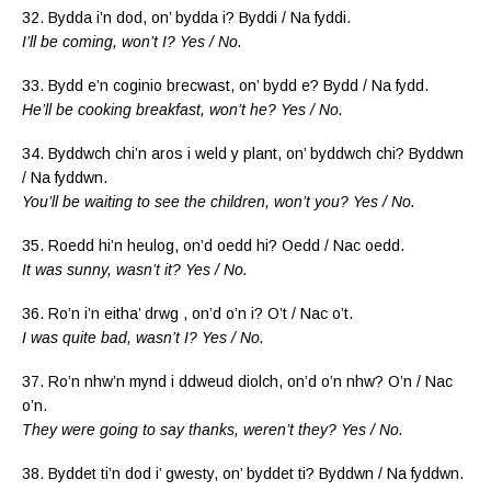
32. Bydda i’n dod, on’ bydda i? Byddi / Na fyddi.
I’ll be coming, won’t I? Yes / No.
33. Bydd e’n coginio brecwast, on’ bydd e? Bydd / Na fydd.
He’ll be cooking breakfast, won’t he? Yes / No.
34. Byddwch chi’n aros i weld y plant, on’ byddwch chi? Byddwn
/ Na fyddwn.
You’ll be waiting to see the children, won’t you? Yes / No.
35. Roedd hi’n heulog, on’d oedd hi? Oedd / Nac oedd.
It was sunny, wasn’t it? Yes / No.
36. Ro’n i’n eitha’ drwg , on’d o’n i? O’t / Nac o’t.
I was quite bad, wasn’t I? Yes / No.
37. Ro’n nhw’n mynd i ddweud diolch, on’d o’n nhw? O’n / Nac
o’n.
They were going to say thanks, weren’t they? Yes / No.
38. Byddet ti’n dod i’ gwesty, on’ byddet ti? Byddwn / Na fyddwn.