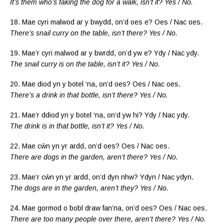
It’s them who’s taking the dog for a walk, isn’t it? Yes / No.
18. Mae cyri malwod ar y bwydd, on’d oes e? Oes / Nac oes.
There’s snail curry on the table, isn’t there? Yes / No.
19. Mae’r cyri malwod ar y bwrdd, on’d yw e? Ydy / Nac ydy.
The snail curry is on the table, isn’t it? Yes / No.
20. Mae diod yn y botel ‘na, on’d oes? Oes / Nac oes.
There’s a drink in that bottle, isn’t there? Yes / No.
21. Mae’r ddiod yn y botel ‘na, on’d yw hi? Ydy / Nac ydy.
The drink is in that bottle, isn’t it? Yes / No.
22. Mae cŵn yn yr ardd, on’d oes? Oes / Nac oes.
There are dogs in the garden, aren’t there? Yes / No.
23. Mae’r cŵn yn yr ardd, on’d dyn nhw? Ydyn / Nac ydyn.
The dogs are in the garden, aren’t they? Yes / No.
24. Mae gormod o bobl draw fan’na, on’d oes? Oes / Nac oes.
There are too many people over there, aren’t there? Yes / No.