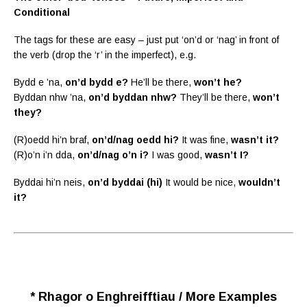
Conditional
The tags for these are easy – just put ‘on’d or ‘nag’ in front of
the verb (drop the ‘r’ in the imperfect), e.g.
Bydd e ’na,
on’d bydd e?
He’ll be there,
won’t he?
Byddan nhw ’na,
on’d byddan nhw?
They’ll be there,
won’t
they?
(R)oedd hi’n braf,
on’d/nag oedd hi?
It was fine,
wasn’t it?
(R)o’n i’n dda,
on’d/nag o’n i?
I was good,
wasn’t I?
Byddai hi’n neis,
on’d byddai (hi)
It would be nice,
wouldn’t
it?
* Rhagor o Enghreifftiau / More Examples