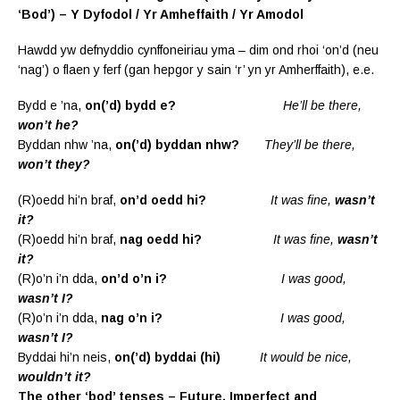
‘Bod’) – Y Dyfodol / Yr Amheffaith / Yr Amodol
Hawdd yw defnyddio cynffoneiriau yma – dim ond rhoi ‘on’d (neu
‘nag’) o flaen y ferf (gan hepgor y sain ‘r’ yn yr Amherffaith), e.e.
Bydd e ’na,
on(’d) bydd e?
He’ll be there,
won’t he?
Byddan nhw ’na,
on(’d) byddan nhw?
They’ll be there,
won’t they?
(R)oedd hi’n braf,
on’d oedd hi?
It was fine,
wasn’t
it?
(R)oedd hi’n braf,
nag oedd hi?
It was fine,
wasn’t
it?
(R)o’n i’n dda,
on’d o’n i?
I was good,
wasn’t I?
(R)o’n i’n dda,
nag o’n i?
I was good,
wasn’t I?
Byddai hi’n neis,
on(’d) byddai (hi)
It would be nice,
wouldn’t it?
The other ‘bod’ tenses – Future, Imperfect and