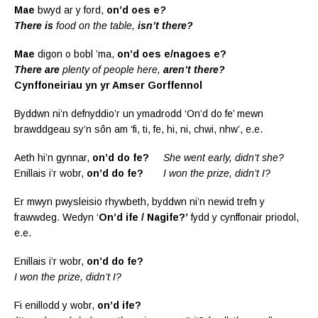
Mae
bwyd ar y ford,
on’d oes e
?
There is
food on the table,
isn’t there?
Mae
digon o bobl ’ma,
on’d oes e/nagoes e?
There are
plenty of people here,
aren’t there?
Cynffoneiriau yn yr Amser Gorffennol
Byddwn ni’n defnyddio’r un ymadrodd ‘On’d do fe’ mewn
brawddgeau sy’n sôn am ‘fi, ti, fe, hi, ni, chwi, nhw’, e.e.
Aeth hi’n gynnar,
on’d do fe?
She went early, didn’t she?
Enillais i’r wobr,
on’d do fe?
I won the prize, didn’t I?
Er mwyn pwysleisio rhywbeth, byddwn ni’n newid trefn y
frawwdeg. Wedyn ‘
On’d ife / Nagife?’
fydd y cynffonair priodol,
e.e.
Enillais i’r wobr,
on’d do fe?
I won the prize, didn’t I?
Fi enillodd y wobr,
on’d ife?