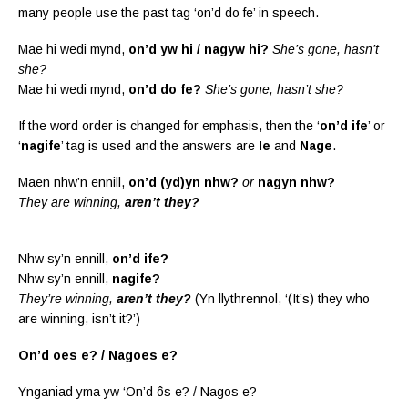
many people use the past tag ‘on’d do fe’ in speech.
Mae hi wedi mynd,
on’d yw hi / nagyw hi?
She’s gone, hasn’t
she?
Mae hi wedi mynd,
on’d do fe?
She’s gone, hasn’t she?
If the word order is changed for emphasis, then the ‘
on’d ife
’ or
‘
nagife
’ tag is used and the answers are
Ie
and
Nage
.
Maen nhw’n ennill,
on’d (yd)yn nhw?
or
nagyn nhw?
They are winning,
aren’t they?
Nhw sy’n ennill,
on’d ife?
Nhw sy’n ennill,
nagife?
They’re winning,
aren’t they?
(Yn llythrennol, ‘(It’s) they who
are winning, isn’t it?’)
On’d oes e? / Nagoes e?
Ynganiad yma yw ‘On’d ôs e? / Nagos e?