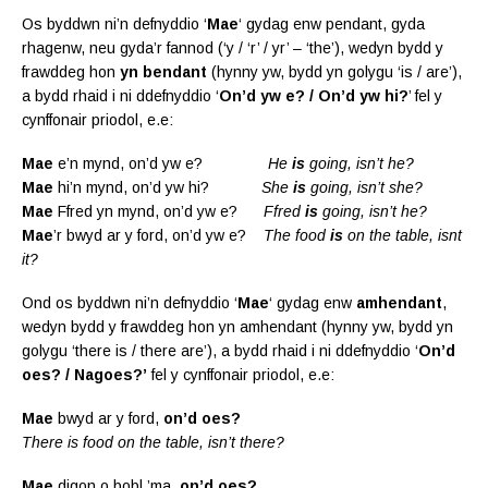
Os byddwn ni’n defnyddio ‘
Mae
‘ gydag enw pendant, gyda
rhagenw, neu gyda’r fannod (‘y / ‘r’ / yr’ – ‘the’), wedyn bydd y
frawddeg hon
yn bendant
(hynny yw, bydd yn golygu ‘is / are’),
a bydd rhaid i ni ddefnyddio ‘
On’d yw e? / On’d yw hi?
’ fel y
cynffonair priodol, e.e:
Mae
e’n mynd, on’d yw e?
He
is
going, isn’t he?
Mae
hi’n mynd, on’d yw hi?
She
is
going, isn’t she?
Mae
Ffred yn mynd, on’d yw e?
Ffred
is
going, isn’t he?
Mae
’r bwyd ar y ford, on’d yw e?
The food
is
on the table, isnt
it?
Ond os byddwn ni’n defnyddio ‘
Mae
‘ gydag enw
amhendant
,
wedyn bydd y frawddeg hon yn amhendant (hynny yw, bydd yn
golygu ‘there is / there are’), a bydd rhaid i ni ddefnyddio ‘
On’d
oes? / Nagoes?’
fel y cynffonair priodol, e.e:
Mae
bwyd ar y ford,
on’d oes?
There is food on the table, isn’t there?
Mae
digon o bobl ’ma,
on’d oes?