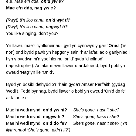
e.e.
Mae e’n dda,
on’d yw e?
Mae e’n dda, nag yw e?
(Rwyt) ti’n lico canu,
on’d wyt ti?
(Rwyt) ti’n lico canu,
nagwyt ti?
You like singing, don’t you?
Yn llawn, mae’r cynffoneiriau i gyd yn cynnwys y gair ‘
Onid
‘ (‘is
not’) ond bydd pawb yn hepgor y sain ‘
i
‘ ar lafar, ac o ganlyniad i
hyn y byddwn ni’n ysgfrifennu ‘on’d’ gyda ‘chollnod’
(‘apostrophe’). Ar lafar mewn llawer o ardaloedd, bydd pobl yn
dweud ‘Nag’ yn lle ‘On’d’.
Bydd yn bosibl defnyddio’r rhain gyda’r Amser Perffaith (gydag
‘wedi’). Fodd bynnag, bydd llawer o bobl yn dweud ‘On’d do fe’
ar lafar, e.e.
Mae hi wedi mynd,
on’d yw hi?
She’s gone, hasn’t she?
Mae hi wedi mynd,
nagyw hi?
She’s gone, hasn’t she?
Mae hi wedi mynd,
on’d do fe?
She’s gone, hasn’t she? (Yn
llythrennol ‘She’s gone, didn’t it?’)