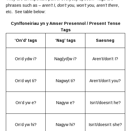
phrases such as –
aren’t I, don’t you, won’t you,
aren’t there
,
etc. See table below:
Cynffoneiriau yn y Amser Presennol / Present Tense
Tags
‘On’d’ tags
‘Nag’ tags
Saesneg
On’d ydw i?
Nag(yd)w i?
Aren’t/don’t I?
On’d wyt ti?
Nagwyt ti?
Aren’t/don’t you?
On’d yw e?
Nagyw e?
Isn’t/doesn’t he?
On’d yw hi?
Nagyw hi?
Isn’t/doesn’t she?