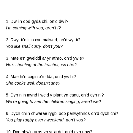
1. Dw i’n dod gyda chi, on’d dw i?
I’m coming with you, aren’t I?
2. Rwyt ti’n lico cyri malwod, on’d wyt ti?
You like snail curry, don’t you?
3. Mae e’n gweiddi ar yr athro, on’d yw e?
He’s shouting at the teacher, isn’t he?
4. Mae hi’n coginio’n dda, on’d yw hi?
She cooks well, doesn’t she?
5. Dyn ni’n mynd i weld y plant yn canu, on’d dyn ni?
We’re going to see the children singing, aren’t we?
6. Dych chi’n chwarae rygbi bob penwythnos on’d dych chi?
You play rugby every weekend, don’t you?
10. Dyn nhw’n aros yn yr ardd, on’d dyn nhw?