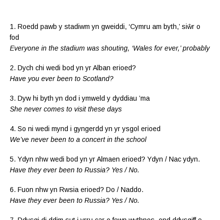
1. Roedd pawb y stadiwm yn gweiddi, ‘Cymru am byth,’ siŵr o
fod
Everyone in the stadium was shouting, ‘Wales for ever,’ probably
2. Dych chi wedi bod yn yr Alban erioed?
Have you ever been to Scotland?
3. Dyw hi byth yn dod i ymweld y dyddiau ’ma
She never comes to visit these days
4. So ni wedi mynd i gyngerdd yn yr ysgol erioed
We’ve never been to a concert in the school
5. Ydyn nhw wedi bod yn yr Almaen erioed? Ydyn / Nac ydyn.
Have they ever been to Russia? Yes / No.
6. Fuon nhw yn Rwsia erioed? Do / Naddo.
Have they ever been to Russia? Yes / No.
7. Ddysgi di ddim sut i yrru car o fewn wythnos, ond ddysgiff e