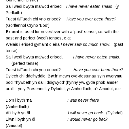
Sa i wedi bwyta malwod erioed
I have never eaten snails
(y
Perffaith)
Fuest ti/Fuoch chi yno erioed?
Have you ever been there?
(Gorffennol Cryno ‘Bod’)
Erioed
is used for never/ever with a ‘past’ sense, i.e. with the
past and perfect (wedi) tenses, e.g:
Welais i erioed gymaint o eira
I never saw so much snow
. (past
tense)
Sa i wedi bwyta malwod erioed.
I have never eaten snails.
(perfect tense)
Fuest ti/Fuoch chi yno erioed?
Have you ever been there?
Dylech chi ddefnyddio ‘
Byth
‘ mewn cyd-destunau sy’n awgrymu
bod ‘rhywbeth yn dal i ddigwydd’ (hynny yw, gyda phob amser
arall – yn y Presennol, y Dyfodol, yr Amherffaith, a’r Amodol, e.e:
Do’n i byth ’na
I was never there
(Amherffaith)
Af i byth yn ôl
I will never go back
(Dyfodol)
Elwn i byth yn ôl
I would never go back
(Amodol)