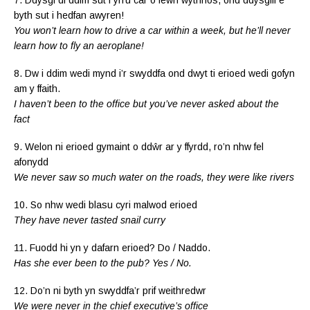
byth sut i hedfan awyren!
You won’t learn how to drive a car within a week, but he’ll never
learn how to fly an aeroplane!
8. Dw i ddim wedi mynd i’r swyddfa ond dwyt ti erioed wedi gofyn
am y ffaith.
I haven’t been to the office but you’ve never asked about the
fact
9. Welon ni erioed gymaint o ddŵr ar y ffyrdd, ro’n nhw fel
afonydd
We never saw so much water on the roads, they were like rivers
10. So nhw wedi blasu cyri malwod erioed
They have never tasted snail curry
11. Fuodd hi yn y dafarn erioed? Do / Naddo.
Has she ever been to the pub? Yes / No.
12. Do’n ni byth yn swyddfa’r prif weithredwr
We were never in the chief executive’s office