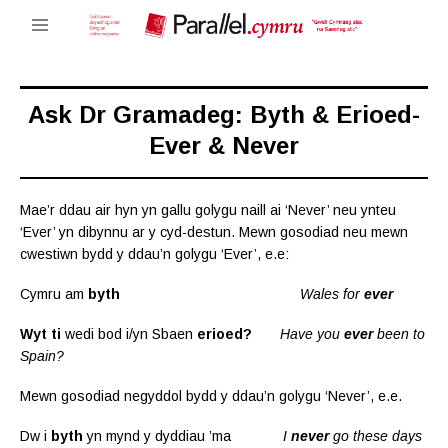
Ask Dr Gramadeg: Byth & Erioed-
Ever & Never
Mae’r ddau air hyn yn gallu golygu naill ai ‘Never’ neu ynteu
‘Ever’ yn dibynnu ar y cyd-destun. Mewn gosodiad neu mewn
cwestiwn bydd y ddau’n golygu ‘Ever’, e.e:
Cymru am
byth
Wales for
ever
Wyt ti
wedi bod i/yn Sbaen
erioed?
Have you
ever
been to
Spain?
Mewn gosodiad negyddol bydd y ddau’n golygu ‘Never’, e.e.
Dw i
byth
yn mynd y dyddiau ’ma
I
never
go these days