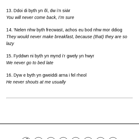
13. Ddoi di byth yn ôl, dw i’n siŵr
You will never come back, I’m sure
14. ‘Nelen nhw byth frecwast, achos eu bod nhw mor ddiog
They would never make breakfast, because (that) they are so
lazy
15. Fyddwn ni byth yn mynd i’r gwely yn hwyr
We never go to bed late
16. Dyw e byth yn gweiddi arna i fel rheol
He never shouts at me usually