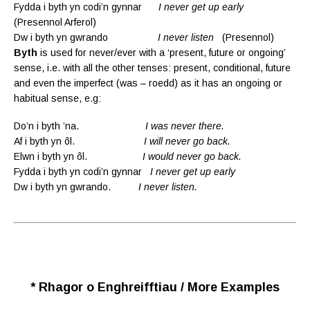
Fydda i byth yn codi’n gynnar
I never get up early
(Presennol Arferol)
Dw i byth yn gwrando
I never listen
(Presennol)
Byth
is used for never/ever with a ‘present, future or ongoing’
sense, i.e. with all the other tenses: present, conditional, future
and even the imperfect (was – roedd) as it has an ongoing or
habitual sense, e.g:
Do’n i byth ’na.
I was never there.
Af i byth yn ôl.
I will never go back.
Elwn i byth yn ôl.
I would never go back.
Fydda i byth yn codi’n gynnar
I never get up early
Dw i byth yn gwrando.
I never listen.
* Rhagor o Enghreifftiau / More Examples