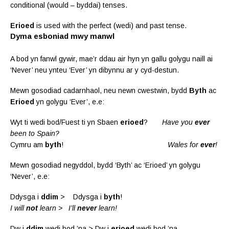
conditional (would – byddai) tenses.
Erioed
is used with the perfect (wedi) and past tense.
Dyma esboniad mwy manwl
A bod yn fanwl gywir, mae’r ddau air hyn yn gallu golygu naill ai
‘Never’ neu ynteu ‘Ever’ yn dibynnu ar y cyd-destun.
Mewn gosodiad cadarnhaol, neu newn cwestwin, bydd
Byth
ac
Erioed
yn golygu ‘Ever’, e.e:
Wyt ti wedi bod/Fuest ti yn Sbaen
erioed
?
Have you
ever
been to Spain?
Cymru am
byth
!
Wales for
ever
!
Mewn gosodiad negyddol, bydd ‘Byth’ ac ‘Erioed’ yn golygu
‘Never’, e.e:
Ddysga i
ddim
> Ddysga i
byth
!
I will
not
learn > I’ll
never
learn!
Dw i
ddim
wedi bod ’na > Dw i
erioed
wedi bod ’na.