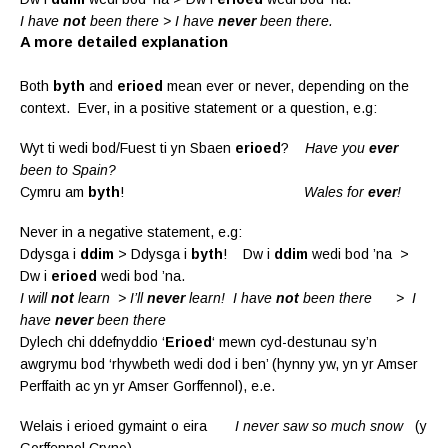
I have
not
been there > I have
never
been there.
A more detailed explanation
Both
byth
and
erioed
mean ever or never, depending on the
context. Ever, in a positive statement or a question, e.g:
Wyt ti wedi bod/Fuest ti yn Sbaen
erioed
?
Have you
ever
been to Spain?
Cymru am
byth
!
Wales for
ever
!
Never in a negative statement, e.g:
Ddysga i
ddim
> Ddysga i
byth
! Dw i
ddim
wedi bod ’na >
Dw i
erioed
wedi bod ’na.
I will
not
learn >
I’ll
never
learn! I have
not
been there > I
have
never
been there
Dylech chi ddefnyddio ‘
Erioed
‘ mewn cyd-destunau sy’n
awgrymu bod ‘rhywbeth wedi dod i ben’ (hynny yw, yn yr Amser
Perffaith ac yn yr Amser Gorffennol), e.e.
Welais i erioed gymaint o eira
I never saw so much snow
(y
Gorffennol Cryno)