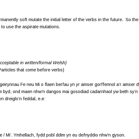
nently soft mutate the initial letter of the verbs in the future. So t
to use the aspirate mutations.
acceptable in written/formal Welsh)
articles that come before verbs)
 geirynnau Fe neu Mi o flaen berfau yn yr amser gorffennol a’r amser 
dim byd, ond maen nhw’n dangos mai gosodiad cadarnhaol yw beth sy’n 
n dreiglo’n feddal, e.e:
e / Mi’. Ymhellach, fydd pobl ddim yn eu defnyddio nhw’n gyson.