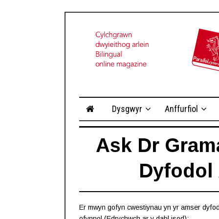
Dysgwyr
Anffurfiol
Ask Dr Gram
Dyfodol 
Er mwyn gofyn cwestiynau yn yr amser dyfodol
ofynnol (Edrychwch ar y dabl isod):