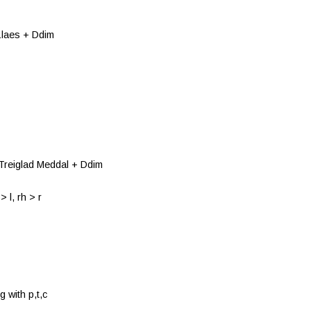
 Llaes + Ddim
– Treiglad Meddal + Ddim
> l, rh > r
 with p,t,c