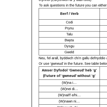
To ask questions in the future you can either 
Berf / Verb
Codi
Prynu
Talu
Bwyta
Dysgu
Gweld
Neu, fel arall, byddwch chi’n gallu defnyddi
Or use ‘gwneud’ in the future. See table belo
Amser Dyfodol ‘Gwneud’ heb ‘g’
(Future of ‘gwneud’ without ‘g’
(W)na i…
(W)nei di…
(W)naiff e/hi…
(W)nawn ni…