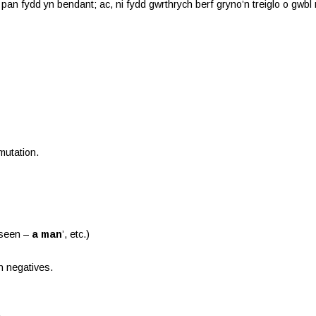
l, pan fydd yn bendant; ac, ni fydd gwrthrych berf gryno’n treiglo o gw
mutation.
seen –
a man
’, etc.)
h negatives.