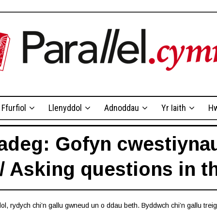
Ffurfiol
Llenyddol
Adnoddau
Yr Iaith
Hw
adeg: Gofyn cwestiynau
/ Asking questions in t
, rydych chi’n gallu gwneud un o ddau beth. Byddwch chi’n gallu treiglo