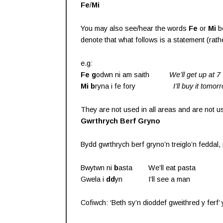
Fe
/
Mi
You may also see/hear the words
Fe
or
Mi
b
denote that what follows is a statement (rath
e.g:
Fe
g
odwn ni am saith
We’ll get up at 7
Mi
b
ryna i fe fory
I’ll buy it tomor
They are not used in all areas and are not u
Gwrthrych Berf Gryno
Bydd gwrthrych berf gryno’n treiglo’n feddal
Bwytwn ni
b
asta We’ll eat pasta
Gwela i
dd
yn I’ll see a man
Cofiwch: ‘Beth sy’n dioddef gweithred y ferf’ y