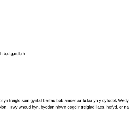
 b,d,g,m,ll,rh
bobl yn treiglo sain gyntaf berfau bob amser
ar lafar
yn y dyfodol. Wedyn
n. Trwy wneud hyn, byddan nhw’n osgoi’r treiglad llaes, hefyd, er nad