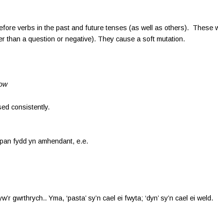
efore verbs in the past and future tenses (as well as others). These w
er than a question or negative). They cause a soft mutation.
row
sed consistently.
, pan fydd yn amhendant, e.e.
w’r gwrthrych.. Yma, ‘pasta’ sy’n cael ei fwyta; ‘dyn’ sy’n cael ei weld.