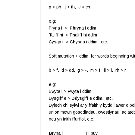
p > ph, t > th, c > ch,
e.g:
Pryna i >
Ph
ryna i ddim
Taliff hi >
Th
aliff hi ddim
Cysga i >
Ch
ysga i ddim, etc.
Soft mutation + ddim, for words beginning with
b > f, d > dd, g > -, m > f, ll > l, rh > r
e.g:
Bwyta i >
F
wyta i ddim
Dysgiff e >
Dd
ysgiff e ddim, etc.
Dylech chi sylwi ar y ffaith y bydd llawer o 
union mewn gosodiadau, cwestiynau, ac atebio
neu yn iaith ffurfiol, e.e:
B
ryna i I’ll buy