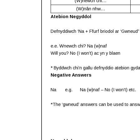
(W)newch chi…
(W)nân nhw…
Atebion Negyddol
Defnyddiwch ‘Na + Ffurf briodol ar ‘Gwneud”
e.e. Wnewch chi? Na (w)naf
Will you? No (I won’t) ac yn y blaen
* Byddwch chi’n gallu defnyddio atebion gyda
Negative Answers
Na e.g. Na (w)naf – No (I won’t) etc.
*The ‘gwneud’ answers can be used to answer