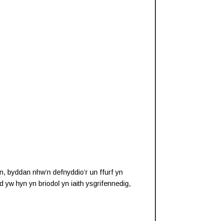
, byddan nhw’n defnyddio’r un ffurf yn
 yw hyn yn briodol yn iaith ysgrifennedig,