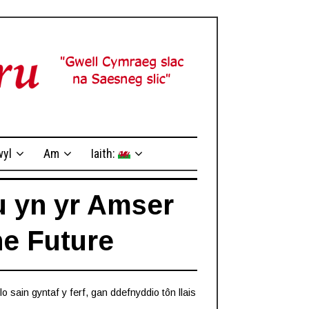
yl
Am
Iaith:
 yn yr Amser
he Future
 sain gyntaf y ferf, gan ddefnyddio tôn llais