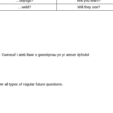
…ddysgu?
Will you learn?
…weld?
Will they see?
 ‘Gwneud’ i ateb llawr o gwestiynau yn yr amser dyfodol
 all types of regular future questions.