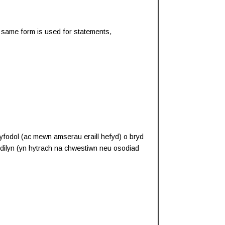
he same form is used for statements,
dyfodol (ac mewn amserau eraill hefyd) o bryd
dilyn (yn hytrach na chwestiwn neu osodiad