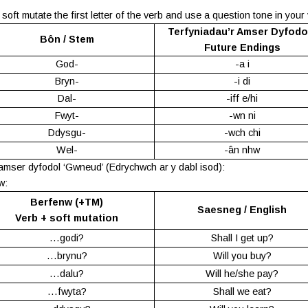
soft mutate the first letter of the verb and use a question tone in your 
Terfyniadau’r Amser Dyfodol
Bôn / Stem
Future Endings
G
od-
-a i
B
ryn-
-i di
D
al-
-iff e/hi
F
wyt-
-wn ni
Dd
ysgu-
-wch chi
Wel-
-ân nhw
o amser dyfodol ‘Gwneud’ (Edrychwch ar y dabl isod):
w:
Berfenw (+TM)
Saesneg / English
Verb + soft mutation
…godi?
Shall I get up?
…brynu?
Will you buy?
…dalu?
Will he/she pay?
…fwyta?
Shall we eat?