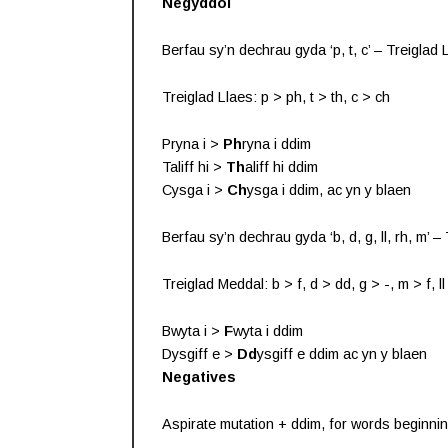
Negyddol
Berfau sy’n dechrau gyda ‘p, t, c’ – Treiglad
Treiglad Llaes: p > ph, t > th, c > ch
Pryna i >
Ph
ryna i ddim
Taliff hi >
Th
aliff hi ddim
Cysga i >
Ch
ysga i ddim, ac yn y blaen
Berfau sy’n dechrau gyda ‘b, d, g, ll, rh, m’ 
Treiglad Meddal: b > f, d > dd, g > -, m > f, ll 
Bwyta i >
F
wyta i ddim
Dysgiff e >
Dd
ysgiff e ddim ac yn y blaen
Negatives
Aspirate mutation + ddim, for words beginning