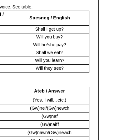
voice. See table:
 /
Saesneg / English
Shall I get up?
Will you buy?
Will he/she pay?
Shall we eat?
Will you learn?
Will they see?
Ateb / Answer
(Yes, I will…etc.)
(Gw)nei/(Gw)newch
(Gw)naf
(Gw)naiff
(Gw)nawn/(Gw)newch