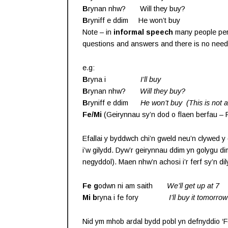
B
rynan nhw? Will they buy?
B
ryniff e ddim He won’t buy
Note – in
informal speech
many people perma
questions and answers and there is no need 
e.g:
B
ryna i
I’ll buy
B
rynan nhw?
Will they buy?
B
ryniff e ddim
He won’t buy
(This is not 
Fe/Mi
(Geirynnau sy’n dod o flaen berfau – P
Efallai y byddwch chi’n gweld neu’n clywed y
i’w gilydd. Dyw’r geirynnau ddim yn golygu 
negyddol). Maen nhw’n achosi i’r ferf sy’n dily
Fe g
odwn ni am saith
We’ll get up at 7
Mi b
ryna i fe fory
I’ll buy it tomorrow
Nid ym mhob ardal bydd pobl yn defnyddio ‘F