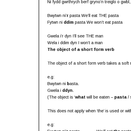
Ni fydd gwrthrych berf gryno’n treiglo o gwb
Bwytwn ni’
r
pasta We’ll eat THE pasta
Fytwn ni
ddim
pasta We won’t eat pasta
Gwela i’r dyn I’ll see THE man
Wela i ddim dyn I won’t a man
The object of a short form verb
The object of a short form verb takes a soft 
e.g:
Bwytwn ni
b
asta.
Gwela i
ddyn
.
(The object is ‘
what
will be eaten –
pasta
/ 
This does not apply when ‘the’ is used or wit
e.g: