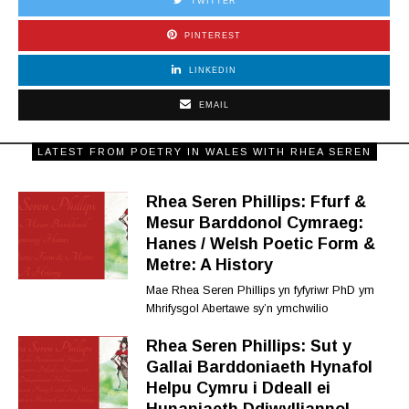
TWITTER
PINTEREST
LINKEDIN
EMAIL
LATEST FROM POETRY IN WALES WITH RHEA SEREN
Rhea Seren Phillips: Ffurf &
Mesur Barddonol Cymraeg:
Hanes / Welsh Poetic Form &
Metre: A History
Mae Rhea Seren Phillips yn fyfyriwr PhD ym
Mhrifysgol Abertawe sy’n ymchwilio
Rhea Seren Phillips: Sut y
Gallai Barddoniaeth Hynafol
Helpu Cymru i Ddeall ei
Hunaniaeth Ddiwylliannol