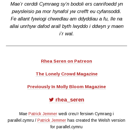
Mae’r cerddi Cymraeg sy’n bodoli ers canrifoedd yn
pwysleisio pa mor hynafol yw crefft eu cyfansoddi.
Fe allant fywiogi chwedlau am ddyddiau a fu, lle na
allai unrhyw dafod arall byth lwyddo i ddwyn y maen
i’r wal.
Rhea Seren on Patreon
The Lonely Crowd Magazine
Previously In Molly Bloom Magazine
rhea_seren
Mae
Patrick Jemmer
wedi creu’r fersiwn Cymraeg i
parallel.cymru /
Patrick Jemmer
has created the Welsh version
for parallel.cymru