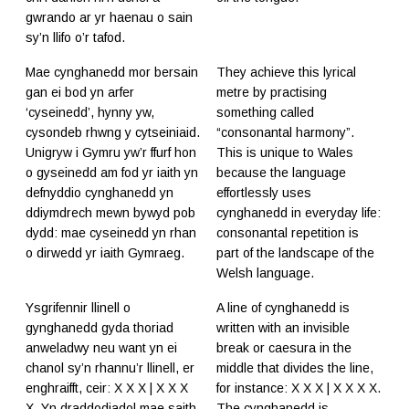
gwrando ar yr haenau o sain
sy’n llifo o’r tafod.
Mae cynghanedd mor bersain
They achieve this lyrical
gan ei bod yn arfer
metre by practising
‘cyseinedd’, hynny yw,
something called
cysondeb rhwng y cytseiniaid.
“consonantal harmony”.
Unigryw i Gymru yw’r ffurf hon
This is unique to Wales
o gyseinedd am fod yr iaith yn
because the language
defnyddio cynghanedd yn
effortlessly uses
ddiymdrech mewn bywyd pob
cynghanedd in everyday life:
dydd: mae cyseinedd yn rhan
consonantal repetition is
o dirwedd yr iaith Gymraeg.
part of the landscape of the
Welsh language.
Ysgrifennir llinell o
A line of cynghanedd is
gynghanedd gyda thoriad
written with an invisible
anweladwy neu want yn ei
break or caesura in the
chanol sy’n rhannu’r llinell, er
middle that divides the line,
enghraifft, ceir: X X X | X X X
for instance: X X X | X X X X.
X. Yn draddodiadol mae saith
The cynghanedd is