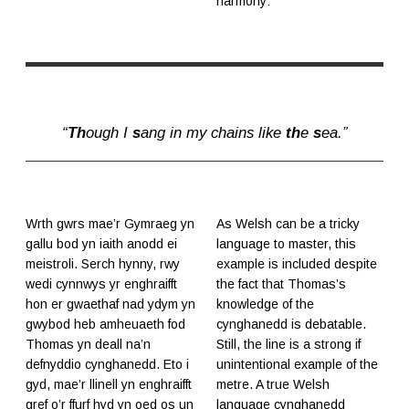
harmony:
“
Th
ough I
s
ang in my chains like
th
e
s
ea.”
Wrth gwrs mae’r Gymraeg yn
As Welsh can be a tricky
gallu bod yn iaith anodd ei
language to master, this
meistroli. Serch hynny, rwy
example is included despite
wedi cynnwys yr enghraifft
the fact that Thomas’s
hon er gwaethaf nad ydym yn
knowledge of the
gwybod heb amheuaeth fod
cynghanedd is debatable.
Thomas yn deall na’n
Still, the line is a strong if
defnyddio cynghanedd. Eto i
unintentional example of the
gyd, mae’r llinell yn enghraifft
metre. A true Welsh
gref o’r ffurf hyd yn oed os un
language cynghanedd