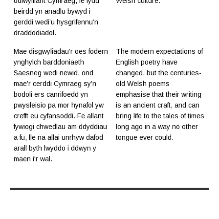
ddiwylliant Cymraeg, fe fydd
Welsh culture.
beirdd yn anadlu bywyd i
gerddi wedi’u hysgrifennu’n
draddodiadol.
Mae disgwyliadau’r oes fodern
The modern expectations of
ynghylch barddoniaeth
English poetry have
Saesneg wedi newid, ond
changed, but the centuries-
mae’r cerddi Cymraeg sy’n
old Welsh poems
bodoli ers canrifoedd yn
emphasise that their writing
pwysleisio pa mor hynafol yw
is an ancient craft, and can
crefft eu cyfansoddi. Fe allant
bring life to the tales of times
fywiogi chwedlau am ddyddiau
long ago in a way no other
a fu, lle na allai unrhyw dafod
tongue ever could.
arall byth lwyddo i ddwyn y
maen i'r wal.