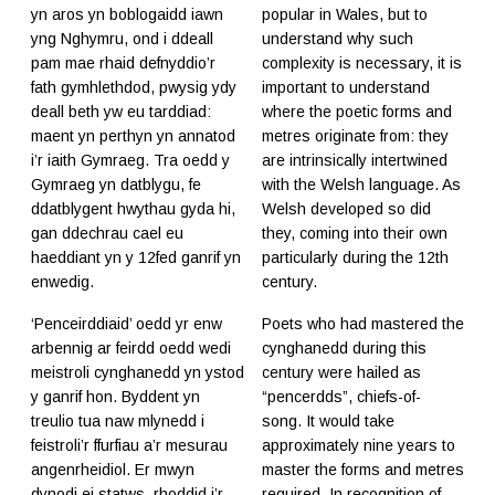
yn aros yn boblogaidd iawn
popular in Wales, but to
yng Nghymru, ond i ddeall
understand why such
pam mae rhaid defnyddio’r
complexity is necessary, it is
fath gymhlethdod, pwysig ydy
important to understand
deall beth yw eu tarddiad:
where the poetic forms and
maent yn perthyn yn annatod
metres originate from: they
i’r iaith Gymraeg. Tra oedd y
are intrinsically intertwined
Gymraeg yn datblygu, fe
with the Welsh language. As
ddatblygent hwythau gyda hi,
Welsh developed so did
gan ddechrau cael eu
they, coming into their own
haeddiant yn y 12fed ganrif yn
particularly during the 12th
enwedig.
century.
‘Penceirddiaid’ oedd yr enw
Poets who had mastered the
arbennig ar feirdd oedd wedi
cynghanedd during this
meistroli cynghanedd yn ystod
century were hailed as
y ganrif hon. Byddent yn
“pencerdds”, chiefs-of-
treulio tua naw mlynedd i
song. It would take
feistroli’r ffurfiau a’r mesurau
approximately nine years to
angenrheidiol. Er mwyn
master the forms and metres
dynodi ei statws, rhoddid i’r
required. In recognition of