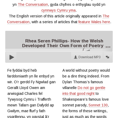
yn
The Conversation
, gyda chyfres o erthyglau sydd yn
cynnwys Cymru yma
.
The English version of this article originally appeared in
The
Conversation
, with a series of articles that
feature Wales here
.
Rhea Seren Phillips- How the Welsh
Developed Their Own Form of Poetry
00:00
Parallel.cymru
Download MP3
Fe fyddai byd heb
A world without poetry would
farddoniaeth yn lle enbyd yn
be a dire thing indeed. From
wir. O’r gerdd Fy Ngwlad gan
Dylan Thomas’s famous
Gerallt Lloyd Owen am
villanelle
Do not go gentle
arwisgiad Charles fel
into that good night
to
Tywysog Cymru i Trafferth
Shakespeare’s famous love
mewn Tafarn gan Dafydd ap
sonnet parody,
Sonnet 130
,
Gwilym, mae ffurf y fath
the forms of these writings,
ysgrifennu, yn ogystal â’r
just as much as the words