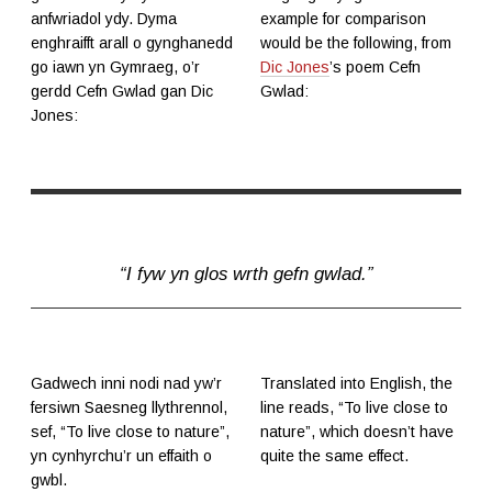
anfwriadol ydy. Dyma
example for comparison
enghraifft arall o gynghanedd
would be the following, from
go iawn yn Gymraeg, o’r
Dic Jones
’s poem Cefn
gerdd Cefn Gwlad gan Dic
Gwlad:
Jones:
“I fyw yn glos wrth gefn gwlad.”
Gadwech inni nodi nad yw’r
Translated into English, the
fersiwn Saesneg llythrennol,
line reads, “To live close to
sef, “To live close to nature”,
nature”, which doesn’t have
yn cynhyrchu’r un effaith o
quite the same effect.
gwbl.