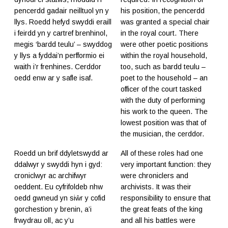
pencerdd gadair neilltuol yn y
his position, the pencerdd
llys. Roedd hefyd swyddi eraill
was granted a special chair
i feirdd yn y cartref brenhinol,
in the royal court. There
megis ‘bardd teulu’ – swyddog
were other poetic positions
y llys a fyddai’n perfformio ei
within the royal household,
waith i’r frenhines. Cerddor
too, such as bardd teulu –
oedd enw ar y safle isaf.
poet to the household – an
officer of the court tasked
with the duty of performing
his work to the queen. The
lowest position was that of
the musician, the cerddor.
Roedd un brif ddyletswydd ar
All of these roles had one
ddalwyr y swyddi hyn i gyd:
very important function: they
croniclwyr ac archifwyr
were chroniclers and
oeddent. Eu cyfrifoldeb nhw
archivists. It was their
oedd gwneud yn siŵr y cofid
responsibility to ensure that
gorchestion y brenin, a’i
the great feats of the king
frwydrau oll, ac y’u
and all his battles were