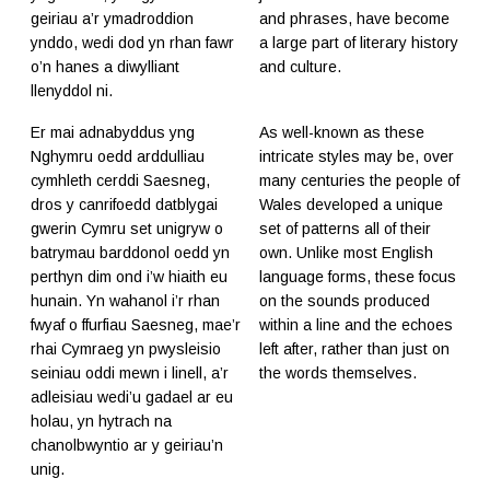
geiriau a’r ymadroddion
and phrases, have become
ynddo, wedi dod yn rhan fawr
a large part of literary history
o’n hanes a diwylliant
and culture.
llenyddol ni.
Er mai adnabyddus yng
As well-known as these
Nghymru oedd arddulliau
intricate styles may be, over
cymhleth cerddi Saesneg,
many centuries the people of
dros y canrifoedd datblygai
Wales developed a unique
gwerin Cymru set unigryw o
set of patterns all of their
batrymau barddonol oedd yn
own. Unlike most English
perthyn dim ond i’w hiaith eu
language forms, these focus
hunain. Yn wahanol i’r rhan
on the sounds produced
fwyaf o ffurfiau Saesneg, mae’r
within a line and the echoes
rhai Cymraeg yn pwysleisio
left after, rather than just on
seiniau oddi mewn i linell, a’r
the words themselves.
adleisiau wedi’u gadael ar eu
holau, yn hytrach na
chanolbwyntio ar y geiriau’n
unig.