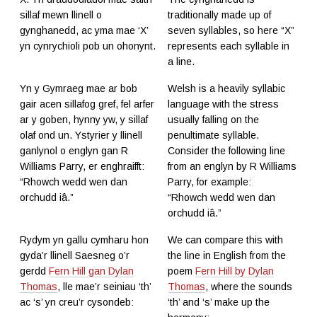
sillaf mewn llinell o
traditionally made up of
gynghanedd, ac yma mae ‘X’
seven syllables, so here “X”
yn cynrychioli pob un ohonynt.
represents each syllable in
a line.
Yn y Gymraeg mae ar bob
Welsh is a heavily syllabic
gair acen sillafog gref, fel arfer
language with the stress
ar y goben, hynny yw, y sillaf
usually falling on the
olaf ond un. Ystyrier y llinell
penultimate syllable.
ganlynol o englyn gan R
Consider the following line
Williams Parry, er enghraifft:
from an englyn by R Williams
“Rhowch wedd wen dan
Parry, for example:
orchudd iâ.”
“Rhowch wedd wen dan
orchudd iâ.”
Rydym yn gallu cymharu hon
We can compare this with
gyda’r llinell Saesneg o’r
the line in English from the
gerdd
Fern Hill gan Dylan
poem
Fern Hill by Dylan
Thomas
, lle mae’r seiniau ‘th’
Thomas
, where the sounds
ac ‘s’ yn creu’r cysondeb:
‘th’ and ‘s’ make up the