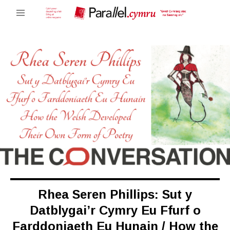
Rhea Seren Phillips: Sut y
Datblygai’r Cymry Eu Ffurf o
Farddoniaeth Eu Hunain / How the