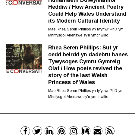
Heddiw / How Ancient Poetry
Could Help Wales Understand
its Modern Cultural Identity
Mae Rhea Seren Phillips yn fyfyriwr PhD ym
Mhrifysgol Abertawe sy’n ymchwilio
Rhea Seren Phillips: Sut yr
oedd beirdd yn dadebru hanes
Tywysoges Cymru Gymreig
Olaf / How poets revived the
story of the last Welsh
Princess of Wales
Mae Rhea Seren Phillips yn fyfyriwr PhD ym
Mhrifysgol Abertawe sy’n ymchwilio