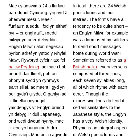
Mae cyfanswm o 24 o ffurfiau
In total, there are 24 Welsh
barddonol Cymraeg, ynghyd â
poetic forms and four
phedwar mesur. Mae’r
metres. The forms have a
ffurfiau’n tueddu i fod yn eithaf
tendency to be quite short –
byr – er enghraifft, roedd
an Englyn Milwr, for example,
milwyr yn arfer defnyddio
was a form used by soldiers
Englyn Milwr i afon negesau
to send short messages
byrion adref yn ystod y Rhyfel
home during World War I.
Mawr. Rywbryd cyfeirir ato fel
Sometimes referred to as
a
haicw Prydeinig
, ac mae i bob
British haiku
, every verse is
pennill dair llinell, pob un
composed of three lines,
ohonynt sydd yn cynnwys
each seven syllables long,
saith sillaf, ac maent i gyd yn
all of which rhyme with each
odli gyda’i gilydd. O ganlyniad
other. Though the
i’r llinellau mynegol
expressive lines do lend it
ymddengys yr Englyn braidd
certain similarities to the
yn debyg i’r dull Japaneeg,
Japanese style, the Englyn
ond wedi dweud hynny, mae
has a very Welsh identity.
i’r englyn hunaniaeth dra
Rhyme is an integral aspect
Chymraeg. Mae odli’n agwedd
of Welsh poetic forms and