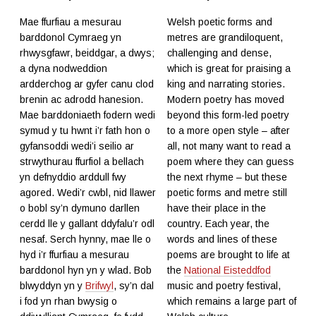
Mae ffurfiau a mesurau
Welsh poetic forms and
barddonol Cymraeg yn
metres are grandiloquent,
rhwysgfawr, beiddgar, a dwys;
challenging and dense,
a dyna nodweddion
which is great for praising a
ardderchog ar gyfer canu clod
king and narrating stories.
brenin ac adrodd hanesion.
Modern poetry has moved
Mae barddoniaeth fodern wedi
beyond this form-led poetry
symud y tu hwnt i’r fath hon o
to a more open style – after
gyfansoddi wedi’i seilio ar
all, not many want to read a
strwythurau ffurfiol a bellach
poem where they can guess
yn defnyddio arddull fwy
the next rhyme – but these
agored. Wedi’r cwbl, nid llawer
poetic forms and metre still
o bobl sy’n dymuno darllen
have their place in the
cerdd lle y gallant ddyfalu’r odl
country. Each year, the
nesaf. Serch hynny, mae lle o
words and lines of these
hyd i’r ffurfiau a mesurau
poems are brought to life at
barddonol hyn yn y wlad. Bob
the
National Eisteddfod
blwyddyn yn y
Brifwyl
, sy’n dal
music and poetry festival,
i fod yn rhan bwysig o
which remains a large part of