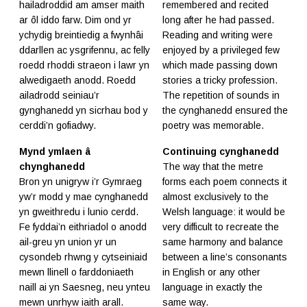
hailadroddid am amser maith
remembered and recited
ar ôl iddo farw. Dim ond yr
long after he had passed.
ychydig breintiedig a fwynhâi
Reading and writing were
ddarllen ac ysgrifennu, ac felly
enjoyed by a privileged few
roedd rhoddi straeon i lawr yn
which made passing down
alwedigaeth anodd. Roedd
stories a tricky profession.
ailadrodd seiniau’r
The repetition of sounds in
gynghanedd yn sicrhau bod y
the cynghanedd ensured the
cerddi’n gofiadwy.
poetry was memorable.
Mynd ymlaen â
Continuing cynghanedd
chynghanedd
The way that the metre
Bron yn unigryw i’r Gymraeg
forms each poem connects it
yw’r modd y mae cynghanedd
almost exclusively to the
yn gweithredu i lunio cerdd.
Welsh language: it would be
Fe fyddai’n eithriadol o anodd
very difficult to recreate the
ail-greu yn union yr un
same harmony and balance
cysondeb rhwng y cytseiniaid
between a line’s consonants
mewn llinell o farddoniaeth
in English or any other
naill ai yn Saesneg, neu ynteu
language in exactly the
mewn unrhyw iaith arall.
same way.