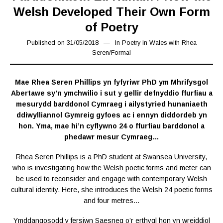
Welsh Developed Their Own Form
of Poetry
Published on
31/05/2018
15/03/2019
In
Poetry in Wales with Rhea
Seren
/
Formal
Mae Rhea Seren Phillips yn fyfyriwr PhD ym Mhrifysgol
Abertawe sy’n ymchwilio i sut y gellir defnyddio ffurfiau a
mesurydd barddonol Cymraeg i ailystyried hunaniaeth
ddiwylliannol Gymreig gyfoes ac i ennyn diddordeb yn
hon. Yma, mae hi’n cyflywno 24 o ffurfiau barddonol a
phedawr mesur Cymraeg…
Rhea Seren Phillips is a PhD student at Swansea University,
who is investigating how the Welsh poetic forms and meter can
be used to reconsider and engage with contemporary Welsh
cultural identity. Here, she introduces the Welsh 24 poetic forms
and four metres…
Ymddangosodd y fersiwn Saesneg o’r erthygl hon yn wreiddiol