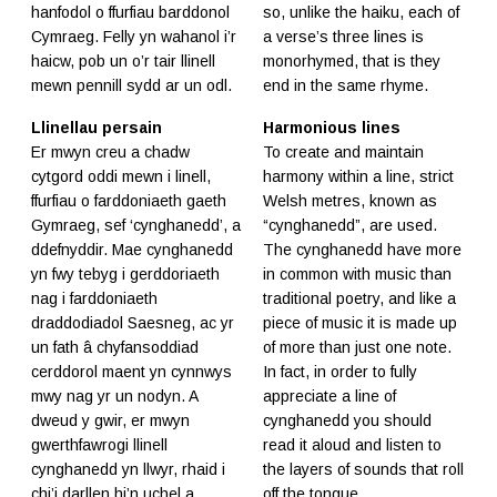
hanfodol o ffurfiau barddonol
so, unlike the haiku, each of
Cymraeg. Felly yn wahanol i’r
a verse’s three lines is
haicw, pob un o’r tair llinell
monorhymed, that is they
mewn pennill sydd ar un odl.
end in the same rhyme.
Llinellau persain
Harmonious lines
Er mwyn creu a chadw
To create and maintain
cytgord oddi mewn i linell,
harmony within a line, strict
ffurfiau o farddoniaeth gaeth
Welsh metres, known as
Gymraeg, sef ‘cynghanedd’, a
“cynghanedd”, are used.
ddefnyddir. Mae cynghanedd
The cynghanedd have more
yn fwy tebyg i gerddoriaeth
in common with music than
nag i farddoniaeth
traditional poetry, and like a
draddodiadol Saesneg, ac yr
piece of music it is made up
un fath â chyfansoddiad
of more than just one note.
cerddorol maent yn cynnwys
In fact, in order to fully
mwy nag yr un nodyn. A
appreciate a line of
dweud y gwir, er mwyn
cynghanedd you should
gwerthfawrogi llinell
read it aloud and listen to
cynghanedd yn llwyr, rhaid i
the layers of sounds that roll
chi’i darllen hi’n uchel a
off the tongue.