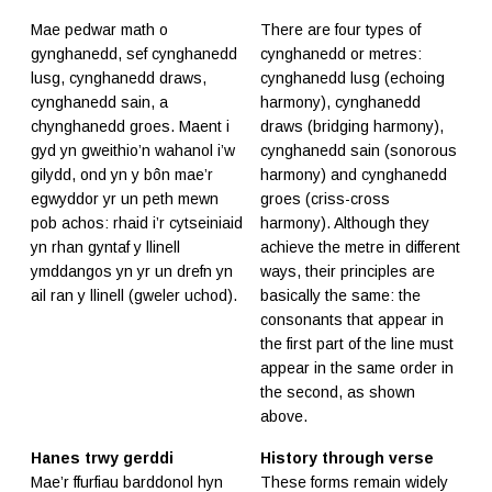
Mae pedwar math o
There are four types of
gynghanedd, sef cynghanedd
cynghanedd or metres:
lusg, cynghanedd draws,
cynghanedd lusg (echoing
cynghanedd sain, a
harmony), cynghanedd
chynghanedd groes. Maent i
draws (bridging harmony),
gyd yn gweithio’n wahanol i’w
cynghanedd sain (sonorous
gilydd, ond yn y bôn mae’r
harmony) and cynghanedd
egwyddor yr un peth mewn
groes (criss-cross
pob achos: rhaid i’r cytseiniaid
harmony). Although they
yn rhan gyntaf y llinell
achieve the metre in different
ymddangos yn yr un drefn yn
ways, their principles are
ail ran y llinell (gweler uchod).
basically the same: the
consonants that appear in
the first part of the line must
appear in the same order in
the second, as shown
above.
Hanes trwy gerddi
History through verse
Mae’r ffurfiau barddonol hyn
These forms remain widely