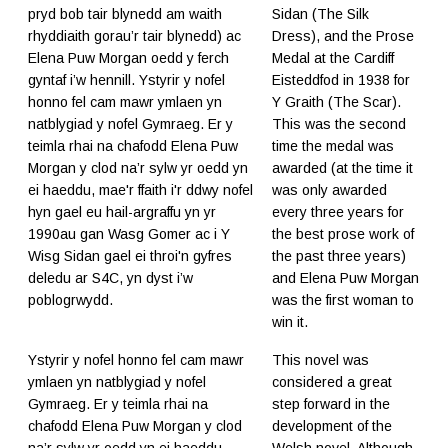
pryd bob tair blynedd am waith
Sidan (The Silk
rhyddiaith gorau’r tair blynedd) ac
Dress), and the Prose
Elena Puw Morgan oedd y ferch
Medal at the Cardiff
gyntaf i’w hennill. Ystyrir y nofel
Eisteddfod in 1938 for
honno fel cam mawr ymlaen yn
Y Graith (The Scar).
natblygiad y nofel Gymraeg. Er y
This was the second
teimla rhai na chafodd Elena Puw
time the medal was
Morgan y clod na’r sylw yr oedd yn
awarded (at the time it
ei haeddu, mae'r ffaith i'r ddwy nofel
was only awarded
hyn gael eu hail-argraffu yn yr
every three years for
1990au gan Wasg Gomer ac i Y
the best prose work of
Wisg Sidan gael ei throi'n gyfres
the past three years)
deledu ar S4C, yn dyst i’w
and Elena Puw Morgan
poblogrwydd.
was the first woman to
win it.
Ystyrir y nofel honno fel cam mawr
This novel was
ymlaen yn natblygiad y nofel
considered a great
Gymraeg. Er y teimla rhai na
step forward in the
chafodd Elena Puw Morgan y clod
development of the