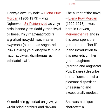
series
.
Ganwyd awdur y nofel –
Elena Puw
The author of the novel
Morgan
(1900-1973) – yng
–
Elena Puw Morgan
Nghorwen,
Sir Feirionnydd
ac yn yr
(1900-1973) – was
ardal honno y treuliodd y rhan fwyaf
born in Corwen,
o’i hoes. Yn y rhagymadrodd i’r
Merionethshire
and in
argraffiad newydd hwn, mae ei
this area spent the
hwyresau (Mererid ac Angharad
greater part of her life.
Puw Davies) yn ei disgrifio fel “un â
In the introduction to
natur addfwyn, diymhongar ac
this new edition, her
eithriadol swil”.
granddaughters
(Mererid and Angharad
Puw Davies) describe
her as 'someone of a
pleasant disposition,
unassuming and
exceptionally modest'.
Yr oedd hi’n gymeriad unigryw; yn
She was a unique
wraig briod barchus ond rhywun
character; a