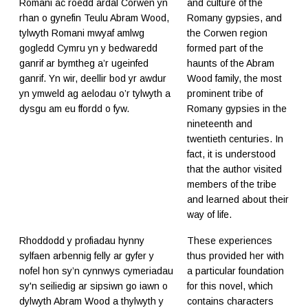
Romani ac roedd ardal Corwen yn
and culture of the
rhan o gynefin Teulu Abram Wood,
Romany gypsies, and
tylwyth Romani mwyaf amlwg
the Corwen region
gogledd Cymru yn y bedwaredd
formed part of the
ganrif ar bymtheg a’r ugeinfed
haunts of the Abram
ganrif. Yn wir, deellir bod yr awdur
Wood family, the most
yn ymweld ag aelodau o’r tylwyth a
prominent tribe of
dysgu am eu ffordd o fyw.
Romany gypsies in the
nineteenth and
twentieth centuries. In
fact, it is understood
that the author visited
members of the tribe
and learned about their
way of life.
Rhoddodd y profiadau hynny
These experiences
sylfaen arbennig felly ar gyfer y
thus provided her with
nofel hon sy’n cynnwys cymeriadau
a particular foundation
sy'n seiliedig ar sipsiwn go iawn o
for this novel, which
dylwyth Abram Wood a thylwyth y
contains characters