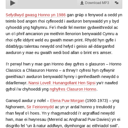
Download MP3
Sefydlwyd gwasg Honno yn 1986
gan grŵp o fenywod a oedd yn
teimlo bod angen rhoi cyfleoedd i awduron benywaidd yn y byd
cyhoeddi yng Nghymru. Fe’i rhedir fel menter gydweithredol ac
un o’i phrif amcanion yw meithrin llenorion benywaidd Cymru a
rhoi cyfle iddynt weld eu gwaith mewn print. Rhydd hyn gyfle i
ddatblygu talentau newydd ond hefyd i geisio ail-ddarganfod
awduron y mae eu gwaith wedi bod allan o brint ers amser.
I’r perwyl hwn y mae gan Honno dwy gyfres o glasuron – Honno
Classics a Chlasuron Honno – a thrwy’r cyfresi hyn cyflwynir
gweithiau’r awduron benywaidd hynny i genhedlaeth newydd o
ddarllenwyr.
Nansi Lovell: Hunangofiant Hen Sipsi
yw’r nawfed
gyfrol i’w chyhoeddi yng
nghyfres Clasuron Honno
.
Ganwyd awdur y nofel –
Elena Puw Morgan
(1900-1973) – yng
Nghorwen,
Sir Feirionnydd
ac yn yr ardal honno y treuliodd y
rhan fwyaf o’i hoes. Yn y rhagymadrodd i’r argraffiad newydd
hwn, mae ei hwyresau (Mererid ac Angharad Puw Davies) yn ei
disgrifio fel “un â natur addfwyn, diymhongar ac eithriadol swil”.