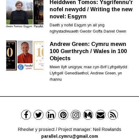
Heiddwen Tomos: Ysgrifennu’r
nofel newydd / Writing the new
novel: Esgyrn
Daeth y nofel Esgyrn yn ail yng
nghystadleuaeth Gwobr Goffa Daniel Owen
Andrew Green: Cymru mewn
100 Gwrthrych / Wales in 100
Objects
Mewn llyfr unigryw, mae cyn-Brif Lyfrgellydd
Llyfrgell Genedlaethol, Andrew Green, yn
rhannu
Rheolwr y prosiect / Project manager: Neil Rowlands
parallel.cymru@gmail.com