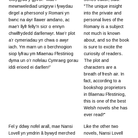
mewnwelediad unigryw i fywydau
"The unique insight
dirgel a phersonol y Romani yn
into the private and
bwnc na ŵyr llawer amdano, ac
personal lives of the
mae'r llyfr felly'n sicr o ennyn
Romany is a subject
chwilfrydedd darllenwyr. Mae’r plot
not much is known
a’r cymeriadau yn chwa o awyr
about, and so the book
iach. Ym marn un o berchnogion
is sure to excite the
siop lyfrau ym Mlaenau Ffestiniog
curiosity of readers.
dyma un o’r nofelau Cymraeg gorau
The plot and
iddi erioed ei darllen!”
characters are a
breath of fresh air. In
fact, according to a
bookshop proprietors
in Blaenau Ffestiniog,
this is one of the best
Welsh novels she has
ever read!"
Fel y ddwy nofel arall, mae Nansi
Like the other two
Lovell yn ymdrin â bywyd merched
novels, Nansi Lovell