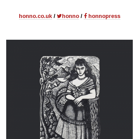
honno.co.uk
/
honno
/
honnopress