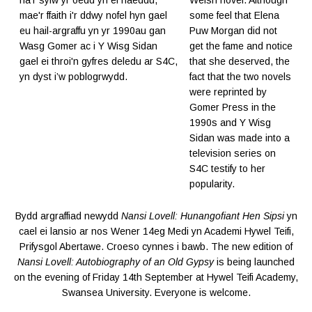
na’r sylw yr oedd yn ei haeddu,
Welsh novel. Although
mae'r ffaith i'r ddwy nofel hyn gael
some feel that Elena
eu hail-argraffu yn yr 1990au gan
Puw Morgan did not
Wasg Gomer ac i Y Wisg Sidan
get the fame and notice
gael ei throi'n gyfres deledu ar S4C,
that she deserved, the
yn dyst i’w poblogrwydd.
fact that the two novels
were reprinted by
Gomer Press in the
1990s and Y Wisg
Sidan was made into a
television series on
S4C testify to her
popularity.
Bydd argraffiad newydd
Nansi Lovell: Hunangofiant Hen Sipsi
yn
cael ei lansio ar nos Wener 14eg Medi yn Academi Hywel Teifi,
Prifysgol Abertawe. Croeso cynnes i bawb. The new edition of
Nansi Lovell: Autobiography of an Old Gypsy
is being launched
on the evening of Friday 14th September at Hywel Teifi Academy,
Swansea University. Everyone is welcome.