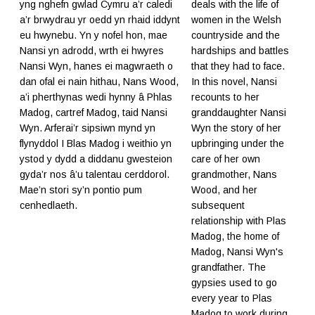
yng nghefn gwlad Cymru a’r caledi
deals with the life of
a’r brwydrau yr oedd yn rhaid iddynt
women in the Welsh
eu hwynebu. Yn y nofel hon, mae
countryside and the
Nansi yn adrodd, wrth ei hwyres
hardships and battles
Nansi Wyn, hanes ei magwraeth o
that they had to face.
dan ofal ei nain hithau, Nans Wood,
In this novel, Nansi
a’i pherthynas wedi hynny â Phlas
recounts to her
Madog, cartref Madog, taid Nansi
granddaughter Nansi
Wyn. Arferai’r sipsiwn mynd yn
Wyn the story of her
flynyddol I Blas Madog i weithio yn
upbringing under the
ystod y dydd a diddanu gwesteion
care of her own
gyda’r nos â’u talentau cerddorol.
grandmother, Nans
Mae’n stori sy’n pontio pum
Wood, and her
cenhedlaeth.
subsequent
relationship with Plas
Madog, the home of
Madog, Nansi Wyn's
grandfather. The
gypsies used to go
every year to Plas
Madog to work during