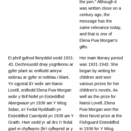
the pen." Although it
was written close on a
century ago, the
message has the
same relevance today,
and that is one of
Elena Puw Morgan's
gifts.
Ei phrif gyfnod llenyddol oedd 1931-
Her main literary period
43. Dechreuodd drwy ysgrifennu ar
was 1931-1943. She
gyfer plant ac enillodd amryw
began by writing for
wobrau ar gyfer ei nofelau i blant.
children and won
Yn ogystal â’r wobr am Nansi
various prizes for her
Lovell, enillodd Elena Puw Morgan
children's novels. As
wobr y Brif Nofel yn Eisteddfod
well as the prize for
Abergwaun yn 1936 am Y Wisg
Nansi Lovell, Elena
Sidan, a’r Fedal Ryddiaith yn
Puw Morgan won the
Eisteddfod Caerdydd yn 1938 am Y
Best Novel prize at the
Graith. Hwn oedd yr ail dro i’r fedal
Fishguard Eisteddfod
gael ei chyflwyno (fe’i cyflwynid ar y
in 1936 for Y Wisg