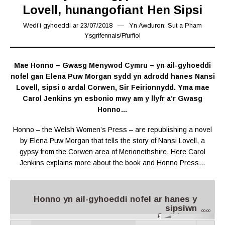
Lovell, hunangofiant Hen Sipsi
Wedi’i gyhoeddi ar
23/07/2018
16/03/2019
Yn
Awduron: Sut a Pham
Ysgrifennais
/
Ffurfiol
Mae Honno – Gwasg Menywod Cymru – yn ail-gyhoeddi
nofel gan Elena Puw Morgan sydd yn adrodd hanes Nansi
Lovell, sipsi o ardal Corwen, Sir Feirionnydd. Yma mae
Carol Jenkins yn esbonio mwy am y llyfr a’r Gwasg
Honno…
Honno – the Welsh Women’s Press – are republishing a novel
by Elena Puw Morgan that tells the story of Nansi Lovell, a
gypsy from the Corwen area of Merionethshire. Here Carol
Jenkins explains more about the book and Honno Press…
Honno yn ail-gyhoeddi nofel ar hanes y
sipsiwn
00:00
Parallel.cymru