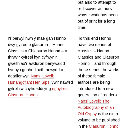
but also to attempt to
rediscover authors
whose work has been
out of print for a long
time.
I'r perwyl hwn y mae gan Honno
To this end Honno
dwy gyfres o glasuron – Honno
have two series of
Classics a Chlasuron Honno – a
classics – Honno
thrwy'r cyfresi hyn cyflwynir
Classics and Clasuron
gweithiau'r awduron benywaidd
Honno – and through
hynny i genhedlaeth newydd o
these series the works
ddarllenwyr.
Nansi Lovell:
of these female
Hunangofiant Hen Sipsi
yw'r nawfed
authors are being
gyfrol i’w chyhoeddi yng
nghyfres
introduced to a new
Clasuron Honno
.
generation of readers.
Nansi Lovell: The
Autobiography of an
Old Gypsy
is the ninth
volume to be published
in the
Clasuron Honno