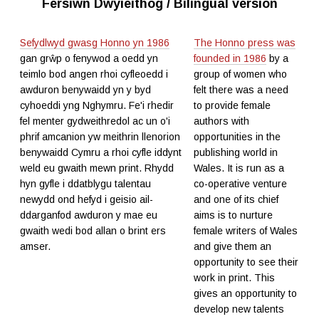
Fersiwn Dwyieithog / Bilingual version
Sefydlwyd gwasg Honno yn 1986
The Honno press was
gan grŵp o fenywod a oedd yn
founded in 1986
by a
teimlo bod angen rhoi cyfleoedd i
group of women who
awduron benywaidd yn y byd
felt there was a need
cyhoeddi yng Nghymru. Fe'i rhedir
to provide female
fel menter gydweithredol ac un o'i
authors with
phrif amcanion yw meithrin llenorion
opportunities in the
benywaidd Cymru a rhoi cyfle iddynt
publishing world in
weld eu gwaith mewn print. Rhydd
Wales. It is run as a
hyn gyfle i ddatblygu talentau
co-operative venture
newydd ond hefyd i geisio ail-
and one of its chief
ddarganfod awduron y mae eu
aims is to nurture
gwaith wedi bod allan o brint ers
female writers of Wales
amser.
and give them an
opportunity to see their
work in print. This
gives an opportunity to
develop new talents