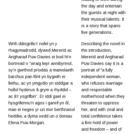
the day and entertain
the guests at night with
their musical talents. It
is a story that spans
five generations.
Wrth ddisgrifio’r nofel yn y
Describing the novel in
rhagymadrodd, dywed Mererid ac
the introduction,
Angharad Puw Davies ei bod hi’n
Mererid and Angharad
bortread o “wraig lwyr annibynnol,
Puw Davies say it is a
sy’n gwrthod priodas a mamolaeth
portrait of "a fully
barchus pan fônt yn bygwth ei
independent woman,
llethu, ac yn ymgydio yn eiddgar a
who refuses marriage
hollol hyderus â grym a rhyddid –
and respectable
ac â'r ysgrifbin”. Er iddi gael ei
motherhood when they
hysgrifennu'n agos i ganrif yn ôl,
threaten to oppress
mae ei neges yr un mor berthnasol
her, and with zeal and
heddiw, a dyma oedd un o doniau
total confidence takes
Elena Puw Morgan.
a firm hold of power
and freedom – and of