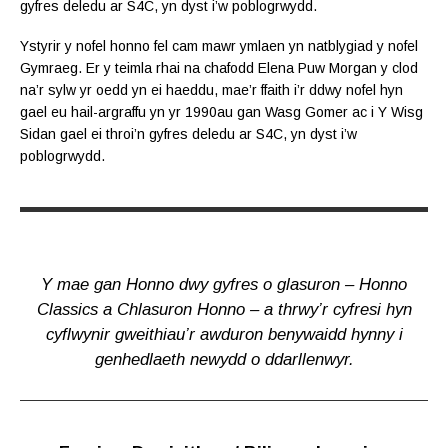
gyfres deledu ar S4C, yn dyst i’w poblogrwydd.
Ystyrir y nofel honno fel cam mawr ymlaen yn natblygiad y nofel
Gymraeg. Er y teimla rhai na chafodd Elena Puw Morgan y clod
na’r sylw yr oedd yn ei haeddu, mae’r ffaith i’r ddwy nofel hyn
gael eu hail-argraffu yn yr 1990au gan Wasg Gomer ac i Y Wisg
Sidan gael ei throi’n gyfres deledu ar S4C, yn dyst i’w
poblogrwydd.
Y mae gan Honno dwy gyfres o glasuron – Honno
Classics a Chlasuron Honno – a thrwy’r cyfresi hyn
cyflwynir gweithiau’r awduron benywaidd hynny i
genhedlaeth newydd o ddarllenwyr.