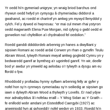
Yr oedd hi’n gymeriad unigryw; yn wraig briod barchus ond
rhywun oedd hefyd yn cymysgu â chymeriadau diddorol a
gwahanol, ac roedd ei chartref yn amlwg ym mywyd llenyddol y
cylch. Fel y dywed ei hwyresau: “er mai cul mewn rhai ystyron
oedd magwraeth Elena Puw Morgan, nid cyfyng o gwbl oedd ei
gorwelion na’i chyfeillion a’i chydnabod fel oedolion.”
Roedd ganddi ddiddordeb arbennig yn hanes a diwylliant y
sipsiwn Romani ac roedd ardal Corwen yn rhan o gynefin Teulu
Abram Wood, tylwyth Romani mwyaf amlwg gogledd Cymru yn y
bedwaredd ganrif ar bymtheg a’r ugeinfed ganrif. Yn wir, deellir
bod yr awdur yn ymweld ag aelodau o’r tylwyth a dysgu am eu
ffordd o fyw.
Rhoddodd y profiadau hynny sylfaen arbennig felly ar gyfer y
nofel hon sy’n cynnwys cymeriadau sy’n seiliedig ar sipsiwn go
iawn o dylwyth Abram Wood a thylwyth y Lovells. Er nad ydyw
mor adnabyddus â’i nofelau eraill – Y Wisg Sidan ac Y Graith –
fe enillodd wobr amdani yn Eisteddfod Caergybi (1927) ac
arweiniodd hyn at gyhoeddi’r nofel wedyn yn 1933. Roedd hi’n