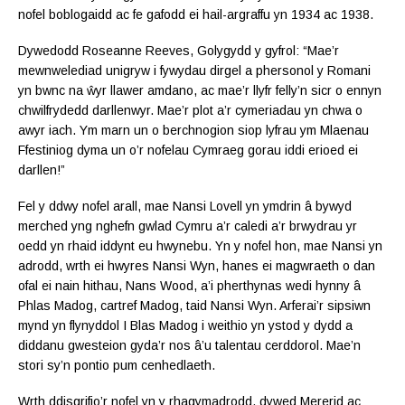
nofel boblogaidd ac fe gafodd ei hail-argraffu yn 1934 ac 1938.
Dywedodd Roseanne Reeves, Golygydd y gyfrol: “Mae’r
mewnwelediad unigryw i fywydau dirgel a phersonol y Romani
yn bwnc na ŵyr llawer amdano, ac mae’r llyfr felly’n sicr o ennyn
chwilfrydedd darllenwyr. Mae’r plot a’r cymeriadau yn chwa o
awyr iach. Ym marn un o berchnogion siop lyfrau ym Mlaenau
Ffestiniog dyma un o’r nofelau Cymraeg gorau iddi erioed ei
darllen!”
Fel y ddwy nofel arall, mae Nansi Lovell yn ymdrin â bywyd
merched yng nghefn gwlad Cymru a’r caledi a’r brwydrau yr
oedd yn rhaid iddynt eu hwynebu. Yn y nofel hon, mae Nansi yn
adrodd, wrth ei hwyres Nansi Wyn, hanes ei magwraeth o dan
ofal ei nain hithau, Nans Wood, a’i pherthynas wedi hynny â
Phlas Madog, cartref Madog, taid Nansi Wyn. Arferai’r sipsiwn
mynd yn flynyddol I Blas Madog i weithio yn ystod y dydd a
diddanu gwesteion gyda’r nos â’u talentau cerddorol. Mae’n
stori sy’n pontio pum cenhedlaeth.
Wrth ddisgrifio’r nofel yn y rhagymadrodd, dywed Mererid ac