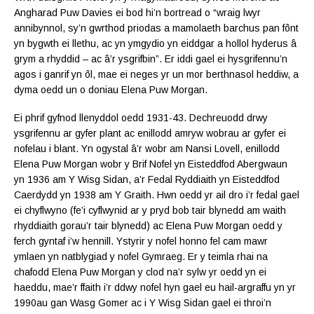
Angharad Puw Davies ei bod hi’n bortread o “wraig lwyr
annibynnol, sy’n gwrthod priodas a mamolaeth barchus pan fônt
yn bygwth ei llethu, ac yn ymgydio yn eiddgar a hollol hyderus â
grym a rhyddid – ac â’r ysgrifbin”. Er iddi gael ei hysgrifennu’n
agos i ganrif yn ôl, mae ei neges yr un mor berthnasol heddiw, a
dyma oedd un o doniau Elena Puw Morgan.
Ei phrif gyfnod llenyddol oedd 1931-43. Dechreuodd drwy
ysgrifennu ar gyfer plant ac enillodd amryw wobrau ar gyfer ei
nofelau i blant. Yn ogystal â’r wobr am Nansi Lovell, enillodd
Elena Puw Morgan wobr y Brif Nofel yn Eisteddfod Abergwaun
yn 1936 am Y Wisg Sidan, a’r Fedal Ryddiaith yn Eisteddfod
Caerdydd yn 1938 am Y Graith. Hwn oedd yr ail dro i’r fedal gael
ei chyflwyno (fe’i cyflwynid ar y pryd bob tair blynedd am waith
rhyddiaith gorau’r tair blynedd) ac Elena Puw Morgan oedd y
ferch gyntaf i’w hennill. Ystyrir y nofel honno fel cam mawr
ymlaen yn natblygiad y nofel Gymraeg. Er y teimla rhai na
chafodd Elena Puw Morgan y clod na’r sylw yr oedd yn ei
haeddu, mae’r ffaith i’r ddwy nofel hyn gael eu hail-argraffu yn yr
1990au gan Wasg Gomer ac i Y Wisg Sidan gael ei throi’n