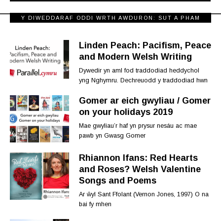
Y DIWEDDARAF ODDI WRTH AWDURON: SUT A PHAM
YSGRIFENNAIS
Linden Peach: Pacifism, Peace
and Modern Welsh Writing
Dywedir yn aml fod traddodiad heddychol
yng Nghymru. Dechreuodd y traddodiad hwn
Gomer ar eich gwyliau / Gomer
on your holidays 2019
Mae gwyliau’r haf yn prysur nesáu ac mae
pawb yn Gwasg Gomer
Rhiannon Ifans: Red Hearts
and Roses? Welsh Valentine
Songs and Poems
Ar ŵyl Sant Ffolant (Vernon Jones, 1997) O na
bai fy mhen