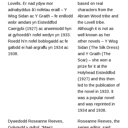
Lovells. Er nad ydyw mor
based on real
adnabyddus â’i nofelau eraill – Y
characters from the
Wisg Sidan ac Y Graith – fe enillodd
Abram Wood tribe and
wobr amdani yn Eisteddfod
the Lovell tribe.
Caergybi (1927) ac arweiniodd hyn
Although it is not as
at gyhoeddi'r nofel wedyn yn 1933.
well known as her
Roedd hi’n nofel boblogaidd ac fe
other novels – Y Wisg
gafodd ei hail-argraffu yn 1934 ac
Sidan (The Silk Dress)
1938.
and Y Graith (The
Scar) – she won a
prize for it at the
Holyhead Eisteddfod
(1927) and this then
led to the publication of
the novel in 1933. It
was a popular novel
and was reprinted in
1934 and 1938.
Dywedodd Roseanne Reeves,
Roseanne Reeves, the
Golygydd y gyfrol: “Mae’r
series editor, said: