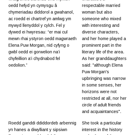
oedd hefyd yn cymysgu â
respectable married
chymeriadau diddorol a gwahanol,
woman but also
ac roedd ei chartref yn amlwg ym
someone who mixed
mywyd llenyddol y cylch. Fel y
with interesting and
dywed ei hwyresau: “er mai cul
diverse characters,
mewn rhai ystyron oedd magwraeth
and her home played a
Elena Puw Morgan, nid cyfyng o
prominent part in the
gwbl oedd ei gorwelion na’i
literary life of the area.
chyfeillion a’i chydnabod fel
As her granddaughters
oedolion.”
said: "although Elena
Puw Morgan's
upbringing was narrow
in some senses, her
horizons were not
restricted at all, nor her
circle of adult friends
and acquaintances".
Roedd ganddi ddiddordeb arbennig
She took a particular
yn hanes a diwylliant y sipsiwn
interest in the history