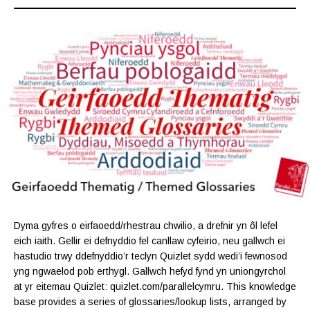
Dyma gyfres o eirfaoedd/rhestrau chwilio, a drefnir yn ôl lefel
eich iaith. Gellir ei defnyddio fel canllaw cyfeirio, neu gallwch ei
hastudio trwy ddefnyddio’r teclyn Quizlet sydd wedi’i fewnosod
yng ngwaelod pob erthygl. Gallwch hefyd fynd yn uniongyrchol
at yr eitemau Quizlet: quizlet.com/parallelcymru. This knowledge
base provides a series of glossaries/lookup lists, arranged by