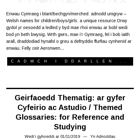
Enwau Cymraeg i blant/bechgyn/merched: adnodd unigryw –
Welsh names for children/boys/girls: a unique resource Drwy
gydol yr oesoedd a ledled y byd mae rhoi enwau ar bobl wedi
bod yn beth bwysig. Wrth gwrs, mae i’r Gymraeg, fel i bob iaith
arall, draddodiad hynafol o greu a defnyddio ffurfiau cynhenid ar
enwau. Felly ceir Aeronwen…
CADWCH I DDARLLEN...
Geirfaoedd Thematig: ar gyfer
Cyfeirio ac Astudio / Themed
Glossaries: for Reference and
Studying
Wedi’i gyhoeddi ar
01/11/2019
08/11/2019
Yn
Adnoddau