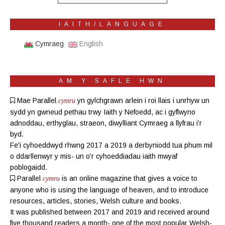
IAITH/LANGUAGE
Cymraeg
English
AM Y SAFLE HWN
Mae Parallel
yn gylchgrawn
arlein
i roi llais i unrhyw un
.cymru
sydd yn gwneud pethau trwy Iaith y Nefoedd, ac i gyflwyno
adnoddau, erthyglau, straeon, diwylliant Cymraeg a llyfrau i’r
byd.
Fe'i cyhoeddwyd rhwng 2017 a 2019 a derbyniodd tua phum mil
o ddarllenwyr y mis- un o'r cyhoeddiadau iaith mwyaf
poblogaidd.
Parallel
is an online magazine
that gives a voice to
.cymru
anyone who is using the language of heaven, and to introduce
resources, articles, stories, Welsh culture and books.
It was published between 2017 and 2019 and received around
five thousand readers a month- one of the most popular Welsh-