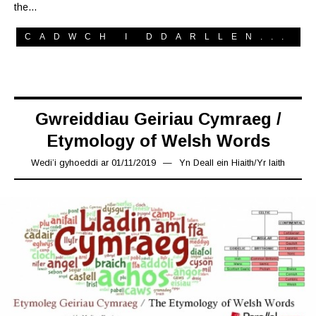
the…
CADWCH I DDARLLEN...
Gwreiddiau Geiriau Cymraeg /
Etymology of Welsh Words
Wedi’i gyhoeddi ar
01/11/2019
08/11/2019
Yn
Deall ein Hiaith
/
Yr Iaith