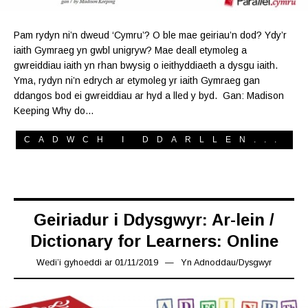
Pam rydyn ni’n dweud ‘Cymru’? O ble mae geiriau’n dod? Ydy’r
iaith Gymraeg yn gwbl unigryw? Mae deall etymoleg a
gwreiddiau iaith yn rhan bwysig o ieithyddiaeth a dysgu iaith.
Yma, rydyn ni’n edrych ar etymoleg yr iaith Gymraeg gan
ddangos bod ei gwreiddiau ar hyd a lled y byd. Gan: Madison
Keeping Why do…
CADWCH I DDARLLEN...
Geiriadur i Ddysgwyr: Ar-lein /
Dictionary for Learners: Online
Wedi’i gyhoeddi ar
01/11/2019
08/11/2019
Yn
Adnoddau
/
Dysgwyr