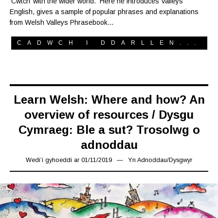
‘Cwtch’ with the wider world. Here he introduces Valleys
English, gives a sample of popular phrases and explanations
from Welsh Valleys Phrasebook…
CADWCH I DDARLLEN...
Learn Welsh: Where and how? An
overview of resources / Dysgu
Cymraeg: Ble a sut? Trosolwg o
adnoddau
Wedi’i gyhoeddi ar
01/11/2019
08/11/2019
Yn
Adnoddau
/
Dysgwyr