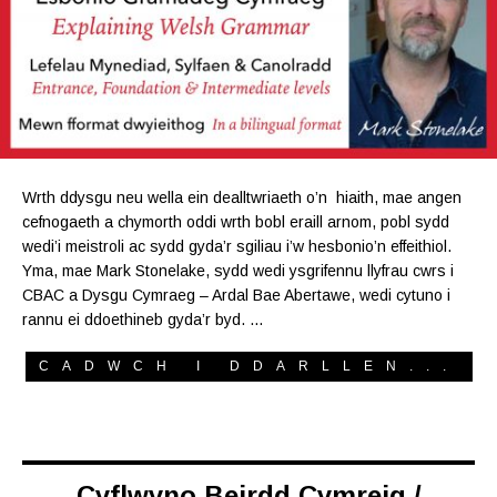
Wrth ddysgu neu wella ein dealltwriaeth o’n hiaith, mae angen
cefnogaeth a chymorth oddi wrth bobl eraill arnom, pobl sydd
wedi’i meistroli ac sydd gyda’r sgiliau i’w hesbonio’n effeithiol.
Yma, mae Mark Stonelake, sydd wedi ysgrifennu llyfrau cwrs i
CBAC a Dysgu Cymraeg – Ardal Bae Abertawe, wedi cytuno i
rannu ei ddoethineb gyda’r byd. …
CADWCH I DDARLLEN...
Cyflwyno Beirdd Cymreig /