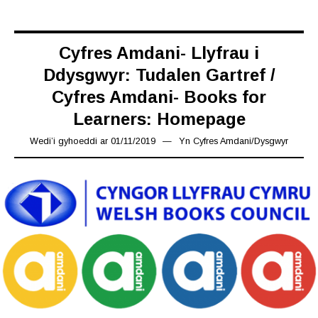
Cyfres Amdani- Llyfrau i
Ddysgwyr: Tudalen Gartref /
Cyfres Amdani- Books for
Learners: Homepage
Wedi’i gyhoeddi ar
01/11/2019
08/11/2019
Yn
Cyfres Amdani
/
Dysgwyr