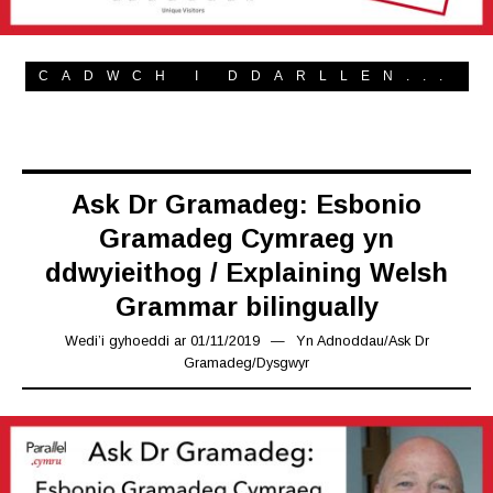
CADWCH I DDARLLEN...
Ask Dr Gramadeg: Esbonio
Gramadeg Cymraeg yn
ddwyieithog / Explaining Welsh
Grammar bilingually
Wedi’i gyhoeddi ar
01/11/2019
26/11/2019
Yn
Adnoddau
/
Ask Dr
Gramadeg
/
Dysgwyr