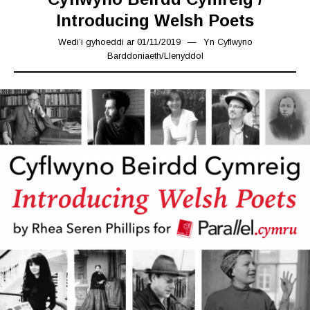
Introducing Welsh Poets
Wedi’i gyhoeddi ar
01/11/2019
08/11/2019
Yn
Cyflwyno
Barddoniaeth
/
Llenyddol