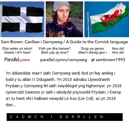
Yn ddiweddar mae’r iaith Gernyweg wedi dod yn fwy amlwg i
bobl y tu allan i’r Ddugaeth. Yn 2010 adnabu Llywodraeth
Prydain y Gernyweg fel iaith swyddogol yng Nghernyw; yn 2018
cymerodd Gwenno yr iaith i wledydd ynysoedd Prydain, i Ewrop
a’r tu hwnt efo’i halbwm newydd Le Kov (Lle Cof); ac yn 2019
dan…
CADWCH I DDARLLEN...