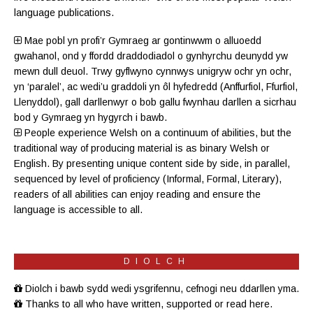
language publications.
Mae pobl yn profi’r Gymraeg ar gontinwwm o alluoedd
gwahanol, ond y ffordd draddodiadol o gynhyrchu deunydd yw
mewn dull deuol. Trwy gyflwyno cynnwys unigryw ochr yn ochr,
yn ‘paralel’, ac wedi’u graddoli yn ôl hyfedredd (
Anffurfiol
,
Ffurfiol
,
Llenyddol
), gall darllenwyr o bob gallu fwynhau darllen a sicrhau
bod y Gymraeg yn hygyrch i bawb.
People experience Welsh on a continuum of abilities, but the
traditional way of producing material is as binary Welsh or
English. By presenting unique content side by side, in parallel,
sequenced by level of proficiency (
Informal
,
Formal
,
Literary
),
readers of all abilities can enjoy reading and ensure the
language is accessible to all.
DIOLCH
Diolch i bawb sydd wedi ysgrifennu, cefnogi neu ddarllen yma.
Thanks to all who have written, supported or read here.