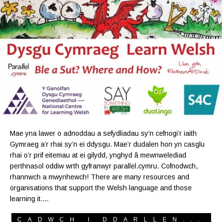
Mae yna lawer o adnoddau a sefydliadau sy’n cefnogi’r iaith
Gymraeg a’r rhai sy’n ei ddysgu. Mae’r dudalen hon yn casglu
rhai o’r prif eitemau at ei gilydd, ynghyd â mewnwelediad
perthnasol oddiw wrth gyfranwyr parallel.cymru. Cofnodwch,
rhannwch a mwynhewch! There are many resources and
organisations that support the Welsh language and those
learning it.…
CADWCH I DDARLLEN...