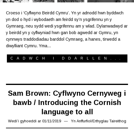
Croeso i ‘Cyflwyno Beirdd Cymru’. Yn yr adnodd hwn byddwch
yn dod o hyd i wybodaeth am feirdd sy’n ysgrifennu yn y
Gymraeg, neu sydd wedi ysgrifennu am y wlad. Dylanwadwyd ar
y beirdd yn y cyflwyniad hwn gan bob agwedd ar Gymru, yn
cynnwys traddodiadau barddol Cymraeg, a hanes, tirwedd a
diwylliant Cymru. Yma…
CADWCH I DDARLLEN...
Sam Brown: Cyflwyno Cernyweg i
bawb / Introducing the Cornish
language to all
Wedi’i gyhoeddi ar
01/11/2019
08/11/2019
Yn
Anffurfiol
/
Erthyglau Taireithog