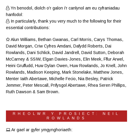
Yn benodol, diolch o'r galon i'r canlynol am eu cyfraniadau
hanfodol:
In particularly, thank you very much to the following for their
essential contributions:
Alun Williams
,
Bethan Gwanas
,
Carl Morris
, Carys Thomas,
David Morgan, Criw
Cyfres Amdani
,
Dafydd Roberts
, Dai
Rowlands,
Dani Schlick
,
David Jandrell
, David Sutton,
Deborah
McCarney
& SSIW, Elgan Davies-Jones,
Elin Meek
, Fflur Arwel,
Heini Gruffudd
,
Huw Dylan Owen
, Huw Rowlands,
Jo Knell
, John
Rowlands,
Madison Keeping
,
Mark Stonelake
,
Matthew Jones
,
Menter Iaith Abertawe
,
Michelle Fecio
, Nia Besley,
Patrick
Jemmer
,
Peter Mescall
,
Prifysgol Abertawe
,
Rhea Seren Phillips
,
Ruth Dawson
&
Sam Brown
.
RHEOLWR Y PROSIECT: NEIL
ROWLANDS
Ar gael ar gyfer ymgynghoriaeth: