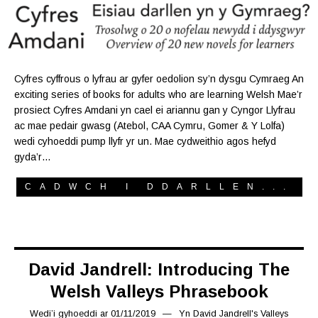
Cyfres cyffrous o lyfrau ar gyfer oedolion sy’n dysgu Cymraeg An
exciting series of books for adults who are learning Welsh Mae’r
prosiect Cyfres Amdani yn cael ei ariannu gan y Cyngor Llyfrau
ac mae pedair gwasg (Atebol, CAA Cymru, Gomer & Y Lolfa)
wedi cyhoeddi pump llyfr yr un. Mae cydweithio agos hefyd
gyda’r…
CADWCH I DDARLLEN...
David Jandrell: Introducing The
Welsh Valleys Phrasebook
Wedi’i gyhoeddi ar
01/11/2019
08/11/2019
Yn
David Jandrell's Valleys